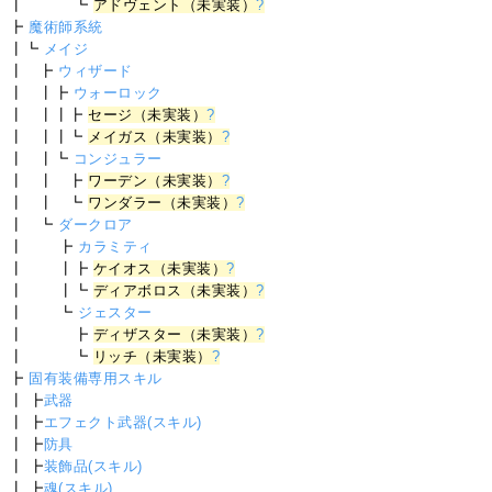
┃ ┗
アドヴェント（未実装）
?
┣
魔術師系統
┃┗
メイジ
┃ ┣
ウィザード
┃ ┃┣
ウォーロック
┃ ┃┃┣
セージ（未実装）
?
┃ ┃┃┗
メイガス（未実装）
?
┃ ┃┗
コンジュラー
┃ ┃ ┣
ワーデン（未実装）
?
┃ ┃ ┗
ワンダラー（未実装）
?
┃ ┗
ダークロア
┃ ┣
カラミティ
┃ ┃┣
ケイオス（未実装）
?
┃ ┃┗
ディアボロス（未実装）
?
┃ ┗
ジェスター
┃ ┣
ディザスター（未実装）
?
┃ ┗
リッチ（未実装）
?
┣
固有装備専用スキル
┃ ┣
武器
┃ ┣
エフェクト武器(スキル)
┃ ┣
防具
┃ ┣
装飾品(スキル)
┃ ┣
魂(スキル)