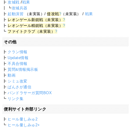
┣
攻城戦
/
戦果
┃ ┗
攻城兵器
┣
起動演習
（未実装）/
侵攻戦
?
（未実装） /
戦果
┣
レオンゲール新鋭戦（未実装）
?
┣
レオンゲール精鋭戦（未実装）
?
┗
ファイトクラブ（未実装）
?
その他
┣
クラン情報
┣
Update情報
┣
不具合情報
┣
質問&情報掲示板
┣
動画
┣
シミュ改変
┣
ぱんさが通信
┣
パンドラサーガ質問BOX
┗
リンク集
便利サイト外部リンク
┣
ヒール量しみゅ2
┗
ヒール量しみゅ2+