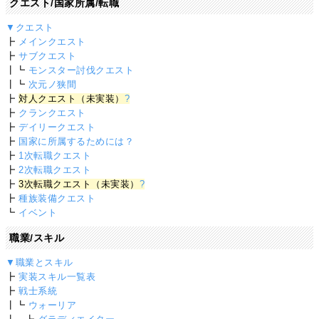
クエスト/国家所属/転職
▼クエスト
┣
メインクエスト
┣
サブクエスト
┃┗
モンスター討伐クエスト
┃┗
次元ノ狭間
┣
対人クエスト（未実装）
?
┣
クランクエスト
┣
デイリークエスト
┣
国家に所属するためには？
┣
1次転職クエスト
┣
2次転職クエスト
┣
3次転職クエスト（未実装）
?
┣
種族装備クエスト
┗
イベント
職業/スキル
▼職業とスキル
┣
実装スキル一覧表
┣
戦士系統
┃┗
ウォーリア