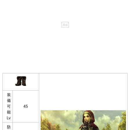
装
備
可
45
能
Lv
防