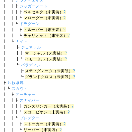
┃ ┣
グラディエイター
┃ ┃┣
ジャガーノート
┃ ┃┃┣
ベルセルク（未実装）
?
┃ ┃┃┗
マローダー（未実装）
?
┃ ┃┗
ドラグーン
┃ ┃ ┣
トルーパー（未実装）
?
┃ ┃ ┗
チャリオット（未実装）
?
┃ ┗
ナイト
┃ ┣
ジェネラル
┃ ┃┣
マーシャル（未実装）
?
┃ ┃┗
イモータル（未実装）
?
┃ ┗
パラディン
┃ ┣
スティグマータ（未実装）
?
┃ ┗
グランドクロス（未実装）
?
┣
斥候系統
┃┗
スカウト
┃ ┣
アーチャー
┃ ┃┣
スナイパー
┃ ┃┃┣
ガンスリンガー（未実装）
?
┃ ┃┃┗
スコーピオン（未実装）
?
┃ ┃┗
プレデター
┃ ┃ ┣
ストーカー（未実装）
?
┃ ┃ ┗
リーバー（未実装）
?