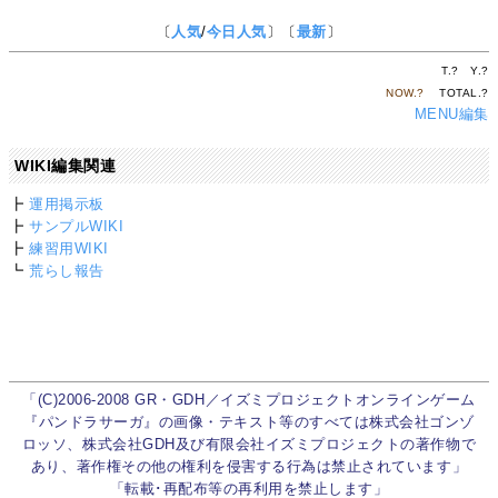
〔
人気
/
今日人気
〕〔
最新
〕
T.
?
Y.
?
NOW.
?
TOTAL.
?
MENU編集
WIKI編集関連
┣
運用掲示板
┣
サンプルWIKI
┣
練習用WIKI
┗
荒らし報告
「(C)2006-2008 GR・GDH／イズミプロジェクトオンラインゲーム
『パンドラサーガ』の画像・テキスト等のすべては株式会社ゴンゾ
ロッソ、株式会社GDH及び有限会社イズミプロジェクトの著作物で
あり、著作権その他の権利を侵害する行為は禁止されています」
「転載･再配布等の再利用を禁止します」