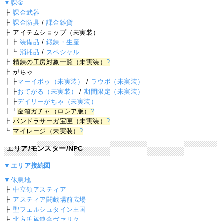
▼課金
┣
課金武器
┣
課金防具
/
課金雑貨
┣ アイテムショップ（未実装）
┃┣
装備品
/
鍛錬・生産
┃┗
消耗品
/
スペシャル
┣
精錬の工房対象一覧（未実装）
?
┣ がちゃ
┃┣
マーイボゥ（未実装）
/
ラウボ（未実装）
┃┣
おてがる（未実装）
/
期間限定（未実装）
┃┣
デイリーがちゃ（未実装）
┃┗
金箱ガチャ（ロシア版）
?
┣
パンドラサーガ宝匣（未実装）
?
┗
マイレージ（未実装）
?
エリア/モンスター/NPC
▼エリア接続図
▼休息地
┣
中立領アスティア
┣
アスティア闘戯場前広場
┣
聖フェルシュタイン王国
┣
北方氏族連合ヴァリク