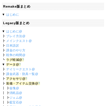
Remake版まとめ
▼
はじめに
Legacy版まとめ
▼
はじめに@
┣
プレイ方法@
┣
メインクエスト@
┣
日本語訳
┣
課金のやり方
┣
戦争の時間@
┗
ラグ軽減@
?
▼
データ@
?
┣
デイリークエスト@
┣
課金武器・防具一覧@
┣
アクセサリ@
?
┣
装備・アイテム交換@
?
┃ ┣
金塊@
┃ ┣
消耗品@
┃ ┣
ジェム@
┃ ┣
藍宝石@