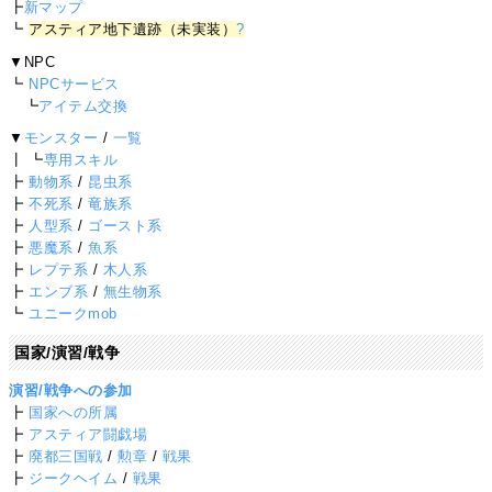
┣
新マップ
┗
アスティア地下遺跡（未実装）
?
▼NPC
┗
NPCサービス
┗
アイテム交換
▼
モンスター
/
一覧
┃ ┗
専用スキル
┣
動物系
/
昆虫系
┣
不死系
/
竜族系
┣
人型系
/
ゴースト系
┣
悪魔系
/
魚系
┣
レプテ系
/
木人系
┣
エンブ系
/
無生物系
┗
ユニークmob
国家/演習/戦争
演習/戦争への参加
┣
国家への所属
┣
アスティア闘戯場
┣
廃都三国戦
/
勲章
/
戦果
┣
ジークヘイム
/
戦果