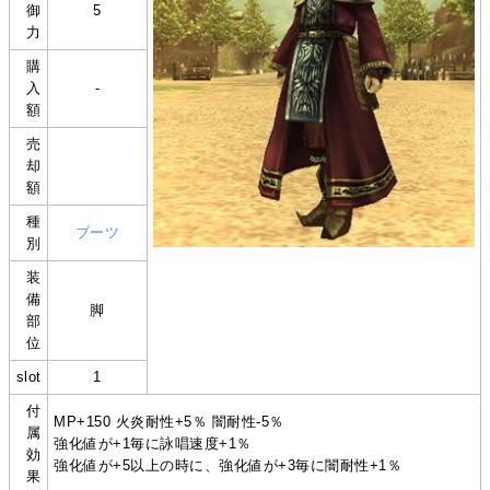
御
5
力
購
入
-
額
売
却
額
種
ブーツ
別
装
備
脚
部
位
slot
1
付
MP+150 火炎耐性+5％ 闇耐性-5％
属
強化値が+1毎に詠唱速度+1％
効
強化値が+5以上の時に、強化値が+3毎に闇耐性+1％
果