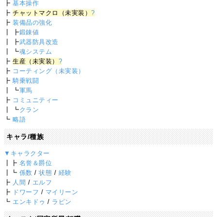
┣
基本操作
┣
チャットマクロ（未実装）
?
┣
装備品の強化
┃ ┣
鍛錬値
┃ ┣
武器防具改造
┃ ┗
魂システム
┣
生産（未実装）
?
┣
コーティング（未実装）
┣
騎乗戦闘
┃ ┗
軍馬
┣
コミュニティー
┃ ┗
クラン
┗
略語
キャラ/種族
▼キャラクター
┃┣
名誉＆爵位
┃┗
係数
/
状態
/
経験
┣
人間
/
エルフ
┣
ドワーフ
/
マイリーン
┗
エンキドゥ
/
ラピン