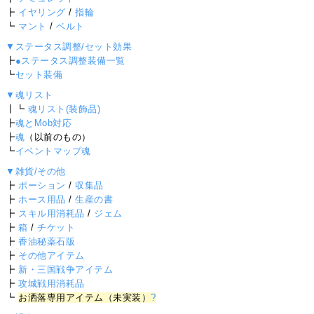
┣
イヤリング
/
指輪
┗
マント
/
ベルト
▼ステータス調整/セット効果
┣
●ステータス調整装備一覧
┗
セット装備
▼魂リスト
┃┗
魂リスト(装飾品)
┣
魂とMob対応
┣
魂
（以前のもの）
┗
イベントマップ魂
▼雑貨/その他
┣
ポーション
/
収集品
┣
ホース用品
/
生産の書
┣
スキル用消耗品
/
ジェム
┣
箱
/
チケット
┣
香油秘薬石版
┣
その他アイテム
┣
新・三国戦争アイテム
┣
攻城戦用消耗品
┗
お洒落専用アイテム（未実装）
?