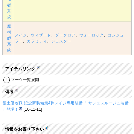
者
系
統
魔
術
メイジ
、
ウィザード
、
ダークロア
、
ウォーロック
、
コンジュ
師
ラー
、
カラミティ
、
ジェスター
系
統
アイテムリンク
ブーツ一覧展開
備考
領土侵攻戦 記念新装備第4弾メイジ専用装備「 サジェスルージュ装備
」登場！
[10-11-11]
情報をお寄せ下さい