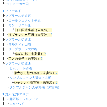
┗
ラトゥーガ帝国
▼フィールド
┣
ソプラール街道東
┃┣
ニールシュタット平原
┃┣
モントリエ平原
┃┃ ┗
旧王国遺跡群（未実装）
?
┃┗
リブランシェ平原（未実装）
?
┣
ソプラール街道北
┃┣
ヨルティオ山麓
┃┣
リープホルツ大峡谷
┃┃ ┗
忘却の都（未実装）
?
┃┗
巨人の椅子（未実装）
?
┗
ソプラール街道西
┣
ヒムラート砂漠
┃ ┗
偉大なる獣の墓標（未実装）
?
┣
タンブルジャン大砂海・北部
┃ ┗
シャナンタ石窟宮（未実装）
?
┗
タンブルジャン大砂海南（未実装）
▼対人/戦争エリア
┣
未開区域ミュルディア
┃ ┗
エル･ベド