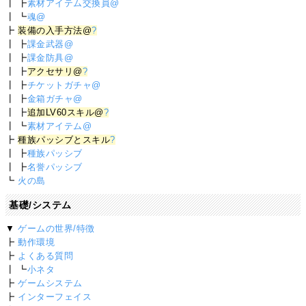
┃ ┣
素材アイテム交換員@
┃ ┗
魂@
┣
装備の入手方法@
?
┃ ┣
課金武器@
┃ ┣
課金防具@
┃ ┣
アクセサリ@
?
┃ ┣
チケットガチャ@
┃ ┣
金箱ガチャ@
┃ ┣
追加LV60スキル@
?
┃ ┗
素材アイテム@
┣
種族パッシブとスキル
?
┃ ┣
種族パッシブ
┃ ┣
名誉パッシブ
┗
火の島
基礎/システム
▼
ゲームの世界/特徴
┣
動作環境
┣
よくある質問
┃ ┗
小ネタ
┣
ゲームシステム
┣
インターフェイス