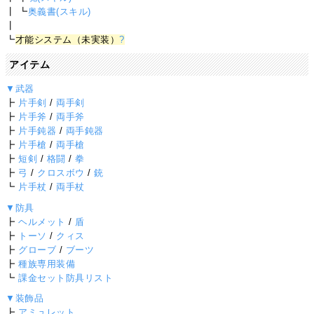
┃ ┗
奥義書(スキル)
┃
┗
才能システム（未実装）
?
アイテム
▼武器
┣
片手剣
/
両手剣
┣
片手斧
/
両手斧
┣
片手鈍器
/
両手鈍器
┣
片手槍
/
両手槍
┣
短剣
/
格闘
/
拳
┣
弓
/
クロスボウ
/
銃
┗
片手杖
/
両手杖
▼防具
┣
ヘルメット
/
盾
┣
トーソ
/
クィス
┣
グローブ
/
ブーツ
┣
種族専用装備
┗
課金セット防具リスト
▼装飾品
┣
アミュレット