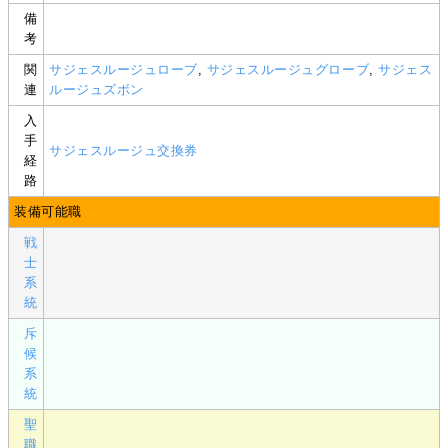
備
考
関
サジェスルージュローブ
,
サジェスルージュグローブ
,
サジェス
連
ルージュズボン
入
手
サジェスルージュ交換券
経
路
装備可能職
戦
士
系
統
斥
候
系
統
聖
職