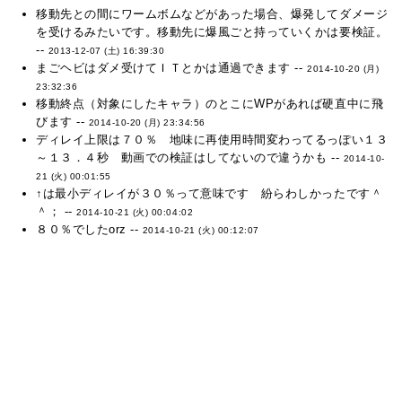
移動先との間にワームボムなどがあった場合、爆発してダメージ
を受けるみたいです。移動先に爆風ごと持っていくかは要検証。
--
2013-12-07 (土) 16:39:30
まごヘビはダメ受けてＩＴとかは通過できます --
2014-10-20 (月)
23:32:36
移動終点（対象にしたキャラ）のとこにWPがあれば硬直中に飛
びます --
2014-10-20 (月) 23:34:56
ディレイ上限は７０％ 地味に再使用時間変わってるっぽい１３
～１３．４秒 動画での検証はしてないので違うかも --
2014-10-
21 (火) 00:01:55
↑は最小ディレイが３０％って意味です 紛らわしかったです＾
＾； --
2014-10-21 (火) 00:04:02
８０％でしたorz --
2014-10-21 (火) 00:12:07