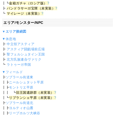
┃┗
金箱ガチャ（ロシア版）
?
┣
パンドラサーガ宝匣（未実装）
?
┗
マイレージ（未実装）
?
エリア/モンスター/NPC
▼エリア接続図
▼休息地
┣
中立領アスティア
┣
アスティア闘戯場前広場
┣
聖フェルシュタイン王国
┣
北方氏族連合ヴァリク
┗
ラトゥーガ帝国
▼フィールド
┣
ソプラール街道東
┃┣
ニールシュタット平原
┃┣
モントリエ平原
┃┃ ┗
旧王国遺跡群（未実装）
?
┃┗
リブランシェ平原（未実装）
?
┣
ソプラール街道北
┃┣
ヨルティオ山麓
┃┣
リープホルツ大峡谷