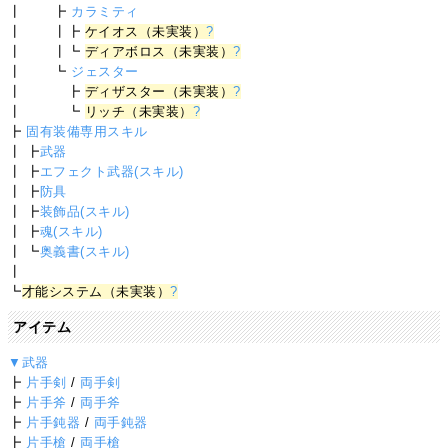
┃ ┣
カラミティ
┃ ┃┣
ケイオス（未実装）
?
┃ ┃┗
ディアボロス（未実装）
?
┃ ┗
ジェスター
┃ ┣
ディザスター（未実装）
?
┃ ┗
リッチ（未実装）
?
┣
固有装備専用スキル
┃ ┣
武器
┃ ┣
エフェクト武器(スキル)
┃ ┣
防具
┃ ┣
装飾品(スキル)
┃ ┣
魂(スキル)
┃ ┗
奥義書(スキル)
┃
┗
才能システム（未実装）
?
アイテム
▼武器
┣
片手剣
/
両手剣
┣
片手斧
/
両手斧
┣
片手鈍器
/
両手鈍器
┣
片手槍
/
両手槍