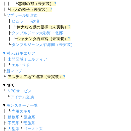
┃┃ ┗
忘却の都（未実装）
?
┃┗
巨人の椅子（未実装）
?
┗
ソプラール街道西
┣
ヒムラート砂漠
┃ ┗
偉大なる獣の墓標（未実装）
?
┣
タンブルジャン大砂海・北部
┃ ┗
シャナンタ石窟宮（未実装）
?
┗
タンブルジャン大砂海南（未実装）
▼対人/戦争エリア
┣
未開区域ミュルディア
┃ ┗
エル･ベド
┣
新マップ
┗
アスティア地下遺跡（未実装）
?
▼NPC
┗
NPCサービス
┗
アイテム交換
▼
モンスター
/
一覧
┃ ┗
専用スキル
┣
動物系
/
昆虫系
┣
不死系
/
竜族系
┣
人型系
/
ゴースト系