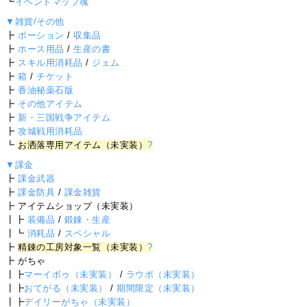
┗
イベントマップ魂
▼雑貨/その他
┣
ポーション
/
収集品
┣
ホース用品
/
生産の書
┣
スキル用消耗品
/
ジェム
┣
箱
/
チケット
┣
香油秘薬石版
┣
その他アイテム
┣
新・三国戦争アイテム
┣
攻城戦用消耗品
┗
お洒落専用アイテム（未実装）
?
▼課金
┣
課金武器
┣
課金防具
/
課金雑貨
┣ アイテムショップ（未実装）
┃┣
装備品
/
鍛錬・生産
┃┗
消耗品
/
スペシャル
┣
精錬の工房対象一覧（未実装）
?
┣ がちゃ
┃┣
マーイボゥ（未実装）
/
ラウボ（未実装）
┃┣
おてがる（未実装）
/
期間限定（未実装）
┃┣
デイリーがちゃ（未実装）