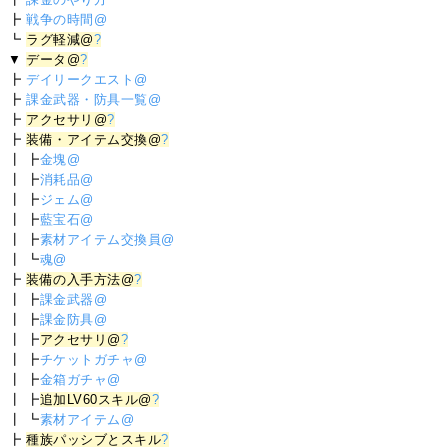
┣
戦争の時間@
┗
ラグ軽減@
?
▼
データ@
?
┣
デイリークエスト@
┣
課金武器・防具一覧@
┣
アクセサリ@
?
┣
装備・アイテム交換@
?
┃ ┣
金塊@
┃ ┣
消耗品@
┃ ┣
ジェム@
┃ ┣
藍宝石@
┃ ┣
素材アイテム交換員@
┃ ┗
魂@
┣
装備の入手方法@
?
┃ ┣
課金武器@
┃ ┣
課金防具@
┃ ┣
アクセサリ@
?
┃ ┣
チケットガチャ@
┃ ┣
金箱ガチャ@
┃ ┣
追加LV60スキル@
?
┃ ┗
素材アイテム@
┣
種族パッシブとスキル
?