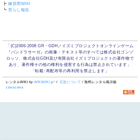
┣
練習用WIKI
┗
荒らし報告
「(C)2006-2008 GR・GDH／イズミプロジェクトオンラインゲーム
『パンドラサーガ』の画像・テキスト等のすべては株式会社ゴンゾ
ロッソ、株式会社GDH及び有限会社イズミプロジェクトの著作物で
あり、著作権その他の権利を侵害する行為は禁止されています」
「転載･再配布等の再利用を禁止します」
レンタルWIKI by
WIKIWIKI.jp*
/
広告について
/ 無料レンタル掲示板
zawazawa