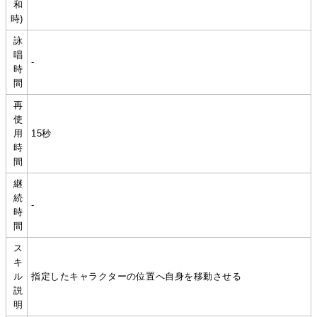
和
時)
詠
唱
-
時
間
再
使
用
15秒
時
間
継
続
-
時
間
ス
キ
ル
指定したキャラクターの位置へ自身を移動させる
説
明