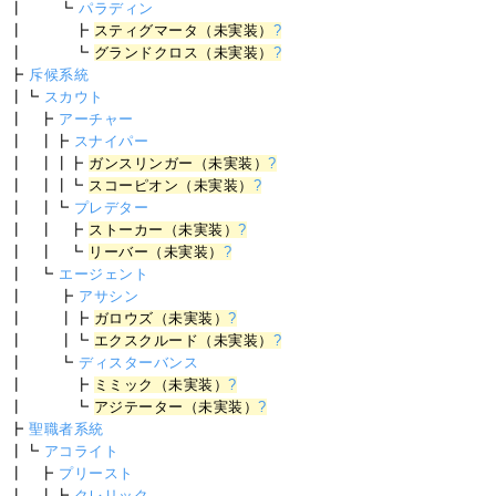
┃ ┗
パラディン
┃ ┣
スティグマータ（未実装）
?
┃ ┗
グランドクロス（未実装）
?
┣
斥候系統
┃┗
スカウト
┃ ┣
アーチャー
┃ ┃┣
スナイパー
┃ ┃┃┣
ガンスリンガー（未実装）
?
┃ ┃┃┗
スコーピオン（未実装）
?
┃ ┃┗
プレデター
┃ ┃ ┣
ストーカー（未実装）
?
┃ ┃ ┗
リーバー（未実装）
?
┃ ┗
エージェント
┃ ┣
アサシン
┃ ┃┣
ガロウズ（未実装）
?
┃ ┃┗
エクスクルード（未実装）
?
┃ ┗
ディスターバンス
┃ ┣
ミミック（未実装）
?
┃ ┗
アジテーター（未実装）
?
┣
聖職者系統
┃┗
アコライト
┃ ┣
プリースト
┃ ┃┣
クレリック