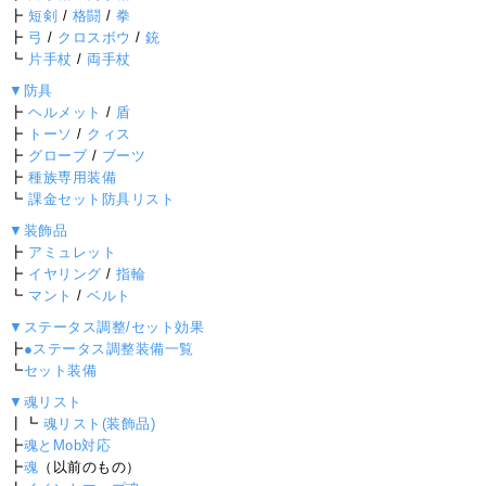
┣
短剣
/
格闘
/
拳
┣
弓
/
クロスボウ
/
銃
┗
片手杖
/
両手杖
▼防具
┣
ヘルメット
/
盾
┣
トーソ
/
クィス
┣
グローブ
/
ブーツ
┣
種族専用装備
┗
課金セット防具リスト
▼装飾品
┣
アミュレット
┣
イヤリング
/
指輪
┗
マント
/
ベルト
▼ステータス調整/セット効果
┣
●ステータス調整装備一覧
┗
セット装備
▼魂リスト
┃┗
魂リスト(装飾品)
┣
魂とMob対応
┣
魂
（以前のもの）