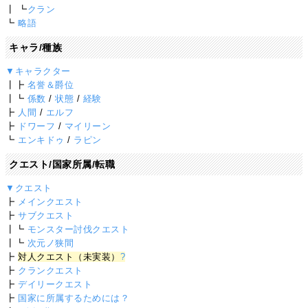
┃ ┗
クラン
┗
略語
キャラ/種族
▼キャラクター
┃┣
名誉＆爵位
┃┗
係数
/
状態
/
経験
┣
人間
/
エルフ
┣
ドワーフ
/
マイリーン
┗
エンキドゥ
/
ラピン
クエスト/国家所属/転職
▼クエスト
┣
メインクエスト
┣
サブクエスト
┃┗
モンスター討伐クエスト
┃┗
次元ノ狭間
┣
対人クエスト（未実装）
?
┣
クランクエスト
┣
デイリークエスト
┣
国家に所属するためには？