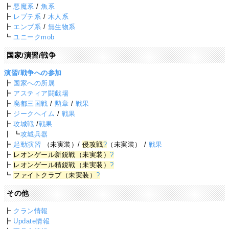
┣
悪魔系
/
魚系
┣
レプテ系
/
木人系
┣
エンブ系
/
無生物系
┗
ユニークmob
国家/演習/戦争
演習/戦争への参加
┣
国家への所属
┣
アスティア闘戯場
┣
廃都三国戦
/
勲章
/
戦果
┣
ジークヘイム
/
戦果
┣
攻城戦
/
戦果
┃ ┗
攻城兵器
┣
起動演習
（未実装）/
侵攻戦
?
（未実装） /
戦果
┣
レオンゲール新鋭戦（未実装）
?
┣
レオンゲール精鋭戦（未実装）
?
┗
ファイトクラブ（未実装）
?
その他
┣
クラン情報
┣
Update情報