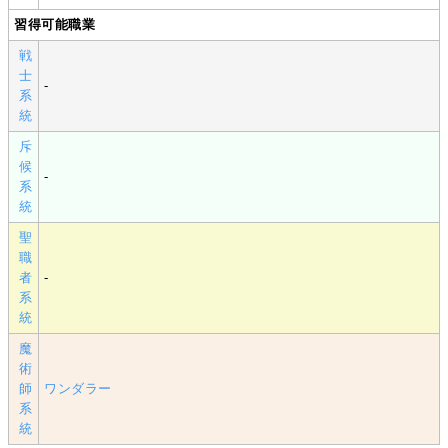
習得可能職業
戦
士
-
系
統
斥
候
-
系
統
聖
職
者
-
系
統
魔
術
師
ワンダラー
系
統