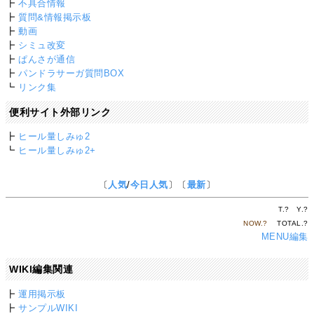
┣
不具合情報
┣
質問&情報掲示板
┣
動画
┣
シミュ改変
┣
ぱんさが通信
┣
パンドラサーガ質問BOX
┗
リンク集
便利サイト外部リンク
┣
ヒール量しみゅ2
┗
ヒール量しみゅ2+
〔
人気
/
今日人気
〕〔
最新
〕
T.
?
Y.
?
NOW.
?
TOTAL.
?
MENU編集
WIKI編集関連
┣
運用掲示板
┣
サンプルWIKI