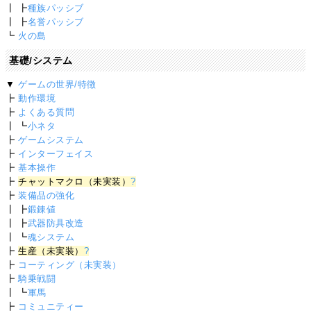
┃ ┣
種族パッシブ
┃ ┣
名誉パッシブ
┗
火の島
基礎/システム
▼
ゲームの世界/特徴
┣
動作環境
┣
よくある質問
┃ ┗
小ネタ
┣
ゲームシステム
┣
インターフェイス
┣
基本操作
┣
チャットマクロ（未実装）
?
┣
装備品の強化
┃ ┣
鍛錬値
┃ ┣
武器防具改造
┃ ┗
魂システム
┣
生産（未実装）
?
┣
コーティング（未実装）
┣
騎乗戦闘
┃ ┗
軍馬
┣
コミュニティー