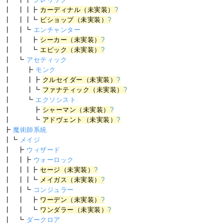
┃ ┃┃┣
カーディナル（未実装）
?
┃ ┃┃┗
ビショップ（未実装）
?
┃ ┃┗
エンチャンター
┃ ┃ ┣
シーカー（未実装）
?
┃ ┃ ┗
エピック（未実装）
?
┃ ┗
アセティック
┃ ┣
モンク
┃ ┃┣
クルセイダー（未実装）
?
┃ ┃┗
ファナティック（未実装）
?
┃ ┗
エクソシスト
┃ ┣
シャーマン（未実装）
?
┃ ┗
アドヴェント（未実装）
?
┣
魔術師系統
┃┗
メイジ
┃ ┣
ウィザード
┃ ┃┣
ウォーロック
┃ ┃┃┣
セージ（未実装）
?
┃ ┃┃┗
メイガス（未実装）
?
┃ ┃┗
コンジュラー
┃ ┃ ┣
ワーデン（未実装）
?
┃ ┃ ┗
ワンダラー（未実装）
?
┃ ┗
ダークロア