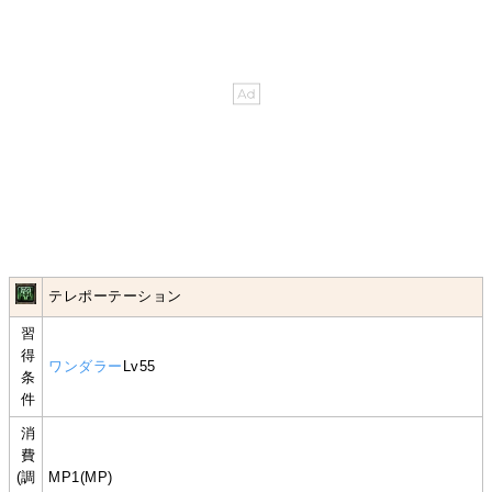
テレポーテーション
習
得
ワンダラー
Lv55
条
件
消
費
(調
MP1(MP)