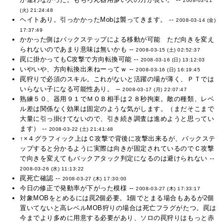
2008-03-11
(火) 21:24:48
ヘイトあり。引っかかったMobは襲ってきます。 --
2008-03-14 (金)
17:37:49
かかった側はバックステップによる移動が可能 ただ向きを変え
られないのであまり意味は無いかも --
2008-03-15 (土) 02:52:37
罠に掛かってもC攻撃で方向転換可能 --
2008-03-16 (日) 13:12:03
いやいや、方向転換出来ねーってｗ --
2008-03-16 (日) 16:19:45
罠狩りで必須のスキル。これがないと活躍の場が薄く、ＰＴでは
いらない子になる可能性あり。 --
2008-03-17 (月) 22:07:47
熟練５０、器用９１でＭＯＢ相手は２８秒拘束。敵の種類、レベ
ル差は関係なく効果は固定のような気がします。（まだそこまで
大量に引っ掛けてないので、引き続き調査は進めようと思ってい
ます） --
2008-03-22 (土) 21:41:48
↑×４グラフィック上はＣ攻撃で背後に攻撃出来るが、バックステ
ップすると分かるように実際は向きが固定されているのでＣ攻撃
で向きを変えてもバックアタック判定になるのは避けられない --
2008-03-26 (水) 11:13:22
罠死亡確認 --
2008-03-27 (木) 17:30:00
今日の修正で発動率が下がった模様 --
2008-03-27 (木) 17:33:17
対象MOBをとめるには罠2個必要。1個でとまる場合もあるが2個
置いてないと高レベルMOB狩りの場合は死亡フラグがたつ。罠は
今までより多めに用意する必要があり、ソロの罠狩りはもっと赤