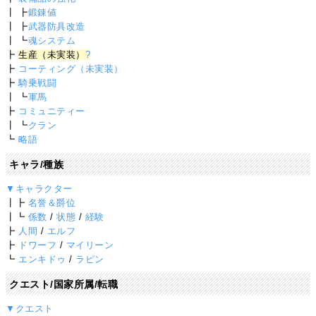
┃ ┣
鍛錬値
┃ ┣
武器防具改造
┃ ┗
魂システム
┣
生産（未実装）
?
┣
コーティング（未実装）
┣
騎乗戦闘
┃ ┗
軍馬
┣
コミュニティー
┃ ┗
クラン
┗
略語
キャラ/種族
▼キャラクター
┃┣
名誉＆爵位
┃┗
係数
/
状態
/
経験
┣
人間
/
エルフ
┣
ドワーフ
/
マイリーン
┗
エンキドゥ
/
ラピン
クエスト/国家所属/転職
▼クエスト