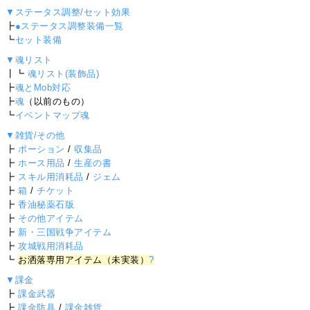
▼ステータス調整/セット効果
┣
●ステータス調整装備一覧
┗
セット装備
▼魂リスト
┃┗
魂リスト(装飾品)
┣
魂とMob対応
┣
魂
（以前のもの）
┗
イベントマップ魂
▼雑貨/その他
┣
ポーション
/
収集品
┣
ホース用品
/
生産の書
┣
スキル用消耗品
/
ジェム
┣
箱
/
チケット
┣
香油秘薬石版
┣
その他アイテム
┣
新・三国戦争アイテム
┣
攻城戦用消耗品
┗
お洒落専用アイテム（未実装）
?
▼課金
┣
課金武器
┣
課金防具
/
課金雑貨