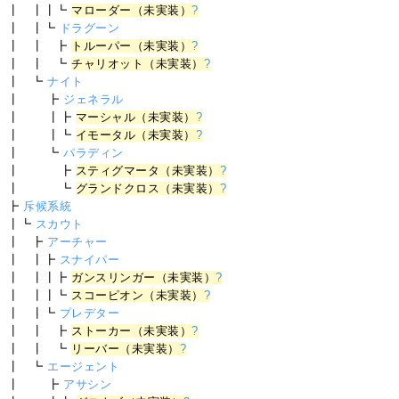
┃ ┃┃┗
マローダー（未実装）
?
┃ ┃┗
ドラグーン
┃ ┃ ┣
トルーパー（未実装）
?
┃ ┃ ┗
チャリオット（未実装）
?
┃ ┗
ナイト
┃ ┣
ジェネラル
┃ ┃┣
マーシャル（未実装）
?
┃ ┃┗
イモータル（未実装）
?
┃ ┗
パラディン
┃ ┣
スティグマータ（未実装）
?
┃ ┗
グランドクロス（未実装）
?
┣
斥候系統
┃┗
スカウト
┃ ┣
アーチャー
┃ ┃┣
スナイパー
┃ ┃┃┣
ガンスリンガー（未実装）
?
┃ ┃┃┗
スコーピオン（未実装）
?
┃ ┃┗
プレデター
┃ ┃ ┣
ストーカー（未実装）
?
┃ ┃ ┗
リーバー（未実装）
?
┃ ┗
エージェント
┃ ┣
アサシン