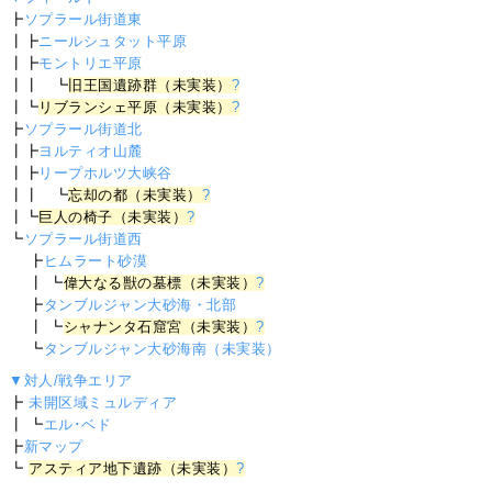
┣
ソプラール街道東
┃┣
ニールシュタット平原
┃┣
モントリエ平原
┃┃ ┗
旧王国遺跡群（未実装）
?
┃┗
リブランシェ平原（未実装）
?
┣
ソプラール街道北
┃┣
ヨルティオ山麓
┃┣
リープホルツ大峡谷
┃┃ ┗
忘却の都（未実装）
?
┃┗
巨人の椅子（未実装）
?
┗
ソプラール街道西
┣
ヒムラート砂漠
┃ ┗
偉大なる獣の墓標（未実装）
?
┣
タンブルジャン大砂海・北部
┃ ┗
シャナンタ石窟宮（未実装）
?
┗
タンブルジャン大砂海南（未実装）
▼対人/戦争エリア
┣
未開区域ミュルディア
┃ ┗
エル･ベド
┣
新マップ
┗
アスティア地下遺跡（未実装）
?