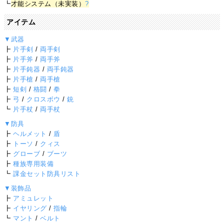
┗
才能システム（未実装）
?
アイテム
▼武器
┣
片手剣
/
両手剣
┣
片手斧
/
両手斧
┣
片手鈍器
/
両手鈍器
┣
片手槍
/
両手槍
┣
短剣
/
格闘
/
拳
┣
弓
/
クロスボウ
/
銃
┗
片手杖
/
両手杖
▼防具
┣
ヘルメット
/
盾
┣
トーソ
/
クィス
┣
グローブ
/
ブーツ
┣
種族専用装備
┗
課金セット防具リスト
▼装飾品
┣
アミュレット
┣
イヤリング
/
指輪
┗
マント
/
ベルト