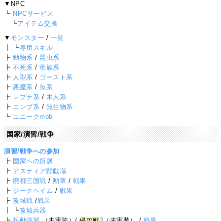
▼NPC
┗
NPCサービス
┗
アイテム交換
▼
モンスター
/
一覧
┃ ┗
専用スキル
┣
動物系
/
昆虫系
┣
不死系
/
竜族系
┣
人型系
/
ゴースト系
┣
悪魔系
/
魚系
┣
レプテ系
/
木人系
┣
エンブ系
/
無生物系
┗
ユニークmob
国家/演習/戦争
演習/戦争への参加
┣
国家への所属
┣
アスティア闘戯場
┣
廃都三国戦
/
勲章
/
戦果
┣
ジークヘイム
/
戦果
┣
攻城戦
/
戦果
┃ ┗
攻城兵器
┣
起動演習
（未実装）/
侵攻戦
?
（未実装） /
戦果