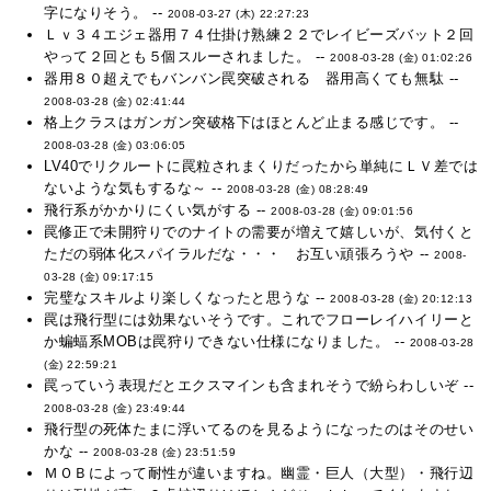
字になりそう。 --
2008-03-27 (木) 22:27:23
Ｌｖ３４エジェ器用７４仕掛け熟練２２でレイビーズバット２回
やって２回とも５個スルーされました。 --
2008-03-28 (金) 01:02:26
器用８０超えでもバンバン罠突破される 器用高くても無駄 --
2008-03-28 (金) 02:41:44
格上クラスはガンガン突破格下はほとんど止まる感じです。 --
2008-03-28 (金) 03:06:05
LV40でリクルートに罠粒されまくりだったから単純にＬＶ差では
ないような気もするな～ --
2008-03-28 (金) 08:28:49
飛行系がかかりにくい気がする --
2008-03-28 (金) 09:01:56
罠修正で未開狩りでのナイトの需要が増えて嬉しいが、気付くと
ただの弱体化スパイラルだな・・・ お互い頑張ろうや --
2008-
03-28 (金) 09:17:15
完璧なスキルより楽しくなったと思うな --
2008-03-28 (金) 20:12:13
罠は飛行型には効果ないそうです。これでフローレイハイリーと
か蝙蝠系MOBは罠狩りできない仕様になりました。 --
2008-03-28
(金) 22:59:21
罠っていう表現だとエクスマインも含まれそうで紛らわしいぞ --
2008-03-28 (金) 23:49:44
飛行型の死体たまに浮いてるのを見るようになったのはそのせい
かな --
2008-03-28 (金) 23:51:59
ＭＯＢによって耐性が違いますね。幽霊・巨人（大型）・飛行辺