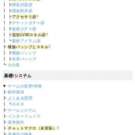
┃ ┣
課金武器@
┃ ┣
課金防具@
┃ ┣
アクセサリ@
?
┃ ┣
チケットガチャ@
┃ ┣
金箱ガチャ@
┃ ┣
追加LV60スキル@
?
┃ ┗
素材アイテム@
┣
種族パッシブとスキル
?
┃ ┣
種族パッシブ
┃ ┣
名誉パッシブ
┗
火の島
基礎/システム
▼
ゲームの世界/特徴
┣
動作環境
┣
よくある質問
┃ ┗
小ネタ
┣
ゲームシステム
┣
インターフェイス
┣
基本操作
┣
チャットマクロ（未実装）
?
┣
装備品の強化