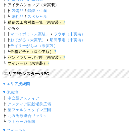
┣ アイテムショップ（未実装）
┃┣
装備品
/
鍛錬・生産
┃┗
消耗品
/
スペシャル
┣
精錬の工房対象一覧（未実装）
?
┣ がちゃ
┃┣
マーイボゥ（未実装）
/
ラウボ（未実装）
┃┣
おてがる（未実装）
/
期間限定（未実装）
┃┣
デイリーがちゃ（未実装）
┃┗
金箱ガチャ（ロシア版）
?
┣
パンドラサーガ宝匣（未実装）
?
┗
マイレージ（未実装）
?
エリア/モンスター/NPC
▼エリア接続図
▼休息地
┣
中立領アスティア
┣
アスティア闘戯場前広場
┣
聖フェルシュタイン王国
┣
北方氏族連合ヴァリク
┗
ラトゥーガ帝国
▼フィールド