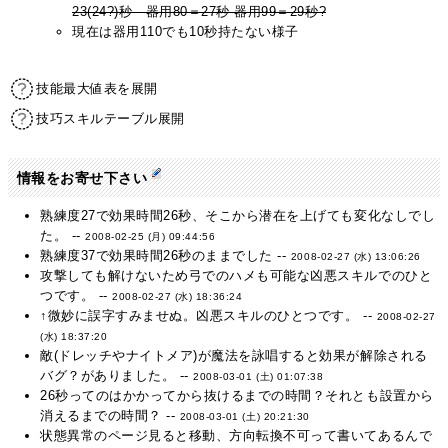
23(24?)秒 器用80＝27秒 器用99＝29秒?
現在は器用110でも10秒持たない様子
技能最大値表を展開
技巧スキルテーブル展開
情報をお寄せ下さい
熟練度27で効果時間26秒、そこから潜在を上げても変化なしでし
た。 --
2008-02-25 (月) 09:44:56
熟練度37で効果時間26秒のままでした --
2008-02-27 (水) 13:06:26
攻撃しても解けないため弓でのハメも可能な凶悪スキルでのひと
つです。 --
2008-02-27 (水) 18:36:24
↑微妙に誤字すみませぬ。凶悪スキルのひとつです。 --
2008-02-27
(水) 18:37:20
敵(ドレッチやナイトメア)が魔法を詠唱すると効果が解除される
バグ？がありました。 --
2008-03-01 (土) 01:07:38
26秒ってのはかかってから抜けるまでの時間？それとも設置から
消えるまでの時間？ --
2008-03-01 (土) 20:21:30
状態異常のページ見ると移動、方向転換不可って書いてあるんで