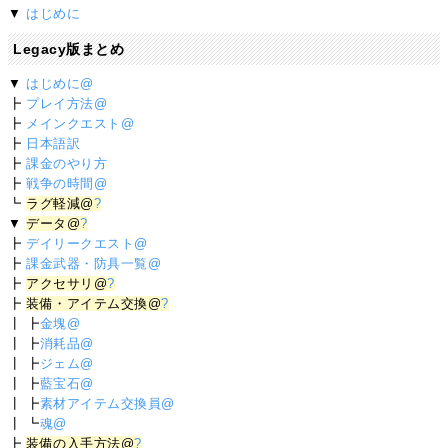
▼
はじめに
Legacy版まとめ
▼
はじめに@
┣
プレイ方法@
┣
メインクエスト@
┣
日本語訳
┣
課金のやり方
┣
戦争の時間@
┗
ラグ軽減@
?
▼
データ@
?
┣
デイリークエスト@
┣
課金武器・防具一覧@
┣
アクセサリ@
?
┣
装備・アイテム交換@
?
┃ ┣
金塊@
┃ ┣
消耗品@
┃ ┣
ジェム@
┃ ┣
藍宝石@
┃ ┣
素材アイテム交換員@
┃ ┗
魂@
┣
装備の入手方法@
?