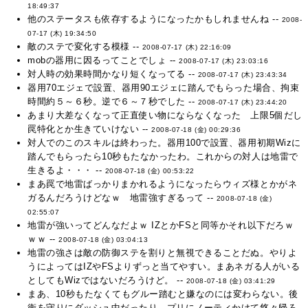
18:49:37
他のステータスも依存するようになったかもしれませんね --
2008-
07-17 (木) 19:34:50
敵のステで変化する模様 --
2008-07-17 (木) 22:16:09
mobの器用に因るってことでしょ --
2008-07-17 (木) 23:03:16
対人時の効果時間かなり短くなってる --
2008-07-17 (木) 23:43:34
器用70エジェで設置、器用90エジェに踏んでもらった場合、拘束
時間約５～６秒。逆で６～７秒でした --
2008-07-17 (木) 23:44:20
あまり大差なくなって正直使い物にならなくなった 上限5個だし
罠特化とか生きていけない --
2008-07-18 (金) 00:29:36
対人でのこのスキルは終わった。器用100で設置、器用初期Wizに
踏んでもらったら10秒もたなかったわ。これからの対人は地雷で
生きるよ・・・ --
2008-07-18 (金) 00:53:22
まあ罠で地雷ばっかりまかれるようになったらウィズ様とかがネ
ガるんだろうけどなｗ 地雷強すぎるって --
2008-07-18 (金)
02:55:07
地雷が強いってどんなだよｗ IZとかFSと同等かそれ以下だろｗ
ｗｗ --
2008-07-18 (金) 03:04:13
地雷の強さは敵の防御ステを割りと無視できることだぬ。やりよ
うによってはIZやFSよりずっと当てやすい。まあネガる人がいる
としてもWizではないだろうけど。 --
2008-07-18 (金) 03:41:29
まあ、10秒もたなくてもグルー踏むと嫌なのには変わらない。後
衛を守りにダッシュ中だったり、プリにノーティかけて悠々帰ろ