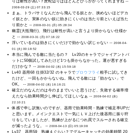
りは耐性が高い？虎蛇辺りはほとんどひっかかってくれますね --
2008-03-29 (土) 07:33:15
まぁ、トラバサミなんだから飛んでる奴とか、挟めないほどデカ
イ奴とか、実体のない奴に効きにくいのは当たり前といえば当た
り前かと --
2008-03-31 (月) 05:28:34
幽霊(大抵飛行)、飛行は耐性が高いと言うより掛からない仕様か
と --
2008-03-31 (月) 07:16:22
浮いているのは効きにくいだけで効かない訳じゃない --
2008-04-
01 (火) 00:18:52
本当に飛んでる敵に当たるの？ Lv20のキャラでジャイアントバ
ットに50個試してみたけど1つも掛からなかった。運が悪すぎる
だけかな？ --
2008-04-02 (水) 15:59:18
Lv40 器用68 仕掛32/32 のキャラで
ブロウフライ
相手に試してき
たけど、一回もかからないね。飛んでる敵には「効かない」で
OK。 --
2008-04-02 (水) 16:16:21
確立だのなんだのは今のままでいいと思うけど、失敗する確率増
えたなら効果時間少し伸ばしてほしいなぁ --
2008-04-02 (水)
22:10:21
体感で申し訳無いのですが、器用で効果時間・熟練で補足率UPだ
と思います。メインクエストで一気にＬＶ上げた後器用に振り狩
りをしていましたが、熟練が上がるにつれ罠でスルーされる確立
が減ったような。 --
2008-04-13 (日) 05:19:08
Lv37 器用59 熟練４ぐらい？でグルーキャッチの効果時間 20