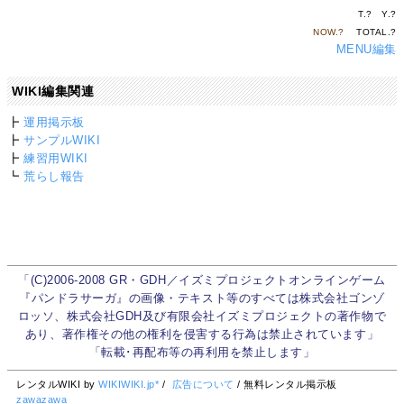
T.
?
Y.
?
NOW.
?
TOTAL.
?
MENU編集
WIKI編集関連
┣
運用掲示板
┣
サンプルWIKI
┣
練習用WIKI
┗
荒らし報告
「(C)2006-2008 GR・GDH／イズミプロジェクトオンラインゲーム
『パンドラサーガ』の画像・テキスト等のすべては株式会社ゴンゾ
ロッソ、株式会社GDH及び有限会社イズミプロジェクトの著作物で
あり、著作権その他の権利を侵害する行為は禁止されています」
「転載･再配布等の再利用を禁止します」
レンタルWIKI by
WIKIWIKI.jp*
/
広告について
/ 無料レンタル掲示板
zawazawa