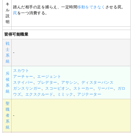
キ
踏んだ相手の足を捕らえ、一定時間
移動をできなく
させる罠。
ル
罠
を一つ消費する。
説
明
習得可能職業
戦
士
-
系
統
スカウト
斥
アーチャー
、
エージェント
候
スナイパー
、
プレデター
、
アサシン
、
ディスターバンス
系
ガンスリンガー
、
スコーピオン
、
ストーカー
、
リーバー
、
ガロ
統
ウズ
、
エクスクルード
、
ミミック
、
アジテーター
聖
職
者
-
系
統