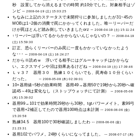
秒 設置してから消えるまでの時間 約10分でした。対象相手はゾ
ンビ --
2008-04-19 (土) 15:03:25
ちなみに上記のステータスで未開狩りに参加しましたが31~45の
MOBは1~2個の消費で罠にかかってくれました。唯一リーパーだ
けが罠ほとんど踏み倒していきましたorz --
2008-04-19 (土) 15:11:24
↑リーパーは浮いてるからかからないんじゃないの？ --
2008-04-19
(土) 15:59:30
訂正、恐らくリーパーのみ罠に一度もかかっていなかったよう
な･･･ --
2008-04-19 (土) 16:24:27
だから※読めｗ 浮いてる相手にはグルーキャッチはかからな
い。エクスマインや沼は効果あるけどね --
2008-04-19 (土) 17:39:46
Ｌｖ３７ 器用３０ 熟練１０くらいでも、罠寿命１０分くらい
だった。 --
2008-05-08 (木) 02:39:01
10+器用値÷5秒の効果時間 器用49→器用50で19秒から20秒へ確
認45～49は変化なし（ストップウォッチにて計測） --
2008-05-08
(木) 15:39:02
器用99→101で効果時間29秒から30秒。tgtパワーメイト。素99弓
で器用+2補正してたので器用100時点は未計測 --
2008-06-06 (金)
15:20:58
熟練34.5 器用100で30秒確認しましたわ --
2008-06-06 (金)
21:23:31
器用102でパワメ。24秒くらいになってました。 --
2008-07-17 (木)