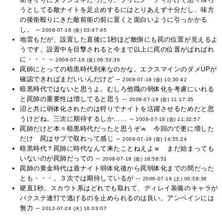
うとしてる敵ナイトを足止めするにはとりあえず十分だし、味方
の後衛殴りにきた敵前衛の前に置くと面白いように引っかかる
し。 --
2008-07-18 (金) 03:47:45
地雷もだが、設置した直後に1秒ほど敵側にも罠の位置が見えるよ
うです。設置中を目撃されると今まで以上に罠の位置がばればれ
に・・・ --
2008-07-18 (金) 09:53:36
罠師にとっての暗黒時代到来なのかな。エクスマインのダメUPが
確認できればまだいいんだけど --
2008-07-18 (金) 10:30:42
暗黒時代ではないと思うよ。むしろ他職の弱体化を考慮にいれる
と罠師の重要性は増してると思う --
2008-07-18 (金) 11:17:35
沼と共に弱体化されたのは狩りでナイトを活躍させるためだと思
うけどね。三次に期待するしか…… --
2008-07-18 (金) 11:32:57
罠師だけど本々暗黒時代だったと思うぞｗ 今回ので更に増した
だけ 罠はサブで取れって感じ --
2008-07-18 (金) 14:55:24
暗黒時代？罠師に時代なんて来たことねえよｗ まだ始まっても
いないのが罠師だっての --
2008-07-18 (金) 18:58:53
罠師の黄金時代は盾ナイト弱体化後から罠弱体化までの間だった
とも・・・。３次では期待しているが --
2008-07-19 (土) 00:58:36
硬直1秒。スカウト系はどれでも取れて、ディレイ装備のキャラが
バクステ連打で逃げるのを止められるのは良い。アンペインには
無力 --
2012-07-24 (火) 16:03:07