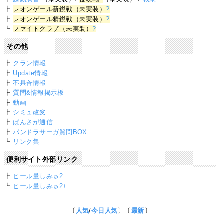
┣
レオンゲール新鋭戦（未実装）
?
┣
レオンゲール精鋭戦（未実装）
?
┗
ファイトクラブ（未実装）
?
その他
┣
クラン情報
┣
Update情報
┣
不具合情報
┣
質問&情報掲示板
┣
動画
┣
シミュ改変
┣
ぱんさが通信
┣
パンドラサーガ質問BOX
┗
リンク集
便利サイト外部リンク
┣
ヒール量しみゅ2
┗
ヒール量しみゅ2+
〔
人気
/
今日人気
〕〔
最新
〕