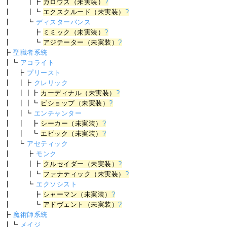
┃ ┃┣
ガロウズ（未実装）
?
┃ ┃┗
エクスクルード（未実装）
?
┃ ┗
ディスターバンス
┃ ┣
ミミック（未実装）
?
┃ ┗
アジテーター（未実装）
?
┣
聖職者系統
┃┗
アコライト
┃ ┣
プリースト
┃ ┃┣
クレリック
┃ ┃┃┣
カーディナル（未実装）
?
┃ ┃┃┗
ビショップ（未実装）
?
┃ ┃┗
エンチャンター
┃ ┃ ┣
シーカー（未実装）
?
┃ ┃ ┗
エピック（未実装）
?
┃ ┗
アセティック
┃ ┣
モンク
┃ ┃┣
クルセイダー（未実装）
?
┃ ┃┗
ファナティック（未実装）
?
┃ ┗
エクソシスト
┃ ┣
シャーマン（未実装）
?
┃ ┗
アドヴェント（未実装）
?
┣
魔術師系統
┃┗
メイジ