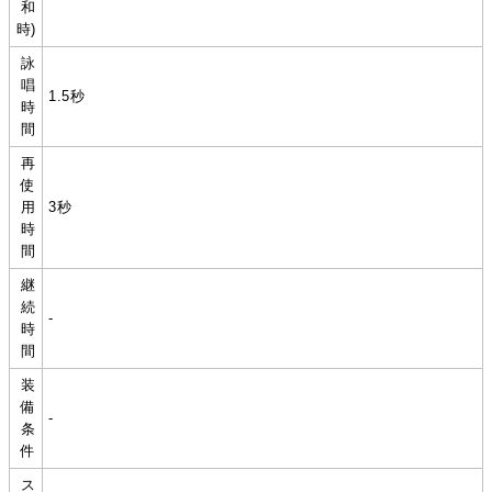
和
時)
詠
唱
1.5秒
時
間
再
使
用
3秒
時
間
継
続
-
時
間
装
備
-
条
件
ス