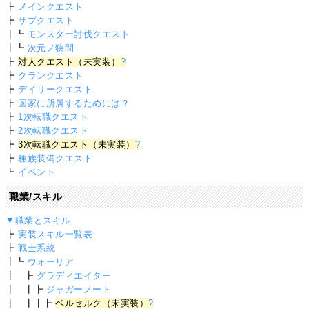
┣
メインクエスト
┣
サブクエスト
┃┗
モンスター討伐クエスト
┃┗
次元ノ狭間
┣
対人クエスト（未実装）
?
┣
クランクエスト
┣
デイリークエスト
┣
国家に所属するためには？
┣
1次転職クエスト
┣
2次転職クエスト
┣
3次転職クエスト（未実装）
?
┣
種族装備クエスト
┗
イベント
職業/スキル
▼職業とスキル
┣
実装スキル一覧表
┣
戦士系統
┃┗
ウォーリア
┃ ┣
グラディエイター
┃ ┃┣
ジャガーノート
┃ ┃┃┣
ベルセルク（未実装）
?