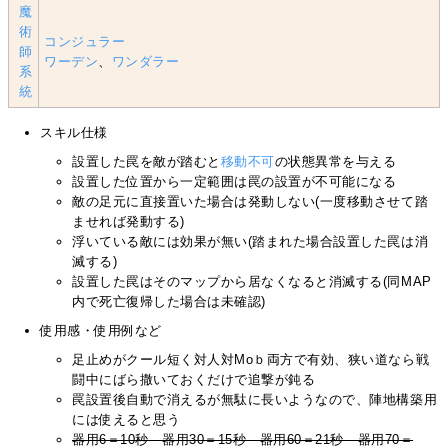
魔
術
コンジュラー
師
ワーデン
、
ワンダラー
系
統
スキル仕様
設置した罠を敵が踏むと
移動不可
の状態異常を与える
設置した位置から一定範囲は罠の設置が不可能になる
敵の足元に直接置いた場合は発動しない(一度移動させて踏
ませれば発動する)
浮いている敵には効果が無い(踏まれた場合設置した罠は消
滅する)
設置した罠はそのマップから居なくなると消滅する(同MAP
内で死亡復帰した場合は未確認)
使用感・使用例など
足止めがクール短く対人対Moｂ両方で有効、狭い道なら戦
闘中にばら撒いておくだけで追撃が鈍る
罠設置後自動で消えるが無駄に長いようなので、陣地構築用
には使えると思う
器用6＝10秒 器用30＝15秒 器用60＝21秒 器用70＝