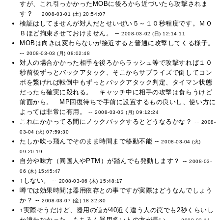
すが、これ引っかかったMOBに後ろから近づいたら攻撃されま
す？ --
2008-03-01 (土) 20:54:07
検証はしてませんが対人だとせいぜい５～１０秒程度です。ＭＯ
Ｂほど拘束させておけません。 --
2008-03-02 (日) 12:14:11
MOBは向きは変わらないが接近すると普通に攻撃してくる様子。
--
2008-03-03 (月) 08:02:48
対人の場合かかった相手を後ろからラッシュ等で攻撃すれば１０
秒前後ずっとバックアタック、そこからサプライズで倒してコン
ボを繋げれば転倒中もずっとバックアタック判定、タイマン状態
だったら確実に殺れる。 キャッチ中に相手の攻撃は食らうけど
前面から。 MP回復待ちで手前に設置するもの良いし、使い方に
よっては非常に有用。 --
2008-03-03 (月) 09:12:24
これにかかってる間にノックバックするとどうなるかな？ --
2008-
03-04 (火) 07:59:30
たしか吹っ飛んでそのまま時間まで移動不能 --
2008-03-04 (火)
09:20:19
自分や味方（同国人やPTM）が踏んでも発動します？ --
2008-03-
06 (木) 15:45:47
↑しない。 --
2008-03-06 (木) 15:48:17
噂では効果時間は器用依存との事ですが実際はどうなんでしょう
か？ --
2008-03-07 (金) 18:32:30
↑実際そうだけど、器用の値が40近く違う人の罠でも2秒くらいし
か違わなかった。もちろん器用多い人の方が長い。 --