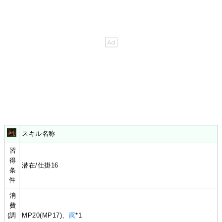
スキル名称
習
得
潜在/仕掛16
条
件
消
費
(調
MP20(MP17)、
罠
*1