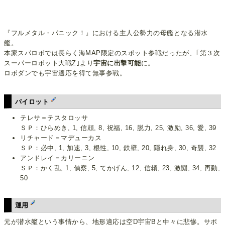
『フルメタル・パニック！』における主人公勢力の母艦となる潜水
艦。
本家スパロボでは長らく海MAP限定のスポット参戦だったが、｢第３次
スーパーロボット大戦Z｣より
宇宙に出撃可能
に。
ロボダンでも宇宙適応を得て無事参戦。
パイロット
テレサ＝テスタロッサ
ＳＰ：ひらめき, 1, 信頼, 8, 祝福, 16, 脱力, 25, 激励, 36, 愛, 39
リチャード＝マデューカス
ＳＰ：必中, 1, 加速, 3, 根性, 10, 鉄壁, 20, 隠れ身, 30, 奇襲, 32
アンドレイ＝カリーニン
ＳＰ：かく乱, 1, 偵察, 5, てかげん, 12, 信頼, 23, 激闘, 34, 再動,
50
運用
元が潜水艦という事情から、地形適応は空D宇宙Bと中々に悲惨。サポ