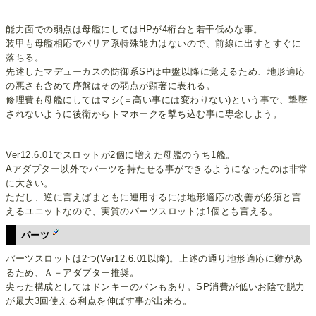
能力面での弱点は母艦にしてはHPが4桁台と若干低めな事。
装甲も母艦相応でバリア系特殊能力はないので、前線に出すとすぐに
落ちる。
先述したマデューカスの防御系SPは中盤以降に覚えるため、地形適応
の悪さも含めて序盤はその弱点が顕著に表れる。
修理費も母艦にしてはマシ(＝高い事には変わりない)という事で、撃墜
されないように後衛からトマホークを撃ち込む事に専念しよう。
Ver12.6.01でスロットが2個に増えた母艦のうち1艦。
Aアダプター以外でパーツを持たせる事ができるようになったのは非常
に大きい。
ただし、逆に言えばまともに運用するには地形適応の改善が必須と言
えるユニットなので、実質のパーツスロットは1個とも言える。
パーツ
パーツスロットは2つ(Ver12.6.01以降)。上述の通り地形適応に難があ
るため、Ａ－アダプター推奨。
尖った構成としてはドンキーのパンもあり。SP消費が低いお陰で脱力
が最大3回使える利点を伸ばす事が出来る。