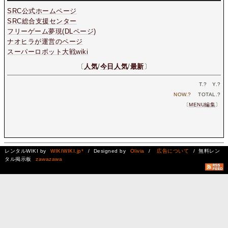
SRC公式ホームページ
SRC総合支援センター
フリーゲーム夢現(DLページ)
ナオヒラが運営のページ
スーパーロボット大戦wiki
〔
人気
/
今日人気
/
最新
〕
T.
?
Y.
?
NOW.
?
TOTAL.
?
〔
MENU編集
〕
レンタルWIKI by
WIKIWIKI.jp*
/ Designed by
Olivia
/
広告について
/ 無料レン
タル掲示板
zawazawa