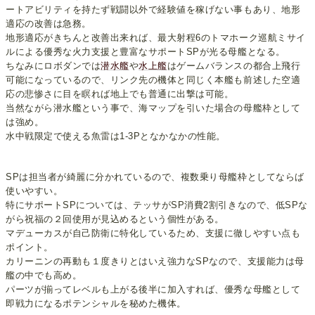
ートアビリティを持たず戦闘以外で経験値を稼げない事もあり、地形
適応の改善は急務。
地形適応がきちんと改善出来れば、最大射程6のトマホーク巡航ミサイ
ルによる優秀な火力支援と豊富なサポートSPが光る母艦となる。
ちなみにロボダンでは
潜水艦
や
水上艦
はゲームバランスの都合上飛行
可能になっているので、リンク先の機体と同じく本艦も前述した空適
応の悲惨さに目を瞑れば地上でも普通に出撃は可能。
当然ながら潜水艦という事で、海マップを引いた場合の母艦枠として
は強め。
水中戦限定で使える魚雷は1-3Pとなかなかの性能。
SPは担当者が綺麗に分かれているので、複数乗り母艦枠としてならば
使いやすい。
特にサポートSPについては、テッサがSP消費2割引きなので、低SPな
がら祝福の２回使用が見込めるという個性がある。
マデューカスが自己防衛に特化しているため、支援に徹しやすい点も
ポイント。
カリーニンの再動も１度きりとはいえ強力なSPなので、支援能力は母
艦の中でも高め。
パーツが揃ってレベルも上がる後半に加入すれば、優秀な母艦として
即戦力になるポテンシャルを秘めた機体。