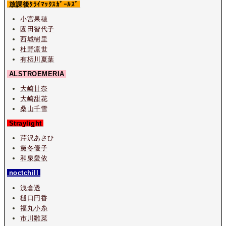
放課後ｸﾗｲﾏｯｸｽｶﾞｰﾙｽﾞ
小宮果穂
園田智代子
西城樹里
杜野凛世
有栖川夏葉
ALSTROEMERIA
大崎甘奈
大崎甜花
桑山千雪
Straylight
芹沢あさひ
黛冬優子
和泉愛依
noctchill
浅倉透
樋口円香
福丸小糸
市川雛菜