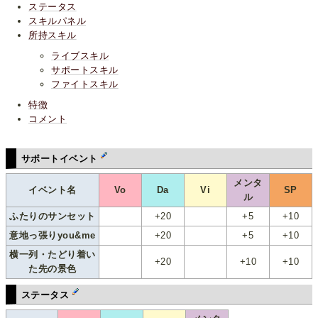
ステータス
スキルパネル
所持スキル
ライブスキル
サポートスキル
ファイトスキル
特徴
コメント
サポートイベント
メンタ
イベント名
Vo
Da
Vi
SP
ル
ふたりのサンセット
+20
+5
+10
意地っ張りyou&me
+20
+5
+10
横一列・たどり着い
+20
+10
+10
た先の景色
ステータス