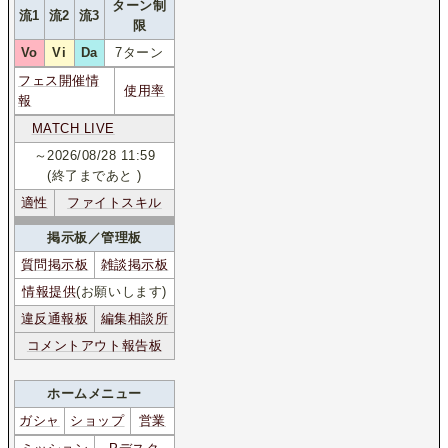
ターン制
流1
流2
流3
限
Vo
Vi
Da
7ターン
フェス開催情
使用率
報
MATCH LIVE
～2026/08/28 11:59
(終了まであと
)
適性
ファイトスキル
掲示板／管理板
質問掲示板
雑談掲示板
情報提供
(お願いします)
違反通報板
編集相談所
コメントアウト報告板
ホームメニュー
ガシャ
ショップ
営業