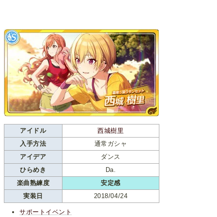
アイドル
西城樹里
入手方法
通常ガシャ
アイデア
ダンス
ひらめき
Da.
楽曲熟練度
安定感
実装日
2018/04/24
サポートイベント