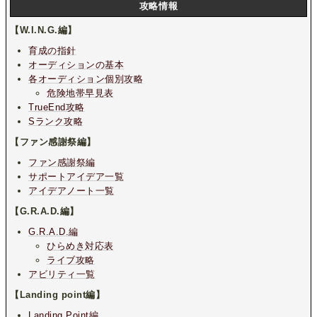
攻略情報
【W.I.N.G.編】
育成の指針
オーディションの基本
各オーディション個別攻略
危険地帯早見表
TrueEnd攻略
Sランク攻略
【ファン感謝祭編】
ファン感謝祭編
サポートアイデア一覧
アイデアノート一覧
【G.R.A.D.編】
G.R.A.D.編
ひらめき対応表
ライブ攻略
アビリティ一覧
【Landing point編】
Landing Point編