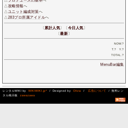
△
プロデュースの基本
へ
△
攻略情報
へ
△
ユニット編成対策
へ
△
283プロ所属アイドル
へ
〔
累計人気
〕〔
今日人気
〕
〔
最新
〕
NOW.
?
T.
?
Y.
?
TOTAL.
?
MenuBar編集
レンタルWIKI by
WIKIWIKI.jp*
/ Designed by
Olivia
/
広告について
/ 無料レン
タル掲示板
zawazawa