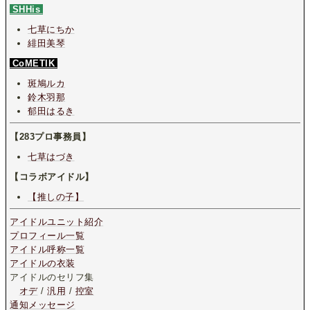
SHHis
七草にちか
緋田美琴
CoMETIK
斑鳩ルカ
鈴木羽那
郁田はるき
【283プロ事務員】
七草はづき
【コラボアイドル】
【推しの子】
アイドルユニット紹介
プロフィール一覧
アイドル呼称一覧
アイドルの衣装
アイドルのセリフ集
オデ
/
汎用
/
控室
通知メッセージ