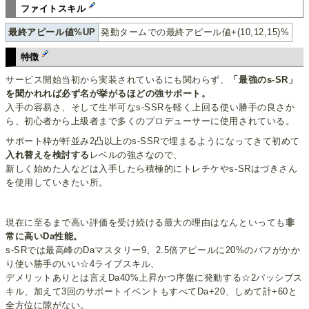
ファイトスキル
最終アピール値%UP
発動タームでの最終アピール値+(10,12,15)%
特徴
サービス開始当初から実装されているにも関わらず、
「最強のs-SR」
を聞かれれば必ず名が挙がるほどの強サポート。
入手の容易さ、そして生半可なs-SSRを軽く上回る使い勝手の良さか
ら、初心者から上級者まで多くのプロデューサーに使用されている。
サポート枠が軒並み2凸以上のs-SSRで埋まるようになってきて初めて
入れ替えを検討する
レベルの強さなので、
新しく始めた人などは入手したら積極的にトレチケやs-SRはづきさん
を使用していきたい所。
現在に至るまで高い評価を受け続ける最大の理由はなんといっても
非
常に高いDa性能。
s-SRでは最高峰のDaマスタリー9、2.5倍アピールに20%のバフがかか
り使い勝手のいい☆4ライブスキル、
デメリットありとは言えDa40%上昇かつ序盤に発動する☆2パッシブス
キル、加えて3回のサポートイベントもすべてDa+20、しめて計+60と
全方位に隙がない。