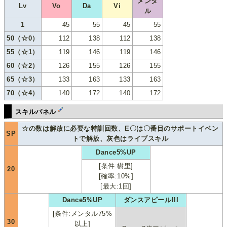
メンタ
Lv
Vo
Da
Vi
ル
1
45
55
45
55
50（☆0）
112
138
112
138
55（☆1）
119
146
119
146
60（☆2）
126
155
126
155
65（☆3）
133
163
133
163
70（☆4）
140
172
140
172
スキルパネル
☆の数は解放に必要な特訓回数、E〇は〇番目のサポートイベン
SP
トで解放、灰色はライブスキル
Dance5%UP
[条件:樹里]
20
[確率:10%]
[最大:1回]
Dance5%UP
ダンスアピールIII
[条件:メンタル75%
30
以上]