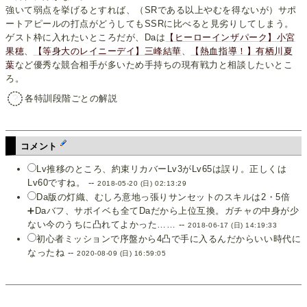
強いて弱点を挙げるとすれば、（SRである以上やむを得ないが）サポ
ートアピールの打点がどうしてもSSRに比べると見劣りしてしまう。
ゲスト枠に入れたいところだが、Daは
【ヒーローインザパーク】小宮
果穂
、
【等身大のレイニーデイ】三峰結華
、
【熱血指導！】有栖川夏
葉
など優秀な競合相手が多いため手持ちの現有戦力と相談したいとこ
ろ。
各特訓段階ごとの解説
コメント
Lv推移のところ、約束リカバーLv3がLv65は誤り。正しくは
Lv60ですね。 --
2018-05-20 (日) 02:13:29
Da版の灯織、むしろ意地っ張りサンセットのスキルは2・5倍
➕Daバフ、サポイベも全てDaだから上位互換。ガチャの中身が少
ない今のうちに凸れてよかった…… --
2018-06-17 (日) 14:19:33
初心者ミッションで序盤から4凸で手に入るんだからいい時代に
なったね --
2020-08-09 (日) 16:59:05