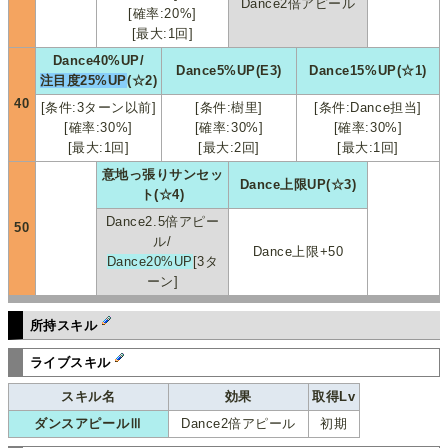
Dance2倍アピール
[確率:20%]
[最大:1回]
Dance40%UP/
Dance5%UP(E3)
Dance15%UP(☆1)
注目度25%UP
(☆2)
40
[条件:3ターン以前]
[条件:樹里]
[条件:Dance担当]
[確率:30%]
[確率:30%]
[確率:30%]
[最大:1回]
[最大:2回]
[最大:1回]
意地っ張りサンセッ
Dance上限UP(☆3)
ト(☆4)
Dance2.5倍アピー
50
ル/
Dance上限+50
Dance20%UP
[3タ
ーン]
所持スキル
ライブスキル
スキル名
効果
取得Lv
ダンスアピールⅢ
Dance2倍アピール
初期