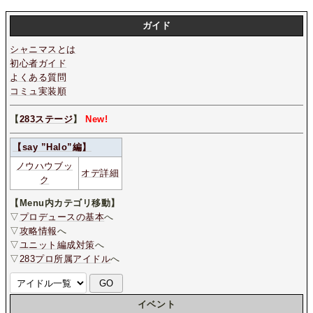
ガイド
シャニマスとは
初心者ガイド
よくある質問
コミュ実装順
【
283ステージ
】
New!
【say ”Halo”編】
ノウハウブッ
オデ詳細
ク
【Menu内カテゴリ移動】
▽
プロデュースの基本
へ
▽
攻略情報
へ
▽
ユニット編成対策
へ
▽
283プロ所属アイドル
へ
イベント