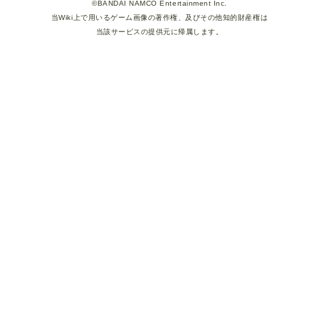
©BANDAI NAMCO Entertainment Inc.
当Wiki上で用いるゲーム画像の著作権、及びその他知的財産権は
当該サービスの提供元に帰属します。