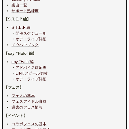
楽曲一覧
サポート熟練度
【S.T.E.P.編】
S.T.E.P.編
・
開催スケジュール
・
オデ・ライブ詳細
ノウハウブック
【say ”Halo”編】
say ”Halo”編
・
アドバイス対応表
・
LINKアピール切替
・
オデ・ライブ詳細
【フェス】
フェスの基本
フェスアイドル育成
過去のフェス情報
【イベント】
コラボフェスの基本