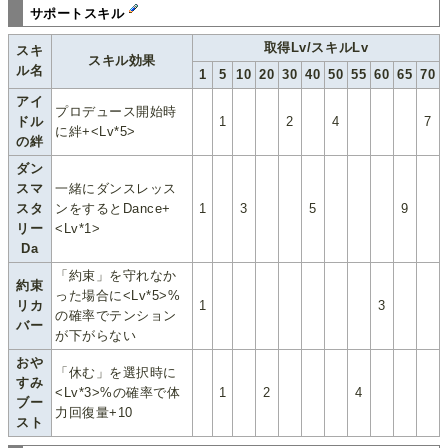
サポートスキル
取得Lv/スキルLv
スキ
スキル効果
ル名
1
5
10
20
30
40
50
55
60
65
70
アイ
プロデュース開始時
ドル
1
2
4
7
に絆+<Lv*5>
の絆
ダン
スマ
一緒にダンスレッス
スタ
ンをするとDance+
1
3
5
9
リー
<Lv*1>
Da
「約束」を守れなか
約束
った場合に<Lv*5>%
リカ
1
3
の確率でテンション
バー
が下がらない
おや
「休む」を選択時に
すみ
<Lv*3>%の確率で体
1
2
4
ブー
力回復量+10
スト