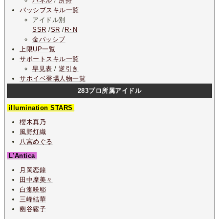
パネル
/
所持
パッシブスキル一覧
アイドル別
SSR
/
SR
/
R･N
金パッシブ
上限UP一覧
サポートスキル一覧
早見表
/
逆引き
サポイベ登場人物一覧
283プロ所属アイドル
illumination STARS
櫻木真乃
風野灯織
八宮めぐる
L'Antica
月岡恋鐘
田中摩美々
白瀬咲耶
三峰結華
幽谷霧子