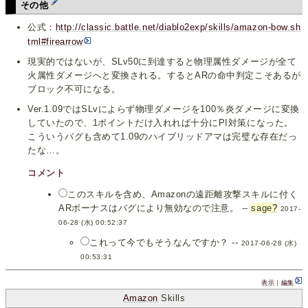
その他
公式：
http://classic.battle.net/diablo2exp/skills/amazon-bow.sh
tml#firearrow
現実的ではないが、SLv50に到達すると物理属性ダメージが全て
火属性ダメージへと変換される。するとARの命中判定こそあるが
ブロック不可になる。
Ver.1.09ではSLvによらず物理ダメージを100％炎ダメージに変換
していたので、1ポイントだけ入れれば十分にPI対策になった。
こういうバグも含めて1.09のハイブリッドアマは完璧な存在だっ
たな…。
コメント
このスキルを含め、Amazonの遠距離攻撃スキルに付く
ARボーナスはバグにより無効なので注意。 --
sage
?
2017-
06-28 (水) 00:52:37
これって今でもそうなんですか？ --
2017-06-28 (水)
00:53:31
表示
｜
編集
Amazon
Skills