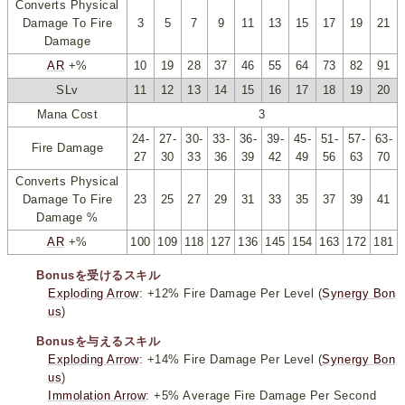
Converts Physical
Damage To Fire
3
5
7
9
11
13
15
17
19
21
Damage
AR
+%
10
19
28
37
46
55
64
73
82
91
SLv
11
12
13
14
15
16
17
18
19
20
Mana Cost
3
24-
27-
30-
33-
36-
39-
45-
51-
57-
63-
Fire Damage
27
30
33
36
39
42
49
56
63
70
Converts Physical
Damage To Fire
23
25
27
29
31
33
35
37
39
41
Damage %
AR
+%
100
109
118
127
136
145
154
163
172
181
Bonusを受けるスキル
Exploding Arrow
: +12% Fire Damage Per Level (
Synergy Bon
us
)
Bonusを与えるスキル
Exploding Arrow
: +14% Fire Damage Per Level (
Synergy Bon
us
)
Immolation Arrow
: +5% Average Fire Damage Per Second