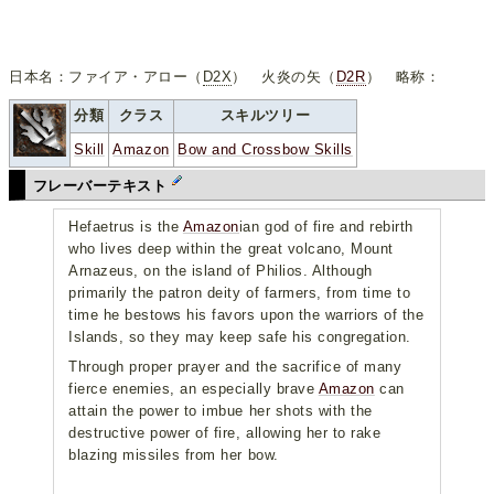
日本名：ファイア・アロー（
D2X
） 火炎の矢（
D2R
） 略称：
分類
クラス
スキルツリー
Skill
Amazon
Bow and Crossbow Skills
フレーバーテキスト
Hefaetrus is the
Amazon
ian god of fire and rebirth
who lives deep within the great volcano, Mount
Arnazeus, on the island of Philios. Although
primarily the patron deity of farmers, from time to
time he bestows his favors upon the warriors of the
Islands, so they may keep safe his congregation.
Through proper prayer and the sacrifice of many
fierce enemies, an especially brave
Amazon
can
attain the power to imbue her shots with the
destructive power of fire, allowing her to rake
blazing missiles from her bow.