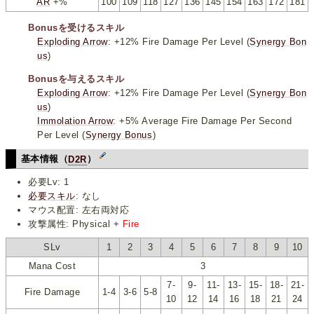
AR
+%
100
109
118
127
136
145
154
163
172
181
Bonusを受けるスキル
Exploding Arrow
: +12% Fire Damage Per Level (
Synergy Bon
us
)
Bonusを与えるスキル
Exploding Arrow
: +12% Fire Damage Per Level (
Synergy Bon
us
)
Immolation Arrow
: +5% Average Fire Damage Per Second
Per Level (
Synergy Bonus
)
基本情報（
D2R
）
必要Lv: 1
必要スキル
: なし
マウス配置: 左右両対応
攻撃属性: Physical +
Fire
SLv
1
2
3
4
5
6
7
8
9
10
Mana Cost
3
7-
9-
11-
13-
15-
18-
21-
Fire Damage
1-4
3-6
5-8
10
12
14
16
18
21
24