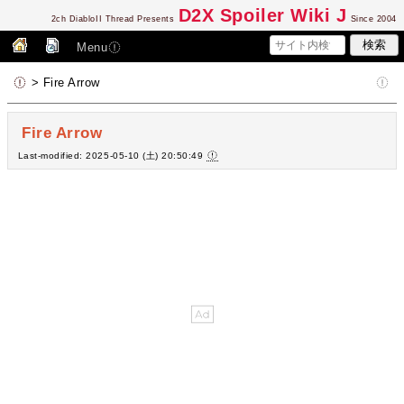
D2
X Spoiler Wiki J
2ch DiabloII Thread Presents
Since 2004
Menu
> Fire Arrow
Fire Arrow
Last-modified: 2025-05-10 (土) 20:50:49