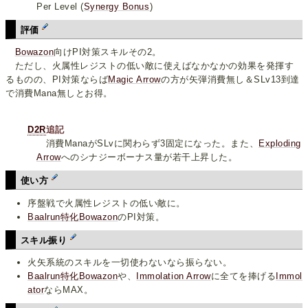
Per Level (
Synergy Bonus
)
評価
Bowazon
向けPI対策スキルその2。
ただし、火属性レジストの低い敵に使えばなかなかの効果を発揮す
るものの、PI対策ならば
Magic Arrow
の方が矢弾消費無し＆SLv13到達
で消費Mana無しとお得。
D2R
追記
消費ManaがSLvに関わらず3固定になった。また、
Exploding
Arrow
へのシナジーボーナス量が若干上昇した。
使い方
序盤戦で火属性レジストの低い敵に。
Baalrun特化Bowazon
のPI対策。
スキル振り
火矢系統のスキルを一切使わないなら振らない。
Baalrun特化Bowazon
や、
Immolation Arrow
に全てを捧げる
Immol
ator
ならMAX。