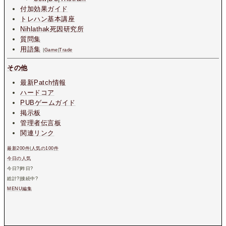
付加効果ガイド
トレハン基本講座
Nihlathak死因研究所
質問集
用語集
|
Game
|
Trade
その他
最新Patch情報
ハードコア
PUBゲームガイド
掲示板
管理者伝言板
関連リンク
最新200件
|
人気の100件
今日の人気
今日
?
|昨日
?
総計
?
|接続中
?
MENU編集