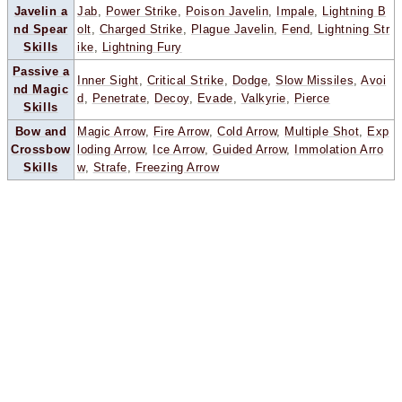
Javelin a
Jab
,
Power Strike
,
Poison Javelin
,
Impale
,
Lightning B
nd Spear
olt
,
Charged Strike
,
Plague Javelin
,
Fend
,
Lightning Str
Skills
ike
,
Lightning Fury
Passive a
Inner Sight
,
Critical Strike
,
Dodge
,
Slow Missiles
,
Avoi
nd Magic
d
,
Penetrate
,
Decoy
,
Evade
,
Valkyrie
,
Pierce
Skills
Bow and
Magic Arrow
,
Fire Arrow
,
Cold Arrow
,
Multiple Shot
,
Exp
Crossbow
loding Arrow
,
Ice Arrow
,
Guided Arrow
,
Immolation Arro
Skills
w
,
Strafe
,
Freezing Arrow