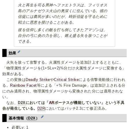
火と再生を司る男神ヘファエトラスは、フィリオス
島のアルナゼウス火山の奥深くに住んでいる。彼の
信徒には農民が多いのだが、時折信徒を守るために
戦士に恩恵を授けることがある。
彼を信仰し多くの敵を打ち倒してきたアマゾンは、
自分の弓に炎の力を宿し、燃え盛る矢を放つことが
できる。
効果
火矢を放って攻撃する。火属性ダメージを追加計上するとともに、
「物理属性ダメージを(1+SLv×2)%分だけ火属性ダメージに変換する」
効果がある。
この変換は
Deadly Strike
や
Critical Strike
による倍撃発動後に行われ
る。
Rainbow Facet
等による「+% Fire Damage」は追加計上される分
にのみ適用され、物理属性ダメージから変換された分には適用されな
い。
なお、
D2X
においては「
AR
ボーナスが機能していない」という不具
合が発生している。
D2R
においてはパッチ2.3にて修正済み。
基本情報（
D2X
）
必要Lv: 1