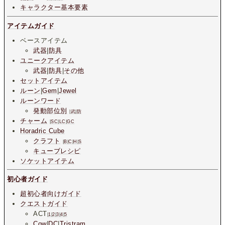
キャラクター基本要素
アイテムガイド
ベースアイテム
武器
|
防具
ユニークアイテム
武器
|
防具
|
その他
セットアイテム
ルーン
|
Gem
|
Jewel
ルーンワード
発動部位別
|
武
|
防
チャーム
|
SC
|
LC
|
GC
Horadric Cube
クラフト
|
B
|
C
|
H
|
S
キューブレシピ
ソケットアイテム
初心者ガイド
超初心者向けガイド
クエストガイド
ACT
|
1
|
2
|
3
|
4
|
5
Cow
|
DC
|
Tristram