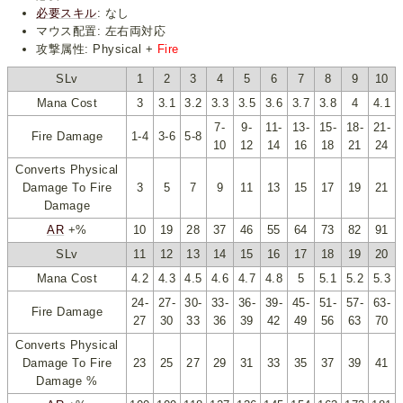
必要スキル
: なし
マウス配置: 左右両対応
攻撃属性: Physical +
Fire
SLv
1
2
3
4
5
6
7
8
9
10
Mana Cost
3
3.1
3.2
3.3
3.5
3.6
3.7
3.8
4
4.1
7-
9-
11-
13-
15-
18-
21-
Fire Damage
1-4
3-6
5-8
10
12
14
16
18
21
24
Converts Physical
Damage To Fire
3
5
7
9
11
13
15
17
19
21
Damage
AR
+%
10
19
28
37
46
55
64
73
82
91
SLv
11
12
13
14
15
16
17
18
19
20
Mana Cost
4.2
4.3
4.5
4.6
4.7
4.8
5
5.1
5.2
5.3
24-
27-
30-
33-
36-
39-
45-
51-
57-
63-
Fire Damage
27
30
33
36
39
42
49
56
63
70
Converts Physical
Damage To Fire
23
25
27
29
31
33
35
37
39
41
Damage %