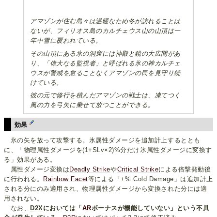
アマゾンが住む島々は温暖なため冬が訪れることは
ないが、フィリオス島のカルチェウス山の山頂は一
年中雪に覆われている。
その山頂にある氷の洞窟には神殿と鏡の大広間があ
り、「偉大なる監視者」と呼ばれる氷の神カルチェ
ウスが警戒を怠ることなくアマゾンの民を見守り続
けている。
彼の元で修行を積んだアマゾンの戦士は、凍てつく
風の力を弓矢に乗せて放つことができる。
効果
氷の矢を放って攻撃する。氷属性ダメージを追加計上するととも
に、「物理属性ダメージを(1+SLv×2)%分だけ氷属性ダメージに変換す
る」効果がある。
属性ダメージ変換は
Deadly Strike
や
Critical Strike
による倍撃発動後
に行われる。
Rainbow Facet
等による「+% Cold Damage」は追加計上
される分にのみ適用され、物理属性ダメージから変換された分には適
用されない。
なお、
D2X
においては「
AR
ボーナスが機能していない」という不具