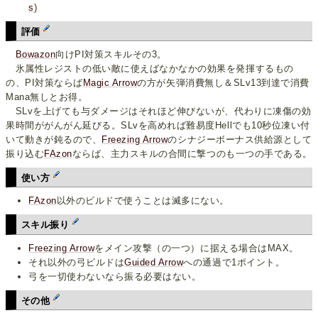
s
)
評価
Bowazon
向けPI対策スキルその3。
氷属性レジストの低い敵に使えばなかなかの効果を発揮するもの
の、PI対策ならば
Magic Arrow
の方が矢弾消費無し＆SLv13到達で消費
Mana無しとお得。
SLvを上げても与ダメージはそれほど伸びないが、代わりに凍傷の効
果時間ががんがん延びる。SLvを高めれば難易度Hellでも10秒位凍い付
いて動きが鈍るので、
Freezing Arrow
のシナジーボーナス供給源として
振り込む
FAzon
ならば、主力スキルの合間に撃つのも一つの手である。
使い方
FAzon
以外のビルドで使うことは滅多にない。
スキル振り
Freezing Arrow
をメイン攻撃（の一つ）に据える場合はMAX。
それ以外の弓ビルドは
Guided Arrow
への通過で1ポイント。
弓を一切使わないなら振る必要はない。
その他