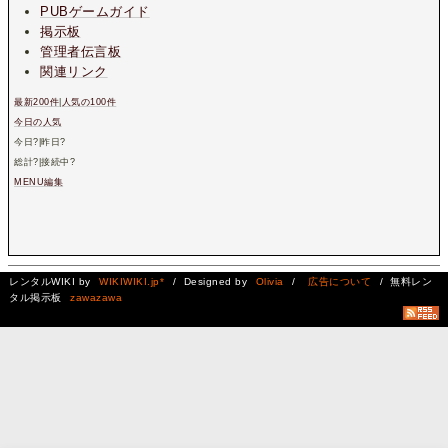
PUBゲームガイド
掲示板
管理者伝言板
関連リンク
最新200件
|
人気の100件
今日の人気
今日
?
|昨日
?
総計
?
|接続中
?
MENU編集
レンタルWIKI by
WIKIWIKI.jp*
/ Designed by
Olivia
/
広告について
/ 無料レン
タル掲示板
zawazawa