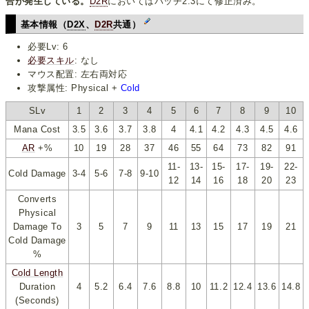
合が発生している。
D2R
においてはパッチ2.3にて修正済み。
基本情報（
D2X
、
D2R
共通）
必要Lv: 6
必要スキル
: なし
マウス配置: 左右両対応
攻撃属性: Physical +
Cold
SLv
1
2
3
4
5
6
7
8
9
10
Mana Cost
3.5
3.6
3.7
3.8
4
4.1
4.2
4.3
4.5
4.6
AR
+%
10
19
28
37
46
55
64
73
82
91
11-
13-
15-
17-
19-
22-
Cold Damage
3-4
5-6
7-8
9-10
12
14
16
18
20
23
Converts
Physical
Damage To
3
5
7
9
11
13
15
17
19
21
Cold Damage
%
Cold Length
Duration
4
5.2
6.4
7.6
8.8
10
11.2
12.4
13.6
14.8
(Seconds)