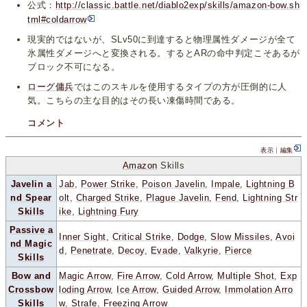
公式：
http://classic.battle.net/diablo2exp/skills/amazon-bow.sh
tml#coldarrow
現実的ではないが、SLv50に到達すると物理属性ダメージが全て
氷属性ダメージへと変換される。するとARの命中判定こそあるが
ブロック不可になる。
ローグ傭兵
ではこのスキルを使用するタイプの方が圧倒的に人
気。こちらの主な目的はその長い凍傷時間である。
コメント
表示
｜
編集
Amazon
Skills
Javelin a
Jab
,
Power Strike
,
Poison Javelin
,
Impale
,
Lightning B
nd Spear
olt
,
Charged Strike
,
Plague Javelin
,
Fend
,
Lightning Str
Skills
ike
,
Lightning Fury
Passive a
Inner Sight
,
Critical Strike
,
Dodge
,
Slow Missiles
,
Avoi
nd Magic
d
,
Penetrate
,
Decoy
,
Evade
,
Valkyrie
,
Pierce
Skills
Bow and
Magic Arrow
,
Fire Arrow
,
Cold Arrow
,
Multiple Shot
,
Exp
Crossbow
loding Arrow
,
Ice Arrow
,
Guided Arrow
,
Immolation Arro
Skills
w
,
Strafe
,
Freezing Arrow