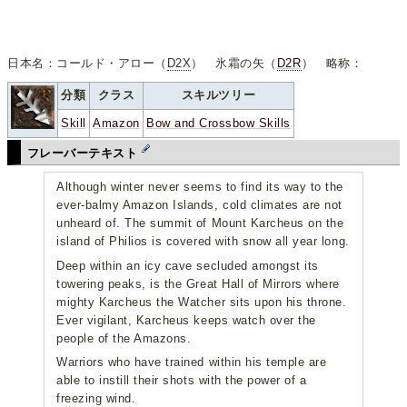
日本名：コールド・アロー（
D2X
） 氷霜の矢（
D2R
） 略称：
分類
クラス
スキルツリー
Skill
Amazon
Bow and Crossbow Skills
フレーバーテキスト
Although winter never seems to find its way to the
ever-balmy Amazon Islands, cold climates are not
unheard of. The summit of Mount Karcheus on the
island of Philios is covered with snow all year long.
Deep within an icy cave secluded amongst its
towering peaks, is the Great Hall of Mirrors where
mighty Karcheus the Watcher sits upon his throne.
Ever vigilant, Karcheus keeps watch over the
people of the Amazons.
Warriors who have trained within his temple are
able to instill their shots with the power of a
freezing wind.