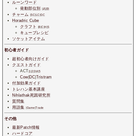
ルーンワード
発動部位別
|
武
|
防
チャーム
|
SC
|
LC
|
GC
Horadric Cube
クラフト
|
B
|
C
|
H
|
S
キューブレシピ
ソケットアイテム
初心者ガイド
超初心者向けガイド
クエストガイド
ACT
|
1
|
2
|
3
|
4
|
5
Cow
|
DC
|
Tristram
付加効果ガイド
トレハン基本講座
Nihlathak死因研究所
質問集
用語集
|
Game
|
Trade
その他
最新Patch情報
ハードコア