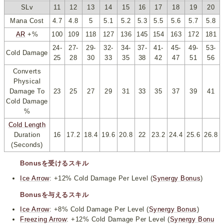
SLv
11
12
13
14
15
16
17
18
19
20
Mana Cost
4.7
4.8
5
5.1
5.2
5.3
5.5
5.6
5.7
5.8
AR
+%
100
109
118
127
136
145
154
163
172
181
24-
27-
29-
32-
34-
37-
41-
45-
49-
53-
Cold Damage
25
28
30
33
35
38
42
47
51
56
Converts
Physical
Damage To
23
25
27
29
31
33
35
37
39
41
Cold Damage
%
Cold Length
Duration
16
17.2
18.4
19.6
20.8
22
23.2
24.4
25.6
26.8
(Seconds)
Bonusを受けるスキル
Ice Arrow
: +12% Cold Damage Per Level (
Synergy Bonus
)
Bonusを与えるスキル
Ice Arrow
: +8% Cold Damage Per Level (
Synergy Bonus
)
Freezing Arrow
: +12% Cold Damage Per Level (
Synergy Bonu