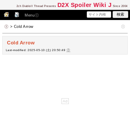
D2
X Spoiler Wiki J
2ch DiabloII Thread Presents
Since 2004
Menu
> Cold Arrow
Cold Arrow
Last-modified: 2025-05-10 (土) 20:50:49