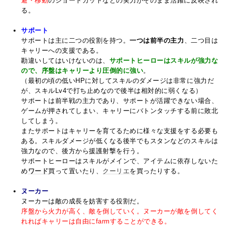
避・移動
のショートカットなどの実力がそのまま活躍に反映され
る。
サポート
サポートは主に二つの役割を持つ。
一つは前半の主力
、二つ目は
キャリーへの支援である。
勘違いしてはいけないのは、
サポートヒーローはスキルが強力な
ので、序盤はキャリーより圧倒的に強い
。
（最初の頃の低いHPに対してスキルのダメージは非常に強力だ
が、スキルLv4で打ち止めなので後半は相対的に弱くなる）
サポートは前半戦の主力であり、サポートが活躍できない場合、
ゲームが押されてしまい、キャリーにバトンタッチする前に敗北
してしまう。
またサポートはキャリーを育てるために様々な支援をする必要も
ある。スキルダメージが低くなる後半でもスタンなどのスキルは
強力なので、後方から援護射撃を行う。
サポートヒーローはスキルがメインで、アイテムに依存しないた
め
ワード
買って置いたり、
クーリエ
を買ったりする。
ヌーカー
ヌーカーは敵の成長を妨害する役割だ。
序盤から火力が高く、敵を倒していく。ヌーカーが敵を倒してく
れればキャリーは自由に
farm
することができる。