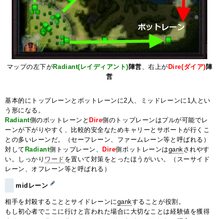
マップの左下が
Radiant(レイディアント)
陣営
、右上が
Dire(ダイア)
陣
営
基本的にトップレーンとボットレーンに2人、ミッドレーンに1人とい
う形になる。
Radiant
側のボットレーンと
Dire
側のトップレーンはプルが可能でレ
ーンが下がりやすく、比較的安全なためキャリーとサポートが行くこ
との多いレーンだ。（セーフレーン、ファームレーン等と呼ばれる）
対して
Radiant
側トップレーン、
Dire
側ボットレーンは
gank
されやす
い。しっかり
ワード
を置いて対策をとったほうがいい。（スーサイド
レーン、オフレーン等と呼ばれる）
midレーン
相手を封殺することとサイドレーンに
gank
することが役割。
もし初心者でここに行けと言われた場合に大切なことは経験値を獲得