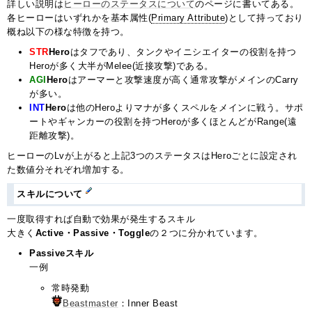
詳しい説明は
ヒーローのステータスについて
のページに書いてある。
各ヒーローはいずれかを基本属性(
Primary Attribute
)として持っており
概ね以下の様な特徴を持つ。
STR
Hero
はタフであり、タンクやイニシエイターの役割を持つ
Heroが多く大半がMelee(近接攻撃)である。
AGI
Hero
はアーマーと攻撃速度が高く通常攻撃がメインのCarry
が多い。
INT
Hero
は他のHeroよりマナが多くスペルをメインに戦う。サポ
ートやギャンカーの役割を持つHeroが多くほとんどがRange(遠
距離攻撃)。
ヒーローのLvが上がると上記3つのステータスはHeroごとに設定され
た数値分それぞれ増加する。
スキルについて
一度取得すれば自動で効果が発生するスキル
大きく
Active・Passive・Toggle
の２つに分かれています。
Passiveスキル
一例
常時発動
Beastmaster
：Inner Beast