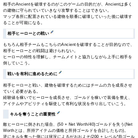
相手のAncientを破壊するのがこのゲームの目的だが、Ancientは多く
の建物に守られていていきなり攻撃することはできない。
マップ各所に配置されている建物を順番に破壊していった後に破壊す
ることが可能になる。
相手ヒーローとの戦い
もちろん相手チームもこちらのAncientを破壊することが目的なので、
相手ヒーローとの戦闘は避けられない。
ヒーローの特性を理解し、チームメイトと協力しながら上手に相手を
倒していこう。
戦いを有利に進めるために
相手ヒーローと戦い、建物を破壊するためにはチームの力を成長させ
ていく必要がある。
経験値を稼いでヒーローを成長させ、ゴールドを稼いで装備を整え、
アイテムやアビリティを駆使して有利な状況を作り出していこう。
キルを奪うことの重要性
敵ヒーローに倒された場合、(50 + Net Worth/40)ゴールドを失う(Net
Worthとは、所持アイテムの価格と所持ゴールドを合計したもの)。
逆にキルを奪った側には状況によるがおおよそ(200 + レベル*8)ゴール