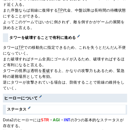
ド近く入る。
また序盤ならば前線に復帰する
TP
代金、中盤以降は長時間の待機状態
にすることができる。
よってこのゲームではいかに倒されず、敵を倒すかがゲームの展開を
決めると言える。
タワーを破壊することで有利に進める
タワーは
TP
での移動先に指定できるため、これを失うとだんだん不便
になっていく。
また破壊すればチーム全員にゴールドが入るため、破壊すればするほ
ど有利になると言える。
タワーの視界は透明を
看破
する上、かなりの攻撃力もあるため、緊急
時の避難場所としても有効。
逆にタワーが攻撃されている場合は、防衛することで前線の維持をし
ていく。
ヒーローについて
ステータス
Dota2のヒーローには
STR
・
AGI
・
INT
の3つの基本的なステータスが
存在する。