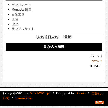
テンプレート
MenuBar編集
画像置場
砂場
Help
サンプルサイト
〔
人気
/
今日人気
〕〔
最新
〕
書き込み履歴
T.
?
Y.
?
NOW.
?
TO
TA
L.
?
レンタルWIKI by
WIKIWIKI.jp*
/ Designed by
Olivia
/
広告につ
いて
/
zawazawa