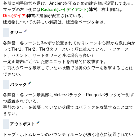
各所に相手陣営を退け、Ancientを守るための建造物が設置してある。
マップの左下側には
Radiant(レイディアント)
陣営
、右上側には
Dire(ダイア)
陣営
の建物が配置されている。
建造物についての詳しい解説は、
建造物
ページを参照。
タワー
各陣営・各レーンに3本ずつ設置されておりレーン中心部から泉に向か
ってTier1、Tier2、Tier3タワーという順に並んでいる。（ファース
ト、セカンド、サードタワーと呼ぶ場合も多い）
一定距離内に近づいた敵ユニットを自動的に攻撃する。
手前のタワーを破壊していない状態では奥のタワーを攻撃することは
できない。
バラック
各陣営・各レーン最奥部にMeleeバラック・Rangedバラックが一対ず
つ設置されている。
手前のタワーを破壊していない状態ではバラックを攻撃することはで
きない。
アウトポスト
トップ・ボトムレーンのバウンティルーンが湧く地点に設置されてい