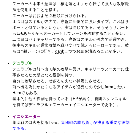
ヌーカーの本来の意味は「核を落とす」から転じて強大な攻撃魔
法を使用することを指す。
ヌーカーはおおよそ２種類に分けられる。
１つ目はスキルが強力で、序盤に圧倒的に強いタイプ。これはサ
ポートと似ているというか、実は同じである。そもそもサポート
もLv6あたりからヌーカーとしてレーンを移動することが多い。
二つ目はセミキャリーである。序盤はスキルが強力で活躍でき、
後半もスキルと通常攻撃を織り交ぜて戦えるヒーローである。彼
らはmidレーンに行き、
gank
しつつお金を溜めることが多い。
デュラブル
デュラブルは前へ出て敵の攻撃を受け、キャリーやヌーカーに仕
事させるため壁となる役割を持つ。
自分に攻撃させる、せざるをえない状況にさせる。
前へ出る為にかたくなるアイテムが必要なので少し
farm
したい
Heroでもある。
基本的に他の役割を持っている（HPが高く、範囲スタンスキル
を持てばデュラブル＋ヌーカー＋イニシエーターである）。
イニシエーター
集団戦の口火を切るHero。
集団戦の勝ち負けが決まる重要な役割
である。