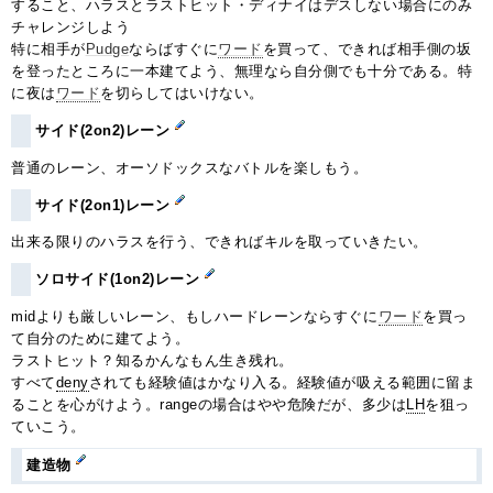
すること、ハラスとラストヒット・ディナイはデスしない場合にのみ
チャレンジしよう
特に相手が
Pudge
ならばすぐに
ワード
を買って、できれば相手側の坂
を登ったところに一本建てよう、無理なら自分側でも十分である。特
に夜は
ワード
を切らしてはいけない。
サイド(2on2)レーン
普通のレーン、オーソドックスなバトルを楽しもう。
サイド(2on1)レーン
出来る限りのハラスを行う、できればキルを取っていきたい。
ソロサイド(1on2)レーン
midよりも厳しいレーン、もしハードレーンならすぐに
ワード
を買っ
て自分のために建てよう。
ラストヒット？知るかんなもん生き残れ。
すべて
deny
されても経験値はかなり入る。経験値が吸える範囲に留ま
ることを心がけよう。rangeの場合はやや危険だが、多少は
LH
を狙っ
ていこう。
建造物