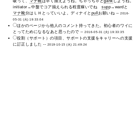
吸って、
マナ靴
は早く揃えようね。ちゃっちゃと
gank
しようね。
initiator→中盤でコア揃えられる程度稼いでね
sup
p→wardと
マナ靴
分はＬＨとっていいよ。ディナイと
pull
お願いね --
2016-
05-31 (火) 19:33:04
ほかのページから他人のコメント持ってきた。初心者のワイに
とってためになるなあと思ったので --
2016-05-31 (火) 19:33:35
役割（サポート）の項目、サポートの支援をキャリーへの支援
に訂正しました --
2019-10-15 (火) 21:49:24