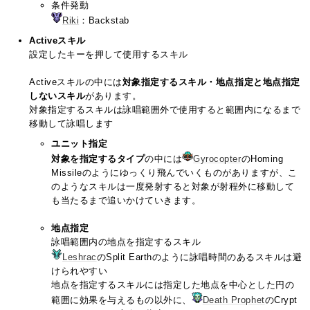
条件発動
Riki
：Backstab
Activeスキル
設定したキーを押して使用するスキル
Activeスキルの中には
対象指定するスキル・地点指定と地点指定
しないスキル
があります。
対象指定するスキルは詠唱範囲外で使用すると範囲内になるまで
移動して詠唱します
ユニット指定
対象を指定するタイプ
の中には
Gyrocopter
のHoming
Missileのようにゆっくり飛んでいくものがありますが、こ
のようなスキルは一度発射すると対象が射程外に移動して
も当たるまで追いかけていきます。
地点指定
詠唱範囲内の地点を指定するスキル
Leshrac
のSplit Earthのように詠唱時間のあるスキルは避
けられやすい
地点を指定するスキルには指定した地点を中心とした円の
範囲に効果を与えるもの以外に、
Death Prophet
のCrypt