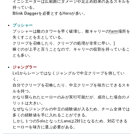
イニシエーターは広範囲にダメージや足止め効果のあるスキルを
持っている。
Blink Dagger
を必要とするHeroが多い。
プッシャー
プッシャーは敵のタワーを早く破壊し、敵キャリーの
farm
場所を
失くすことを主としている。
クリープを召喚したり、クリープの処理が非常に早い。]
稼ぐのが上手と言うことなので、キャリーの役割を持っているこ
とも多い。
ジャングラー
Lv1からレーンではなくジャングルで中立クリープを倒してい
く。
自分でクリープを召喚したり、中立クリープを味方にできるスキ
ルを持つ。
かなり限られたヒーローのみが実行可能だが、成功した場合のメ
リットは大きい。
なぜならジャングルの中立の経験値が入るため、チーム全体では
多くの経験値を手に入れることができる。
しかし１つのSoloとなったLaneは2対1となるため、対応できる
ヒーローを味方に選ぶ必要がある。