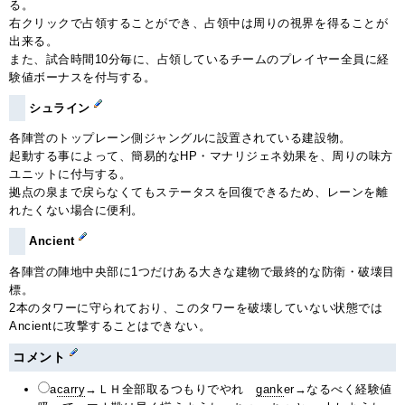
る。
右クリックで占領することができ、占領中は周りの視界を得ることが
出来る。
また、試合時間10分毎に、占領しているチームのプレイヤー全員に経
験値ボーナスを付与する。
シュライン
各陣営のトップレーン側ジャングルに設置されている建設物。
起動する事によって、簡易的なHP・マナリジェネ効果を、周りの味方
ユニットに付与する。
拠点の泉まで戻らなくてもステータスを回復できるため、レーンを離
れたくない場合に便利。
Ancient
各陣営の陣地中央部に1つだけある大きな建物で最終的な防衛・破壊目
標。
2本のタワーに守られており、このタワーを破壊していない状態では
Ancientに攻撃することはできない。
コメント
a
carry
→ＬＨ全部取るつもりでやれ
gank
er→なるべく経験値