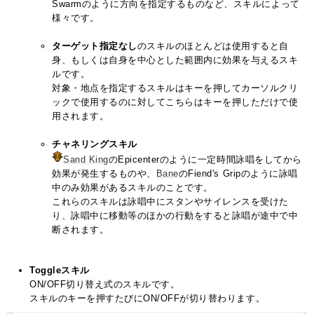
Swarmのように方向を指定するものなど、スキルによって
様々です。
ターゲット指定なし
のスキルのほとんどは使用すると自
身、もしくは自身を中心とした範囲内に効果を与えるスキ
ルです。
対象・地点を指定するスキルはキーを押してカーソルクリ
ックで使用するのに対してこちらはキーを押しただけで使
用されます。
チャネリングスキル
Sand King
のEpicenterのように一定時間詠唱をしてから
効果が発生するものや、
Bane
のFiend's Gripのように詠唱
中のみ効果があるスキルのことです。
これらのスキルは詠唱中にスタンやサイレンスを受けた
り、詠唱中に移動等のほかの行動をすると詠唱が途中で中
断されます。
Toggleスキル
ON/OFF切り替え式のスキルです。
スキルのキーを押すたびにON/OFFが切り替わります。