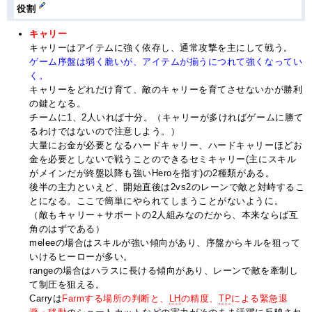
役割
キャリー
キャリーはアイテムに強く依存し、通常攻撃を主にして戦う。
ゲーム序盤は弱く脆いが、アイテムが揃うにつれて強くなってい
く。
キャリーをどれだけ育て、敵のキャリーを育てさせないかが勝利
の鍵となる。
チームに1、2人いれば十分。（キャリーが多ければゲームに勝て
るわけではないので注意しよう。）
大量にお金が必要となるハードキャリー、ハードキャリーほどお
金を必要としないで戦うことのできるセミキャリー(主にスキル
がメインだが終盤以降も強いHeroを指す)の2種類がある。
後半の主力といえど、開始直後は2vs2のレーンで敵と対峙するこ
とになる。ここで簡単にやられてしまうことがないように。
（敵もキャリー＋サポートの2人組みなのだから、本来ならば互
角のはずである）
meleeの場合はスキルが強い傾向があり、序盤からキルを狙って
いけるヒーローが多い。
rangeの場合はハラスに長ける傾向があり、レーンで敵を牽制し
て制圧を狙える。
Carryは
Farmする場所の判断と、
LH
の精度、
TP
による緊急退