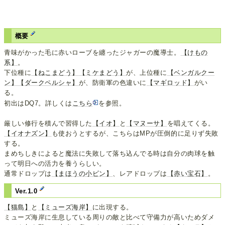
概要
青味がかった毛に赤いローブを纏ったジャガーの魔導士。
【けもの
系】
。
下位種に
【ねこまどう】
【ミケまどう】
が、上位種に
【ベンガルクー
ン】
【ダークペルシャ】
が、防衛軍の色違いに
【マギロッド】
がい
る。
初出はDQ7。詳しくは
こちら
を参照。
厳しい修行を積んで習得した
【イオ】
と
【マヌーサ】
を唱えてくる。
【イオナズン】
も使おうとするが、こちらはMPが圧倒的に足りず失敗
する。
まめちしきによると魔法に失敗して落ち込んでる時は自分の肉球を触
って明日への活力を養うらしい。
通常ドロップは
【まほうの小ビン】
、レアドロップは
【赤い宝石】
。
Ver.1.0
【猫島】
と
【ミューズ海岸】
に出現する。
ミューズ海岸に生息している周りの敵と比べて守備力が高いためダメ