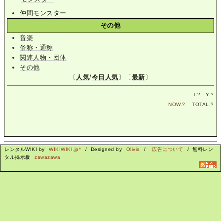
仲間モンスター
その他
音楽
俗称・通称
関連人物・団体
その他
〔
人気
/
今日人気
〕〔
最新
〕
T.
?
Y.
?
NOW.
?
TOTAL.
?
レンタルWIKI by
WIKIWIKI.jp*
/ Designed by
Olivia
/
広告について
/ 無料レン
タル掲示板
zawazawa