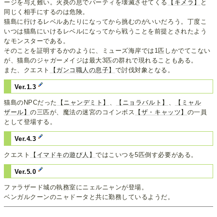
ージを与え難い。火炎の息でパーティを壊滅させてくる
【キメラ】
と
同じく相手にするのは危険。
猫島に行けるレベルあたりになってから挑むのがいいだろう。丁度こ
いつは猫島にいけるレベルになってから戦うことを前提とされたよう
なモンスターである。
そのことを証明するかのように、ミューズ海岸では1匹しかでてこない
が、猫島のジャガーメイジは最大3匹の群れで現れることもある。
また、クエスト
【ガンコ職人の息子】
で討伐対象となる。
Ver.1.3
猫島のNPCだった
【ニャンデミト】
、
【ニョラバルト】
、
【ミャル
ザール】
の三匹が、魔法の迷宮のコインボス
【ザ・キャッツ】
の一員
として登場する。
Ver.4.3
クエスト
【イマドキの遊び人】
ではこいつを5匹倒す必要がある。
Ver.5.0
ファラザード城の執務室にニェルニャンが登場。
ベンガルクーンのニャドータと共に勤務しているようだ。