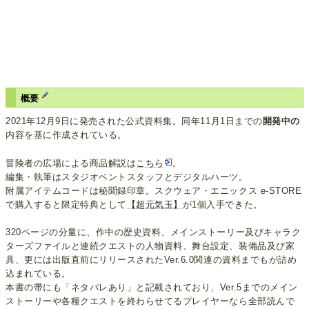
概要
2021年12月9日に発売された公式資料集。同年11月1日までの
開発中の
内容を基に作成されている。
冒険者の広場による商品解説は
こちら
。
編集・執筆はスタジオベントスタッフとデジタルハーツ。
附属アイテムコードは秘聞録印章。スクウェア・エニックス e-STORE
で購入すると限定特典として
【超元気玉】
が1個入手できた。
320ページの分量に、作中の歴史資料、メインストーリー及びキャラク
ターズファイルと連続クエストの人物資料、舞台設定、装備品及び家
具、更には出版直前にリリースされたVer.6.0関連の資料までもが詰め
込まれている。
本書の帯にも「ネタバレあり」と記載されており、Ver.5までのメイン
ストーリーや各種クエストを終わらせてるプレイヤーなら全部読んで