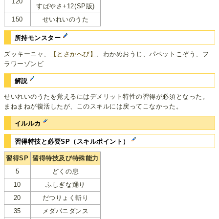
120
すばやさ+12(SP版)
150
せいれいのうた
所持モンスター
ズッキーニャ、
【とさかへび】
、わかめおうじ、パペットこぞう、フ
ラワーゾンビ
解説
せいれいのうたを覚えるにはデメリット特性の習得が必須となった。
まねまねが復活したが、このスキルには戻ってこなかった。
イルルカ
習得特技と必要SP（スキルポイント）
習得SP
習得特技及び特殊能力
5
どくの息
10
ふしぎな踊り
20
だつりょく斬り
35
メダパニダンス