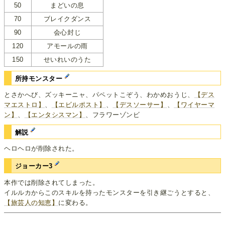
50
まどいの息
70
ブレイクダンス
90
会心封じ
120
アモールの雨
150
せいれいのうた
所持モンスター
とさかへび、ズッキーニャ、パペットこぞう、わかめおうじ、
【デス
マエストロ】
、
【エビルポスト】
、
【デスソーサー】
、
【ワイヤーマ
ン】
、
【エンタシスマン】
、フラワーゾンビ
解説
ヘロヘロが削除された。
ジョーカー3
本作では削除されてしまった。
イルルカからこのスキルを持ったモンスターを引き継ごうとすると、
【旅芸人の知恵】
に変わる。