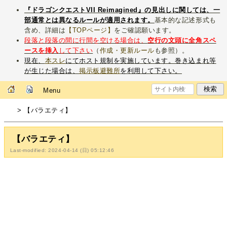
『ドラゴンクエストVII Reimagined』の見出しに関しては、一
部通常とは異なるルールが適用されます。
基本的な記述形式も
含め、詳細は
【TOPページ】
をご確認願います。
段落と段落の間に行間を空ける場合は、
空行の文頭に全角スペ
ースを挿入
して下さい
（
作成・更新ルール
も参照）。
現在、
本スレ
にてホスト規制を実施しています。巻き込まれ等
が生じた場合は、
掲示板避難所
を利用して下さい。
Menu
> 【バラエティ】
【バラエティ】
Last-modified: 2024-04-14 (日) 05:12:46