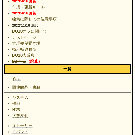
2023/4/16 更新
作成・更新ルール
2023/4/16 更新
編集に際しての注意事項
2022/11/16 追記
DQ10オフに関して
テストページ
管理要望置き場
掲示板避難所
DQ10大辞典
DiffAna
（廃止）
一覧
作品
関連商品・書籍
システム
作戦
性格
状態変化
ストーリー
イベント