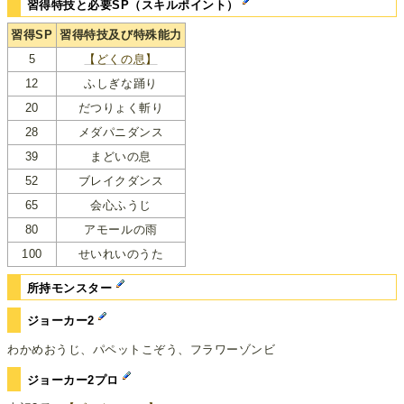
習得特技と必要SP（スキルポイント）
習得SP
習得特技及び特殊能力
5
【どくの息】
12
ふしぎな踊り
20
だつりょく斬り
28
メダパニダンス
39
まどいの息
52
ブレイクダンス
65
会心ふうじ
80
アモールの雨
100
せいれいのうた
所持モンスター
ジョーカー2
わかめおうじ、パペットこぞう、フラワーゾンビ
ジョーカー2プロ