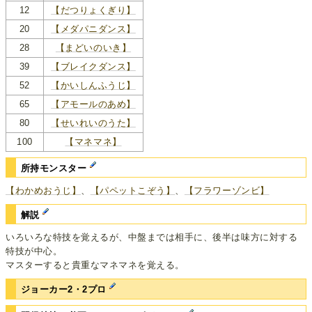
12
【だつりょくぎり】
20
【メダパニダンス】
28
【まどいのいき】
39
【ブレイクダンス】
52
【かいしんふうじ】
65
【アモールのあめ】
80
【せいれいのうた】
100
【マネマネ】
所持モンスター
【わかめおうじ】
、
【パペットこぞう】
、
【フラワーゾンビ】
解説
いろいろな特技を覚えるが、中盤までは相手に、後半は味方に対する
特技が中心。
マスターすると貴重なマネマネを覚える。
ジョーカー2・2プロ