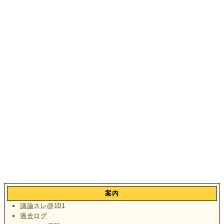
案内
議論スレ@101
過去ログ