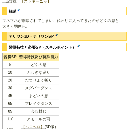
上記3種、
【ズッキーニャ】
解説
マネマネが削除されてしまい、代わりに入ってきたのがどくの息と、
大きく弱体化。
テリワン3D・テリワンSP
習得特技と必要SP（スキルポイント）
習得SP
習得特技及び特殊能力
5
どくの息
10
ふしぎな踊り
20
だつりょく斬り
30
メダパニダンス
45
まどいの息
65
ブレイクダンス
85
会心封じ
110
アモールの雨
【ヘロヘロ】
(3D版)