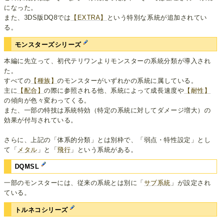
になった。
また、3DS版DQ8では
【EXTRA】
という特別な系統が追加されてい
る。
モンスターズシリーズ
本編に先立って、初代テリワンよりモンスターの系統分類が導入され
た。
すべての
【種族】
のモンスターがいずれかの系統に属している。
主に
【配合】
の際に参照される他、系統によって成長速度や
【耐性】
の傾向が色々変わってくる。
また、一部の特技は系統特効（特定の系統に対してダメージ増大）の
効果が付与されている。
さらに、上記の「体系的分類」とは別枠で、「弱点・特性設定」とし
て「
メタル
」と「
飛行
」という系統がある。
DQMSL
一部のモンスターには、従来の系統とは別に「
サブ系統
」が設定され
ている。
トルネコシリーズ