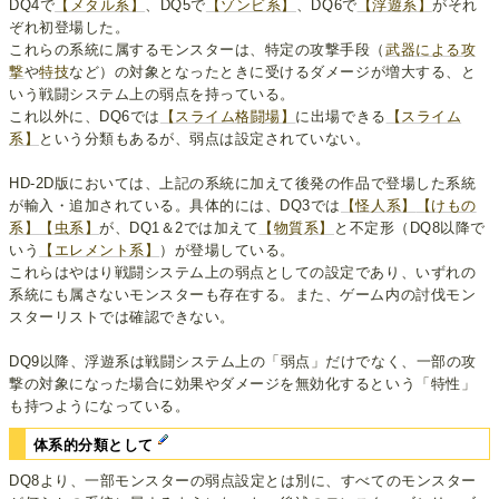
DQ4で
【メタル系】
、DQ5で
【ゾンビ系】
、DQ6で
【浮遊系】
がそれ
ぞれ初登場した。
これらの系統に属するモンスターは、特定の攻撃手段（
武器による攻
撃
や
特技
など）の対象となったときに受けるダメージが増大する、と
いう戦闘システム上の弱点を持っている。
これ以外に、DQ6では
【スライム格闘場】
に出場できる
【スライム
系】
という分類もあるが、弱点は設定されていない。
HD-2D版においては、上記の系統に加えて後発の作品で登場した系統
が輸入・追加されている。具体的には、DQ3では
【怪人系】
【けもの
系】
【虫系】
が、DQ1＆2では加えて
【物質系】
と不定形（DQ8以降で
いう
【エレメント系】
）が登場している。
これらはやはり戦闘システム上の弱点としての設定であり、いずれの
系統にも属さないモンスターも存在する。また、ゲーム内の討伐モン
スターリストでは確認できない。
DQ9以降、浮遊系は戦闘システム上の「弱点」だけでなく、一部の攻
撃の対象になった場合に効果やダメージを無効化するという「特性」
も持つようになっている。
体系的分類として
DQ8より、一部モンスターの弱点設定とは別に、すべてのモンスター