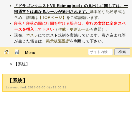
『ドラゴンクエストVII Reimagined』の見出しに関しては、一
部通常とは異なるルールが適用されます。
基本的な記述形式も
含め、詳細は
【TOPページ】
をご確認願います。
段落と段落の間に行間を空ける場合は、
空行の文頭に全角スペ
ースを挿入
して下さい
（
作成・更新ルール
も参照）。
現在、
本スレ
にてホスト規制を実施しています。巻き込まれ等
が生じた場合は、
掲示板避難所
を利用して下さい。
Menu
> 【系統】
【系統】
Last-modified: 2026-03-05 (木) 18:50:31