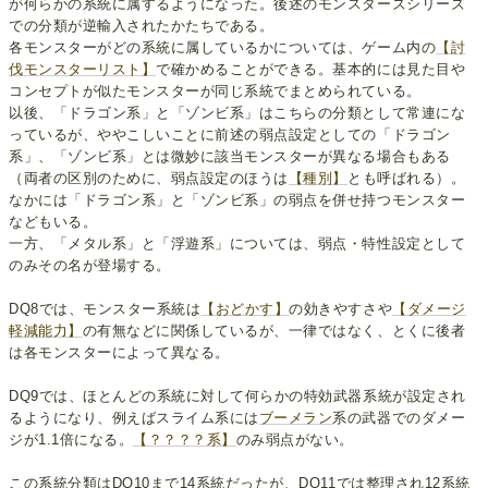
が何らかの系統に属するようになった。後述のモンスターズシリーズ
での分類が逆輸入されたかたちである。
各モンスターがどの系統に属しているかについては、ゲーム内の
【討
伐モンスターリスト】
で確かめることができる。基本的には見た目や
コンセプトが似たモンスターが同じ系統でまとめられている。
以後、「ドラゴン系」と「ゾンビ系」はこちらの分類として常連にな
っているが、ややこしいことに前述の弱点設定としての「ドラゴン
系」、「ゾンビ系」とは微妙に該当モンスターが異なる場合もある
（両者の区別のために、弱点設定のほうは
【種別】
とも呼ばれる）。
なかには「ドラゴン系」と「ゾンビ系」の弱点を併せ持つモンスター
などもいる。
一方、「メタル系」と「浮遊系」については、弱点・特性設定として
のみその名が登場する。
DQ8では、モンスター系統は
【おどかす】
の効きやすさや
【ダメージ
軽減能力】
の有無などに関係しているが、一律ではなく、とくに後者
は各モンスターによって異なる。
DQ9では、ほとんどの系統に対して何らかの特効武器系統が設定され
るようになり、例えばスライム系には
ブーメラン
系の武器でのダメー
ジが1.1倍になる。
【？？？？系】
のみ弱点がない。
この系統分類はDQ10まで14系統だったが、DQ11では整理され12系統