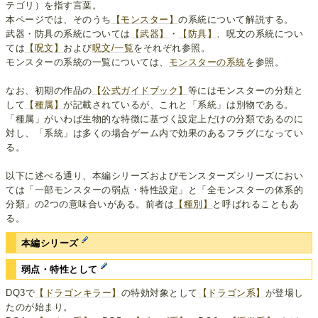
テゴリ）を指す言葉。
本ページでは、そのうち
【モンスター】
の系統について解説する。
武器・防具の系統については
【武器】
・
【防具】
、呪文の系統につい
ては
【呪文】
および
呪文/一覧
をそれぞれ参照。
モンスターの系統の一覧については、
モンスターの系統
を参照。
なお、初期の作品の
【公式ガイドブック】
等にはモンスターの分類と
して
【種属】
が記載されているが、これと「系統」は別物である。
「種属」がいわば生物的な特徴に基づく設定上だけの分類であるのに
対し、「系統」は多くの場合ゲーム内で効果のあるフラグになってい
る。
以下に述べる通り、本編シリーズおよびモンスターズシリーズにおい
ては「一部モンスターの弱点・特性設定」と「全モンスターの体系的
分類」の2つの意味合いがある。前者は
【種別】
と呼ばれることもあ
る。
本編シリーズ
弱点・特性として
DQ3で
【ドラゴンキラー】
の特効対象として
【ドラゴン系】
が登場し
たのが始まり。