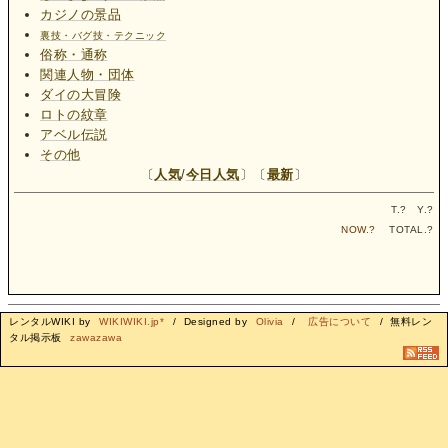
カジノの景品
裏技・バグ技・テクニック
俗称・通称
関連人物・団体
ダイの大冒険
ロトの紋章
アベル伝説
その他
〔
人気
/
今日人気
〕〔
最新
〕
T.
?
Y.
?
NOW.
?
TOTAL.
?
レンタルWIKI by
WIKIWIKI.jp*
/ Designed by
Olivia
/
広告について
/ 無料レン
タル掲示板
zawazawa