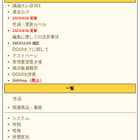
議論スレ@101
過去ログ
2023/4/16 更新
作成・更新ルール
2023/4/16 更新
編集に際しての注意事項
2022/11/16 追記
DQ10オフに関して
テストページ
管理要望置き場
掲示板避難所
DQ10大辞典
DiffAna
（廃止）
一覧
作品
関連商品・書籍
システム
作戦
性格
状態変化