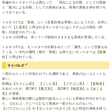
本編やモンスターズとは異なって、「弱点による分類」としての系統
と「能力による分類」としての系統がある。両者の系統を併せ持つモ
ンスターもいる。
トルネコ1では「系統」という言葉自体は登場しないようだが、次作に
おいて
【人形系】
と呼ばれるモンスターにはシステム上の弱点（対
策）が設定されている。
トルネコ2以降は、本シリーズ独自のさまざまな系統が登場している。
トルネコ3では、モンスターの分類をめぐって「属性」という言葉も出
てくる。いずれの属性（能力・系統）も持たないモンスターは
【無属
性】
と呼ばれている。
ライバルズ
一部のユニットに付加されている属性であり、系統のないユニットも
多い。
初期は
【スライム系】
、
【ゾンビ系】
・
【ドラゴン系】
・
【冒険者】
のみだったが、第7弾で
【魔王系】
、真3弾で
【物質系】
と
【あくま
系】
が登場。
新しい系統実装の際には既存の該当ユニットにも系統が付与されてお
り、
【オルゴ・デミーラ】
など系統が一新されたものもいた。
【パワフルバッジ】
や
【モンスターのタマゴ】
など特定の系統を持つ