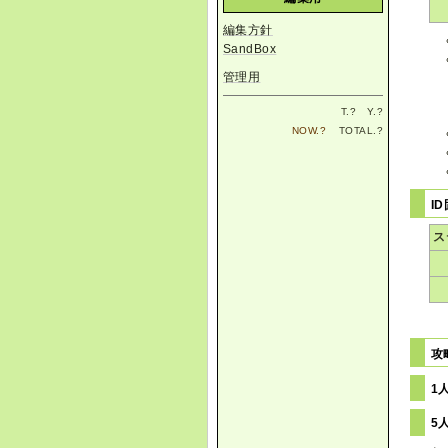
編集方針
SandBox
管理用
T.
?
Y.
?
NOW.
?
TOTAL.
?
I
ス
攻
1
5