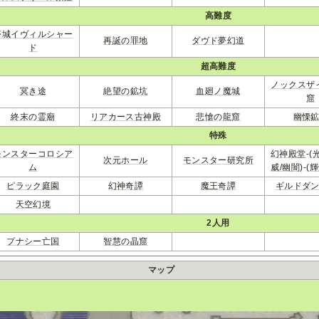
高難度
夢城イヴィルシャー
再誕の罪地
ダヴド夢幻道
ド
超高難度
ノックスザ
冥き途
絶望の鉱坑
血廻ノ魔城
窟
終末の霊廟
リアカース古神殿
悲愴の龍窟
幽慄
特殊
モンスターコロシア
幻神殿堂
-
(
次元ホール
モンスター研究所
ム
威/幽闇)
-
(
ピラック庭園
幻神奇譚
魔王奇譚
ギルドダ
天空幻境
2人用
プナシー亡国
智慧の晶窟
マップ