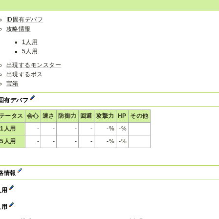
ID固有デバフ
攻略情報
1人用
5人用
出現するモンスター
出現するボス
宝箱
D固有デバフ
テータス
会心
速さ
防御力
回避
攻撃力
HP
その他
1人用
-
-
-
-
-%
-%
5人用
-
-
-
-
-%
-%
略情報
人用
人用