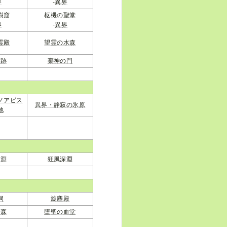
界
-
異界
樹窟
枢機の聖堂
界
-
異界
霊殿
望霊の水森
聖跡
棄神の門
ノアビス
異界・静寂の氷原
地
深淵
狂風深淵
洞
旋塵殿
の森
堕聖の血堂