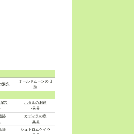
オールドムーンの旧
の洞穴
跡
の深穴
ホタルの洞窟
界
-
異界
遺跡
カディラの森
界
-
異界
墓場
シュトロムケイヴ