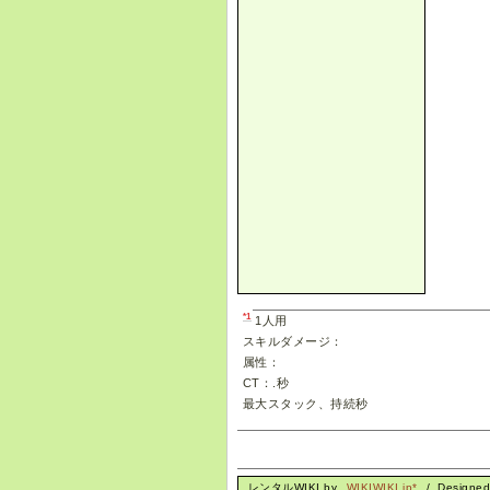
*1
1人用
スキルダメージ：
属性：
CT：.秒
最大スタック、持続秒
レンタルWIKI by
WIKIWIKI.jp*
/ Designe