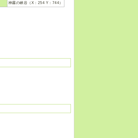
神霧の峡谷（X：254 Y：744）