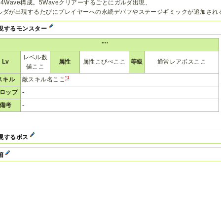
24Wave構成。5Waveクリアーするごとにガルダ出現、
ルダが出現するたびにプレイヤーへの永続デバフやステージギミックが追加され
現するモンスター
''''
レベル数
Lv
属性
属性こぴぺここ
等級
通常レアボスここ
値ここ
*1
スキル
敵スキル名ここ
ロップ
-
備考
-
現するボス
箱