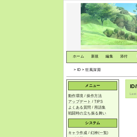
[
ホーム
|
新規
|
編集
|
添付
]
> ID > 狂風深淵
メニュー
I
Last
動作環境
/
操作方法
アップデート
/
TIPS
よくある質問
/
用語集
戦闘時の立ち振る舞い
システム
キャラ作成
/
幻神
(
一覧
)