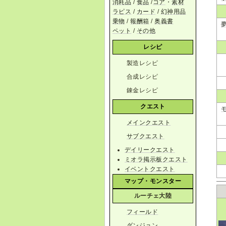
消耗品
/
食品
/
コア
・
素材
ラピス
/
カード
/
幻神用品
乗物
/
報酬箱
/
奥義書
ペット
/
その他
レシピ
製造レシピ
合成レシピ
錬金レシピ
クエスト
メインクエスト
サブクエスト
デイリークエスト
ミオラ掲示板クエスト
イベントクエスト
マップ・モンスター
ルーチェ大陸
フィールド
ダンジョン