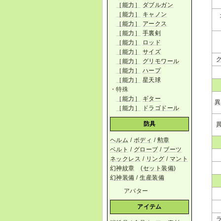
［能力］
ダブルガン
［能力］
キャノン
［能力］
アークス
［能力］
手裏剣
［能力］
ロッド
［能力］
サイズ
［能力］
グリモワール
［能力］
ハープ
［能力］
星天球
・特殊
［能力］
ギター
異
［能力］
ドラゴドール
防具
ヘルム
/
ボディ
/
勲章
ベルト
/
グローブ
/
ブーツ
ネックレス
/
リング
/
マント
幻神紋章
(
セット装備
)
幻神装備
/
生産装備
アバター
アイテム