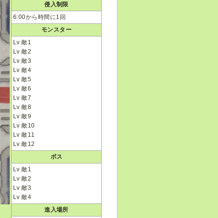
侵入制限
6:00から時間に1回
モンスター
Lv 敵1
Lv 敵2
Lv 敵3
Lv 敵4
Lv 敵5
Lv 敵6
Lv 敵7
Lv 敵8
Lv 敵9
Lv 敵10
Lv 敵11
Lv 敵12
ボス
Lv 敵1
Lv 敵2
Lv 敵3
Lv 敵4
進入場所