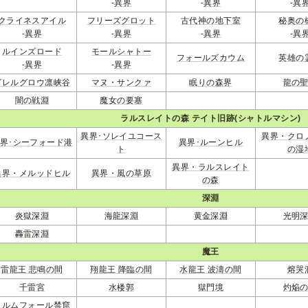
-
異界
-
異界
-
異
クライネスアイル
フリーズグロット
古代神の地下室
秘奥の
-
異界
-
異界
-
異界
-
異
ルインズロード
モールシャトー
フォールズカウム
英雄の
-
異界
-
異界
グレルグロウ凛峡谷
マヌ・サンクァ
眠りの森界
龍の
闇の戦淵
魔女の要塞
ラルスレイトの森 テイト旧跡(シャトルマシン)
異界･ソレイユコース
異界・クロ
界･シーフォード港
異界･ルーンヒル
ト
の湿
異界・ラルスレイト
異界・メルッドヒル
異界・風の草原
の森
深淵
炎獄深淵
海龍深淵
黄金深淵
光明
轟雷深淵
魔王
雷龍王 悲鳴の間
翔龍王 降臨の間
水龍王 波濤の間
熔哭
千雷宮
水楼郭
獄門境
灼焔
ラルムフォール禁窟