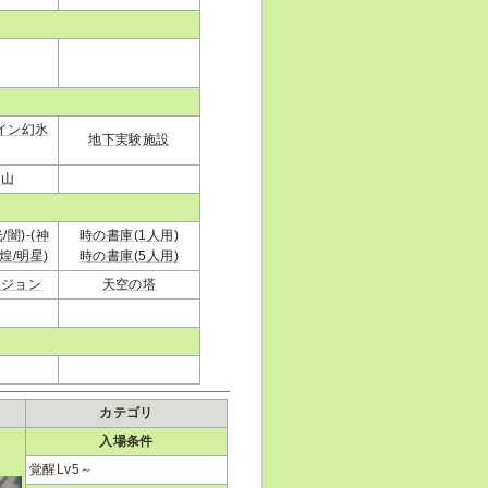
イン幻氷
地下実験施設
鉱山
光/闇)
-
(神
時の書庫(1人用)
輝煌/明星)
時の書庫(5人用)
ンジョン
天空の塔
カテゴリ
入場条件
覚醒Lv5～