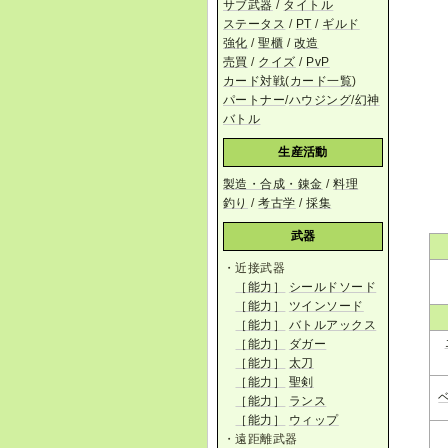
サブ武器
/
タイトル
ステータス
/
PT
/
ギルド
強化
/
聖櫃
/
改造
売買
/
クイズ
/
PvP
カード対戦
(
カード一覧
)
パートナー
/
ハウジング
/
幻神
バトル
生産活動
製造・合成・錬金
/
料理
釣り
/
考古学
/
採集
武器
・近接武器
［能力］
シールドソード
［能力］
ツインソード
［能力］
バトルアックス
［能力］
ダガー
［能力］
太刀
［能力］
聖剣
［能力］
ランス
［能力］
ウィップ
・遠距離武器