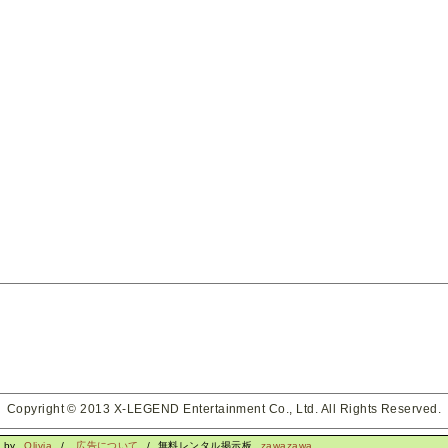
Copyright © 2013 X-LEGEND Entertainment Co., Ltd. All Rights Reserved.
d by
Olivia
/
広告について
/ 無料レンタル掲示板
zawazawa