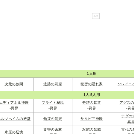
1人用
次元の狭間
遺跡の洞窟
秘密の隠れ家
ソレイユ
1人,5人用
エディアネル神殿
ブライト秘境
奇跡の鉱道
アグス
-
異界
-
異界
-
異界
-
異
テダの
ベルツヘイムの殿堂
慟哭の洞穴
サルビア神殿
-
異
黄昏の密林
双蛇の禁域
古代の
氷原の辺境