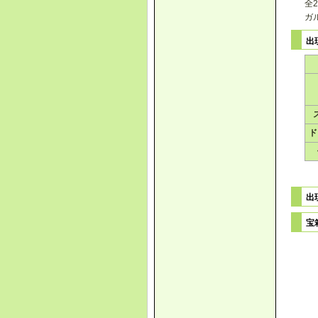
全
ガ
出
ド
出
宝