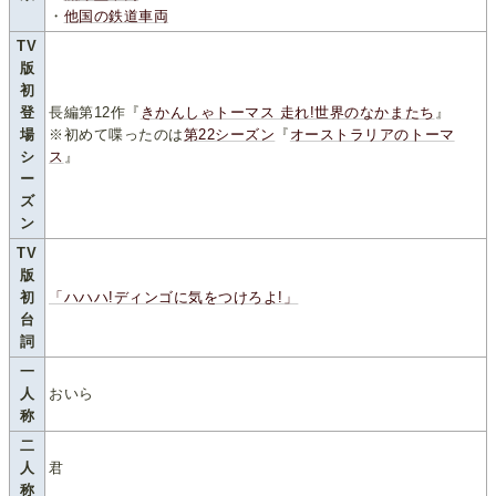
・
他国の鉄道車両
TV
版
初
登
長編第12作『
きかんしゃトーマス 走れ!世界のなかまたち
』
場
※初めて喋ったのは
第22シーズン
『
オーストラリアのトーマ
シ
ス
』
ー
ズ
ン
TV
版
初
「ハハハ!ディンゴに気をつけろよ!」
台
詞
一
人
おいら
称
二
人
君
称