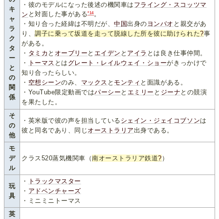
・彼のモデルになった後述の機関車は
フライング・スコッツマ
キ
*14
ン
と対面した事がある
。
ャ
・知り合った経緯は不明だが、
中国
出身の
ヨンバオ
と親交があ
ラ
り、
調子に乗って坂道を走って脱線した所を彼に助けられた
?
事
ク
がある。
タ
・
タミカ
と
オーブリー
と
エイデン
と
アイラ
とは良き仕事仲間。
ー
・
トーマス
とは
グレート・レイルウェイ・ショー
がきっかけで
と
知り合ったらしい。
の
・
空想シーン
のみ、
マックス
と
モンティ
と面識がある。
関
・YouTube限定動画では
パーシー
と
エミリー
と
ジーナ
との競演
係
を果たした。
そ
・英米版で彼の声を担当している
シェイン・ジェイコブソン
は
の
彼と同名であり、同じ
オーストラリア
出身である。
他
モ
デ
クラス520蒸気機関車（
南オーストラリア鉄道
?
）
ル
・
トラックマスター
玩
・
アドベンチャーズ
具
・ミニミニトーマス
英