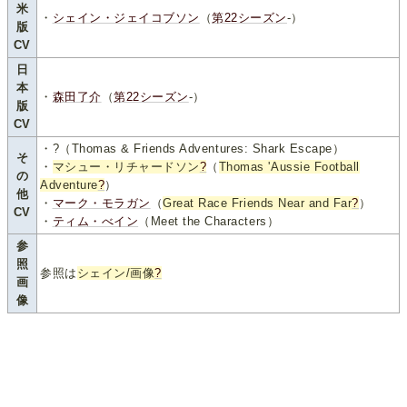
米
・
シェイン・ジェイコブソン
（
第22シーズン
-）
版
CV
日
本
・
森田了介
（
第22シーズン
-）
版
CV
・?（Thomas & Friends Adventures: Shark Escape）
そ
・
マシュー・リチャードソン
?
（
Thomas 'Aussie Football
の
Adventure
?
）
他
・
マーク・モラガン
（
Great Race Friends Near and Far
?
）
CV
・
ティム・べイン
（Meet the Characters）
参
照
参照は
シェイン/画像
?
画
像