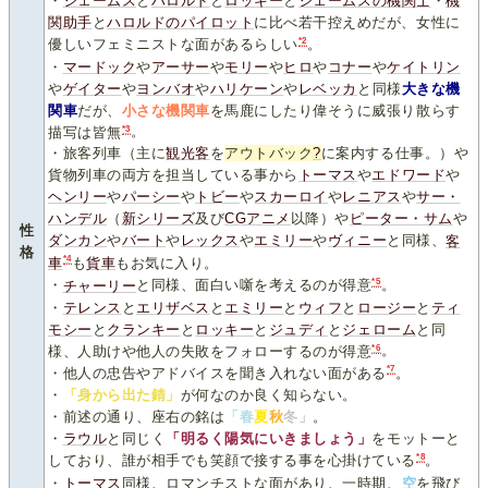
・
ジェームス
と
ハロルド
と
ロッキー
と
ジェームスの機関士
・
機
関助手
と
ハロルドのパイロット
に比べ若干控えめだが、女性に
*2
優しいフェミニストな面があるらしい
。
・
マードック
や
アーサー
や
モリー
や
ヒロ
や
コナー
や
ケイトリン
や
ゲイター
や
ヨンバオ
や
ハリケーン
や
レベッカ
と同様
大きな機
関車
だが、
小さな機関車
を馬鹿にしたり偉そうに威張り散らす
*3
描写は皆無
。
・旅客列車（主に
観光客
を
アウトバック
?
に案内する仕事。）や
貨物列車の両方を担当している事から
トーマス
や
エドワード
や
ヘンリー
や
パーシー
や
トビー
や
スカーロイ
や
レニアス
や
サー・
ハンデル
（
新シリーズ
及び
CGアニメ
以降）や
ピーター・サム
や
性
ダンカン
や
バート
や
レックス
や
エミリー
や
ヴィニー
と同様、
客
格
*4
車
も
貨車
もお気に入り。
*5
・
チャーリー
と同様、面白い噺を考えるのが得意
。
・
テレンス
と
エリザベス
と
エミリー
と
ウィフ
と
ロージー
と
ティ
モシー
と
クランキー
と
ロッキー
と
ジュディ
と
ジェローム
と同
*6
様、人助けや他人の失敗をフォローするのが得意
。
*7
・他人の忠告やアドバイスを聞き入れない面がある
。
・
「身から出た錆」
が何なのか良く知らない。
・前述の通り、座右の銘は
「春
夏
秋
冬」
。
・
ラウル
と同じく
「明るく陽気にいきましょう」
をモットーと
*8
しており、誰が相手でも笑顔で接する事を心掛けている
。
・
トーマス
同様、ロマンチストな面があり、一時期、
空
を飛び