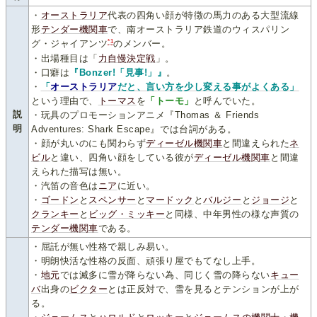
・
オーストラリア
代表の四角い顔が特徴の馬力のある大型流線
形
テンダー機関車
で、南オーストラリア鉄道のウィスパリン
*1
グ・ジャイアンツ
のメンバー。
・出場種目は「
力自慢決定戦
」。
・口癖は
『Bonzer!「見事!」』
。
・
「
オーストラリア
だと、言い方を少し変える事がよくある」
という理由で、
トーマス
を
「トーモ」
と呼んでいた。
説
・玩具のプロモーションアニメ『Thomas ＆ Friends
明
Adventures: Shark Escape』では台詞がある。
・顔が丸いのにも関わらず
ディーゼル機関車
と間違えられた
ネ
ビル
と違い、四角い顔をしている彼が
ディーゼル機関車
と間違
えられた描写は無い。
・汽笛の音色は
ニア
に近い。
・
ゴードン
と
スペンサー
と
マードック
と
バルジー
と
ジョージ
と
クランキー
と
ビッグ・ミッキー
と同様、中年男性の様な声質の
テンダー機関車
である。
・屈託が無い性格で親しみ易い。
・明朗快活な性格の反面、頑張り屋でもてなし上手。
・
地元
では滅多に雪が降らない為、同じく雪の降らない
キュー
バ
出身の
ビクター
とは正反対で、雪を見るとテンションが上が
る。