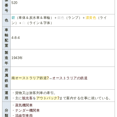
体
520
番
号
碧
（車体＆炭水車＆車輪）＋
銀色
（ランプ）＋
濃黄色
（ライ
色
ン）＋
白
（ライン＆字体）
車
軸
4-8-4
配
置
製
造
1943年
年
所
属
南オーストラリア鉄道
?
→
オーストラリアの鉄道
鉄
道
運
・貨物又は旅客列車の牽引。
用
・主に
観光客
を
アウトバック
?
まで案内する仕事に就いている。
・
蒸気機関車
分
・
テンダー機関車
類
・
流線型車両