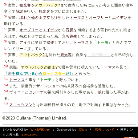
*5
実際、
観光客
を
アウトバック
?
まで案内した時に自らが考えた面白い噺を
交えて
解説
を行い、
観光客
を大いに楽しませた。
*6
実際、
壊れた橋の上で立ち往生
した
トーマス
と
オーブリー
と
エイデン
を
助けている。
*7
実際、
オーブリー
と
エイデン
から
石炭
を補給するよう言われたのに聞き
入れず、補給もせずに走った為、
立ち往生
してしまった。
*8
実際、
アイラ
に笑顔で
挨拶
しており、
トーマス
を
「トーモ」
と呼んでフ
レンドリーに接している。
*9
実際、
アウトバック
?
を訪れた
観光客
に自身を
「飛行機だ」
と自己紹介し
ていた。
*10
実際、
アウトバックの鉱山
?
で岩を貨車に積んでいた
トーマス
を見て、
「
岩
を積んでいるから
ロックスター
だ!」
と言った。
*11
トーマス
の事を
「トーモ」
と呼んでいる。
*12
また、最優秀デザインショーの結果発表の会場前を通過した。
*13
ヴィニー
とは
ジーナ
の策で綱引きをした事があり、
彼
に勝った事があ
る。
*14
スコッツマン
とは出場種目が違うので、劇中で対面する事はなかった。
©2020 Gullane (Thomas) Limited.
レンタルWIKI by
WIKIWIKI.jp*
/ Designed by
Olivia
/
広告について
/ 無料レン
タル掲示板
zawazawa