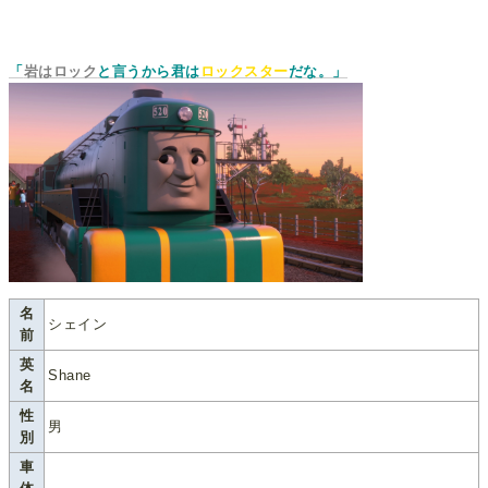
「
岩はロック
と言うから君は
ロックスター
だな。」
名
シェイン
前
英
Shane
名
性
男
別
車