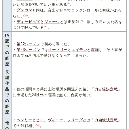
*9
たい願望を抱いていた事がある
。
・
ダンカン
と同様、音楽が好きでロックンロールに興味がある
*10
らしい
。
・
ディーゼル10
と
ジョージ
とは正反対で、親しみ易いあだ名を
*11
つけて呼んでいる
。
TV
版
・
第22シーズン
で初めて喋った。
で
・
第23シーズン
では
オーブリー
と
エイデン
と
喧嘩
し、その事が
の
原因で石炭切れで動けなくなってしまった。
経
歴
長
編
作
品
・他の機関車と共に上陸場所を間違えた後、「
力自慢決定戦
」
*12
で
に出場した
以外の活躍は無く、台詞が無い。
の
経
歴
・
ヘンリー
と
ヒロ
、
ヴィニー
、
フリーダ
とは「
力自慢決定戦
」
他
*13
での対戦相手
。
の