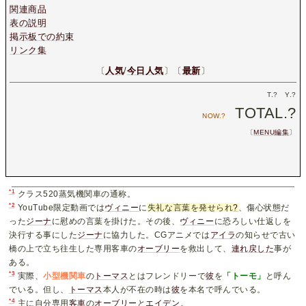
関連商品
表の説明
掲示板での約束
リンク集
〔
人気
/
今日人気
〕〔
最新
〕
T.
?
Y.
?
TOTAL.
?
NOW.
?
〔
MENU編集
〕
*1
クラス520蒸気機関車の通称。
*2
YouTube限定動画では
ヴィニー
に
失礼な言葉を発せられ
?
、傷心状態だ
った
ジーナ
に慰めの言葉を掛けた。その後、
ヴィニー
に恐ろしい仕返しを
決行する事にした
ジーナ
に協力した。CGアニメでは
アイラ
の知らせで古い
橋の上で立ち往生した専用客車の
オーブリー
を救出して、
連れ戻した
事が
ある。
*3
実際、
小型機関車
の
トーマス
とはフレンドリーで
彼
を
「トーモ」
と呼ん
でいる。但し、
トーマス
本人が不在の時は
彼
を本名で呼んでいる。
*4
主に自分専用
客車
の
オーブリー
と
エイデン
。