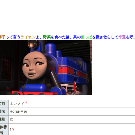
獅子
って言う
ライオン
よ。
野菜
を食べた後、其の
葉っぱ
を撒き散らして
幸運
を呼
*1
名前
ホンメイ
英名
Hong-Mei
性別
女
体番
*2
1
号