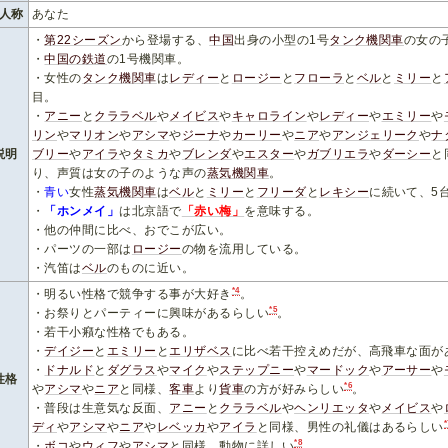
人称
あなた
・
第22シーズン
から登場する、
中国
出身の小型の1号
タンク機関車
の女の
・
中国の鉄道
の1号機関車。
・女性の
タンク機関車
は
レディー
と
ロージー
と
フローラ
と
ベル
と
ミリー
と
目。
・
アニー
と
クララベル
や
メイビス
や
キャロライン
や
レディー
や
エミリー
や
リン
や
マリオン
や
アシマ
や
ジーナ
や
カーリー
や
ニア
や
アンジェリーク
や
ナ
説明
ブリー
や
アイラ
や
タミカ
や
ブレンダ
や
エスター
や
ガブリエラ
や
ダーシー
と
り、声質は女の子のような声の
蒸気機関車
。
・
青い
女性
蒸気機関車
は
ベル
と
ミリー
と
フリーダ
と
レキシー
に続いて、5
・
「ホンメイ」
は北京語で
「赤い梅」
を意味する。
・他の仲間に比べ、おでこが広い。
・パーツの一部は
ロージー
の物を流用している。
・汽笛は
ベル
のものに近い。
*4
・明るい性格で競争する事が大好き
。
*5
・お祭りとパーティーに興味があるらしい
。
・若干小癪な性格でもある。
・
デイジー
と
エミリー
と
エリザベス
に比べ若干控えめだが、高飛車な面が
・
ドナルド
と
ダグラス
や
マイク
や
ステップニー
や
マードック
や
アーサー
や
性格
*6
や
アシマ
や
ニア
と同様、
客車
より
貨車
の方が好みらしい
。
・普段は生意気な反面、
アニー
と
クララベル
や
ヘンリエッタ
や
メイビス
や
*
ディ
や
アシマ
や
ニア
や
レベッカ
や
アイラ
と同様、男性の礼儀はあるらしい
*8
・
ボコ
や
ウィフ
や
アシマ
と同様、動物に詳しい
。