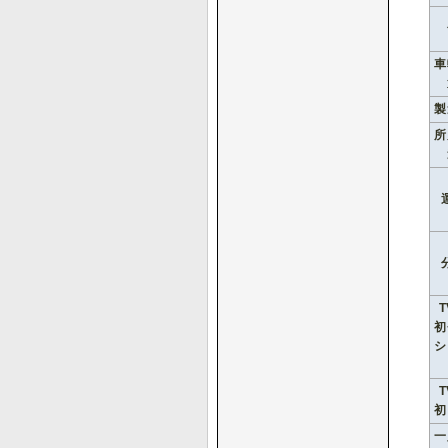
車
製
所
初
シ
初
一