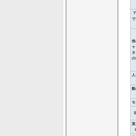
で
他
ャ
タ
の
人
動
モ
英