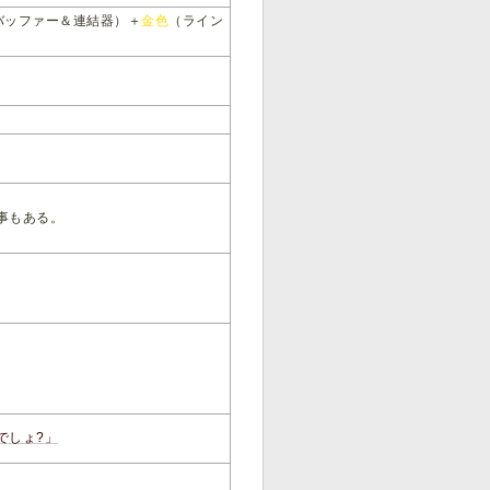
バッファー＆連結器）＋
金色
（ライン
事もある。
でしょ?」