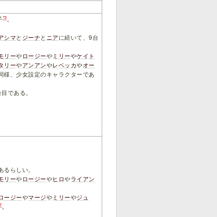
*3
子
。
アシマ
と
ジーナ
と
ニア
に続いて、9台
モリー
や
ロージー
や
ミリー
や
ケイト
タリー
や
アンアン
や
レベッカ
や
オー
同様、少女設定のキャラクターであ
台目である。
あるらしい。
モリー
や
ロージー
や
ヒロ
や
ライアン
ロージー
や
マージ
や
ミリー
や
ジュ
7
。