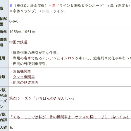
青
（車体&足場＆屋根）＋
赤
（ライン＆車輪＆ランボード）＋
黒
（煙突＆
色
＆字体＆ランプ）＋
銀色
（ライン）
軸配
0-6-0
置
造年
1958年-1961年
属鉄
中国の鉄道
道
・貨物列車の牽引が主な仕事。
運用
・専用の
客車
である
アンアン
と
インロン
を牽引し、旅客列車の仕事を行う
・夜間の郵便列車牽引。
・
蒸気機関車
分類
・
タンク機関車
・
他国の鉄道車両
TV版
登場
第22シーズン
『
いちばんのきかんしゃ
』
ーズ
ン
TV版
「でも、ここでは私が一番の機関車よ。ボディの横に、ほら、描いてある
台詞
人称
私