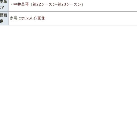
本版
・
中井美琴
（
第22シーズン
-
第23シーズン
）
CV
照画
参照は
ホンメイ/画像
像