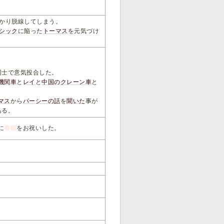
。
かり脱線してしまう。
シック
に陥った
トーマス
を元気づけ
同士で意気投合した。
機関車
と
レイ
と
中国のクレーン車
と
マス
から
パーシー
の
話
を
聞いた
事が
ある。
に
春節
をお祝いした。