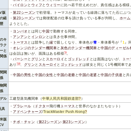
・
バイロン
と
ウィフ
と
ウィリー
に比べ若干控えめだが、責任感はある模様
TV版
・
第22シーズン
で初登場。トーマスが走っている線路に落ちてた石にぶつ
の経
・
第23シーズン
では郵便配達の仕事を請け負っている事が判明し、
ホーム
歴
ようとした。
・
ヨンバオ
とは同じ
中国
で勤務する同僚。
・
アンアン
と
インロン
とは良き仕事仲間。
のキ
・
トーマス
とは競争した
縁
で親しくなり、車体色が
青
・車体番号が『
1
』
ラク
・
オレンジのテンダー機関車
と
灰色のテンダー機関車
と
中国のディーゼル
ーと
*9
は会話は無いが、面識はある模様
。
関係
・
パーシー
と
グリン
と
スカーロイ
と
ゴッドレッド
とは面識はないが、
トー
*10
あり
、
グリン
と
スカーロイ
と
ゴッドレッド
は彼女と同じく1号機関車で
間関
・
中国の男性
と
中国の女性
と
中国の老爺
と
中国の老婆
と
中国の子供達
と共
係
物関
係
デル
工建型蒸気機関車（
中華人民共和国鉄道部
?
）
・
プラレール
（
ドクター
飛行機
トーマス
と世界のなかまたちセット）
玩具
・
アドベンチャーズ
/
TrackMaster Push Along
?
米版
・
チポ・チャン
（
第22シーズン
-
第23シーズン
）
CV