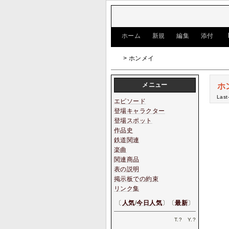
[
ホーム
|
新規
|
編集
|
添付
]
> ホンメイ
メニュー
ホ
Last
エピソード
登場キャラクター
登場スポット
作品史
鉄道関連
楽曲
関連商品
表の説明
掲示板での約束
リンク集
〔
人気
/
今日人気
〕〔
最新
〕
T.
?
Y.
?