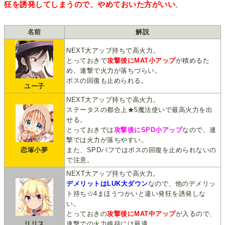
狂を誘発してしまうので、やめておいた方がいい
。
名前
解説
NEXT大アップ持ちで高火力。
とっておきで
攻撃後にMAT小アップ
が積めるた
め、連撃で火力が落ちづらい。
ボスの回復も止められる。
ユー子
NEXT大アップ持ちで高火力。
ステータスの都合上★5魔法使いで最高火力を出
せる。
とっておきでは
攻撃後にSPD小アップ
なので、連
撃では火力が落ちやすい。
恋塚小夢
また、SPDバフではボスの回復を止められないの
で注意。
NEXT大アップ持ちで高火力。
デメリットはLUK大ダウン
なので、他のデメリッ
ト持ち☆4まほうつかいと違い発狂を誘発しな
い。
とっておきの
攻撃後にMAT中アップ
が入るので、
リリス
連撃での火力維持には最適。