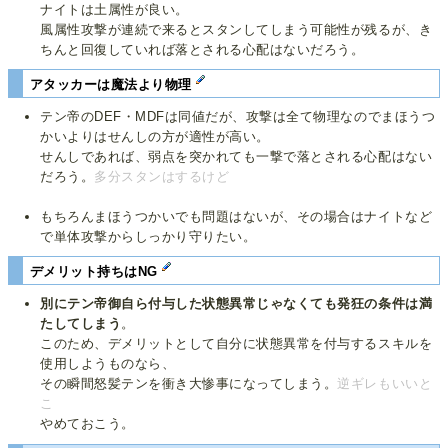
ナイトは土属性が良い。
風属性攻撃が連続で来るとスタンしてしまう可能性が残るが、き
ちんと回復していれば落とされる心配はないだろう。
アタッカーは魔法より物理
テン帝のDEF・MDFは同値だが、攻撃は全て物理なのでまほうつ
かいよりはせんしの方が適性が高い。
せんしであれば、弱点を突かれても一撃で落とされる心配はない
だろう。
多分スタンはするけど
もちろんまほうつかいでも問題はないが、その場合はナイトなど
で単体攻撃からしっかり守りたい。
デメリット持ちはNG
別にテン帝御自ら付与した状態異常じゃなくても発狂の条件は満
たしてしまう
。
このため、デメリットとして自分に状態異常を付与するスキルを
使用しようものなら、
その瞬間怒髪テンを衝き大惨事になってしまう。
逆ギレもいいと
こ
やめておこう。