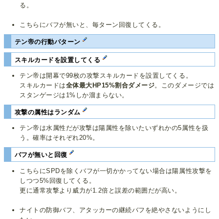
る。
こちらにバフが無いと、毎ターン回復してくる。
テン帝の行動パターン
スキルカードを設置してくる
テン帝は開幕で99枚の攻撃スキルカードを設置してくる。
スキルカードは
全体最大HP15%割合ダメージ
。このダメージでは
スタンゲージは1%しか溜まらない。
攻撃の属性はランダム
テン帝は水属性だが攻撃は陽属性を除いたいずれかの5属性を扱
う。確率はそれぞれ20%。
バフが無いと回復
こちらにSPDを除くバフが一切かかってない場合は陽属性攻撃を
しつつ5%回復してくる。
更に通常攻撃より威力が1.2倍と誤差の範囲だが高い。
ナイトの防御バフ、アタッカーの継続バフを絶やさないようにし