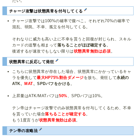
たい。
チャージ攻撃は状態異常を付与してくる
チャージ攻撃では100%の確率で腹ぺこ。それぞれ70%の確率で
混乱、弱気、不幸、孤立を付与してくる。
それなりに威力も高い上に不幸を貰うと回復が封じられ、スキル
カードの追撃も相まって
落ちることがほぼ確定する
。
後述するが速攻でもしない限りは
状態異常無効は必須
。
状態異常に反応して発狂
こちらに状態異常が存在した場合、状態異常にかかっているキャ
ラを優先して
最大HP75%割合ダメージ
を放ち、発狂して
永続の
ATK、
MAT
、SPDバフをかける
。
上昇量はATK/MATバフは
50%
、SPDバフは10%。
テン帝はチャージ攻撃でのみ状態異常を付与してくるため、不幸
を貰っていた場合
落ちることが確定する
。
もう1度言うが
状態異常無効は必須
。
テン帝の攻略法