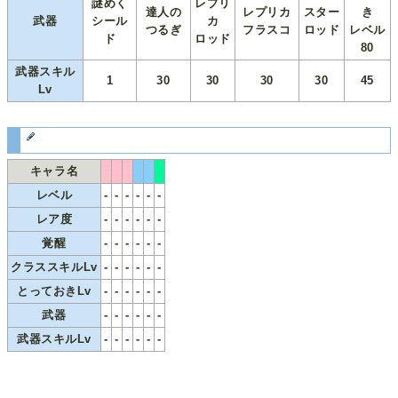
謎めく
レプリ
達人の
レプリカ
スター
き
武器
シール
カ
つるぎ
フラスコ
ロッド
レベル
ド
ロッド
80
武器スキル
1
30
30
30
30
45
Lv
キャラ名
レベル
-
-
-
-
-
-
レア度
-
-
-
-
-
-
覚醒
-
-
-
-
-
-
クラススキルLv
-
-
-
-
-
-
とっておきLv
-
-
-
-
-
-
武器
-
-
-
-
-
-
武器スキルLv
-
-
-
-
-
-