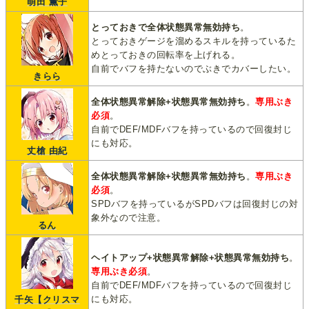
萌田 薫子
とっておきで全体状態異常無効持ち
。
とっておきゲージを溜めるスキルを持っているた
めとっておきの回転率を上げれる。
自前でバフを持たないのでぶきでカバーしたい。
きらら
全体状態異常解除+状態異常無効持ち
。
専用ぶき
必須
。
自前でDEF/MDFバフを持っているので回復封じ
にも対応。
丈槍 由紀
全体状態異常解除+状態異常無効持ち
。
専用ぶき
必須
。
SPDバフを持っているがSPDバフは回復封じの対
象外なので注意。
るん
ヘイトアップ+状態異常解除+状態異常無効持ち
。
専用ぶき必須
。
自前でDEF/MDFバフを持っているので回復封じ
にも対応。
千矢【クリスマ