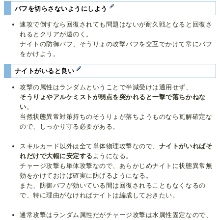
バフを切らさないようにしよう
速攻で倒すなら回復されても問題はないが耐久戦となると回復さ
れるとクリアが遠のく。
ナイトの防御バフ、そうりょの攻撃バフを交互でかけて常にバフ
をかけよう。
ナイトがいると良い
攻撃の属性はランダムということで半減受けは通用せず、
そうりょやアルケミストが弱点を突かれると一撃で落ちかねな
い
。
当然状態異常対策持ちのそうりょが落ちようものなら瓦解確定な
ので、しっかり守る必要がある。
スキルカード以外は全て単体物理攻撃なので、
ナイトがいればそ
れだけで大幅に安定する
ようになる。
チャージ攻撃も単体攻撃なので、あらかじめナイトに状態異常無
効をかけておけば確実に防げるようになる。
また、防御バフが効いている間は回復されることもなくなるの
で、特に理由がなければナイトは編成しておきたい。
通常攻撃はランダム属性だがチャージ攻撃は水属性固定なので、