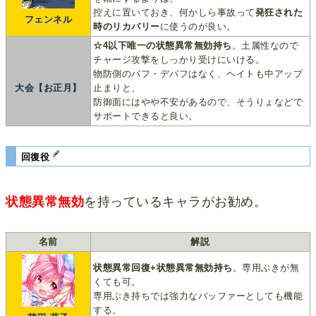
控えに置いておき、何かしら事故って
発狂された
フェンネル
時のリカバリー
に使うのが良い。
☆4以下唯一の状態異常無効持ち
。土属性なので
チャージ攻撃をしっかり受けにいける。
物防側のバフ・デバフはなく、ヘイトも中アップ
大会【お正月】
止まりと、
防御面にはやや不安があるので、そうりょなどで
サポートできると良い。
回復役
状態異常無効
を持っているキャラがお勧め。
名前
解説
状態異常回復+状態異常無効持ち
。専用ぶきが無
くても可。
専用ぶき持ちでは強力なバッファーとしても機能
する。