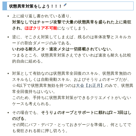
状態異常対策をしよう！！！
上に繰り返し書かれている通り、
対策なしではチャージ攻撃で大量の状態異常を盛られた上に発狂
され、
ほぼクリア不可能
になってしまう。
逆に、そこさえ対策してしまえば、残るのは単体攻撃とスキルカ
ードの割合ダメージのみである。
いわゆる耐久メタ・速攻メタは一切搭載されていない
。
つまるところ、状態異常対策さえできていれば速攻も耐久も比較
的自由に組める。
対策として有効なのは状態異常全回復のスキル、状態異常無効の
スキルもしくは自動発動スキル、およびそうりょのオーブだが、
☆4以下で状態異常無効を持つのは
大会【お正月】
のみで、状態異
常全回復持ちはいない。
このため、手持ちに状態異常対策ができるクリエメイトがいない
ケースも考えられる。
その場合でも、
そうりょのオーブとサポートに頼れば2～3回はし
のげる
。
その間にバフ・デバフ・とっておきゲージを準備し、何としてで
も発狂される前に押し切ろう。