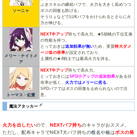
ぶきスキルの継続バフで、火力を大きく高めつつ
ソーニャ
ボスの回復も防げる。
そうりょなどでLUKバフをかけられるとさらに火
力が伸びる。
NEXT中アップ
持ちで高火力。★5胡桃の下位互換
の性能を持つ。
とっておきは
追加効果が無い
ため、実質
特大ダメ
ージ並の倍率
が設定されており、
メリー・ナイトメ
土属性の★4戦士では最高火力を誇る。
ア
NEXT中アップ
持ちで高火力。
とっておきには
SPD小アップの追加効果
がある分
倍率が低く、
火力ではメリーに劣る
。
SPDバフではボスの回復を止められないので注
意。
トーマス・紅愛
魔法アタッカー
火力を出したい
ので、
NEXTバフ持ち
のキャラがおススメ。
ただし、配布キャラでNEXT大バフ持ちの
椎名
や
椿
は
ボスの発