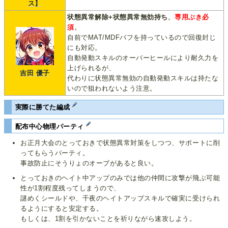
ス】
状態異常解除+状態異常無効持ち
。
専用ぶき必
須
。
自前でMAT/MDFバフを持っているので回復封じ
にも対応。
自動発動スキルのオーバーヒールにより耐久力を
上げられるが、
吉田 優子
代わりに状態異常無効の自動発動スキルは持たな
いので狙われないよう注意。
実際に勝てた編成
配布中心物理パーティ
お正月大会のとっておきで状態異常対策をしつつ、サポートに削
ってもらうパーティ。
事故防止にそうりょのオーブがあると良い。
とっておきのヘイト中アップのみでは他の仲間に攻撃が飛ぶ可能
性が1割程度残ってしまうので、
謎めくシールドや、千夜のヘイトアップスキルで確実に受けられ
るようにすると安定する。
もしくは、1割を引かないことを祈りながら速攻しよう。