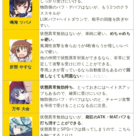
しっかり受けにいける。
物防側のバフ・デバフはないが、もう1つのクラ
ススキルが
LUKバフ+ヘイトダウンで、相手の回復を防ぎや
鳴海 ツバメ
すい。
状態異常無効はないが、単純に硬い。
めちゃめち
ゃ硬い
。
風属性攻撃を食らおうが4桁食らうか怪しいレベ
ルで硬い。
他の仲間で状態異常対策ができるなら、非常に安
定して攻撃を受けに行くことができる。
折部 やすな
専用ぶきが育っているなら自動復活もあるので
回
復しなくても問題ない
かもしれない。
状態異常無効持ち
。とっておきにはヘイト大アッ
プもあるので、確実に受けにいける。
物防側のバフ・デバフはないのと、チャージ攻撃
を等倍で受けることになる点に注意。
万年 大会
状態異常無効はないが、
発狂のATK・MATバフを
打ち消すことができる
。
状態異常とSPDバフは残ってしまうので、こちら
を軸にするよりは、