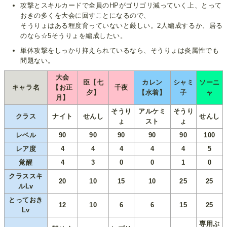
攻撃とスキルカードで全員のHPがゴリゴリ減っていく上、とって
おきの多くを大会に回すことになるので、
そうりょはある程度育っていないと厳しい。2人編成するか、居る
のなら☆5そうりょを編成したい。
単体攻撃をしっかり抑えられているなら、そうりょは炎属性でも
問題ない。
大会
臣【七
カレン
シャミ
ソーニ
キャラ名
【お正
千夜
夕】
【水着】
子
ャ
月】
そうり
アルケミ
そうり
クラス
ナイト
せんし
せんし
ょ
スト
ょ
レベル
90
90
90
90
90
100
レア度
4
4
4
4
4
5
覚醒
4
3
0
0
1
0
クラススキ
20
10
15
10
25
25
ルLv
とっておき
12
10
6
6
15
25
Lv
専用ぶ