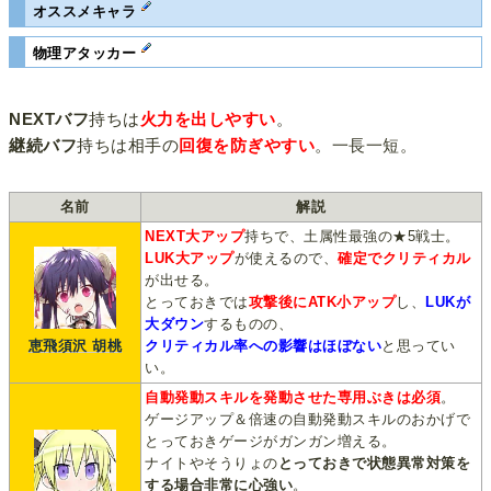
オススメキャラ
物理アタッカー
NEXTバフ
持ちは
火力を出しやすい
。
継続バフ
持ちは相手の
回復を防ぎやすい
。一長一短。
名前
解説
NEXT大アップ
持ちで、土属性最強の★5戦士。
LUK大アップ
が使えるので、
確定でクリティカル
が出せる。
とっておきでは
攻撃後にATK小アップ
し、
LUKが
大ダウン
するものの、
恵飛須沢 胡桃
クリティカル率への影響はほぼない
と思ってい
い。
自動発動スキルを発動させた専用ぶきは必須
。
ゲージアップ＆倍速の自動発動スキルのおかげで
とっておきゲージがガンガン増える。
ナイトやそうりょの
とっておきで状態異常対策を
する場合非常に心強い
。