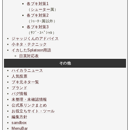
各ブキ対策1
（
シューター
属）
各ブキ対策2
（ｼｭｰﾀｰ属以外）
各ブキ対策3
（ｻﾌﾞ･ｽﾍﾟｼｬﾙ）
ジャッジくんのアドバイス
小ネタ・テクニック
イカしたSplatoon用語
日英対応表
その他
ハイカラニュース
人気投票
ブキ元ネタ一覧
ブランド
バグ情報
未整理・未確認情報
公式系リンクまとめ
お役立ちサイト・ツール
編集方針
sandbox
MenuBar