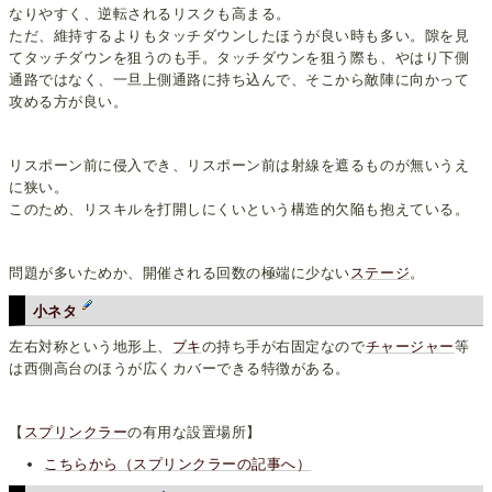
なりやすく、逆転されるリスクも高まる。
ただ、維持するよりもタッチダウンしたほうが良い時も多い。隙を見
てタッチダウンを狙うのも手。タッチダウンを狙う際も、やはり下側
通路ではなく、一旦上側通路に持ち込んで、そこから敵陣に向かって
攻める方が良い。
リスポーン前に侵入でき、リスポーン前は射線を遮るものが無いうえ
に狭い。
このため、リスキルを打開しにくいという構造的欠陥も抱えている。
問題が多いためか、開催される回数の極端に少ない
ステージ
。
小ネタ
左右対称という地形上、
ブキ
の持ち手が右固定なので
チャージャー
等
は西側高台のほうが広くカバーできる特徴がある。
【
スプリンクラー
の有用な設置場所】
こちらから（スプリンクラーの記事へ）