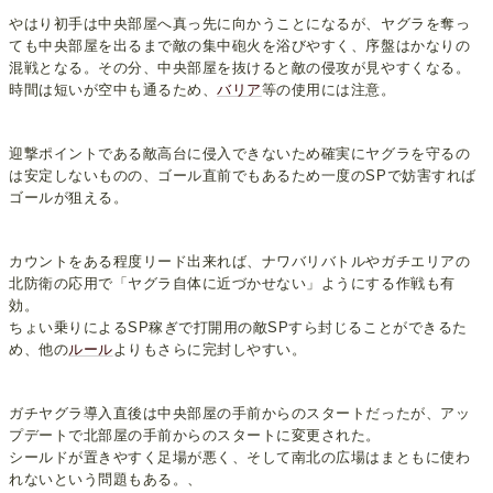
やはり初手は中央部屋へ真っ先に向かうことになるが、ヤグラを奪っ
ても中央部屋を出るまで敵の集中砲火を浴びやすく、序盤はかなりの
混戦となる。その分、中央部屋を抜けると敵の侵攻が見やすくなる。
時間は短いが空中も通るため、
バリア
等の使用には注意。
迎撃ポイントである敵高台に侵入できないため確実にヤグラを守るの
は安定しないものの、ゴール直前でもあるため一度のSPで妨害すれば
ゴールが狙える。
カウントをある程度リード出来れば、ナワバリバトルやガチエリアの
北防衛の応用で「ヤグラ自体に近づかせない」ようにする作戦も有
効。
ちょい乗りによるSP稼ぎで打開用の敵SPすら封じることができるた
め、他の
ルール
よりもさらに完封しやすい。
ガチヤグラ導入直後は中央部屋の手前からのスタートだったが、アッ
プデートで北部屋の手前からのスタートに変更された。
シールドが置きやすく足場が悪く、そして南北の広場はまともに使わ
れないという問題もある。、