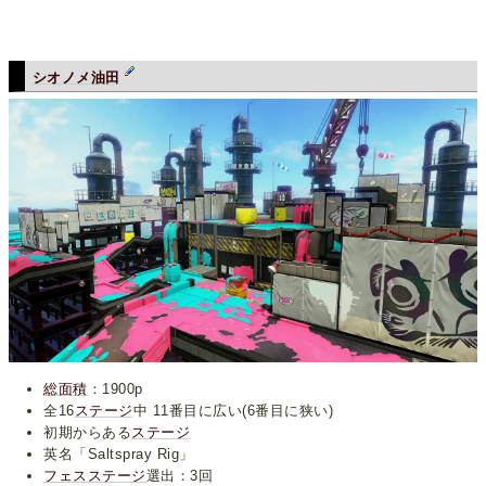
シオノメ油田
総面積
：1900p
全16
ステージ
中 11番目に広い(6番目に狭い)
初期からある
ステージ
英名「Saltspray Rig」
フェス
ステージ
選出：3回