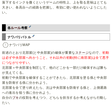
落下するインクを撒くというゲームの特性上、上を取る意味はとても
大きい、各高台への経路を把握し、有効に使い使われないようにした
い。
各
ルール
考察
ナワバリバトル
ナワバリMAP
前述のとおり北部屋(と中央部屋)の確保が重要な
ステージ
なので、
初動
は必ず中央部屋へ向かうこと。それ以外の初動(特に南部屋)は全て悪手
につながりやすい。
北部屋＋中央部屋を制圧して、他のどこかを一部だけ確保すれば勝ち
が見えてくる。
初動で中央部屋を確保することができたら、北部屋を塗る係と中央部
屋を防衛する係に分かれよう。
北部屋を全て塗り終えたら、次は中央部屋を防衛する係と、上側通路
への進出を狙う係に分かれよう。
自分の
ブキ
の役割を考えつつ、どちらを担当するか考えながら行動し
たい。