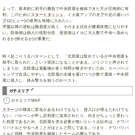
よって、基本的に初手の勝負で中央部屋を確保できた方が圧倒的に有
利。このために
スタートダッシュ
、イカ速アップの
ギア
や足の速い
パ
ブロ
(ヒュー)の使用も候補に入れたい。
序盤以降の逆転は難易度が高く、そのまま試合が膠着状態になりやす
い。防衛側は個人の役割分担、侵攻側はイカに大人数で中央へ攻めら
れるか(倒せるか)が重要だ。
時々起こりうるパターンとして、「北部屋は取れているが中央部屋を
相手に取られた」という状況になることがある。ジリジリと押されて
しまうが、北部屋は遮蔽物が多く時間が稼ぎやすいため、スーパージ
ャンプで合流しやすい。北部屋の全滅を避けつつ少数で通路～中央部
屋に侵入し、挟み撃ちを狙うのがベスト。
ガチエリア
ガチエリアMAP
ステージ
の構造に変化があるわけでもなく、侵入口が増えたわけでも
ない。バルーンが申し訳程度に追加されたり、向きがちょっと変わっ
た程度であるため、北部屋を塗る必要が無いという点以外は、ナワバ
リバトルとやるべきことがほとんど同じである。つまり、ナワバリバ
トルと同様、中央部屋を確保したチームの勝ちである。