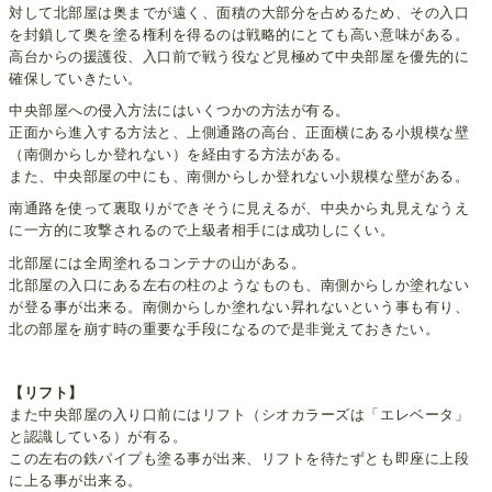
対して北部屋は奥までが遠く、面積の大部分を占めるため、その入口
を封鎖して奥を塗る権利を得るのは戦略的にとても高い意味がある。
高台からの援護役、入口前で戦う役など見極めて中央部屋を優先的に
確保していきたい。
中央部屋への侵入方法にはいくつかの方法が有る。
正面から進入する方法と、上側通路の高台、正面横にある小規模な壁
（南側からしか登れない）を経由する方法がある。
また、中央部屋の中にも、南側からしか登れない小規模な壁がある。
南通路を使って裏取りができそうに見えるが、中央から丸見えなうえ
に一方的に攻撃されるので上級者相手には成功しにくい。
北部屋には全周塗れるコンテナの山がある。
北部屋の入口にある左右の柱のようなものも、南側からしか塗れない
が登る事が出来る。南側からしか塗れない昇れないという事も有り、
北の部屋を崩す時の重要な手段になるので是非覚えておきたい。
【リフト】
また中央部屋の入り口前にはリフト（シオカラーズは「エレベータ」
と認識している）が有る。
この左右の鉄パイプも塗る事が出来、リフトを待たずとも即座に上段
に上る事が出来る。