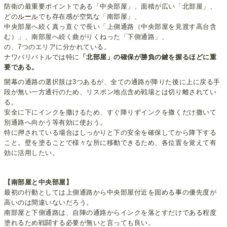
防衛の最重要ポイントである「中央部屋」、面積が広い「北部屋」、
どの
ルール
でも存在感が空気な「南部屋」、
中央部屋へ続く真っ直ぐで長い「上側通路（中央部屋を見渡す高台含
む）」、南部屋へ続く曲がりくねった「下側通路」、
の、7つのエリアに分かれている。
ナワバリバトルでは特に
「北部屋」の確保が勝負の鍵を握るほどに重
要である。
開幕の通路の選択肢は3つあるが、全ての通路が降りた後に上に戻る手
段が無い一方通行のため、リスポン地点含め戦場とは切り離されてい
る。
安全に下にインクを撒けるため、すぐ降りずインクを撒くだけ撒いて
別通路へ向かう等有効に使おう。
特に押されている場合はしっかりと下の安全を確保してから降下する
こと。壁を塗ることで様々な所に移動できるため、各位置を覚えて有
効に活用したい。
【南部屋と中央部屋】
最初の行動としては上側通路から中央部屋付近を固める事の優先度が
高いのは間違いないだろう。
南部屋と下側通路は、自陣の通路からインクを落とすだけである程度
塗れるため戦闘する必要が無いと言っても良い。