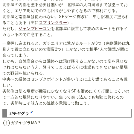
北部屋の内部を塗る必要は無いが、北部屋の入口周辺までは塗ってお
くと、エリア周辺での立ち回りがしやすくなるので有利になる。
北部屋と南部屋は使われない。SPゲージ稼ぎに、申し訳程度に塗られ
ることもある（主に
スプリンクラー
）。
ただし、
ジャンプビーコン
を北部屋に設置して攻めのルートを作るイ
カもいるので注意すること。
一度押し込まれると、ガチエリアに繋がるルートが3つ（南側通路は丸
見えで役に立たないので実質2つ）しかないので相手4人で迎撃が間に
合ってしまう。
しかも、自陣高台からは通路へは飛び降りるしかないので姿を見せな
ければならないうえ、降りてしまえばろくに後退もできない狭い足場
での戦闘を強いられる。
中央への通路はセンプクポイントが多いうえに上り坂であることも厳
しい。
劣勢側は塗る場所が極端に少なくなりSPも溜めにくく打開しにくいの
で一方的な展開になりやすい。焦って突っ込んでも無駄に終わるの
で、劣勢時こそ味方との連携を意識して動こう。
ガチヤグラ
ガチヤグラMAP