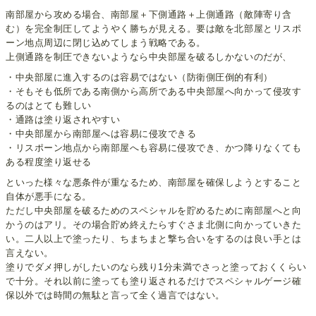
南部屋から攻める場合、南部屋＋下側通路＋上側通路（敵陣寄り含
む）を完全制圧してようやく勝ちが見える。要は敵を北部屋とリスポ
ーン地点周辺に閉じ込めてしまう戦略である。
上側通路を制圧できないようなら中央部屋を破るしかないのだが、
・中央部屋に進入するのは容易ではない（防衛側圧倒的有利）
・そもそも低所である南側から高所である中央部屋へ向かって侵攻す
るのはとても難しい
・通路は塗り返されやすい
・中央部屋から南部屋へは容易に侵攻できる
・リスポーン地点から南部屋へも容易に侵攻でき、かつ降りなくても
ある程度塗り返せる
といった様々な悪条件が重なるため、南部屋を確保しようとすること
自体が悪手になる。
ただし中央部屋を破るためのスペシャルを貯めるために南部屋へと向
かうのはアリ。その場合貯め終えたらすぐさま北側に向かっていきた
い。二人以上で塗ったり、ちまちまと撃ち合いをするのは良い手とは
言えない。
塗りでダメ押しがしたいのなら残り1分未満でさっと塗っておくくらい
で十分。それ以前に塗っても塗り返されるだけでスペシャルゲージ確
保以外では時間の無駄と言って全く過言ではない。