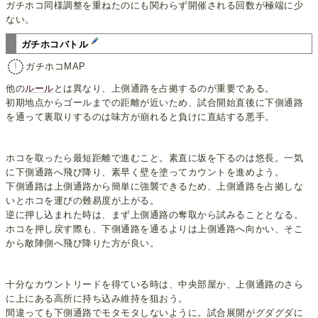
ガチホコ同様調整を重ねたのにも関わらず開催される回数が極端に少
ない。
ガチホコバトル
ガチホコMAP
他の
ルール
とは異なり、上側通路を占拠するのが重要である。
初期地点からゴールまでの距離が近いため、試合開始直後に下側通路
を通って裏取りするのは味方が崩れると負けに直結する悪手。
ホコを取ったら最短距離で進むこと。素直に坂を下るのは悠長。一気
に下側通路へ飛び降り、素早く壁を塗ってカウントを進めよう。
下側通路は上側通路から簡単に強襲できるため、上側通路を占拠しな
いとホコを運びの難易度が上がる。
逆に押し込まれた時は、まず上側通路の奪取から試みることとなる。
ホコを押し戻す際も、下側通路を通るよりは上側通路へ向かい、そこ
から敵陣側へ飛び降りた方が良い。
十分なカウントリードを得ている時は、中央部屋か、上側通路のさら
に上にある高所に持ち込み維持を狙おう。
間違っても下側通路でモタモタしないように。試合展開がグダグダに