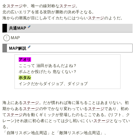
全
ステージ
中、唯一の線対称な
ステージ
。
北の広いエリアを巡る攻防が勝敗の決め手となる。
海からの潮風が目にしみてイカたちにはつらい
ステージ
のようだ。
共通MAP
MAP
MAP解説
アオリ
ここって 油田があるんだよね？
ボムとか投げたら 危なくない？
ホタル
インクだからダイジョブ、ダイジョブ
海上にある
ステージ
。だが慣れれば海に落ちることはあまりない。初
期からある
ステージ
の中でかなり変わっている
ステージ
であり、初め
て
ステージ
内を動くギミックが登場したのもここである。(リフト、ク
レーン)それ故に初心者にとっては少し戦いにくい
ステージ
となってい
る。
「自陣リスポン地点周辺」と「敵陣リスポン地点周辺」、