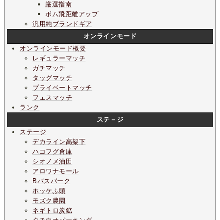
厳選指南
ボム飛距離アップ
汎用純ブランドギア
オンラインモード
オンラインモード概要
レギュラーマッチ
ガチマッチ
タッグマッチ
プライベートマッチ
フェスマッチ
ランク
ステ－ジ
ステージ
デカライン高架下
ハコフグ倉庫
シオノメ油田
アロワナモール
Bバスパーク
ホッケふ頭
モズク農園
ネギトロ炭鉱