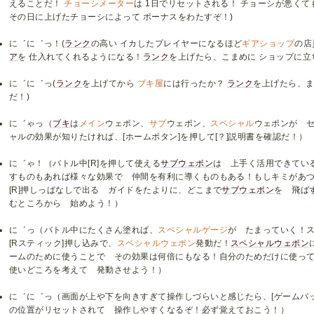
えることだ！
チョーシメーター
は 1日でリセットされる！ チョーシが悪く
その日に上げたチョーシによって ボーナスをわたすぞ！)
に゛に゛っ！(
ランク
の高い イカしたプレイヤーになるほど
ギアショップ
の店
ア
を 仕入れてくれるようになる！
ランク
を上げたら、こまめに ショップに立
に゛に゛っ(
ランク
を上げてから
ブキ屋
には行ったか？
ランク
を上げたら、
だ！)
に゛ゃっ（
ブキ
は
メイン
ウェポン、
サブ
ウェポン、
スペシャル
ウェポンが 
ャルの効果が知りたければ、[ホームボタン]を押して[？]説明書を確認だ！）
に゛ゃ！（バトル中[R]を押して使える
サブウェポン
は 上手く活用できてい
すものもあれば様々な効果で 仲間を有利に導くものもある！もしキミがあ
[R]押しっぱなしで出る ガイドをたよりに、どこまで
サブウェポン
を 飛ば
むところから 始めよう！）
に゛っ（バトル中にたくさん塗れば、
スペシャルゲージ
が たまっていく！
[Rスティック]押し込みで、
スペシャルウェポン
発動だ！
スペシャルウェポン
ームのために使うことで その効果は何倍にもなる！自分のためだけに使っ
使いどころを考えて 発動させよう！）
に゛に゛っ（画面が上や下を向きすぎて操作しづらいと感じたら、[ゲームパッド
の位置がリセットされて 操作しやすくなるぞ！必ず覚えておこう！）