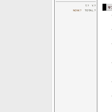
T.
?
Y.
?
サ
NOW.
?
TOTAL.
?