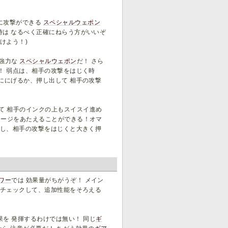
に攻撃ができる
スペシャルウェポン
時は なるべく正確にねらう方がいいぞ
けよう！)
も強力な
スペシャルウェポン
だ！ さら
！ 弱点は、相手の攻撃をはじく時
ににげるか、押し出して 相手の攻撃
て 相手のインクの上もスイスイ進め
メージをあたえることができる！オマ
いし、相手の攻撃をはじくと大きく押
ワー
では 効果量がちがうぞ！ メイン
をチェックして、追加性能をそろえる
を 発揮するわけでは無い！ 同じ
ギ