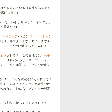
下ばかり向いている可能性があるぞ！
広げよう！）
きるぞ！いざと言う時に インクがう
が重要だ！)
コンをタッチ
すれば、
スーパージャン
た時は、再スタートする時に まずナ
断して 自分の行動を決めるんだ！）
が表示
される！ この着地点は
相手
い！ 便利だからと スーパージャン
プをしっかり確認して、どんな行動を
る いろいろな設定を変えられるぞ！
 変えてみよう！インクの色が見分け
も知れない 他にも、プレイヤー設定
要な役割を 持っているようだぞ！）