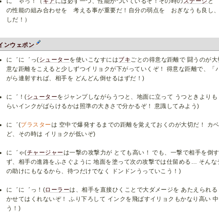
に゛ゃっ！（
ギア
には必ず一つ、性能がついているぞ！その時の
ステージ
と
の性能の組み合わせを 考える事が重要だ！自分の弱点を おぎなうも良し
しだ！）
インウェポン
に゛に゛っ(
シューター
を使いこなすには
ブキ
ごとの得意な距離で 闘うのが
意な距離をこえると少しずつイリョクが下がっていくぞ！ 得意な距離で、「
がら連射すれば、相手を どんどん倒せるはずだ！)
に゛！(
シューター
をジャンプしながらうつと、地面に立って うつときよりも
らいインクがばらけるかは照準の大きさで分かるぞ！ 意識してみよう)
に゛(
ブラスター
は 空中で爆発するまでの距離を覚えておくのが大切だ！ カ
ど、その時は イリョクが低いぞ)
に゛ゃ(
チャージャー
は一撃の攻撃力が とても高い！ でも、一撃で相手を倒す
ず、相手の進路をふさぐように 地面を塗って次の攻撃では仕留める… そんな
の助けにもなるから、待つだけでなく ドンドンうっていこう！)
に゛に゛っ！(
ローラー
は、相手を直接ひくことで大ダメージを あたえられる
かせてはくれないぞ！ ふり下ろして インクを飛ばすイリョクもかなり高い 
う！)