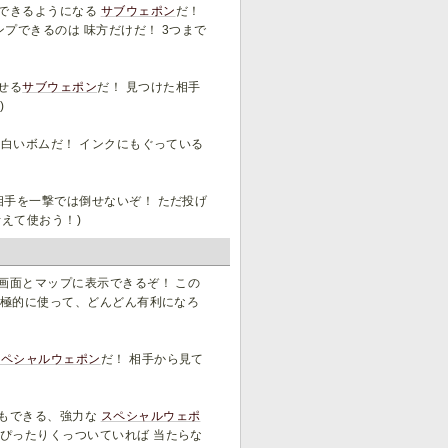
プできるようになる
サブウェポン
だ！
プできるのは 味方だけだ！ 3つまで
せる
サブウェポン
だ！ 見つけた相手
)
面白いボムだ！ インクにもぐっている
相手を一撃では倒せないぞ！ ただ投げ
えて使おう！)
画面とマップに表示できるぞ！ この
積極的に使って、どんどん有利になろ
スペシャルウェポン
だ！ 相手から見て
射もできる、強力な
スペシャルウェポ
 ぴったりくっついていれば 当たらな