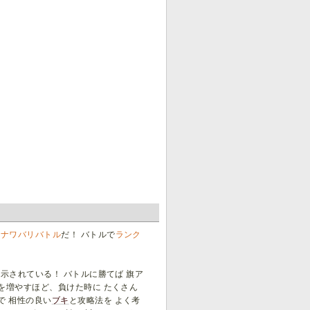
て
ナワバリバトル
だ！ バトルで
ランク
表示されている！ バトルに勝てば 旗ア
を増やすほど、負けた時に たくさん
で 相性の良い
ブキ
と攻略法を よく考