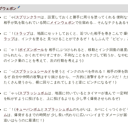
ブウェポン
に゛ゃ(
スプリンクラー
は、設置しておくと勝手に周りを塗ってくれる 便利な
相手が気を取られている間に
メインウェポン
で仕留める… そんなテクもあるぞ
に゛！(
トラップ
は、地面にセットしておくと、近づいた相手を巻きこんで 爆
ラップ
は、インクを塗ると 見つけることができるぞ！ もしふんで「ピピッ」
に゛ゃ！(
ポイズンボール
を 相手にぶつけられると、移動とインク回復の速度
けられたら、かくれてやりすごすか、不利なことをカクゴして戦うか、なやむ
のインク量のことを考えて、次の行動を考えよう)
に゛っ(
スプラッシュシールド
を使うと インクのカベを作れる！ 相手の弾を
るぞ 自分や仲間の攻撃はすり抜けるから、一方的に攻撃するチャンスだ！ た
たくさん使うから、横に回りこまれてしまうと逆に ピンチになるぞ！)
に゛ゃっ(
スプラッシュボム
は、地面に付いているとタイマーが進んで 一定時
を転がすように投げると、上に投げるよりも 少し早く爆発させられるぞ)
に゛！(
キューバンボム
と
スプラッシュボム
のちがいは、カベにくっつくかど
ム
は、爆発するまでの時間が 少し長い代わりに広いハンイまで ダメージが届
追いはらうのに最適だ！)