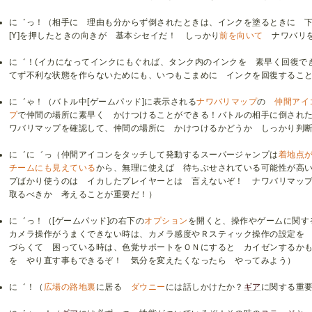
に゛っ！（相手に 理由も分からず倒されたときは、インクを塗るときに 
[Y]を押したときの向きが 基本シセイだ！ しっかり
前を向いて
ナワバリを
に゛！(イカになってインクにもぐれば、タンク内のインクを 素早く回復で
てず不利な状態を作らないためにも、いつもこまめに インクを回復すること
に゛ゃ！（バトル中[ゲームパッド]に表示される
ナワバリマップ
の
仲間アイ
プ
で仲間の場所に素早く かけつけることができる！バトルの相手に倒され
ワバリマップを確認して、仲間の場所に かけつけるかどうか しっかり判
に゛に゛っ（仲間アイコンをタッチして発動するスーパージャンプは
着地点
チームにも見えている
から、無理に使えば 待ちぶせされている可能性が高
プばかり使うのは イカしたプレイヤーとは 言えないぞ！ ナワバリマッ
取るべきか 考えることが重要だ！）
に゛っ！（[ゲームパッド]の右下の
オプション
を開くと、操作やゲームに関す
カメラ操作がうまくできない時は、カメラ感度やＲスティック操作の設定を
づらくて 困っている時は、色覚サポートをＯＮにすると カイゼンするか
を やり直す事もできるぞ！ 気分を変えたくなったら やってみよう）
に゛！（
広場の路地裏
に居る
ダウニー
には話しかけたか？
ギア
に関する重