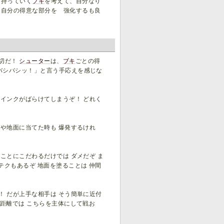
 持っていく
ブキ
を考えて、自分なり
、自分の得意な部分を 強化するも良
大切だ！
シューター
は、
ブキ
ごとの得
バシバシッ！」と言う手応えを感じな
 インクがばらけてしまうぞ！ どれく
ベや地面に当てた時も 爆発するけれ
ことにこだわるだけでは ダメだぞ ま
テクもあるぞ 地面を塗ることは 仲間
！ だが上手な相手は そう簡単に近付
中距離では こちらを主体にして戦お