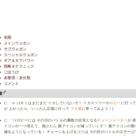
初期
メインウェポン
サブウェポン
スペシャルウェポン
ギア＆ギアパワー
戦略＆テクニック
ごほうび
未整理・未分類
コメント
期
に゛ゃっ(キミはまだまだ イカしていないぞ！ イカスツリーの
ロビー
に行っ
が 上がったら、いったん広場に行って
ブキ屋
に寄ってみよう！)
に゛！(ロビーには その日のバトルの勝敗の目安となる
チョーシメーター
が 
イコンが一つ増えて、負けたら 旗アイコンが減っていくぞ！ 旗アイコンの数
減るようになっている！ チョーシを上げるコツは その日のバトルの
ステージ