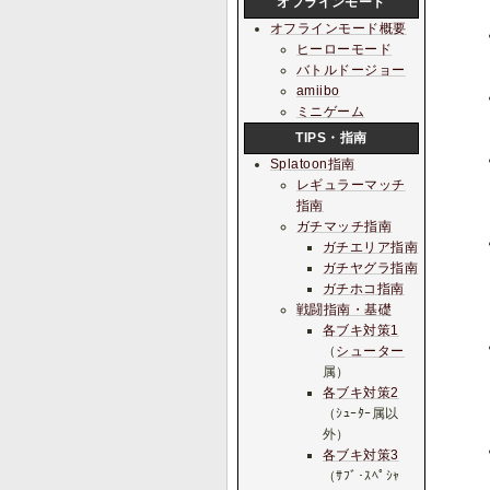
オフラインモード
オフラインモード概要
ヒーローモード
バトルドージョー
amiibo
ミニゲーム
TIPS・指南
Splatoon指南
レギュラーマッチ
指南
ガチマッチ指南
ガチエリア指南
ガチヤグラ指南
ガチホコ指南
戦闘指南・基礎
各ブキ対策1
（
シューター
属）
各ブキ対策2
（ｼｭｰﾀｰ属以
外）
各ブキ対策3
（ｻﾌﾞ･ｽﾍﾟｼｬ