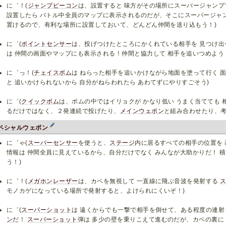
に゛！(
ジャンプビーコン
は、設置すると 味方がその場所にスーパージャン
設置したら バトル中全員のマップに表示されるのだが、そこにスーパージャン
置けるので、有利な場所に設置しておいて、どんどん仲間を送り込もう！)
に゛(
ポイントセンサー
は、投げつけたところにかくれている相手を 見つけ出
は 仲間の画面やマップにも表示される！仲間と協力して 相手を追いつめよう 
に゛っ！(
チェイスボム
は ねらった相手を追いかけながら地面を塗って行く 
と 追いかけられないから 自分がねらわれたら あわてずにやりすごそう)
に゛(
クイックボム
は、ボムの中ではイリョクが かなり低い うまく当てても 
るだけではなく、２発連続で投げたり、
メインウェポン
と組み合わせたり、考
ペシャルウェポン
に゛ゃ(
スーパーセンサー
を使うと、
ステージ
内に居るすべての相手の位置を 
情報は 仲間全員に見えているから、自分だけでなく みんなが大助かりだ！ 
う！)
に゛！(
メガホンレーザー
は、カベを無視して 一直線に飛ぶ音波を発射する
モノカゲになっている場所で発射すると、よけられにくいぞ！)
に゛(
スーパーショット
は 遠くからでも一撃で相手を倒せて、ある程度の連
ン
だ！
スーパーショット
弾は 多少の壁を乗りこえて進むのだが、カベの裏に