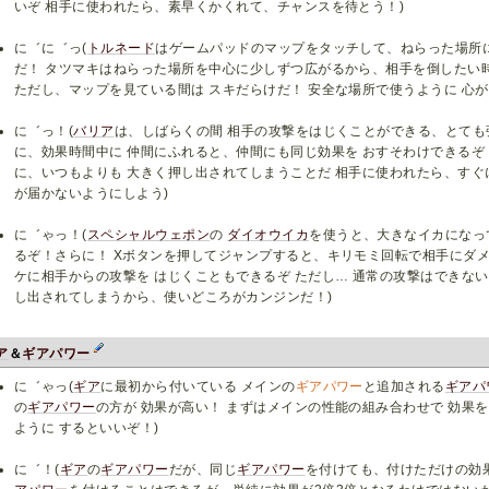
いぞ 相手に使われたら、素早くかくれて、チャンスを待とう！)
に゛に゛っ(
トルネード
はゲームパッドのマップをタッチして、ねらった場所
だ！ タツマキはねらった場所を中心に少しずつ広がるから、相手を倒したい
ただし、マップを見ている間は スキだらけだ！ 安全な場所で使うように 心が
に゛っ！(
バリア
は、しばらくの間 相手の攻撃をはじくことができる、とて
に、効果時間中に 仲間にふれると、仲間にも同じ効果を おすそわけできるぞ
に、いつもよりも 大きく押し出されてしまうことだ 相手に使われたら、すぐ
が届かないようにしよう)
に゛ゃっ！(
スペシャルウェポン
の
ダイオウイカ
を使うと、大きなイカになっ
るぞ！さらに！ Xボタンを押してジャンプすると、キリモミ回転で相手にダ
ケに相手からの攻撃を はじくこともできるぞ ただし… 通常の攻撃はできな
し出されてしまうから、使いどころがカンジンだ！)
ア
＆
ギアパワー
に゛ゃっ(
ギア
に最初から付いている メインの
ギアパワー
と追加される
ギアパ
の
ギアパワー
の方が 効果が高い！ まずはメインの性能の組み合わせで 効果
ように するといいぞ！)
に゛！(
ギア
の
ギアパワー
だが、同じ
ギアパワー
を付けても、付けただけの効果