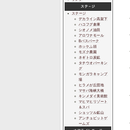
ステ－ジ
ステージ
デカライン高架下
ハコフグ倉庫
シオノメ油田
アロワナモール
Bバスパーク
ホッケふ頭
モズク農園
ネギトロ炭鉱
タチウオパーキン
グ
モンガラキャンプ
場
ヒラメが丘団地
マサバ海峡大橋
キンメダイ美術館
マヒマヒリゾート
＆スパ
ショッツル鉱山
アンチョビットゲ
ームズ