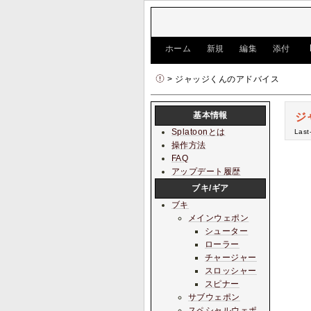
[
ホーム
|
新規
|
編集
|
添付
]
> ジャッジくんのアドバイス
基本情報
ジ
Splatoonとは
Last
操作方法
FAQ
アップデート履歴
ブキ/ギア
ブキ
メインウェポン
シューター
ローラー
チャージャー
スロッシャー
スピナー
サブウェポン
スペシャルウェポ