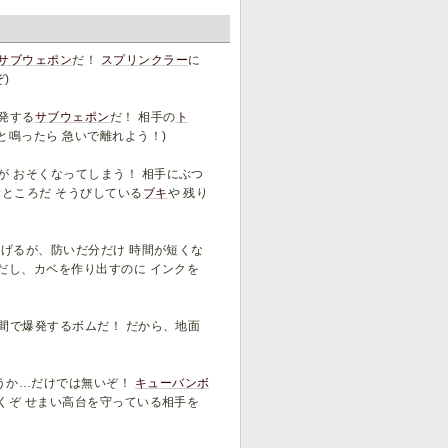
サブウェポン
だ！
スプリンクラー
に
)
発する
サブウェポン
だ！ 相手の
ト
と鳴ったら 急いで離れよう！)
が おそくなってしまう！ 相手にぶつ
ところだ そうびしている
ブキ
や 残り
防げるが、防いだ分だけ 時間が短くな
だし、カベを作り出すのに インクを
間で爆発するボムだ！ だから、地面
うか…だけでは無いぞ！
キューバンボ
くぞ せまい高台を守っている相手を