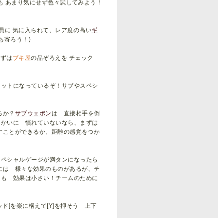
ても あまり気にせず色々試してみよう！
員に 気に入られて、レア度の高い
ギ
ち寄ろう！)
まずは
ブキ屋
の品ぞろえを チェック
セットになっているぞ！サブやスペシ
るか？
サブウェポン
は 直接相手を倒
つかいに 慣れていないなら、まずは
すことができるか、距離の感覚をつか
スペシャルゲージが満タンになったら
には 様々な効果のものがあるが、チ
ても 効果は小さい！チームのために
]を楽に構えて[Y]を押そう 上下