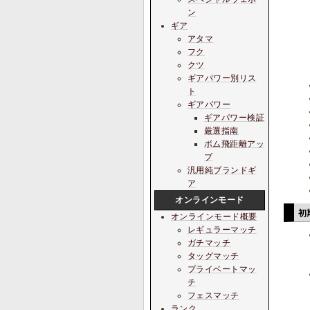
ン
ギア
アタマ
フク
クツ
ギアパワー別リス
ト
ギアパワー
ギアパワー検証
厳選指南
ボム飛距離アッ
プ
汎用純ブランドギ
ア
オンラインモード
初
オンラインモード概要
レギュラーマッチ
ガチマッチ
タッグマッチ
プライベートマッ
チ
フェスマッチ
ランク