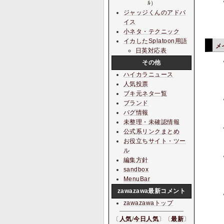
ﾙ）
ジャッジくんのアドバ
イス
小ネタ・テクニック
イカしたSplatoon用語
メ
日英対応表
その他
ハイカラニュース
人気投票
ブキ元ネタ一覧
ブランド
バグ情報
未整理・未確認情報
公式系リンクまとめ
お役立ちサイト・ツー
ル
編集方針
sandbox
MenuBar
zawazawa最新コメント
zawazawaトップ
〔
人気
/
今日人気
〕〔
最新
〕