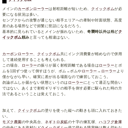
メインの
カーボンローラー
は射程距離が短いため、
クイックボム
が必
要になる状況は多い。
センプクからの攻撃が通じない相手エリアへの牽制や対面状態、高度
差のある場所などで頻繁に世話になるだろう。
基本的に見られているとメインが振れないため、
奇襲時以外は殆ど
ク
イックボム
頼み
と言っても相違はない。
カーボンローラー
、
クイックボム
共にインク消費量が軽めなので併用
して連続使用することも考えられる。
この場合、
ローラー
の振りが届く射程距離である場合は
ローラー
とボ
ムを1回ずつ使って倒すほうが、ボム→ボムや
ローラー
→
ローラー
より
僅かながら早い。確実に差が出る場面なので練習しておこう。
勿論ボムしか届かない状態というのは
ローラー
にとって適正な間合い
ではない。あくまで射程ギリギリの相手を倒す必要に駆られた時の方
法であるということは覚えておこう。
加えて、
クイックボム
の塗りを使った縦への動きも頭に入れておきた
い。
モズク農園
の中央高台、
ネギトロ炭鉱
の十字の煉瓦塀、
ハコフグ倉庫
の中央にある資材など
クイックボム
一発で登れる障害物は数え切れな