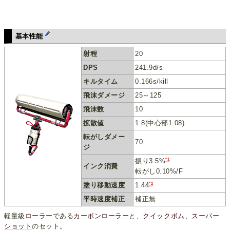
基本性能
射程
20
DPS
241.9d/s
キルタイム
0.166s/kill
飛沫ダメージ
25～125
飛沫数
10
拡散値
1.8(中心部1.08)
転がしダメー
70
ジ
*1
振り3.5%
インク消費
転がし0.10%/F
*2
塗り移動速度
1.44
平時速度補正
補正無
軽量級
ローラー
である
カーボンローラー
と、
クイックボム
、
スーパー
ショット
のセット。