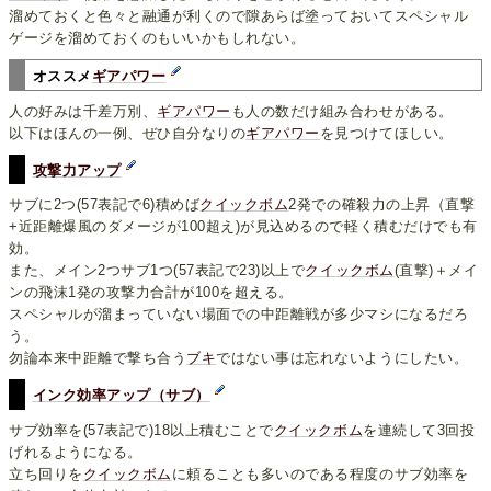
溜めておくと色々と融通が利くので隙あらば塗っておいてスペシャル
ゲージを溜めておくのもいいかもしれない。
オススメ
ギアパワー
人の好みは千差万別、
ギアパワー
も人の数だけ組み合わせがある。
以下はほんの一例、ぜひ自分なりの
ギアパワー
を見つけてほしい。
攻撃力アップ
サブに2つ(57表記で6)積めば
クイックボム
2発での確殺力の上昇（直撃
+近距離爆風のダメージが100超え)が見込めるので軽く積むだけでも有
効。
また、メイン2つサブ1つ(57表記で23)以上で
クイックボム
(直撃)＋メイ
ンの飛沫1発の攻撃力合計が100を超える。
スペシャルが溜まっていない場面での中距離戦が多少マシになるだろ
う。
勿論本来中距離で撃ち合う
ブキ
ではない事は忘れないようにしたい。
インク効率アップ（サブ）
サブ効率を(57表記で)18以上積むことで
クイックボム
を連続して3回投
げれるようになる。
立ち回りを
クイックボム
に頼ることも多いのである程度のサブ効率を