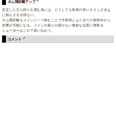
ボム飛距離アップ
安定した立ち回りを望む為には、どうしても射程の長い
クイックボム
に頼らざるを得ない。
ボム飛距離もメインに一つ積むことで中射程
シューター
の射程外から
攻撃が可能になる。メインの振りが届かない微妙な位置に陣取る
シューター
はこれで追い払おう。
コメント