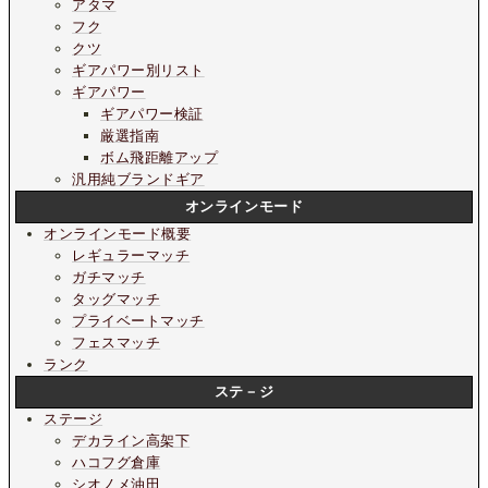
アタマ
フク
クツ
ギアパワー別リスト
ギアパワー
ギアパワー検証
厳選指南
ボム飛距離アップ
汎用純ブランドギア
オンラインモード
オンラインモード概要
レギュラーマッチ
ガチマッチ
タッグマッチ
プライベートマッチ
フェスマッチ
ランク
ステ－ジ
ステージ
デカライン高架下
ハコフグ倉庫
シオノメ油田