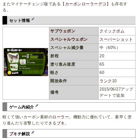
またマイナーチェンジ版である【
カーボンローラーデコ
】も存在す
る。
セット情報
サブウェポン
クイックボム
スペシャルウェポン
スーパーショット
スペシャル減少量
中（60%）
射程
20
塗り進み速度
65
軽さ
60
開放条件
ランク
10
2015/06/27アップ
備考
デートで追加
ゲーム内紹介
軽くて強いカーボン素材の
ローラー
。機動力に優れていて、素早く塗
り進んだり攻撃したりできる
ブキ
。
ブキ
チ解説