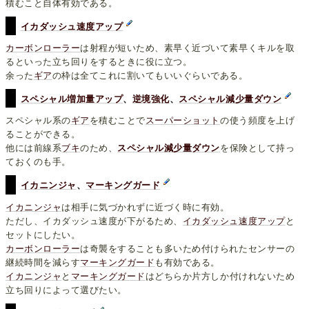
積むこと自体有効である。
イカダッシュ速度アップ
カーボンローラー
は射程が短いため、素早く近づいて素早くキルを取
るといった立ち回りをするときに役に立つ。
余った
ギア
の枠は全てこれに割いてもいいぐらいである。
スペシャル増加量アップ
、
逆境強化
、
スペシャル減少量ダウン
スペシャル系の
ギア
を積むことで
スーパーショット
の使う頻度を上げ
ることができる。
他には前線系
ブキ
のため、
スペシャル減少量ダウン
を保険として持っ
ておくのも手。
イカニンジャ
、
マーキングガード
イカニンジャ
は相手に気づかれずに近づく時に有効。
ただし、イカダッシュ速度が下がるため、
イカダッシュ速度アップ
と
セットにしたい。
カーボンローラー
は奇襲をすることも多いため付けられたセンサーの
継続時間を減らす
マーキングガード
も有効である。
イカニンジャ
と
マーキングガード
はどちらか片方しか付けれないため
立ち回りによって選びたい。