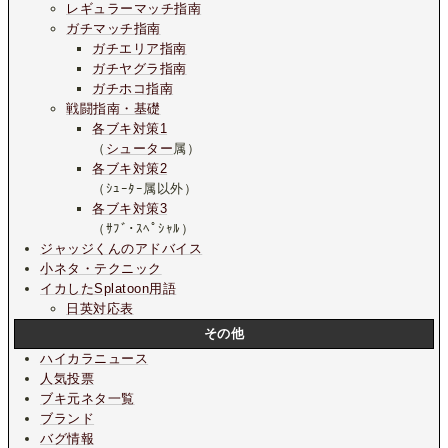
レギュラーマッチ指南
ガチマッチ指南
ガチエリア指南
ガチヤグラ指南
ガチホコ指南
戦闘指南・基礎
各ブキ対策1
（
シューター
属）
各ブキ対策2
（ｼｭｰﾀｰ属以外）
各ブキ対策3
（ｻﾌﾞ･ｽﾍﾟｼｬﾙ）
ジャッジくんのアドバイス
小ネタ・テクニック
イカしたSplatoon用語
日英対応表
その他
ハイカラニュース
人気投票
ブキ元ネタ一覧
ブランド
バグ情報