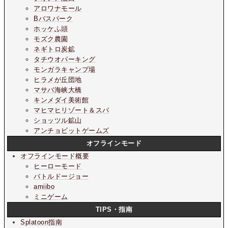
アロワナモール
Bバスパーク
ホッケふ頭
モズク農園
ネギトロ炭鉱
タチウオパーキング
モンガラキャンプ場
ヒラメが丘団地
マサバ海峡大橋
キンメダイ美術館
マヒマヒリゾート＆スパ
ショッツル鉱山
アンチョビットゲームズ
オフラインモード
オフラインモード概要
ヒーローモード
バトルドージョー
amiibo
ミニゲーム
TIPS・指南
Splatoon指南