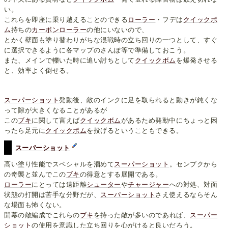
い。
これらを即座に乗り越えることのできる
ローラー
・フデは
クイックボ
ム
持ちの
カーボンローラー
の他にいないので、
とかく壁面も塗り替わりがちな混戦時の立ち回りの一つとして、すぐ
に選択できるように各マップのさんぽ等で準備しておこう。
また、メインで轢いた時に追い討ちとして
クイックボム
を爆発させる
と、効率よく倒せる。
スーパーショット
発動後、敵のインクに足を取られると動きが鈍くな
って隙が大きくなることがあるが
この
ブキ
に関して言えば
クイックボム
があるため発動中にちょっと困
ったら足元に
クイックボム
を投げるということもできる。
スーパーショット
高い塗り性能でスペシャルを溜めて
スーパーショット
。センプクから
の奇襲と並んでこの
ブキ
の得意とする展開である。
ローラー
にとっては遠距離
シューター
や
チャージャー
への対処、対面
状態の打開は苦手な分野だが、
スーパーショット
さえ使えるならそん
な場面も怖くない。
開幕の敵編成でこれらの
ブキ
を持った敵が多いのであれば、
スーパー
ショット
の使用を意識した立ち回りを心がけると良いだろう。