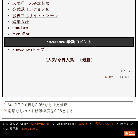
未整理・未確認情報
公式系リンクまとめ
お役立ちサイト・ツール
編集方針
sandbox
MenuBar
zawazawa最新コメント
zawazawaトップ
〔
人気
/
今日人気
〕〔
最新
〕
T.
?
Y.
?
NOW.
?
TOTAL.
?
*1
Ver.2.7.0で振り5.0%から上方修正
*2
射撃なしのヒト移動速度を0.96とする
レンタルWIKI by
WIKIWIKI.jp*
/ Designed by
Olivia
/
広告について
/ 無料レン
タル掲示板
zawazawa