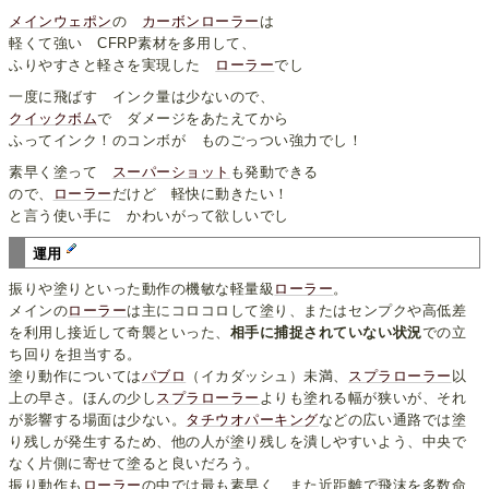
メインウェポン
の
カーボンローラー
は
軽くて強い CFRP素材を多用して、
ふりやすさと軽さを実現した
ローラー
でし
一度に飛ばす インク量は少ないので、
クイックボム
で ダメージをあたえてから
ふってインク！のコンボが ものごっつい強力でし！
素早く塗って
スーパーショット
も発動できる
ので、
ローラー
だけど 軽快に動きたい！
と言う使い手に かわいがって欲しいでし
運用
振りや塗りといった動作の機敏な軽量級
ローラー
。
メインの
ローラー
は主にコロコロして塗り、またはセンプクや高低差
を利用し接近して奇襲といった、
相手に捕捉されていない状況
での立
ち回りを担当する。
塗り動作については
パブロ
（イカダッシュ）未満、
スプラローラー
以
上の早さ。ほんの少し
スプラローラー
よりも塗れる幅が狭いが、それ
が影響する場面は少ない。
タチウオパーキング
などの広い通路では塗
り残しが発生するため、他の人が塗り残しを潰しやすいよう、中央で
なく片側に寄せて塗ると良いだろう。
振り動作も
ローラー
の中では最も素早く、また近距離で飛沫を多数命