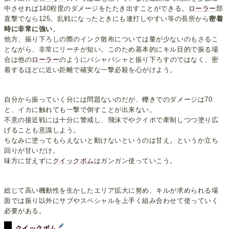
中させれば140程度のダメージをたたき出すことができる。
ローラー
部
直撃でなら125。乱戦になったときにも連打しやすい等の長所から
密着
時に非常に強い
。
他方、振り下ろしの際のインク散布については量が少ないのもさるこ
とながら、非常にリーチが短い。このため基本的にキル目的で振る場
合は他の
ローラー
のようにバシャバシャと振り下ろすのではなく、密
着するほどに近い距離で確実な一撃必殺を心がけよう。
自分から振っていく分には問題ないのだが、轢きでのダメージは70
と、イカに触れても一撃で倒すことが出来ない。
不意の接近戦には十分に警戒し、飛沫でやクイボで牽制しつつ塗り広
げることも意識しよう。
ちなみに塗ってもらえないと動けないというのは甘え。というか立ち
回りが甘いだけ。
味方に甘えずに
クイックボム
はガンガン使っていこう。
総じて高い機動性を生かしたエリア拡大に努め、キルが求められる場
面では振り以外にサブやスペシャルを上手く組み合わせて使っていく
必要がある。
クイックボム