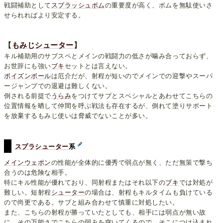
戦闘補助として
スプラッシュボム
の重要度が高く、ボムを無駄使いさ
せられればより安定する。
【
もみじシューター
】
キル補助用のサブスペとメインの戦闘力の低さが噛み合っておらず、
お世辞にも強い
ブキ
セットとは言えない。
ポイズンボール
は厄介だが、射程が短いのでメインでの迎撃やスーパ
ージャンプでの退避は難しくない。
倒される前提で
うらみ
をつけてサブとスペシャルとあわせてこちらの
位置情報を晒して仲間を呼ぶ戦法も存在するが、倒れて塗りサポート
を放棄するもみじ使いは脅威でないことが多い。
スプラシューター
系
メインウェポン
の性能が全体的に優秀で弱点が無く、ただ無策で撃ち
合うのは危険な相手。
特にキル性能が優れており、同射程またはそれ以下の
ブキ
では対処が
難しい。短射程
シューター
の場合は、射程もキルタイムも負けている
ので尚更である。サブと組み合わせて慎重に対処したい。
また、こちらの射程が勝っていたとしても、相手には弱点が無い故
に、その万能さでこちらの弱みを突いてくるので、そこにつけ込まれ