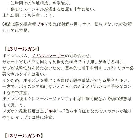
・短時間での陣地構成、奪取能力。
・併せてスペシャルが溜まる速度も非常に速い。
上記に関しても注意しよう。
68族以降の長射程
ブキ
であれば射程を押し付け、塗らせないのが対策
としては容易。
【
L3リールガン
】
ポイズンボム、
メガホンレーザー
の組み合わせ。
サポート寄りの立ち回りを見据えた構成でゴリ押しが通じる相手。
サブが攻撃性能を持たないため、基本的に相手を倒すには2トリガー必
要でキルタイムは遅い。
そのため、ポイズンを受けても逃げる隙や反撃ができる場合も多い。
一方で、ポイズンで動けないところへの確定メガホンはお手軽なコン
ボなので注意。
ポイズン後すぐにスーパージャンプすれば回避可能なので頭の状態は
よく見よう。
メガホン発動頻度は全
ブキ
中1～2位を争うほどなのでメガホンが通り
やすいマップでは特に注意。
【
L3リールガンD
】