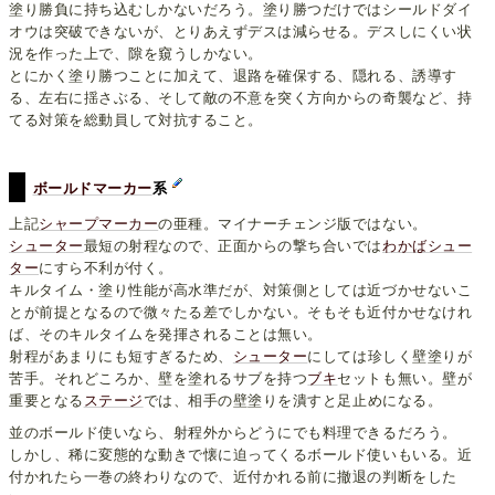
塗り勝負に持ち込むしかないだろう。塗り勝つだけではシールドダイ
オウは突破できないが、とりあえずデスは減らせる。デスしにくい状
況を作った上で、隙を窺うしかない。
とにかく塗り勝つことに加えて、退路を確保する、隠れる、誘導す
る、左右に揺さぶる、そして敵の不意を突く方向からの奇襲など、持
てる対策を総動員して対抗すること。
ボールドマーカー
系
上記
シャープマーカー
の亜種。マイナーチェンジ版ではない。
シューター
最短の射程なので、正面からの撃ち合いでは
わかばシュー
ター
にすら不利が付く。
キルタイム・塗り性能が高水準だが、対策側としては近づかせないこ
とが前提となるので微々たる差でしかない。そもそも近付かせなけれ
ば、そのキルタイムを発揮されることは無い。
射程があまりにも短すぎるため、
シューター
にしては珍しく壁塗りが
苦手。それどころか、壁を塗れるサブを持つ
ブキ
セットも無い。壁が
重要となる
ステージ
では、相手の壁塗りを潰すと足止めになる。
並のボールド使いなら、射程外からどうにでも料理できるだろう。
しかし、稀に変態的な動きで懐に迫ってくるボールド使いもいる。近
付かれたら一巻の終わりなので、近付かれる前に撤退の判断をした