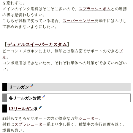
を忘れずに。
メインのインク消費はそこそこ多いので、
スプラッシュボム
との連携
の後は息切れしやすい。
こちらが射程で劣っている場合、
スーパーセンサー
発動中にはムリし
て攻め込まないようにしたい。
【
デュアルスイーパーカスタム
】
ビーコン＋メガホンにより、無印とは別方面でサポートのできる
ブ
キ
。
コンボ運用はできないため、それぞれ単体への対策ができていればい
い。
リールガン
各リールガン対策
L3リールガン
系
戦闘もできるがサポートの方が得意な万能
シューター
。
射程は
スプラシューター
系より少し長く、射撃中の歩行速度も速く、
燃費も良い。