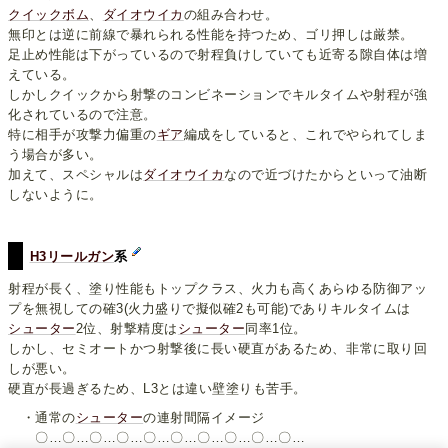
クイックボム
、
ダイオウイカ
の組み合わせ。
無印とは逆に前線で暴れられる性能を持つため、ゴリ押しは厳禁。
足止め性能は下がっているので射程負けしていても近寄る隙自体は増
えている。
しかしクイックから射撃のコンビネーションでキルタイムや射程が強
化されているので注意。
特に相手が攻撃力偏重の
ギア
編成をしていると、これでやられてしま
う場合が多い。
加えて、スペシャルは
ダイオウイカ
なので近づけたからといって油断
しないように。
H3リールガン
系
射程が長く、塗り性能もトップクラス、火力も高くあらゆる防御アッ
プを無視しての確3(火力盛りで擬似確2も可能)でありキルタイムは
シューター
2位、射撃精度は
シューター
同率1位。
しかし、セミオートかつ射撃後に長い硬直があるため、非常に取り回
しが悪い。
硬直が長過ぎるため、L3とは違い壁塗りも苦手。
・通常の
シューター
の連射間隔イメージ
〇…〇…〇…〇…〇…〇…〇…〇…〇…〇…