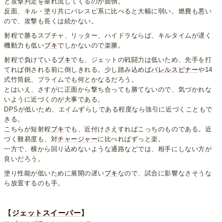
と攻撃判定を垂れ流してくるのが面倒。
反面、キル・塗り共にバレスピ系に比べると大幅に弱い。燃費も悪い
ので、攻撃も長くは続かない。
射程で勝るスプチャ、リッター、ハイドラならば、キルタイムが遅く
機動力も低い
ブキ
でしかないので楽勝。
射程で負けている
ブキ
でも、ジェットの戦闘力は低いため、先手を打
てれば倒される前に倒しきれる。少し踏み込めば
バレルスピナー
や14
式竹筒銃、プライムでも何とかなるだろう。
とはいえ、さすがに正面から撃ち合っても勝てないので、気づかれな
いように近づくのが大事である。
DPSが低いため、エイムずらしである程度なら強引に近づくこともで
きる。
こちらが短射程
ブキ
でも、近付けさえすればこっちのものである。近
づく難易度も、対
チャージャー
に比べればずっと楽。
一方で、横から回り込めないような通路などでは、相手にしない方が
良いだろう。
塗り性能が低いために展開の遅い
ブキ
なので、試合に影響なさそうな
ら放置するのも手。
【
ジェットスイーパー
】