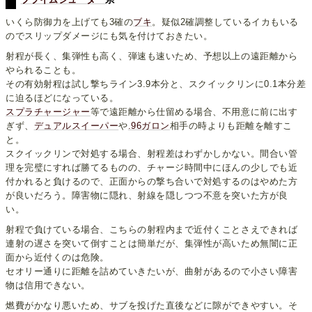
プライムシューター
系
いくら防御力を上げても3確の
ブキ
。疑似2確調整しているイカもいる
のでスリップダメージにも気を付けておきたい。
射程が長く、集弾性も高く、弾速も速いため、予想以上の遠距離から
やられることも。
その有効射程は試し撃ちライン3.9本分と、スクイックリンに0.1本分差
に迫るほどになっている。
スプラチャージャー
等で遠距離から仕留める場合、不用意に前に出す
ぎず、
デュアルスイーパー
や
.96ガロン
相手の時よりも距離を離すこ
と。
スクイックリンで対処する場合、射程差はわずかしかない。間合い管
理を完璧にすれば勝てるものの、チャージ時間中にほんの少しでも近
付かれると負けるので、正面からの撃ち合いで対処するのはやめた方
が良いだろう。障害物に隠れ、射線を隠しつつ不意を突いた方が良
い。
射程で負けている場合、こちらの射程内まで近付くことさえできれば
連射の遅さを突いて倒すことは簡単だが、集弾性が高いため無闇に正
面から近付くのは危険。
セオリー通りに距離を詰めていきたいが、曲射があるので小さい障害
物は信用できない。
燃費がかなり悪いため、サブを投げた直後などに隙ができやすい。そ