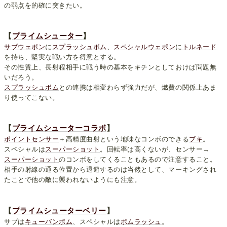
の弱点を的確に突きたい。
【
プライムシューター
】
サブウェポン
に
スプラッシュボム
、
スペシャルウェポン
に
トルネード
を持ち、堅実な戦い方を得意とする。
その性質上、長射程相手に戦う時の基本をキチンとしておけば問題無
いだろう。
スプラッシュボム
との連携は相変わらず強力だが、燃費の関係上あま
り使ってこない。
【
プライムシューターコラボ
】
ポイントセンサー
＋高精度曲射という地味なコンボのできる
ブキ
。
スペシャルは
スーパーショット
。回転率は高くないが、センサー→
スーパーショット
のコンボをしてくることもあるので注意すること。
相手の射線の通る位置から退避するのは当然として、マーキングされ
たことで他の敵に襲われないようにも注意。
【
プライムシューターベリー
】
サブは
キューバンボム
、スペシャルは
ボムラッシュ
。