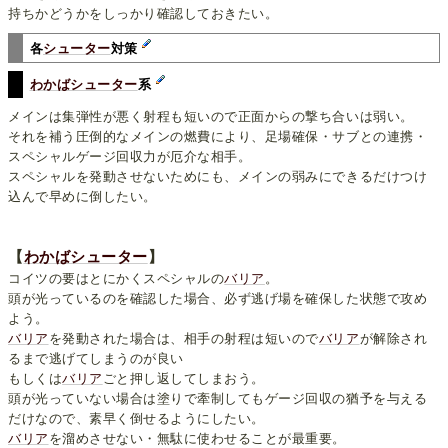
持ちかどうかをしっかり確認しておきたい。
各
シューター
対策
わかばシューター
系
メインは集弾性が悪く射程も短いので正面からの撃ち合いは弱い。
それを補う圧倒的なメインの燃費により、足場確保・サブとの連携・
スペシャルゲージ回収力が厄介な相手。
スペシャルを発動させないためにも、メインの弱みにできるだけつけ
込んで早めに倒したい。
【
わかばシューター
】
コイツの要はとにかくスペシャルの
バリア
。
頭が光っているのを確認した場合、必ず逃げ場を確保した状態で攻め
よう。
バリア
を発動された場合は、相手の射程は短いので
バリア
が解除され
るまで逃げてしまうのが良い
もしくは
バリア
ごと押し返してしまおう。
頭が光っていない場合は塗りで牽制してもゲージ回収の猶予を与える
だけなので、素早く倒せるようにしたい。
バリア
を溜めさせない・無駄に使わせることが最重要。