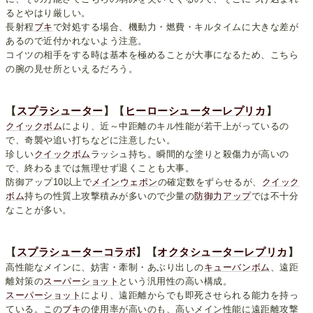
るとやはり厳しい。
長射程
ブキ
で対処する場合、機動力・燃費・キルタイムに大きな差が
あるので近付かれないよう注意。
コイツの相手をする時は基本を極めることが大事になるため、こちら
の腕の見せ所といえるだろう。
【
スプラシューター
】【
ヒーローシューターレプリカ
】
クイックボム
により、近～中距離のキル性能が若干上がっているの
で、奇襲や追い打ちなどに注意したい。
珍しい
クイックボム
ラッシュ持ち。瞬間的な塗りと殺傷力が高いの
で、終わるまでは無理せず退くことも大事。
防御アップ10以上で
メインウェポン
の確定数をずらせるが、
クイック
ボム
持ちの性質上攻撃積みが多いので少量の
防御力アップ
では不十分
なことが多い。
【
スプラシューターコラボ
】【
オクタシューターレプリカ
】
高性能なメインに、妨害・牽制・あぶり出しの
キューバンボム
、遠距
離対策の
スーパーショット
という汎用性の高い構成。
スーパーショット
により、遠距離からでも即死させられる能力を持っ
ている。この
ブキ
の使用率が高いのも、高いメイン性能に遠距離攻撃