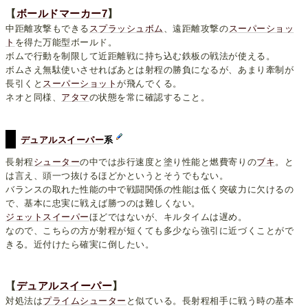
【
ボールドマーカー7
】
中距離攻撃もできる
スプラッシュボム
、遠距離攻撃の
スーパーショッ
ト
を得た万能型ボールド。
ボムで行動を制限して近距離戦に持ち込む鉄板の戦法が使える。
ボムさえ無駄使いさせればあとは射程の勝負になるが、あまり牽制が
長引くと
スーパーショット
が飛んでくる。
ネオと同様、
アタマ
の状態を常に確認すること。
デュアルスイーパー
系
長射程
シューター
の中では歩行速度と塗り性能と燃費寄りの
ブキ
。と
は言え、頭一つ抜けるほどかというとそうでもない。
バランスの取れた性能の中で戦闘関係の性能は低く突破力に欠けるの
で、基本に忠実に戦えば勝つのは難しくない。
ジェットスイーパー
ほどではないが、キルタイムは遅め。
なので、こちらの方が射程が短くても多少なら強引に近づくことがで
きる。近付けたら確実に倒したい。
【
デュアルスイーパー
】
対処法は
プライムシューター
と似ている。長射程相手に戦う時の基本