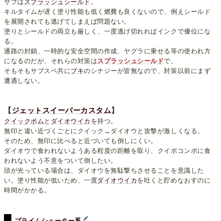
サブは
スプラッシュシールド
。
キルタイムが遅く塗り性能も低く燃費も良くないので、例えシールド
を展開されても逃げてしまえば問題ない。
塗りとシールドの両立も厳しく、一度逃げ切れればインクで優位にな
る。
通路の封鎖、一時的な安全空間の作成、ヤグラに乗せる等の使われ方
になるのだが、それらの対策は
スプラッシュシールド
で。
そもそもサブスペ共に
ブキ
のシナジーが皆無なので、対策以前にまず
遭遇しない。
【
ジェットスイーパーカスタム
】
クイックボム
と
ダイオウイカ
を持つ。
無印と違い近づくごとにクイック→ダイオウと攻撃が激しくなる。
そのため、無印に比べると近づいても倒しにくい。
ダイオウで食われないようある程度の距離を取り、クイボコンボに食
われないよう不意をついて倒したい。
頭が光っている場合は、ダイオウを無駄撃ちさせることを意識した
い。塗り性能が低いため、一度
ダイオウイカ
を吐くと貯めなおすのに
時間がかかる。