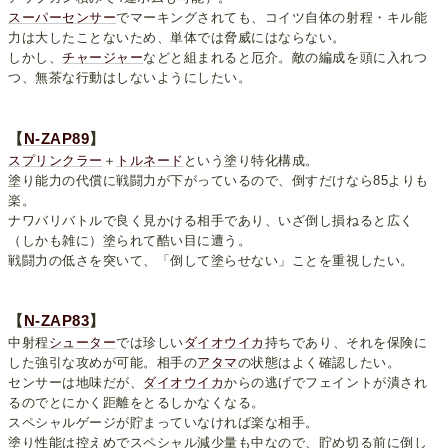
スーパーセンサー
でマーキングされても、コイツ自体の射程・キル能
力は大したことないため、単体では脅威にはならない。
しかし、
チャージャー
などと組まれると厄介。敵の編成を頭に入れつ
つ、無茶な行動はしないようにしたい。
【
N-ZAP89
】
スプリンクラー
＋
トルネード
という塗り特化構成。
塗り能力の代償に戦闘力が下がっているので、倒すだけなら85よりも
楽。
ナワバリバトルで良く見かける相手であり、いざ倒し損ねると広く
（しかも雑に）塗られて酷い目に遭う。
戦闘力の低さを突いて、「倒して塗らせない」ことを重視したい。
【
N-ZAP83
】
中射程
シューター
では珍しい
ダイオウイカ
持ちであり、それを保険に
した強引な攻めが可能。相手の
アタマ
の状態はよく確認したい。
センサーは地味だが、
ダイオウイカ
からの逃げでフェイントが潰され
るのでとにかく距離をとるしかなくなる。
スペシャルゲージが貯まっていなければ楽な相手。
塗り性能は控えめでスペシャル減少量も中なので、貯め切る前に倒し