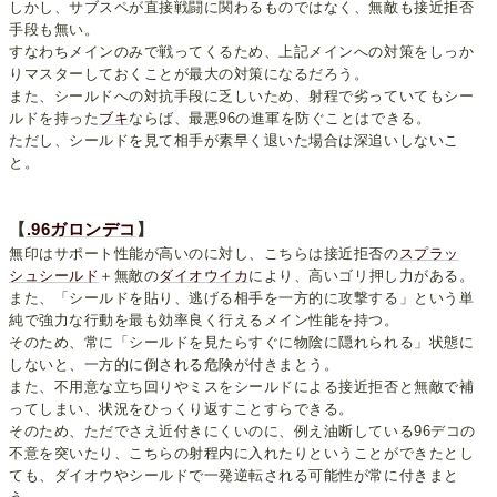
しかし、サブスペが直接戦闘に関わるものではなく、無敵も接近拒否
手段も無い。
すなわちメインのみで戦ってくるため、上記メインへの対策をしっか
りマスターしておくことが最大の対策になるだろう。
また、シールドへの対抗手段に乏しいため、射程で劣っていてもシー
ルドを持った
ブキ
ならば、最悪96の進軍を防ぐことはできる。
ただし、シールドを見て相手が素早く退いた場合は深追いしないこ
と。
【
.96ガロンデコ
】
無印はサポート性能が高いのに対し、こちらは接近拒否の
スプラッ
シュシールド
＋無敵の
ダイオウイカ
により、高いゴリ押し力がある。
また、「シールドを貼り、逃げる相手を一方的に攻撃する」という単
純で強力な行動を最も効率良く行えるメイン性能を持つ。
そのため、常に「シールドを見たらすぐに物陰に隠れられる」状態に
しないと、一方的に倒される危険が付きまとう。
また、不用意な立ち回りやミスをシールドによる接近拒否と無敵で補
ってしまい、状況をひっくり返すことすらできる。
そのため、ただでさえ近付きにくいのに、例え油断している96デコの
不意を突いたり、こちらの射程内に入れたりということができたとし
ても、ダイオウやシールドで一発逆転される可能性が常に付きまと