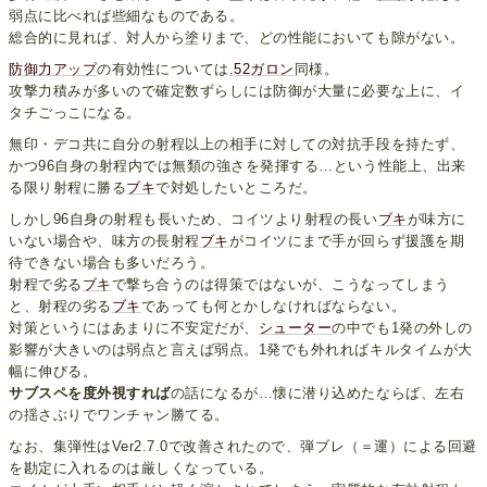
弱点に比べれば些細なものである。
総合的に見れば、対人から塗りまで、どの性能においても隙がない。
防御力アップ
の有効性については
.52ガロン
同様。
攻撃力積みが多いので確定数ずらしには防御が大量に必要な上に、イ
タチごっこになる。
無印・デコ共に自分の射程以上の相手に対しての対抗手段を持たず、
かつ96自身の射程内では無類の強さを発揮する…という性能上、出来
る限り射程に勝る
ブキ
で対処したいところだ。
しかし96自身の射程も長いため、コイツより射程の長い
ブキ
が味方に
いない場合や、味方の長射程
ブキ
がコイツにまで手が回らず援護を期
待できない場合も多いだろう。
射程で劣る
ブキ
で撃ち合うのは得策ではないが、こうなってしまう
と、射程の劣る
ブキ
であっても何とかしなければならない。
対策というにはあまりに不安定だが、
シューター
の中でも1発の外しの
影響が大きいのは弱点と言えば弱点。1発でも外れればキルタイムが大
幅に伸びる。
サブスペを度外視すれば
の話になるが…懐に潜り込めたならば、左右
の揺さぶりでワンチャン勝てる。
なお、集弾性はVer2.7.0で改善されたので、弾ブレ（＝運）による回避
を勘定に入れるのは厳しくなっている。