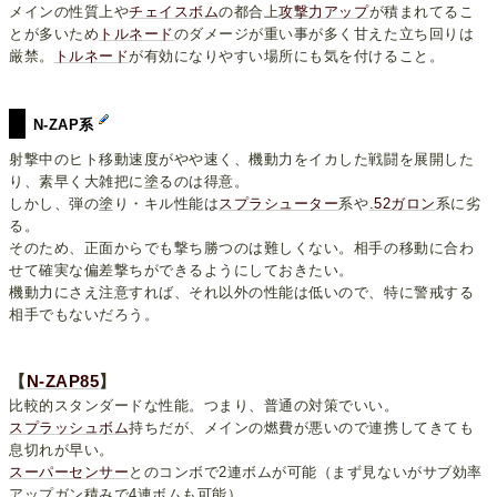
メインの性質上や
チェイスボム
の都合上
攻撃力アップ
が積まれてるこ
とが多いため
トルネード
のダメージが重い事が多く甘えた立ち回りは
厳禁。
トルネード
が有効になりやすい場所にも気を付けること。
N-ZAP系
射撃中のヒト移動速度がやや速く、機動力をイカした戦闘を展開した
り、素早く大雑把に塗るのは得意。
しかし、弾の塗り・キル性能は
スプラシューター
系や
.52ガロン
系に劣
る。
そのため、正面からでも撃ち勝つのは難しくない。相手の移動に合わ
せて確実な偏差撃ちができるようにしておきたい。
機動力にさえ注意すれば、それ以外の性能は低いので、特に警戒する
相手でもないだろう。
【
N-ZAP85
】
比較的スタンダードな性能。つまり、普通の対策でいい。
スプラッシュボム
持ちだが、メインの燃費が悪いので連携してきても
息切れが早い。
スーパーセンサー
とのコンボで2連ボムが可能（まず見ないがサブ効率
アップガン積みで4連ボムも可能）。