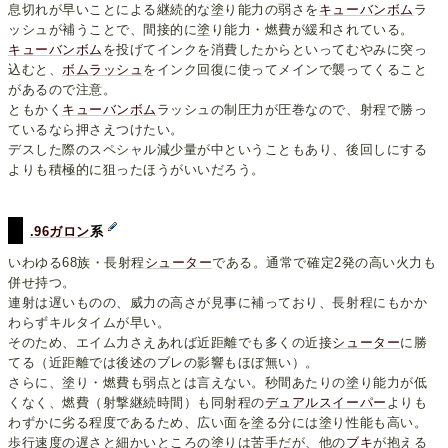
息切れが早いことによる継続的な塗り能力の弱さを
キューバンボム
ラ
ッシュが補うことで、間接的に塗り能力・燃費が緩和されている。
キューバンボム
を投げてインクを消費したからといってむやみに突っ
込むと、
ボムラッシュ
をインク回復に使ってメインで襲ってくること
があるので注意。
ともかく
キューバンボム
ラッシュの制圧力が圧巻なので、射程で勝っ
ているなら押さえつけたい。
デスした際のスペシャル減少量が中ということもあり、後回しにする
よりも積極的に狙ったほうがいいだろう。
.96ガロン
系
いわゆる68族・長射程
シューター
である。通常で確定2発の高い火力も
併せ持つ。
連射は遅いものの、威力の高さが見事に補っており、長射程にもかか
わらずキルタイムが早い。
そのため、エイム力さえあれば近距離でも多くの近接
シューター
に勝
てる（近距離では後述のブレの影響もほぼ無い）。
さらに、塗り・燃費も弱点とは言えない。秒間あたりの塗り能力が低
くなく、燃費（射撃継続時間）も同射程の
デュアルスイーパー
よりも
わずかに劣る程度であるため、広い面を塗る分には塗り性能も高い。
歩行速度の遅さと細かいところの塗りは苦手だが、他の
ブキ
が抱える