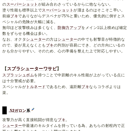
の
スーパーショット
が組み合わさっているからに他ならない。
塗り性能も標準以上で
スーパーショット
が溜まるのはそこそこ早い。
前線
ブキ
でありながらデスペナが75%と重いため、優先的に倒すとス
ペシャルの危険が大幅に減る。
無印ほど攻撃積みは多くなく、
防御力アップ
をメイン1以上積めば確定
数をずらせる機会は多い。
なお、オクタ
シューター
の方は
シューター
の中でも射撃音が特徴的な
ので、姿が見えなくとも
ブキ
の判別が容易にでき、どの方向にいるの
かも分かりやすい。そのため、心の準備を整えた上で対応しやすい。
【
スプラシューターワサビ
】
スプラッシュボム
を持つことで中距離のキル性能が上がっている点に
は十分警戒が必要。
スペシャルが
トルネード
であるため、遠距離
ブキ
ならコラボよりは
楽。
.52ガロン
系
攻撃力が高く直接戦闘が得意な
ブキ
。
シューター
中最速のキルタイムを持っている為、あちらの射程内で正