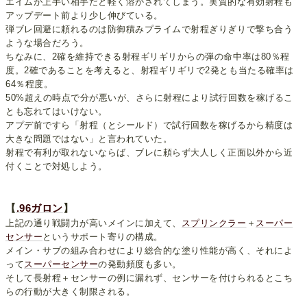
エイムが上手い相手だと軽く溶かされてしまう。実質的な有効射程も
アップデート前より少し伸びている。
弾ブレ回避に頼れるのは防御積みプライムで射程ぎりぎりで撃ち合う
ような場合だろう。
ちなみに、2確を維持できる射程ギリギリからの弾の命中率は80％程
度。2確であることを考えると、射程ギリギリで2発とも当たる確率は
64％程度。
50%超えの時点で分が悪いが、さらに射程により試行回数を稼げるこ
とも忘れてはいけない。
アプデ前ですら「射程（とシールド）で試行回数を稼げるから精度は
大きな問題ではない」と言われていた。
射程で有利が取れないならば、ブレに頼らず大人しく正面以外から近
付くことで対処しよう。
【
.96ガロン
】
上記の通り戦闘力が高いメインに加えて、
スプリンクラー
＋
スーパー
センサー
というサポート寄りの構成。
メイン・サブの組み合わせにより総合的な塗り性能が高く、それによ
って
スーパーセンサー
の発動頻度も多い。
そして長射程＋センサーの例に漏れず、センサーを付けられるとこち
らの行動が大きく制限される。