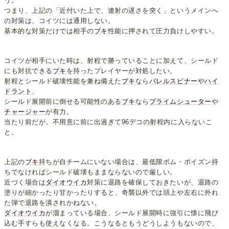
う。
つまり、上記の「近付いた上で、連射の遅さを突く」というメインへ
の対策は、コイツには通用しない。
基本的な対策だけでは相手の
ブキ
性能に押されて圧力負けしやすい。
コイツが相手にいた時は、射程で勝っていることに加えて、シールド
にも対抗できる
ブキ
を持ったプレイヤーが対処したい。
射程とシールド破壊性能を兼ね備えた
ブキ
なら
バレルスピナー
や
ハイ
ドラント
、
シールド展開前に倒せる可能性のある
ブキ
なら
プライムシューター
や
チャージャー
が有力。
当たり前だが、不用意に前に出過ぎて96デコの射程内に入らないこ
と。
上記の
ブキ
持ちが自チームにいない場合は、最低限ボム・ポイズン持
ちでなければシールド破壊もままならないので厳しい。
近づく場合は
ダイオウイカ
対策に退路を確保しておきたいが、退路の
塗りが細かったり甘かったりすると、奇襲以外では頭上や左右に外れ
た弾で退路を潰されかねない。
ダイオウイカ
が溜まっている場合、シールド展開時に強引に懐に飛び
込む手すらも使えなくなる。こうなるともうどうしようもないので、