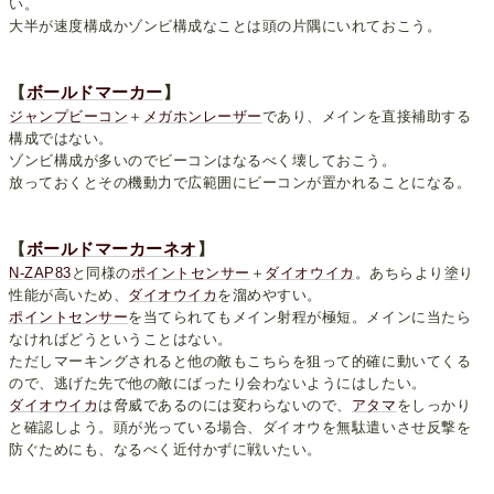
い。
大半が速度構成かゾンビ構成なことは頭の片隅にいれておこう。
【
ボールドマーカー
】
ジャンプビーコン
＋
メガホンレーザー
であり、メインを直接補助する
構成ではない。
ゾンビ構成が多いのでビーコンはなるべく壊しておこう。
放っておくとその機動力で広範囲にビーコンが置かれることになる。
【
ボールドマーカーネオ
】
N-ZAP83
と同様の
ポイントセンサー
＋
ダイオウイカ
。あちらより塗り
性能が高いため、
ダイオウイカ
を溜めやすい。
ポイントセンサー
を当てられてもメイン射程が極短。メインに当たら
なければどうということはない。
ただしマーキングされると他の敵もこちらを狙って的確に動いてくる
ので、逃げた先で他の敵にばったり会わないようにはしたい。
ダイオウイカ
は脅威であるのには変わらないので、
アタマ
をしっかり
と確認しよう。頭が光っている場合、ダイオウを無駄遣いさせ反撃を
防ぐためにも、なるべく近付かずに戦いたい。