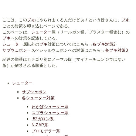
ここは、この
ブキ
にやられまくるんだけどぉ！という皆さんに、
ブキ
ごとの対策を叩き込むページである。
このページは、
シューター
属（リールガン種、ブラスター種含む）の
ブキ
への対策を記述している。
シューター
属以外の
ブキ
対策についてはこちら→
各ブキ対策2
サブウェポン
・スぺシャルウェポンへの対策はこちら→
各ブキ対策3
記述の順番はカテゴリ別にノーマル版（マイナーチェンジではない
版）が解禁される順番とした。
シューター
サブウェポン
各シューター対策
わかばシューター系
スプラシューター系
.52ガロン系
N-ZAP系
プロモデラー系