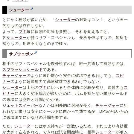
シューター
とにかく種類が多いため、「
シューター
の対策はコレ！」という画一
的なものは存在しない。
よって、
ブキ
毎に個別の対策を参照し、それを覚えること。
各
シューター
が持つサブ・スペシャルも、長所を伸ばすもの、短所を
補うもの、用途不明なものまで様々。
サブウェポン
相手のサブ・スペシャルを度外視すれば、唯一共通して有効なのは、
スプラッシュシールド
である。
チャージャー
のように遠距離から安全に破壊できるわけでも、
スピ
ナー
のように超連射力で高速破壊できるわけでもない。
シューター
は上記の
ブキ
に比べると全体的に射程が劣り、連射力も
ス
ピナー
に大きく劣る場合が多いために、ボムを持たない限りシールド
の破壊には意外と時間がかかる。
ジェットスイーパー
なんかは例外的に射程が長く、
チャージャー
に狙
われない限りは安全にシールドに向かって撃てるが、DPSが低いため
に破壊までにかなりの時間を要する。
ただ、
シューター
にはボム持ちが一定数いるため、それにより有効度
が大きく左右される。できれば試合開始時に、相手
シューター
がボム