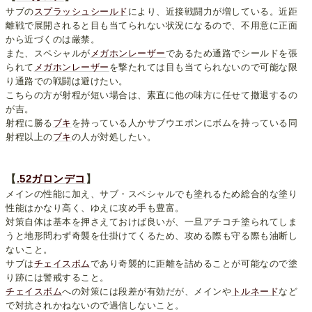
サブの
スプラッシュシールド
により、近接戦闘力が増している。近距
離戦で展開されると目も当てられない状況になるので、不用意に正面
から近づくのは厳禁。
また、スペシャルが
メガホンレーザー
であるため通路でシールドを張
られて
メガホンレーザー
を撃たれては目も当てられないので可能な限
り通路での戦闘は避けたい。
こちらの方が射程が短い場合は、素直に他の味方に任せて撤退するの
が吉。
射程に勝る
ブキ
を持っている人かサブウエポンにボムを持っている同
射程以上の
ブキ
の人が対処したい。
【
.52ガロンデコ
】
メインの性能に加え、サブ・スペシャルでも塗れるため総合的な塗り
性能はかなり高く、ゆえに攻め手も豊富。
対策自体は基本を押さえておけば良いが、一旦アチコチ塗られてしま
うと地形問わず奇襲を仕掛けてくるため、攻める際も守る際も油断し
ないこと。
サブは
チェイスボム
であり奇襲的に距離を詰めることが可能なので塗
り跡には警戒すること。
チェイスボム
への対策には段差が有効だが、メインや
トルネード
など
で対抗されかねないので過信しないこと。