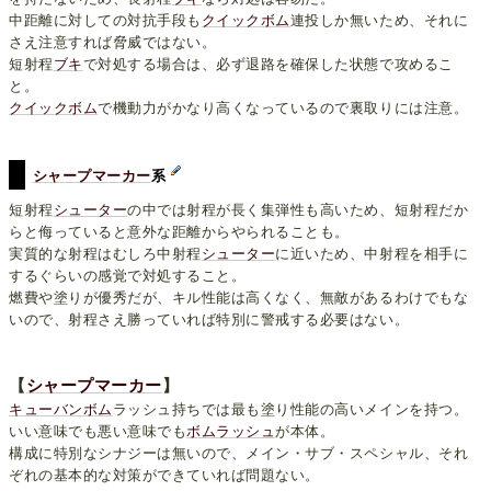
中距離に対しての対抗手段も
クイックボム
連投しか無いため、それに
さえ注意すれば脅威ではない。
短射程
ブキ
で対処する場合は、必ず退路を確保した状態で攻めるこ
と。
クイックボム
で機動力がかなり高くなっているので裏取りには注意。
シャープマーカー
系
短射程
シューター
の中では射程が長く集弾性も高いため、短射程だか
らと侮っていると意外な距離からやられることも。
実質的な射程はむしろ中射程
シューター
に近いため、中射程を相手に
するぐらいの感覚で対処すること。
燃費や塗りが優秀だが、キル性能は高くなく、無敵があるわけでもな
いので、射程さえ勝っていれば特別に警戒する必要はない。
【
シャープマーカー
】
キューバンボム
ラッシュ持ちでは最も塗り性能の高いメインを持つ。
いい意味でも悪い意味でも
ボムラッシュ
が本体。
構成に特別なシナジーは無いので、メイン・サブ・スペシャル、それ
ぞれの基本的な対策ができていれば問題ない。