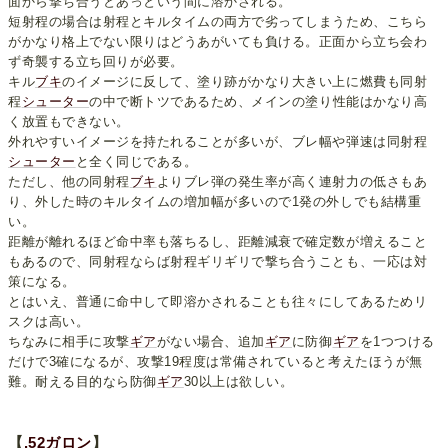
面から撃ち合うとあっという間に溶かされる。
短射程の場合は射程とキルタイムの両方で劣ってしまうため、こちら
がかなり格上でない限りはどうあがいても負ける。正面から立ち会わ
ず奇襲する立ち回りが必要。
キル
ブキ
のイメージに反して、塗り跡がかなり大きい上に燃費も同射
程
シューター
の中で断トツであるため、メインの塗り性能はかなり高
く放置もできない。
外れやすいイメージを持たれることが多いが、ブレ幅や弾速は同射程
シューター
と全く同じである。
ただし、他の同射程
ブキ
よりブレ弾の発生率が高く連射力の低さもあ
り、外した時のキルタイムの増加幅が多いので1発の外しでも結構重
い。
距離が離れるほど命中率も落ちるし、距離減衰で確定数が増えること
もあるので、同射程ならば射程ギリギリで撃ち合うことも、一応は対
策になる。
とはいえ、普通に命中して即溶かされることも往々にしてあるためリ
スクは高い。
ちなみに相手に攻撃
ギア
がない場合、追加
ギア
に防御
ギア
を1つつける
だけで3確になるが、攻撃19程度は常備されていると考えたほうが無
難。耐える目的なら防御
ギア
30以上は欲しい。
【
.52ガロン
】