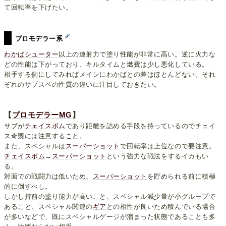
て回転率を下げたい。
プロモデラー系
わかばシューター
以上の連射力で塗り性能が非常に高い。逆に火力な
どの性能は下がっており、キルタイムと燃費は少し悪化している。
相手する側にしてみればメインにわかばとの差はほとんどない。それ
ぞれのサブスペの性質の違いに注目しておきたい。
【
プロモデラーMG
】
サブが
チェイスボム
であり距離を詰める手段を持っているのでチェイ
ス奇襲には注意すること。
また、スペシャルは
スーパーショット
で回転率は上位なので要注意。
チェイスボム
→
スーパーショット
という強力な戦法をするイカもい
る。
対面での戦闘力は低いため、
スーパーショット
を貯められる前に積極
的に倒すべし。
しかし持前の塗り能力が高いこと、スペシャル減少量が小グループで
あること、スペシャル関連の
ギア
との相性が良いため積んでいる場合
が多いなどで、既にスペシャルゲージが溜まった状態であることも多