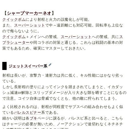
【
シャープマーカーネオ
】
クイックボム
により射程と火力の誤魔化しが可能。
また、
スーパーショット
で中～遠距離にも対応可能。回転率も上位な
ので侮らないように。
クイックボム
＋メインへの警戒、
スーパーショット
への警戒、共に
ス
プラシューター
や同コラボの対策と通じる。これらは戦闘の基本の対
策でもあるため、確実にマスターしておきたい。
ジェットスイーパー
系
射程は長いが、攻撃力・連射力は共に低く、キル性能にはかなり劣っ
ている。
しかし長射程の塗りによってインクを踏まされてしまうと、イカダッ
シュ減速or解除とスリップダメージが入り大きな隙を晒すことになるの
で注意。コイツ自体は脅威でなくとも、他の敵に狩られてしまう。
よく比較されるのは、射程が同程度でサブスペの組み合わせもよく似
ている
バレルスピナー
系である。
細かい説明は各
ブキ
ページに譲るが、バレスピ系と比べると、こちら
はチャージの必要が無いため、ノーアクションで途切れなくネチネチ