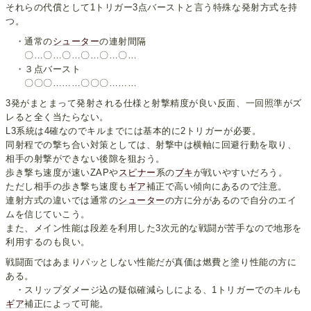
それらの代償として1トリガー3点バーストと言う特殊な発射方式を持
つ。
・通常の
シューター
の連射間隔
〇…〇…〇…〇…〇…〇…
・３点バースト
〇〇〇………〇〇〇………
3発がまとまって発射される仕様と射撃精度が良い反面、一回照準がズ
レると全く当たらない。
L3系統は4確なのでキルまでには基本的に2トリガーが必要。
同射程での撃ち合い対策としては、射撃中は横軸に回避行動を取り、
相手の射撃ができない後隙を狙おう。
歩き撃ち速度が速いZAPや
スピナー
系の
ブキ
が戦いやすいだろう。
ただし相手の歩き撃ち速度も
ギア
補正で高い傾向にあるので注意。
連射方式の違いでは通常の
シューター
の方に分があるので自分のエイ
ムを信じていこう。
また、メイン性能は段差を利用した3次元的な戦闘が苦手なので地形を
利用するのも良い。
戦闘面ではあまりパッとしない性能だが真価は燃費と塗り性能の方に
ある。
・スリップダメージ込の疑似確減らしによる、1トリガーでのキルも
ギア
補正によって可能。