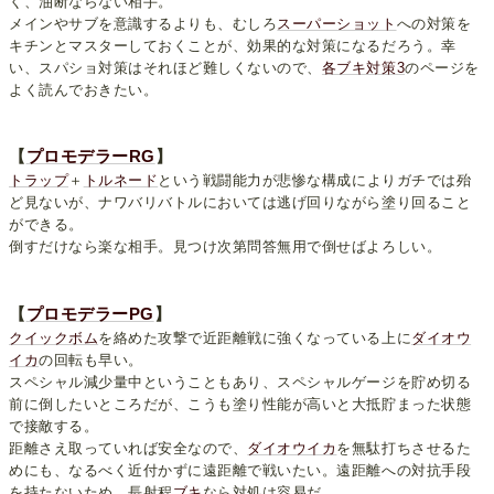
く、油断ならない相手。
メインやサブを意識するよりも、むしろ
スーパーショット
への対策を
キチンとマスターしておくことが、効果的な対策になるだろう。幸
い、スパショ対策はそれほど難しくないので、
各ブキ対策3
のページを
よく読んでおきたい。
【
プロモデラーRG
】
トラップ
＋
トルネード
という戦闘能力が悲惨な構成によりガチでは殆
ど見ないが、ナワバリバトルにおいては逃げ回りながら塗り回ること
ができる。
倒すだけなら楽な相手。見つけ次第問答無用で倒せばよろしい。
【
プロモデラーPG
】
クイックボム
を絡めた攻撃で近距離戦に強くなっている上に
ダイオウ
イカ
の回転も早い。
スペシャル減少量中ということもあり、スペシャルゲージを貯め切る
前に倒したいところだが、こうも塗り性能が高いと大抵貯まった状態
で接敵する。
距離さえ取っていれば安全なので、
ダイオウイカ
を無駄打ちさせるた
めにも、なるべく近付かずに遠距離で戦いたい。遠距離への対抗手段
を持たないため、長射程
ブキ
なら対処は容易だ。