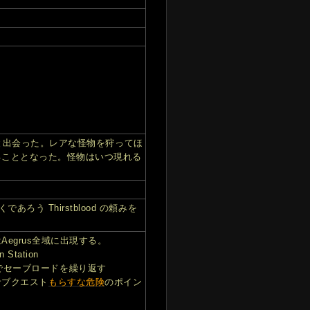
dit と出会った。レアな怪物を狩ってほ
ることとなった。怪物はいつ現れる
ろう Thirstblood の頼みを
はAegrus全域に出現する。
Station
近に湧くまでセーブロードを繰り返す
ve(サブクエスト
もらすな危険
のポイン