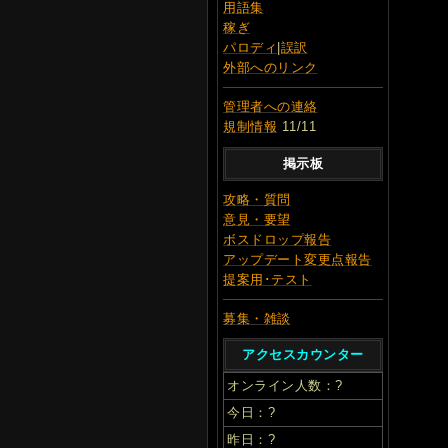
用語集
稼ぎ
パロディ
|
誤訳
外部へのリンク
管理者への連絡
規制情報
11/11
掲示板
攻略・質問
意見・要望
ボスドロップ報告
アップデート変更点報告
提案用･テスト
募集・雑談
アクセスカウンター
オンライン人数：
?
今日：
?
昨日：
?