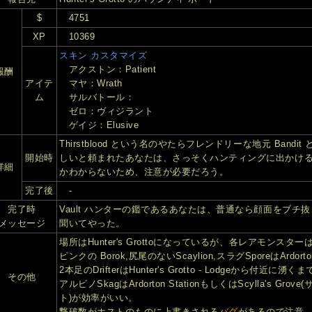
$
4751
XP
10369
スキン カスタマイズ
アクストン：Patient
報酬
アイテ
マヤ：Wrath
ム
サルバトール：
ゼロ：ヴィジラント
ゲイジ：Elusive
Thirstblood という名のやたらフレンドリーな地元 Ban
開始時
しいと頼まれたあなたは、さっそくハンティングに出かけ
詳細
かわからないため、注意が必要だろう。
完了後
-
完了時
Vault ハンターの鑑であるあなたは、普通なら顔面をブチ抜くであ
メッセージ
聞いてやった。
場所はHunter's Grottoになっているが、各レアモンスター
ピンクの Borok,尻尾のないScaylion,スラグSporeはArdorton 
2本足のDrifterはHunter's Grotto - Lodgeから付
その他
アルビノSkagはArdorton StationもしくはScylla's Gro
ト)が効率がいい。
撃破数がホストのものに上書きされる
バグ
があるので注意