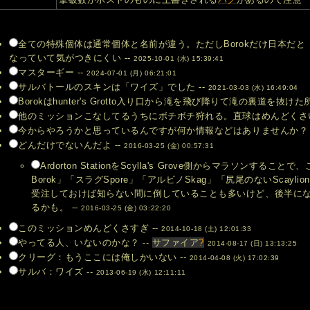
全ての特殊個体は通常個体と名前が違う。ただしBorokだけ日本だと「
なっていて気がつきにくい --
2025-10-01 (水) 15:39:41
マスターギー --
2024-07-01 (月) 06:21:01
サルバトールのスキンは「ワイズ」でした --
2021-03-03 (水) 16:49:04
Borokはhunter's Grotto入り口から滝を飛び降りて滝の裏道を抜けた所
他のミッションこなしてるうちにボチボチ狩れる。直球はめんどくさい
今からやろうかと思っているんですが何か情報などはありませんか？ 
どんだけでないんだよ --
2016-03-25 (金) 00:57:31
Ardorton StationをScylla's Grove側からマラソンす
Borok」「スラグSpore」「アルビノSkag」「尻尾のないScay
受注しておけば知らない間に倒していることも多いけど、後半に
るかも。 --
2016-03-25 (金) 03:22:20
このミッションめんどくさすぎ --
2014-10-18 (土) 12:01:33
やってる人、いないのかな？ --
サファイア
?
2014-08-17 (日) 13:13:25
クリーグ：もうここには俺しかいない --
2014-04-08 (火) 17:02:39
サルバ：ワイズ --
2013-06-19 (水) 12:11:11