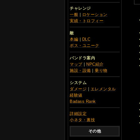
チャレンジ
一般
|
ロケーション
実績・トロフィー
敵
本編
|
DLC
ボス・ユニーク
パンドラ案内
マップ
|
NPC紹介
施設・設備
|
乗り物
システム
ダメージ
|
エレメンタル
経験値
Badass Rank
詳細設定
小ネタ・裏技
その他