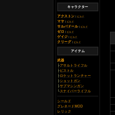
キャラクター
アクストン
|
ビルド
マヤ
|
ビルド
サルバドール
|
ビルド
ゼロ
|
ビルド
ゲイジ
|
ビルド
クリーグ
|
ビルド
アイテム
武器
├
アサルトライフル
├
ピストル
├
ロケットランチャー
├
ショットガン
├
サブマシンガン
└
スナイパーライフル
シールド
グレネードMOD
レリック