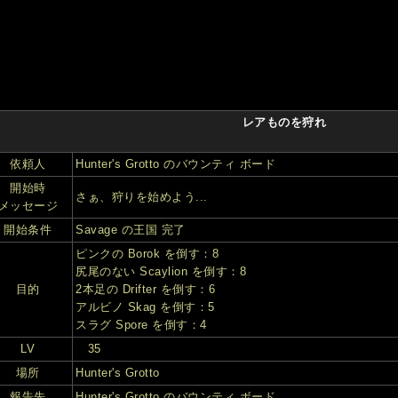
レアものを狩れ
依頼人
Hunter's Grotto のバウンティ ボード
開始時
さぁ、狩りを始めよう...
メッセージ
開始条件
Savage の王国 完了
ピンクの Borok を倒す：8
尻尾のない Scaylion を倒す：8
目的
2本足の Drifter を倒す：6
アルビノ Skag を倒す：5
スラグ Spore を倒す：4
LV
35
場所
Hunter's Grotto
報告先
Hunter's Grotto のバウンティ ボード