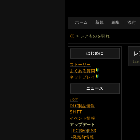
[
ホーム
|
新規
|
編集
|
添付
> レアものを狩れ
レ
はじめに
Last
ストーリー
よくある質問
ネットプレイ
ニュース
バグ
DLC製品情報
SHiFT
イベント情報
アップデート
├
PC
|
360
|
PS3
└
発売前情報