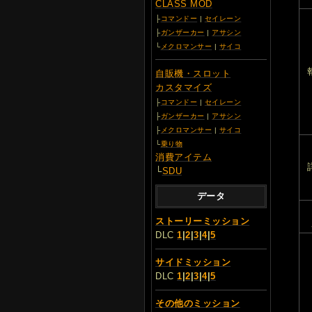
CLASS MOD
├
コマンドー
|
セイレーン
├
ガンザーカー
|
アサシン
└
メクロマンサー
|
サイコ
自販機・スロット
カスタマイズ
├
コマンドー
|
セイレーン
├
ガンザーカー
|
アサシン
├
メクロマンサー
|
サイコ
└
乗り物
消費アイテム
└
SDU
データ
ストーリーミッション
DLC
1
|
2
|
3
|
4
|
5
サイドミッション
DLC
1
|
2
|
3
|
4
|
5
その他のミッション