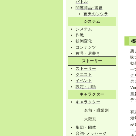
バトル
関連商品･書籍
蒼天のソウラ
システム
システム
作戦
状態変化
概
コンテンツ
悪
称号・肩書き
味
ストーリー
効
ストーリー
一
クエスト
ク
イベント
果
設定・用語
Ve
嵐
キャラクター
デ
キャラクター
名前・職業別
有
短
大陸別
み
集団・団体
一
台詞･メッセージ