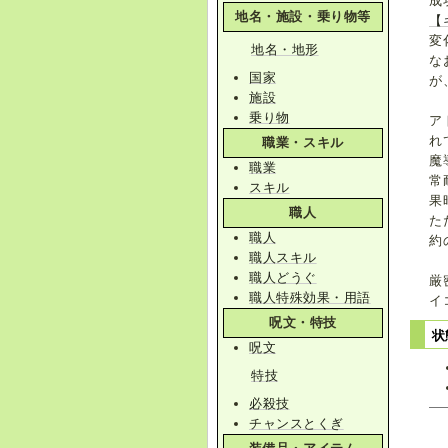
成
地名・施設・乗り物等
【
変
地名・地形
な
国家
が
施設
乗り物
ア
れ
職業・スキル
魔
職業
常
スキル
果
職人
た
職人
約
職人スキル
職人どうぐ
厳
職人特殊効果・用語
イ
呪文・特技
状
呪文
特技
必殺技
チャンスとくぎ