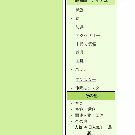
装備品・アイテム
武器
盾
防具
アクセサリー
手持ち装備
道具
宝珠
バッジ
モンスター
仲間モンスター
その他
音楽
俗称・通称
関連人物・団体
その他
〔
人気
/
今日人気
〕〔
最
新
〕