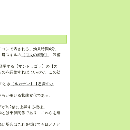
イコンで表される。効果時間4分。
、鎌スキルの
【厄災の滅撃】
、装備
で登場する
【マンドラゴラ】
の
【ス
ものを調整すればよいので、この効
のとき
【ルカナン】
【悪夢の氷
ちらが用いる状態変化である。
率が約2倍に上昇する模様。
動とは乗算関係であり、これらを組
高い場合はこれを掛けてもほとんど