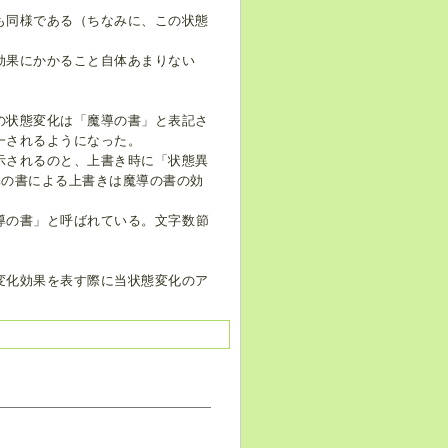
も同様である（ちなみに、この状態
効果にかかること自体あまりない
の状態変化は「魔導の書」と表記さ
一されるようになった。
示されるのと、上書き時に「状態異
導の書による上書きは魔導の書の効
導の書」と呼ばれている。文字数節
変化効果を表す際に当状態変化のア