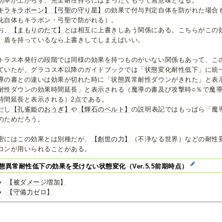
功率が上がらず、完全耐性持ちにはまったくもって無意味となる。
キラキラポーン】
【弓聖の守り星】
の効果で付与判定自体を防がれた場合
化自体もキラポン・弓聖で防がれる）。
お、
【まもりのたて】
とは相互に上書きしあう関係にある。こちらがこの
、盾を持っているなら上書きしてしまえばいい。
トラス本発行の段階では同様の効果を持つものがいない関係もあって、こ
ていたが、グラコス本以降のガイドブックでは「状態変化耐性低下」に統
導の書との違いは効果が切れた時に「状態異常耐性ダウンがきれた」と表
耐性ダウンの効果時間延長」と表示される（魔導の書及び攻撃時○％で魔
時間延長と表示される）2点である。
だし
【孔雀姫のおうぎ】
や
【輝石のベルト】
の説明表記ではもっぱら「魔
のためだろう。
密にはこの効果とは別種だが、
【創世の力】
（不浄なる世界）などの耐性
コンが用いられることがある。
態異常耐性低下の効果を受けない状態変化（Ver.5.5前期時点）
【被ダメージ増加】
【守備力ゼロ】