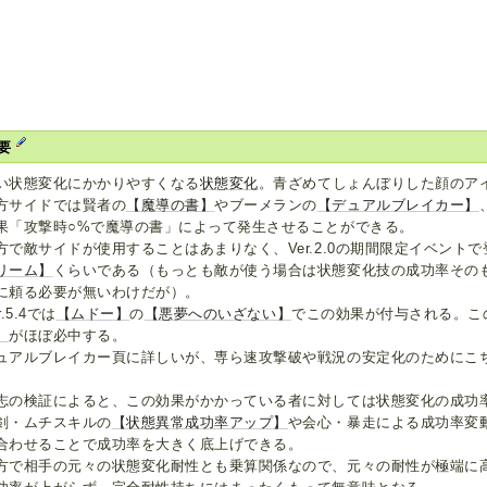
要
い状態変化にかかりやすくなる
状態変化
。青ざめてしょんぼりした顔のア
方サイドでは賢者の
【魔導の書】
やブーメランの
【デュアルブレイカー】
果「攻撃時○%で魔導の書」によって発生させることができる。
方で敵サイドが使用することはあまりなく、Ver.2.0の期間限定イベント
リーム】
くらいである（もっとも敵が使う場合は状態変化技の成功率その
に頼る必要が無いわけだが）。
r.5.4では
【ムドー】
の
【悪夢へのいざない】
でこの効果が付与される。こ
】
がほぼ必中する。
ュアルブレイカー頁に詳しいが、専ら速攻撃破や戦況の安定化のためにこ
志の検証によると、この効果がかかっている者に対しては状態変化の成功
剣・ムチスキルの
【状態異常成功率アップ】
や会心・暴走による成功率変
合わせることで成功率を大きく底上げできる。
方で相手の元々の状態変化耐性とも乗算関係なので、元々の耐性が極端に