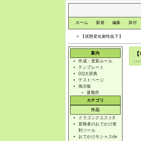
[
ホーム
|
新規
|
編集
|
添付
> 【状態変化耐性低下】
案内
【
作成・更新ルール
Last
テンプレート
DQ大辞典
テストページ
掲示板
避難所
カテゴリ
作品
ドラゴンクエストX
冒険者のおでかけ便
利ツール
おでかけモシャスde