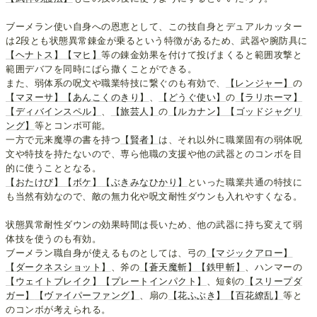
ブーメラン使い自身への恩恵として、この技自身とデュアルカッター
は2段とも状態異常錬金が乗るという特徴があるため、武器や腕防具に
【ヘナトス】
【マヒ】
等の錬金効果を付けて投げまくると範囲攻撃と
範囲デバフを同時にばら撒くことができる。
また、弱体系の呪文や職業特技に繋ぐのも有効で、
【レンジャー】
の
【マヌーサ】
【あんこくのきり】
、
【どうぐ使い】
の
【ラリホーマ】
【ディバインスペル】
、
【旅芸人】
の
【ルカナン】
【ゴッドジャグリ
ング】
等とコンボ可能。
一方で元来魔導の書を持つ
【賢者】
は、それ以外に職業固有の弱体呪
文や特技を持たないので、専ら他職の支援や他の武器とのコンボを目
的に使うこととなる。
【おたけび】
【ボケ】
【ぶきみなひかり】
といった職業共通の特技に
も当然有効なので、敵の無力化や呪文耐性ダウンも入れやすくなる。
状態異常耐性ダウンの効果時間は長いため、他の武器に持ち変えて弱
体技を使うのも有効。
ブーメラン職自身が使えるものとしては、弓の
【マジックアロー】
【ダークネスショット】
、斧の
【蒼天魔斬】
【鉄甲斬】
、ハンマーの
【ウェイトブレイク】
【プレートインパクト】
、短剣の
【スリープダ
ガー】
【ヴァイパーファング】
、扇の
【花ふぶき】
【百花繚乱】
等と
のコンボが考えられる。