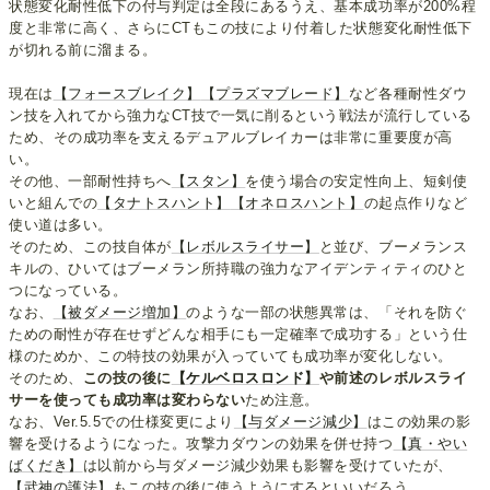
状態変化耐性低下の付与判定は全段にあるうえ、基本成功率が200%程
度と非常に高く、さらにCTもこの技により付着した状態変化耐性低下
が切れる前に溜まる。
現在は
【フォースブレイク】
【プラズマブレード】
など各種耐性ダウ
ン技を入れてから強力なCT技で一気に削るという戦法が流行している
ため、その成功率を支えるデュアルブレイカーは非常に重要度が高
い。
その他、一部耐性持ちへ
【スタン】
を使う場合の安定性向上、短剣使
いと組んでの
【タナトスハント】
【オネロスハント】
の起点作りなど
使い道は多い。
そのため、この技自体が
【レボルスライサー】
と並び、ブーメランス
キルの、ひいてはブーメラン所持職の強力なアイデンティティのひと
つになっている。
なお、
【被ダメージ増加】
のような一部の状態異常は、「それを防ぐ
ための耐性が存在せずどんな相手にも一定確率で成功する」という仕
様のためか、この特技の効果が入っていても成功率が変化しない。
そのため、
この技の後に
【ケルベロスロンド】
や前述のレボルスライ
サーを使っても成功率は変わらない
ため注意。
なお、Ver.5.5での仕様変更により
【与ダメージ減少】
はこの効果の影
響を受けるようになった。攻撃力ダウンの効果を併せ持つ
【真・やい
ばくだき】
は以前から与ダメージ減少効果も影響を受けていたが、
【武神の護法】
もこの技の後に使うようにするといいだろう。