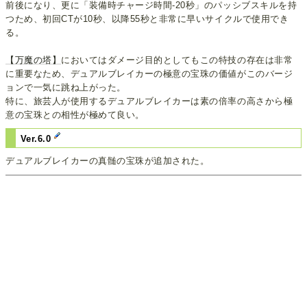
前後になり、更に「装備時チャージ時間-20秒」のパッシブスキルを持
つため、初回CTが10秒、以降55秒と非常に早いサイクルで使用でき
る。
【万魔の塔】
においてはダメージ目的としてもこの特技の存在は非常
に重要なため、デュアルブレイカーの極意の宝珠の価値がこのバージ
ョンで一気に跳ね上がった。
特に、旅芸人が使用するデュアルブレイカーは素の倍率の高さから極
意の宝珠との相性が極めて良い。
Ver.6.0
デュアルブレイカーの真髄の宝珠が追加された。