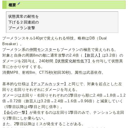
概要
状態異常の耐性を

下げる２回連続の

ブーメラン攻撃
ブーメランスキル140ptで覚えられる特技。略称はDB（Dual
Breaker）。
ブーメラン系の
仲間モンスター
もブーメランの極意で覚えられる。
対象と自身の周囲8mの敵に通常攻撃の2.4倍（
【旅芸人】
は3.2倍）の
ダメージを2回与え、240秒間
【状態変化耐性低下】
を付与して状態異
常にかかりやすくする。
消費MP8、射程8m、CT75秒(初回30秒)。属性は武器依存。
基本的な仕様は
【デュアルカッター】
と同じで、対象を起点とした左
回りと右回りそれぞれにダメージを与える。
ダメージは左回り・右回りそれぞれの1撃目から順に2.4倍→1.8倍→1.2
倍→0.72倍（旅芸人は3.2倍→2.4倍→1.6倍→0.96倍）と減衰していく
（5撃目以降は4撃目と同じ倍率）。
【会心の一撃】
が発生するのは左回り1撃目のみで、テンションも左回
り1撃目にしか乗らない。
また、2撃目以降はミスが発生することがある。