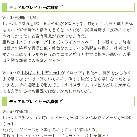
デュアルブレイカーの極意
Ver.3.0後期に追加。
1レベルで威力を3%、6レベルで18%上げる。確かにこの技の威力自体
も高い上宝珠自体の倍率も悪くないのだが、実装当時は「技巧の方が
うれしかった」と言う意見が多かったようだ。
宝珠は
【スライムボーグ】
と
【スライムエンペラー】
が落とし、前者
は落とす確率が異様に低く雑魚なのにデイン系呪文を唱え、後者は強
すぎる上にザオラルを使うのでエモノ狩りと非常に相性が悪いと入手
は困難な部類に入るほどだった。
Ver.5.0で
【おばけヒトデ・強】
がドロップするため、魔界を少し深く
まで潜らなければいけないものの、倒す手段だけなら楽になったとも
いえる。その段階まで進んでしまえばスライムコンビのどちらかから
でも入手するのも困難ではないかもしれないが。
デュアルブレイカーの真髄
Ver.6.0で追加。
1レベルでテンション時にダメージが+50、6レベルでダメージが+300
される。
ただし、ダメージが上昇するのは左回り1撃目のみ。
宝珠は
【ホワイトパンサー】
、
【スライム・祖】
が落とす。