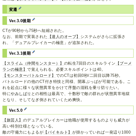
変遷
Ver.3.0後期
CTが90秒から75秒へ短縮された。
なお、前期で実装された
【達人のオーブ】
システムがさらに拡張さ
れ、「デュアルブレイカーの極意」が追加された。
Ver.3.1後期
【スライム（仲間モンスター）】
の転生7回目のスキルライン
【ブーメ
ランの極意】
で覚えられる。必要スキルポイントは40。
【モンスターバトルロード】
でのCTは初回0秒/二回目以降75秒。
バトルロードの他のCT付き特技と同様、開幕ぶっぱが可能である。こ
れを起点に様々な状態異常をかけて序盤の混戦を乗り切りたい。
特に
やみしばり
との相性は最高で、十数秒で敵の群れが状態異常地獄
となり、そしてなぎ倒されていくため爽快。
Ver.5.0
【旅芸人】
のデュアルブレイカーは他職が使用するものよりも威力が
高い特別仕様となっている。
敵の守備力にもよるが
【バイキルト】
が掛かっていれば一発辺り1000