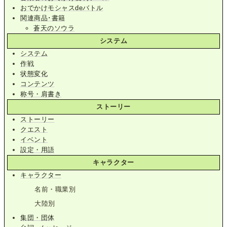
おでかけモシャスdeバトル
関連商品･書籍
蒼天のソウラ
システム
システム
作戦
状態変化
コンテンツ
称号・肩書き
ストーリー
ストーリー
クエスト
イベント
設定・用語
キャラクター
キャラクター
名前・職業別
大陸別
集団・団体