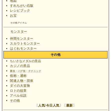
地図
すれちがい石版
レシピブック
お宝
その他アイテム
モンスター
仲間モンスター
スカウトモンスター
はぐれモンスター
その他
ちいさなメダルの景品
カジノの景品
裏技・バグ技・テクニック
俗称・通称
関連人物・団体
ダイの大冒険
ロトの紋章
アベル伝説
その他
〔
人気
/
今日人気
〕〔
最新
〕