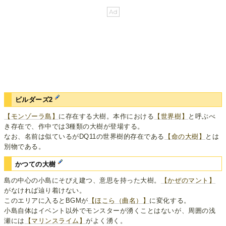
ビルダーズ2
【モンゾーラ島】
に存在する大樹。本作における
【世界樹】
と呼ぶべ
き存在で、作中では3種類の大樹が登場する。
なお、名前は似ているがDQ11の世界樹的存在である
【命の大樹】
とは
別物である。
かつての大樹
島の中心の小島にそびえ建つ、意思を持った大樹。
【かぜのマント】
がなければ辿り着けない。
このエリアに入るとBGMが
【ほこら（曲名）】
に変化する。
小島自体はイベント以外でモンスターが湧くことはないが、周囲の浅
瀬には
【マリンスライム】
がよく湧く。