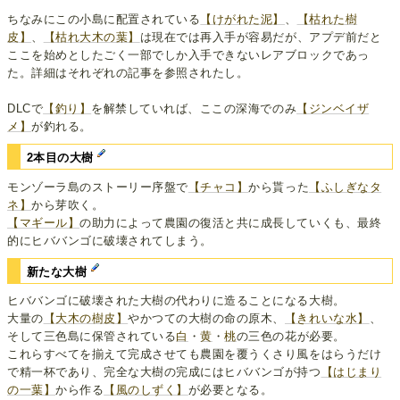
ちなみにこの小島に配置されている
【けがれた泥】
、
【枯れた樹
皮】
、
【枯れ大木の葉】
は現在では再入手が容易だが、アプデ前だと
ここを始めとしたごく一部でしか入手できないレアブロックであっ
た。詳細はそれぞれの記事を参照されたし。
DLCで
【釣り】
を解禁していれば、ここの深海でのみ
【ジンベイザ
メ】
が釣れる。
2本目の大樹
モンゾーラ島のストーリー序盤で
【チャコ】
から貰った
【ふしぎなタ
ネ】
から芽吹く。
【マギール】
の助力によって農園の復活と共に成長していくも、最終
的にヒババンゴに破壊されてしまう。
新たな大樹
ヒババンゴに破壊された大樹の代わりに造ることになる大樹。
大量の
【大木の樹皮】
やかつての大樹の命の原木、
【きれいな水】
、
そして三色島に保管されている
白
・
黄
・
桃
の三色の花が必要。
これらすべてを揃えて完成させても農園を覆うくさり風をはらうだけ
で精一杯であり、完全な大樹の完成にはヒババンゴが持つ
【はじまり
の一葉】
から作る
【風のしずく】
が必要となる。