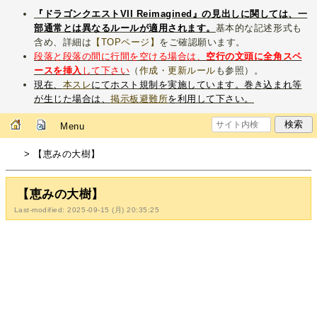
『ドラゴンクエストVII Reimagined』の見出しに関しては、一
部通常とは異なるルールが適用されます。
基本的な記述形式も
含め、詳細は
【TOPページ】
をご確認願います。
段落と段落の間に行間を空ける場合は、
空行の文頭に全角スペ
ースを挿入
して下さい
（
作成・更新ルール
も参照）。
現在、
本スレ
にてホスト規制を実施しています。巻き込まれ等
が生じた場合は、
掲示板避難所
を利用して下さい。
Menu
> 【恵みの大樹】
【恵みの大樹】
Last-modified: 2025-09-15 (月) 20:35:25