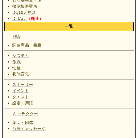
管理要望置き場
掲示板避難所
DQ10大辞典
DiffAna
（廃止）
一覧
作品
関連商品・書籍
システム
作戦
性格
状態変化
ストーリー
イベント
クエスト
設定・用語
キャラクター
集団・団体
台詞・メッセージ