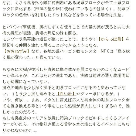
なお、くさり風を払う際に範囲内にある泥系ブロックが全て土系ブロ
ックに変化する（部屋の壁や床に使われているものは除く）。泥系ブ
ロックの色合いを利用したドット絵などを作っている場合は注意。
ヒババンゴ撃破後、風のしずくを使うことで大量の葉が茂ると共に大
樹の意思が復活、農場の周辺の緑も蘇る。
モンゾーラ島再建の道筋が整ったことで、ようやく
【からっぽ島】
を
開拓する仲間を連れて帰ることができるようになる。
【おおねずみ】
など、各地の反ハーゴン教モンスターNPCは「島を吹
く風が変わった」と喜んでいる。
ちなみに大樹が復活した直後に島全体が奇麗になるかのようなムービ
ーが流れるが、これはただの演出であり、実際は前述の通り農場周辺
しか綺麗になっていない。
拠点の地面を少し深く掘ると泥系ブロックになるのも変わっていな
い。（もう少し掘り進めると
【白い岩】
やグレー系になるが。）
いや、何故…。まあ、メタ的に言えば広大な島全体の泥系ブロック全
てを置き換える等という事をしたら処理が膨大になりすぎるので、難
しかったのだろう。
もしも拠点外のエリアを故意に汚染ブロックでビルドしまくるプレイ
ヤーがいたら、その物好き極まる苦労を水の泡にするイベントにもな
りかねないので…。