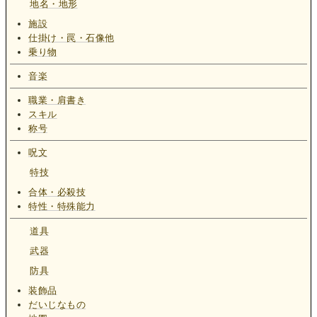
地名・地形
施設
仕掛け・罠・石像他
乗り物
音楽
職業・肩書き
スキル
称号
呪文
特技
合体・必殺技
特性・特殊能力
道具
武器
防具
装飾品
だいじなもの