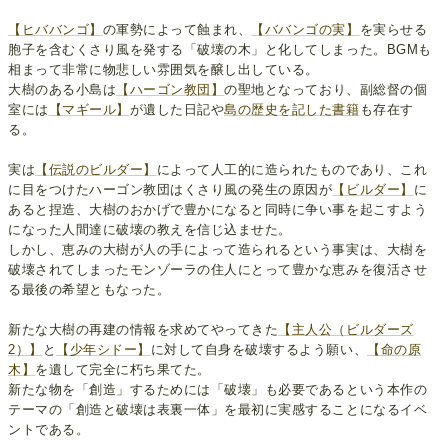
【ヒババンゴ】
の軍勢によって蝕まれ、
【ババンゴの実】
を実らせる
胞子を含むくさり風を発する「破壊の木」と化してしまった。BGMも
相まって非常に物悲しい雰囲気を醸し出している。
大樹のある小島は
【ハーゴン教団】
の聖地となっており、副総督の個
室には
【マギール】
が遺した日記や
島の歴史を記した書籍
も存在す
る。
実は
【伝説のビルダー】
によって人工的に造られたものであり、これ
に目をつけたハーゴン教団はくさり風の発生の原因が
【ビルダー】
に
あると捏造、大樹のおかげで豊かになると同時に争い事を起こすよう
になった人間達に破壊の教えを信じ込ませた。
しかし、恵みの大樹が人の手によって造られるという事実は、大樹を
破壊されてしまったモンゾーラの住人にとって豊かな恵みを復活させ
る最後の希望ともなった。
新たな大樹の再建の情報を求めてやってきた
【主人公（ビルダーズ
2）】
と
【少年シドー】
に対して自身を破壊するよう願い、
【命の原
木】
を遺して完全に朽ち果てた。
新たな物を「創造」するためには「破壊」も必要であるという本作の
テーマの「創造と破壊は表裏一体」を最初に実感することになるイベ
ントである。