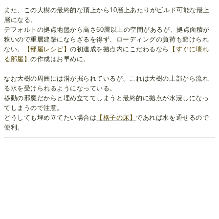
また、この大樹の最終的な頂上から10層上あたりがビルド可能な最上
層になる。
デフォルトの拠点地盤から高さ60層以上の空間があるが、拠点面積が
狭いので重層建築にならざるを得ず、ローディングの負荷も避けられ
ない。
【部屋レシピ】
の初達成を拠点内にこだわるなら
【すぐに壊れ
る部屋】
の作成はお早めに。
なお大樹の周囲には溝が掘られているが、これは大樹の上部から流れ
る水を受けられるようになっている。
移動の邪魔だからと埋め立ててしまうと最終的に拠点が水浸しになっ
てしまうので注意。
どうしても埋め立てたい場合は
【格子の床】
であれば水を通せるので
便利。