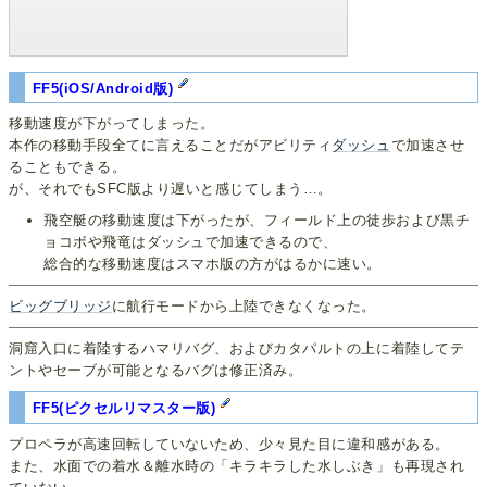
FF5(iOS/Android版)
移動速度が下がってしまった。
本作の移動手段全てに言えることだがアビリティ
ダッシュ
で加速させ
ることもできる。
が、それでもSFC版より遅いと感じてしまう…。
飛空艇の移動速度は下がったが、フィールド上の徒歩および黒チ
ョコボや飛竜はダッシュで加速できるので、
総合的な移動速度はスマホ版の方がはるかに速い。
ビッグブリッジ
に航行モードから上陸できなくなった。
洞窟入口に着陸するハマリバグ、およびカタパルトの上に着陸してテ
ントやセーブが可能となるバグは修正済み。
FF5(ピクセルリマスター版)
プロペラが高速回転していないため、少々見た目に違和感がある。
また、水面での着水＆離水時の「キラキラした水しぶき」も再現され