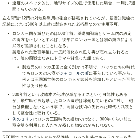
速度のスペック的に、地球サイズの星で使用した場合、一周に2週
間くらいかかる。
左右6門計12門の対地爆撃用の砲台が搭載されているが、基礎知識編の
記述によれば300年以上昔に製造された老朽品なので使用不可。
ロンカ王国が滅びたのは500年前。基礎知識編とゲーム内の設定
の両方を正しいとすれば、後年にロンカ王国とは別の勢力により
武装が追加されたことになる。
製造された数百年後に一度武装化され甦り再び忘れ去られると
は、暁の四戦士なみにドラマを背負った船である。
製造元のロンカ王国と全く別かは不明で、バッツたちの時代
でもロンカの末裔が
ジャコールの町
に暮らしている事から、
例えば王国滅亡後のロンカ人が武装を追加したといった可能
性はあり得る。
300年前という攻略本の記述が単なるミスという可能性もある
が、飛空艇や再起動したロンカ遺跡は稼働しているのに対し、砲
台は機能しないという事で、高度な技術の失われた時代の武装と
して整合性は取れている。
例のセリフ
はロンカ王国時代の遺物ではなく、300年くらい前に
飛空艇を利用した人たちが残した物なのかもしれない。
SFC版ではカタパルトからの発進時、バッツ以外のキャラクターを先