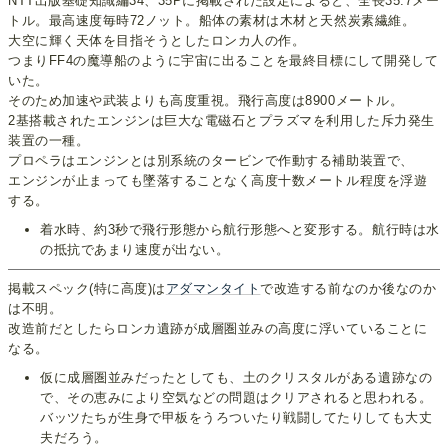
NTT出版基礎知識編34、35Pに掲載された設定によると、全長35.7メー
トル。最高速度毎時72ノット。船体の素材は木材と天然炭素繊維。
大空に輝く天体を目指そうとしたロンカ人の作。
つまりFF4の魔導船のように宇宙に出ることを最終目標にして開発して
いた。
そのため加速や武装よりも高度重視。飛行高度は8900メートル。
2基搭載されたエンジンは巨大な電磁石とプラズマを利用した斥力発生
装置の一種。
プロペラはエンジンとは別系統のタービンで作動する補助装置で、
エンジンが止まっても墜落することなく高度十数メートル程度を浮遊
する。
着水時、約3秒で飛行形態から航行形態へと変形する。航行時は水
の抵抗であまり速度が出ない。
掲載スペック(特に高度)は
アダマンタイト
で改造する前なのか後なのか
は不明。
改造前だとしたらロンカ遺跡が成層圏並みの高度に浮いていることに
なる。
仮に成層圏並みだったとしても、土のクリスタルがある遺跡なの
で、その恵みにより空気などの問題はクリアされると思われる。
バッツたちが生身で甲板をうろついたり戦闘してたりしても大丈
夫だろう。