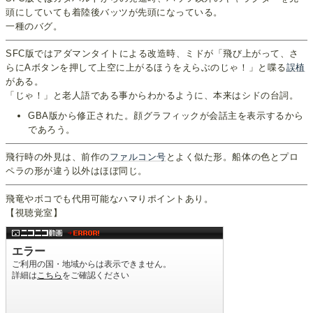
頭にしていても着陸後バッツが先頭になっている。
一種のバグ。
SFC版ではアダマンタイトによる改造時、ミドが「飛び上がって、さ
らにAボタンを押して上空に上がるほうをえらぶのじゃ！」と喋る
誤植
がある。
「じゃ！」と老人語である事からわかるように、本来はシドの台詞。
GBA版から修正された。顔グラフィックが会話主を表示するから
であろう。
飛行時の外見は、前作の
ファルコン号
とよく似た形。船体の色とプロ
ペラの形が違う以外はほぼ同じ。
飛竜やボコでも代用可能なハマりポイントあり。
【視聴覚室】