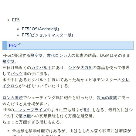
FF5
FF5(iOS/Android版)
FF5(ピクセルリマスター版)
FF5
FF5に登場する
飛空艇
。
古代ロンカ
人の知恵の結晶。BGMはそのまま
飛空艇
。
三日月島近くの
カタパルト
にあり、
シド
が
火力船
の部品を使って修理
して
バッツ
達の手に渡る。
水の中にあるカタパルトに置いてあった為かエビ系モンスターの
クレ
イクロウ
がへばりついていたりする。
ロンカ遺跡
でシューティング風に砲台と戦ったり、
次元の狭間
に突っ
込んだりと見せ場が多い。
FF3の
エンタープライズ
のように空も飛ぶが
船
にもなる。最終的にはシ
ドの手で
潜水艇
への変形機能も付く万能な飛空艇。
ちょっと万能すぎる感じもある。
全地形を移動可能ではあるが、山はもちろん森や砂漠には着陸が