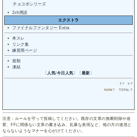
チョコボシリーズ
2ch用語
エクストラ
ファイナルファンタジー Extra
本スレ
リンク集
練習用ページ
規制
凍結
〔
人気
/
今日人気
〕〔
最新
〕
T.
?
Y.
?
NOW.
?
TOTAL.
?
注意：ルールを守って投稿してください。既存の文章の無断削除や改
変、FFに関係ない文章の書き込み、乱暴な表現など、他の方の迷惑と
ならないようなマナーを心がけてください。