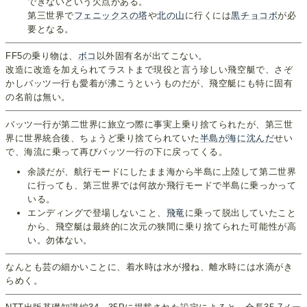
できないという欠点がある。
第三世界で
フェニックスの塔
や
北の山
に行くには
黒チョコボ
が必
要となる。
FF5の乗り物は、
ボコ
以外固有名が出てこない。
改造に改造を加えられてラストまで現役と言う珍しい飛空艇で、さぞ
かしバッツ一行も愛着が沸こうというものだが、飛空艇にも特に固有
の名前は無い。
バッツ一行が第二世界に旅立つ際に事実上乗り捨てられたが、第三世
界に世界統合後、ちょうど乗り捨てられていた
半島が海に沈んだ
せい
で、海流に乗って再びバッツ一行の下に戻ってくる。
余談だが、航行モードにしたまま海から半島に上陸して第二世界
に行っても、第三世界では何故か飛行モードで半島に乗っかって
いる。
エンディングで登場しないこと、
飛竜
に乗って脱出していたこと
から、飛空艇は最終的に次元の狭間に乗り捨てられた可能性が高
い。勿体ない。
なんとも芸の細かいことに、着水時は水が撥ね、離水時には水滴がき
らめく。