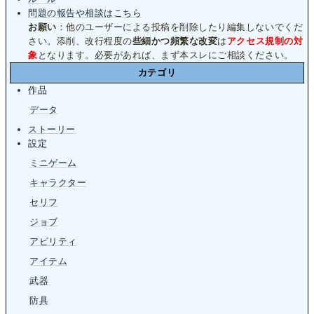
問題の報告や相談はこちら
お願い
：他のユーザーによる投稿を削除したり編集しないでくだ
さい。添削、改行程度の
些細かつ頻繁な改変
は
アクセス規制の対
象
となります。必要があれば、まず本スレにご相談ください。
カテゴリ
作品
データ
ストーリー
設定
ミニゲーム
キャラクター
セリフ
ジョブ
アビリティ
アイテム
武器
防具