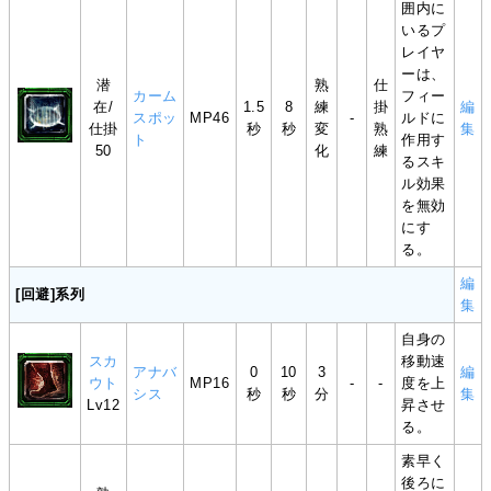
囲内に
いるプ
レイヤ
ーは、
潜
熟
仕
カーム
フィー
在/
1.5
8
練
掛
編
スポッ
MP46
-
ルドに
仕掛
秒
秒
変
熟
集
ト
作用す
50
化
練
るスキ
ル効果
を無効
にす
る。
編
[回避]系列
集
自身の
スカ
移動速
アナバ
0
10
3
編
ウト
MP16
-
-
度を上
シス
秒
秒
分
集
Lv12
昇させ
る。
素早く
後ろに