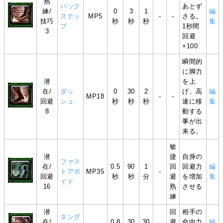
熟
バック
あとず
練/
0
3
1
編
ステッ
MP5
-
-
さる。
技巧
秒
秒
秒
集
プ
1秒間
3
回避
+100
瞬間的
に脚力
潜
を上
在/
ダッ
0
30
2
げ、高
編
MP18
-
-
回避
シュ
秒
秒
秒
速に移
集
8
動する
事が出
来る。
敏
潜
捷
自身の
ファス
在/
0.5
90
1
回
回避力
編
トアボ
MP35
-
回避
秒
秒
分
避
を増加
集
イド
16
熟
させる
練
潜
回
相手の
タング
在/
0.8
30
30
避
命中力
編