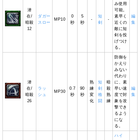
み使用
潜
可能。
在/
ダガー
0
5
短
素早く
編
MP10
-
-
暗殺
スロー
秒
秒
剣
近くの
集
12
敵に短
剣を投
げつけ
る。
防御を
かえり
みない
代わり
潜
熟
短
暗
に、素
在/
ラッ
0.7
90
練
剣
殺
早い速
編
MP30
暗殺
シュ
秒
秒
変
格
熟
度で対
集
26
化
闘
練
象を攻
撃でき
るよう
にな
る。
ハイ