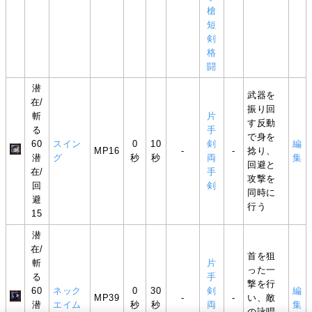
槍
短
剣
格
闘
潜
武器を
在/
振り回
斬
片
す反動
る
手
で身を
60
スイン
0
10
剣
編
MP16
-
-
捻り、
潜
グ
秒
秒
両
集
回避と
在/
手
攻撃を
回
剣
同時に
避
行う
15
潜
在/
首を狙
斬
片
った一
る
手
撃を行
60
ネック
0
30
剣
編
MP39
-
-
い、敵
潜
エイム
秒
秒
両
集
の詠唱