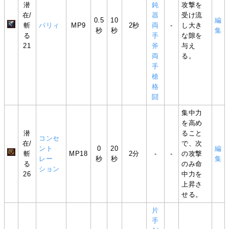
潜
鈍
攻撃を
在/
器
受け流
0.5
10
編
斬
パリィ
MP9
2秒
両
-
し大き
秒
秒
集
る
手
な隙を
21
斧
与え
両
る。
手
槍
格
闘
集中力
を高め
潜
ること
コンセ
在/
で、次
ント
0
20
編
斬
MP18
2分
-
-
の攻撃
レー
秒
秒
集
る
のみ命
ション
26
中力を
上昇さ
せる。
片
手