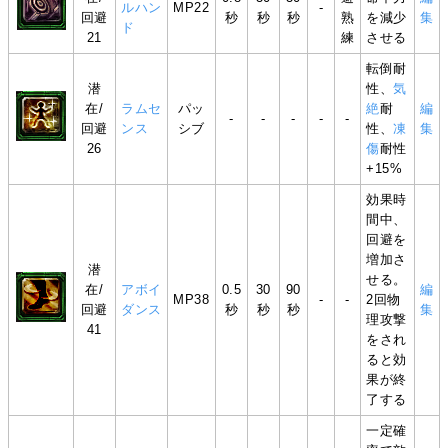
ルハン
MP22
-
回避
秒
秒
秒
熟
を減少
集
ド
21
練
させる
転倒耐
潜
性、
気
在/
ラムセ
パッ
絶
耐
編
-
-
-
-
-
回避
ンス
シブ
性、
凍
集
26
傷
耐性
+15%
効果時
間中、
回避を
増加さ
潜
せる。
在/
アボイ
0.5
30
90
編
MP38
-
-
2回物
回避
ダンス
秒
秒
秒
集
理攻撃
41
をされ
ると効
果が終
了する
一定確