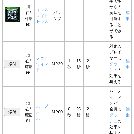
率で敵
潜
からの
インス
在/
パッ
魔法を
編
レイト
-
-
-
-
-
回避
シブ
回避す
集
センス
50
ること
ができ
る
対象の
プレイ
潜
フェア
ヤーに
在/
1
15
2
編
ウィン
MP29
-
-
ダッ
回避
秒
秒
秒
集
ド
シュ
の
66
効果を
与える
パーテ
ィーメ
潜
ンバー
ムーブ
在/
0
25
2
全員に
編
ストー
MP60
-
-
回避
秒
秒
秒
ダッ
集
ム
81
シュ
の
効果を
与える