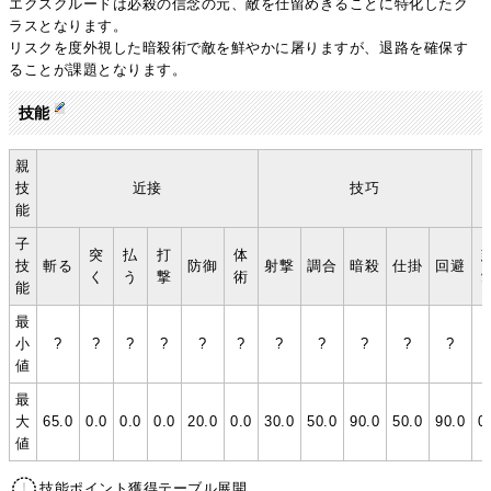
エクスクルードは必殺の信念の元、敵を仕留めきることに特化したク
ラスとなります。
リスクを度外視した暗殺術で敵を鮮やかに屠りますが、退路を確保す
ることが課題となります。
技能
親
技
近接
技巧
能
子
突
払
打
体
技
斬る
防御
射撃
調合
暗殺
仕掛
回避
く
う
撃
術
能
最
小
?
?
?
?
?
?
?
?
?
?
?
値
最
大
65.0
0.0
0.0
0.0
20.0
0.0
30.0
50.0
90.0
50.0
90.0
0
値
技能ポイント獲得テーブル展開