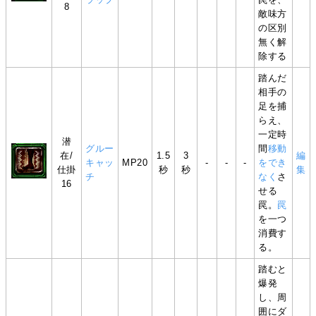
8
敵味方
の区別
無く解
除する
踏んだ
相手の
足を捕
らえ、
一定時
潜
グルー
間
移動
在/
1.5
3
編
キャッ
MP20
-
-
-
をでき
仕掛
秒
秒
集
チ
なく
さ
16
せる
罠。
罠
を一つ
消費す
る。
踏むと
爆発
し、周
囲にダ