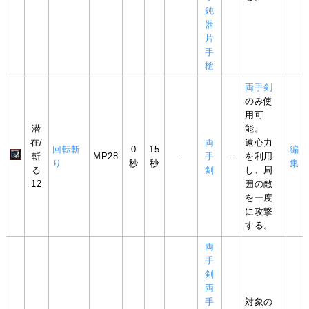
鈍
器
片
手
槍
両手剣
のみ使
用可
潜
能。
在/
両
遠心力
回転斬
0
15
編
斬
MP28
-
手
-
を利用
り
秒
秒
集
る
剣
し、周
12
囲の敵
を一度
に攻撃
する。
両
手
剣
両
手
対象の