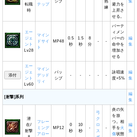
シブ
熟
集
転職
テップ
避力を
練
時
上昇さ
せる。
パーテ
エー
ィメン
マイン
ジェ
0.5
1.5
8
バーの
編
ドサイ
MP48
-
-
ント
秒
秒
分
命中を
集
ト
Lv28
増加さ
せる
エー
マイン
ジェ
パッ
詠唱速
編
デッド
-
-
-
-
-
ント
シブ
度+5%
集
リィ
Lv60
編
[射撃]系列
集
炎の矢
弓
を放
潜
ク
フレー
つ。相
在/
0
10
ロ
編
ミング
MP12
-
-
手を
火
射撃
秒
秒
ス
集
アロー
傷
状態
8
ボ