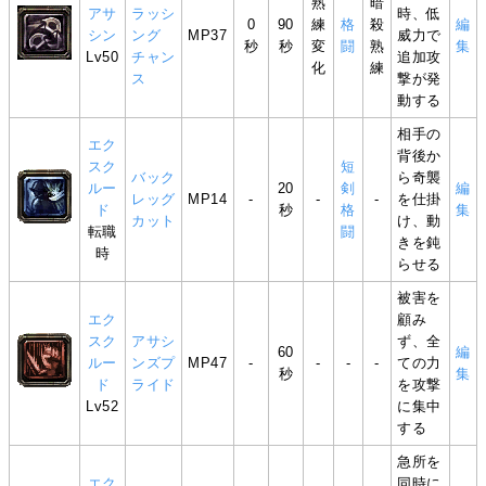
熟
暗
アサ
ラッシ
時、低
0
90
練
格
殺
編
シン
ング
MP37
威力で
秒
秒
変
闘
熟
集
Lv50
チャン
追加攻
化
練
ス
撃が発
動する
相手の
エク
背後か
スク
短
バック
ら奇襲
ルー
20
剣
編
レッグ
MP14
-
-
-
を仕掛
ド
秒
格
集
カット
け、動
転職
闘
きを鈍
時
らせる
被害を
エク
顧み
スク
アサシ
ず、全
60
編
ルー
ンズプ
MP47
-
-
-
-
ての力
秒
集
ド
ライド
を攻撃
Lv52
に集中
する
急所を
エク
同時に