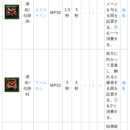
潜
メージ
在/
エクス
1.5
3
を与え
編
MP30
-
-
-
仕掛
マイン
秒
秒
る罠を
集
26
設置す
る。
罠
を一つ
消費す
る。
前方に
向かっ
て直進
し、触
潜
れると
在/
ワーム
3
5
爆発す
編
MP33
-
-
-
仕掛
ボム
秒
秒
る罠を
集
41
設置す
る。
罠
を2つ
消費す
る。
効果範