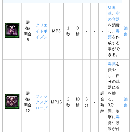
猛毒
草
、
空
の容器
潜
クリエ
を消費
在/
1
0
編
イトポ
MP3
-
-
-
し、
毒
調合
秒
秒
集
イズン
薬
を作
8
成する
事がで
きる。
毒薬
を
費や
し、自
分の武
器に薬
潜
調
を塗
フォッ
在/
2
10
3
合
る。
編
クスグ
MP15
-
調合
秒
秒
分
熟
3分
集
ローブ
12
練
間、攻
撃に
毒
発生効
果が付