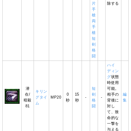
片
除する
手
槍
両
手
槍
短
剣
格
闘
ハイ
ディン
グ
状態
時使用
潜
短
可能。
キリン
在/
0
15
剣
相手の
編
グタイ
MP20
-
-
暗殺
秒
秒
格
背後に
集
ム
81
闘
対し
て、致
命的な
一撃を
与える