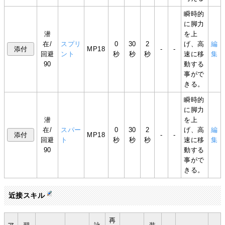
瞬時的
に脚力
潜
を上
在/
スプリ
0
30
2
げ、高
編
MP18
-
-
回避
ント
秒
秒
秒
速に移
集
90
動する
事がで
きる。
瞬時的
に脚力
潜
を上
在/
スパー
0
30
2
げ、高
編
MP18
-
-
回避
ト
秒
秒
秒
速に移
集
90
動する
事がで
きる。
近接スキル
再