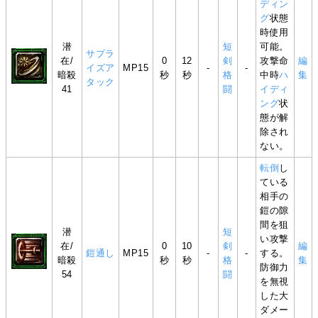
ディン
グ
状態
時使用
潜
短
可能。
サプラ
在/
0
12
剣
攻撃命
編
イズア
MP15
-
-
暗殺
秒
秒
格
中時
ハ
集
タック
41
闘
イディ
ング
状
態が解
除され
ない。
転倒
し
ている
相手の
鎧の隙
間を狙
潜
短
い攻撃
在/
0
10
剣
編
鎧通し
MP15
-
-
する。
暗殺
秒
秒
格
集
防御力
54
闘
を無視
した大
ダメー