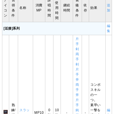
ア
習
詠
装
使
イ
得
消費
唱
継続
備
依
追
名称
用
効果
コ
条
MP
時
時間
条
存
加
時
ン
件
間
件
間
編
[近接]系列
集
片
手
剣
両
手
剣
片
手
斧
両
コンボ
手
スキル
斧
の一
片
つ。
熟
手
素早い
練/
スラッ
0
10
鈍
一撃を
編
MP10
-
-