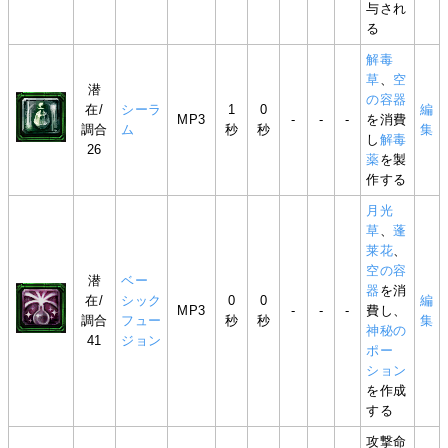
与され
る
解毒
草
、
空
潜
の容器
在/
シーラ
1
0
編
MP3
-
-
-
を消費
調合
ム
秒
秒
集
し
解毒
26
薬
を製
作する
月光
草
、
蓬
莱花
、
空の容
潜
ベー
器
を消
在/
シック
0
0
編
MP3
-
-
-
費し、
調合
フュー
秒
秒
集
神秘の
41
ジョン
ポー
ション
を作成
する
攻撃命