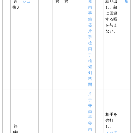
近
シュ
秒
秒
器
繰り出
集
接3
両
し、敵
手
に回避
鈍
する暇
器
を与え
片
ない。
手
槍
両
手
槍
短
剣
格
闘
片
手
斧
両
相手を
手
強打
斧
熟
し、
両
練/
ノック