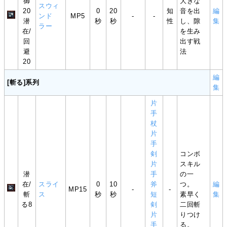
御
大きな
スウィ
20
0
20
知
音を出
編
ンド
MP5
-
-
潜
秒
秒
性
し、隙
集
ラー
在/
を生み
回
出す戦
避
法
20
編
[斬る]系列
集
片
手
杖
片
手
剣
コンボ
片
スキル
潜
手
の一
在/
スライ
0
10
斧
つ。
編
MP15
-
-
斬
ス
秒
秒
短
素早く
集
る8
剣
二回斬
片
りつけ
手
る。