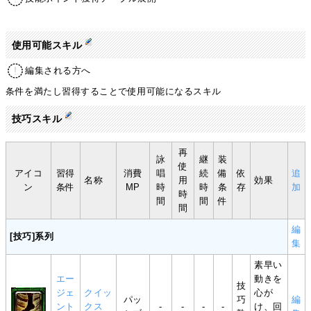
使用可能スキル
編集される方へ
条件を満たし習得することで使用可能になるスキル
技巧スキル
再
詠
継
装
使
アイコ
習得
消費
唱
続
備
依
追
名称
用
効果
ン
条件
MP
時
時
条
存
加
時
間
間
件
間
編
[技巧]系列
集
素早い
エー
動きを
技
ジェ
クイッ
心が
パッ
巧
編
ント
クス
-
-
-
-
け、回