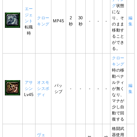
グ
状態
エー
にな
ジェ
クロー
2
30
り、そ
編
ント
MP45
-
-
-
キング
秒
秒
のまま
集
転職
移動す
時
ること
ができ
る。
クロー
キング
時の移
動ペナ
アサ
オスモ
ルティ
パッ
編
シン
シスボ
-
-
-
-
-
が無く
シブ
集
Lv45
ディ
なり、
マナが
少し自
動で回
復する
格闘武
ヴェ
器使用