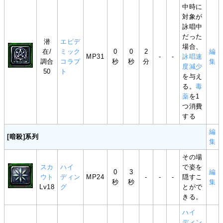
中時に
対象が
詠唱中
だった
潜
エピデ
場合、
在/
ミック
0
0
2
編
MP31
-
-
詠唱速
調合
コラプ
秒
秒
分
集
度減少
50
ト
を与え
る。
毒
薬
を1
つ消費
する
編
[暗殺]系列
集
その場
スカ
ハイ
で姿を
0
3
編
ウト
ディン
MP24
-
-
-
隠すこ
秒
秒
集
Lv18
グ
とがで
きる。
ハイ
ディン