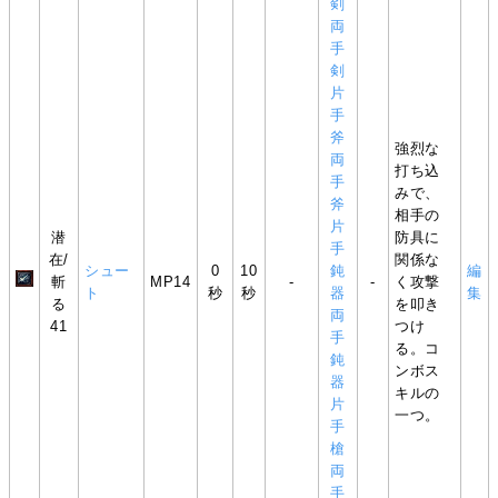
剣
両
手
剣
片
手
斧
強烈な
両
打ち込
手
みで、
斧
相手の
片
潜
防具に
手
在/
関係な
シュー
0
10
鈍
編
斬
MP14
-
-
く攻撃
ト
秒
秒
器
集
る
を叩き
両
41
つけ
手
る。コ
鈍
ンボス
器
キルの
片
一つ。
手
槍
両
手