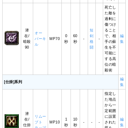
死亡し
た敵を
過剰に
傷つけ
潜
短
ること
オー
在/
0
60
剣
で、相
編
バーキ
MP70
-
-
暗殺
秒
秒
格
手の蘇
集
ル
90
闘
生を不
可能に
する高
位の暗
殺術
編
[仕掛]系列
集
指定し
た地点
から一
定範囲
潜
リムー
に設置
在/
1
10
編
ブト
MP10
-
-
-
された
仕掛
秒
秒
集
ラップ
罠を、