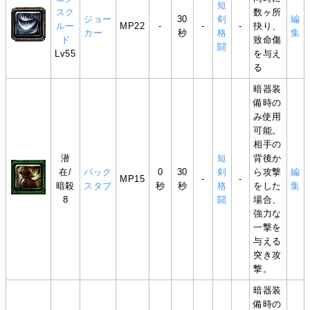
短
スク
数ヶ所
ジョー
30
剣
編
ルー
MP22
-
-
-
抉り、
カー
秒
格
集
ド
致命傷
闘
Lv55
を与え
る
暗器装
備時の
み使用
可能。
相手の
潜
短
背後か
在/
バック
0
30
剣
ら攻撃
編
MP15
-
-
暗殺
スタブ
秒
秒
格
をした
集
8
闘
場合、
強力な
一撃を
与える
突き攻
撃。
暗器装
備時の