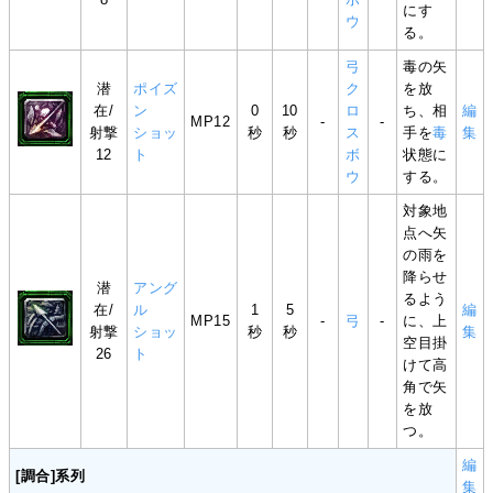
にす
ウ
る。
弓
毒の矢
潜
ポイズ
ク
を放
在/
ン
0
10
ロ
ち、相
編
MP12
-
-
射撃
ショッ
秒
秒
ス
手を
毒
集
12
ト
ボ
状態に
ウ
する。
対象地
点へ矢
の雨を
降らせ
潜
アング
るよう
在/
ル
1
5
編
MP15
-
弓
-
に、上
射撃
ショッ
秒
秒
集
空目掛
26
ト
けて高
角で矢
を放
つ。
編
[調合]系列
集