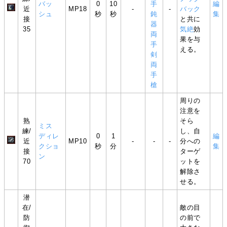
バッ
0
10
手
編
近
MP18
-
-
バック
シュ
秒
秒
鈍
集
接
と共に
器
35
気絶
効
両
果を与
手
える。
剣
両
手
槍
周りの
注意を
熟
そら
ミス
練/
し、自
ディレ
0
1
編
近
MP10
-
-
-
分への
クショ
秒
分
集
接
ターゲ
ン
70
ットを
解除さ
せる。
潜
在/
敵の目
防
の前で