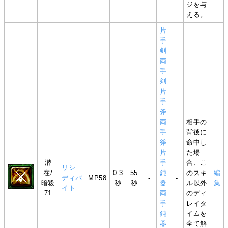
ジを与
える。
片
手
剣
両
手
剣
片
手
斧
両
相手の
手
背後に
斧
命中し
片
た場
潜
手
合、こ
リシ
在/
0.3
55
鈍
のスキ
編
ディバ
MP58
-
-
暗殺
秒
秒
器
ル以外
集
イト
71
両
のディ
手
レイタ
鈍
イムを
器
全て解