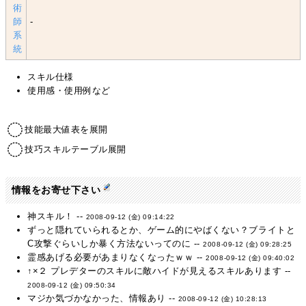
術
師
-
系
統
スキル仕様
使用感・使用例など
技能最大値表を展開
技巧スキルテーブル展開
情報をお寄せ下さい
神スキル！ --
2008-09-12 (金) 09:14:22
ずっと隠れていられるとか、ゲーム的にやばくない？ブライトと
C攻撃ぐらいしか暴く方法ないってのに --
2008-09-12 (金) 09:28:25
霊感あげる必要があまりなくなったｗｗ --
2008-09-12 (金) 09:40:02
↑×２ プレデターのスキルに敵ハイドが見えるスキルあります --
2008-09-12 (金) 09:50:34
マジか気づかなかった、情報あり --
2008-09-12 (金) 10:28:13