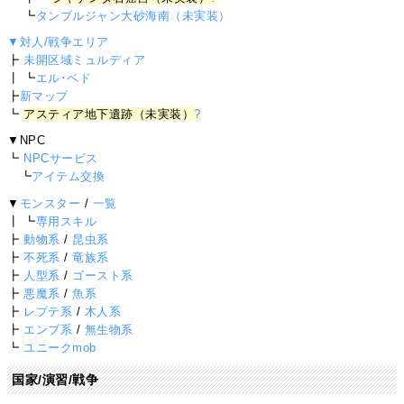
┗
タンブルジャン大砂海南（未実装）
▼対人/戦争エリア
┣
未開区域ミュルディア
┃ ┗
エル･ベド
┣
新マップ
┗
アスティア地下遺跡（未実装）
?
▼NPC
┗
NPCサービス
┗
アイテム交換
▼
モンスター
/
一覧
┃ ┗
専用スキル
┣
動物系
/
昆虫系
┣
不死系
/
竜族系
┣
人型系
/
ゴースト系
┣
悪魔系
/
魚系
┣
レプテ系
/
木人系
┣
エンブ系
/
無生物系
┗
ユニークmob
国家/演習/戦争