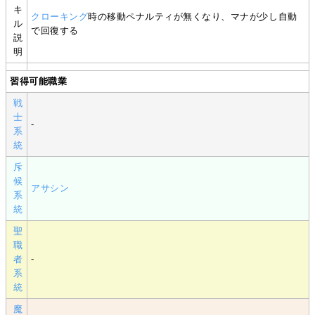
キ
クローキング
時の移動ペナルティが無くなり、マナが少し自動
ル
で回復する
説
明
習得可能職業
戦
士
-
系
統
斥
候
アサシン
系
統
聖
職
者
-
系
統
魔