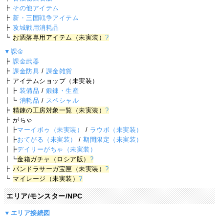
┣
その他アイテム
┣
新・三国戦争アイテム
┣
攻城戦用消耗品
┗
お洒落専用アイテム（未実装）
?
▼課金
┣
課金武器
┣
課金防具
/
課金雑貨
┣ アイテムショップ（未実装）
┃┣
装備品
/
鍛錬・生産
┃┗
消耗品
/
スペシャル
┣
精錬の工房対象一覧（未実装）
?
┣ がちゃ
┃┣
マーイボゥ（未実装）
/
ラウボ（未実装）
┃┣
おてがる（未実装）
/
期間限定（未実装）
┃┣
デイリーがちゃ（未実装）
┃┗
金箱ガチャ（ロシア版）
?
┣
パンドラサーガ宝匣（未実装）
?
┗
マイレージ（未実装）
?
エリア/モンスター/NPC
▼エリア接続図