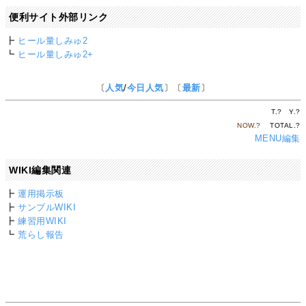
便利サイト外部リンク
┣
ヒール量しみゅ2
┗
ヒール量しみゅ2+
〔
人気
/
今日人気
〕〔
最新
〕
T.
?
Y.
?
NOW.
?
TOTAL.
?
MENU編集
WIKI編集関連
┣
運用掲示板
┣
サンプルWIKI
┣
練習用WIKI
┗
荒らし報告