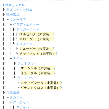
▼職業とスキル
┣
実装スキル一覧表
┣
戦士系統
┃┗
ウォーリア
┃ ┣
グラディエイター
┃ ┃┣
ジャガーノート
┃ ┃┃┣
ベルセルク（未実装）
?
┃ ┃┃┗
マローダー（未実装）
?
┃ ┃┗
ドラグーン
┃ ┃ ┣
トルーパー（未実装）
?
┃ ┃ ┗
チャリオット（未実装）
?
┃ ┗
ナイト
┃ ┣
ジェネラル
┃ ┃┣
マーシャル（未実装）
?
┃ ┃┗
イモータル（未実装）
?
┃ ┗
パラディン
┃ ┣
スティグマータ（未実装）
?
┃ ┗
グランドクロス（未実装）
?
┣
斥候系統
┃┗
スカウト
┃ ┣
アーチャー
┃ ┃┣
スナイパー