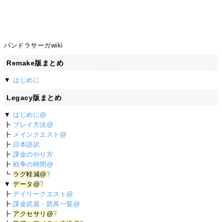
パンドラサーガwiki
Remake版まとめ
▼
はじめに
Legacy版まとめ
▼
はじめに@
┣
プレイ方法@
┣
メインクエスト@
┣
日本語訳
┣
課金のやり方
┣
戦争の時間@
┗
ラグ軽減@
?
▼
データ@
?
┣
デイリークエスト@
┣
課金武器・防具一覧@
┣
アクセサリ@
?