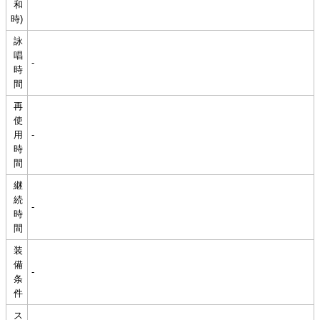
和
時)
詠
唱
-
時
間
再
使
用
-
時
間
継
続
-
時
間
装
備
-
条
件
ス