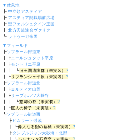
▼休息地
┣
中立領アスティア
┣
アスティア闘戯場前広場
┣
聖フェルシュタイン王国
┣
北方氏族連合ヴァリク
┗
ラトゥーガ帝国
▼フィールド
┣
ソプラール街道東
┃┣
ニールシュタット平原
┃┣
モントリエ平原
┃┃ ┗
旧王国遺跡群（未実装）
?
┃┗
リブランシェ平原（未実装）
?
┣
ソプラール街道北
┃┣
ヨルティオ山麓
┃┣
リープホルツ大峡谷
┃┃ ┗
忘却の都（未実装）
?
┃┗
巨人の椅子（未実装）
?
┗
ソプラール街道西
┣
ヒムラート砂漠
┃ ┗
偉大なる獣の墓標（未実装）
?
┣
タンブルジャン大砂海・北部
┃ ┗
シャナンタ石窟宮（未実装）
?