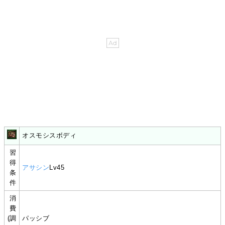
オスモシスボディ
習
得
アサシン
Lv45
条
件
消
費
(調
パッシブ