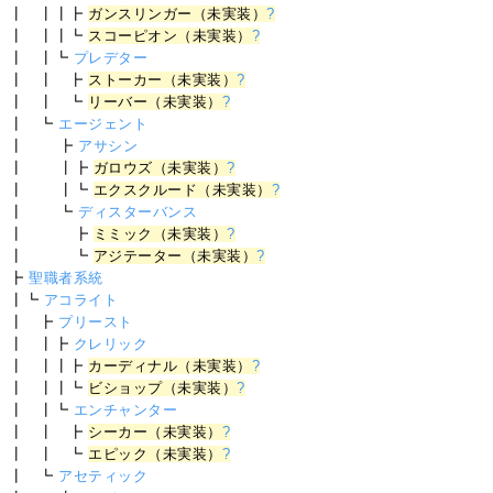
┃ ┃┃┣
ガンスリンガー（未実装）
?
┃ ┃┃┗
スコーピオン（未実装）
?
┃ ┃┗
プレデター
┃ ┃ ┣
ストーカー（未実装）
?
┃ ┃ ┗
リーバー（未実装）
?
┃ ┗
エージェント
┃ ┣
アサシン
┃ ┃┣
ガロウズ（未実装）
?
┃ ┃┗
エクスクルード（未実装）
?
┃ ┗
ディスターバンス
┃ ┣
ミミック（未実装）
?
┃ ┗
アジテーター（未実装）
?
┣
聖職者系統
┃┗
アコライト
┃ ┣
プリースト
┃ ┃┣
クレリック
┃ ┃┃┣
カーディナル（未実装）
?
┃ ┃┃┗
ビショップ（未実装）
?
┃ ┃┗
エンチャンター
┃ ┃ ┣
シーカー（未実装）
?
┃ ┃ ┗
エピック（未実装）
?
┃ ┗
アセティック