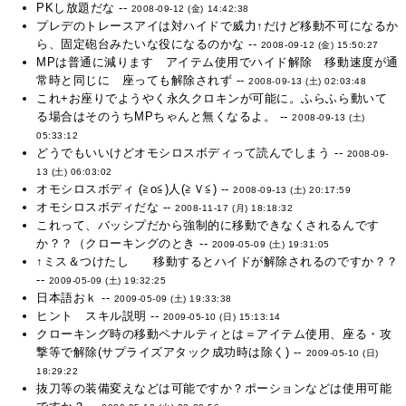
PKし放題だな --
2008-09-12 (金) 14:42:38
プレデのトレースアイは対ハイドで威力↑だけど移動不可になるか
ら、固定砲台みたいな役になるのかな --
2008-09-12 (金) 15:50:27
MPは普通に減ります アイテム使用でハイド解除 移動速度が通
常時と同じに 座っても解除されず --
2008-09-13 (土) 02:03:48
これ+お座りでようやく永久クロキンが可能に。ふらふら動いて
る場合はそのうちMPちゃんと無くなるよ。 --
2008-09-13 (土)
05:33:12
どうでもいいけどオモシロスボディって読んでしまう --
2008-09-
13 (土) 06:03:02
オモシロスボディ (≧ο≦)人(≧Ｖ≦) --
2008-09-13 (土) 20:17:59
オモシロスボディだな --
2008-11-17 (月) 18:18:32
これって、バッシプだから強制的に移動できなくされるんです
か？？（クローキングのとき --
2009-05-09 (土) 19:31:05
↑ミス＆つけたし 移動するとハイドが解除されるのですか？？
--
2009-05-09 (土) 19:32:25
日本語おｋ --
2009-05-09 (土) 19:33:38
ヒント スキル説明 --
2009-05-10 (日) 15:13:14
クローキング時の移動ペナルティとは＝アイテム使用、座る・攻
撃等で解除(サプライズアタック成功時は除く) --
2009-05-10 (日)
18:29:22
抜刀等の装備変えなどは可能ですか？ポーションなどは使用可能