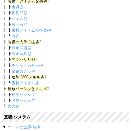
┣
装備・アイテム交換@
?
┃ ┣
金塊@
┃ ┣
消耗品@
┃ ┣
ジェム@
┃ ┣
藍宝石@
┃ ┣
素材アイテム交換員@
┃ ┗
魂@
┣
装備の入手方法@
?
┃ ┣
課金武器@
┃ ┣
課金防具@
┃ ┣
アクセサリ@
?
┃ ┣
チケットガチャ@
┃ ┣
金箱ガチャ@
┃ ┣
追加LV60スキル@
?
┃ ┗
素材アイテム@
┣
種族パッシブとスキル
?
┃ ┣
種族パッシブ
┃ ┣
名誉パッシブ
┗
火の島
基礎/システム
▼
ゲームの世界/特徴