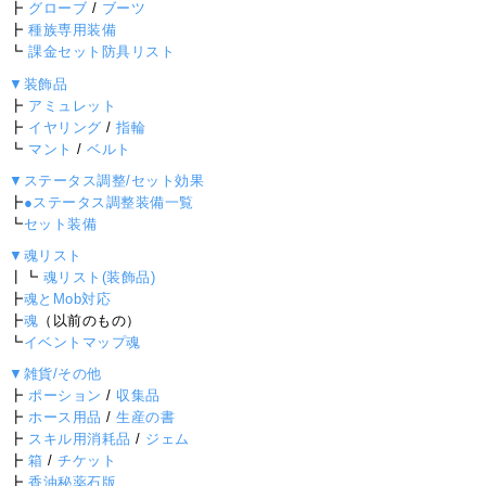
┣
グローブ
/
ブーツ
┣
種族専用装備
┗
課金セット防具リスト
▼装飾品
┣
アミュレット
┣
イヤリング
/
指輪
┗
マント
/
ベルト
▼ステータス調整/セット効果
┣
●ステータス調整装備一覧
┗
セット装備
▼魂リスト
┃┗
魂リスト(装飾品)
┣
魂とMob対応
┣
魂
（以前のもの）
┗
イベントマップ魂
▼雑貨/その他
┣
ポーション
/
収集品
┣
ホース用品
/
生産の書
┣
スキル用消耗品
/
ジェム
┣
箱
/
チケット
┣
香油秘薬石版