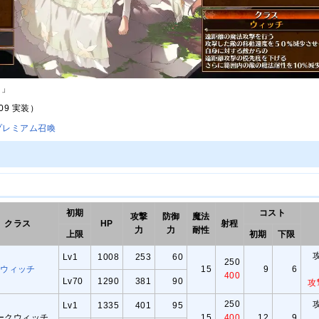
ィ
」
/09 実装）
プレミアム召喚
初期
コスト
攻撃
防御
魔法
クラス
HP
射程
力
力
耐性
上限
初期
下限
Lv1
1008
253
60
250
ウィッチ
15
9
6
400
Lv70
1290
381
90
攻
250
Lv1
1335
401
95
ークウィッチ
15
400
12
9