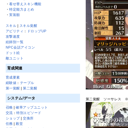
・
着せ替えスキン機能
・
特定能力まとめ
・
実装順
スキル
|
スキル覚醒
アビリティ
：
ドロップUP
攻撃速度
絵師別一覧
NPC会話アイコン
ドット絵
敵ユニット
育成関連
育成要素
経験値
：
テーブル
第一覚醒
|
第二覚醒
システム/データ
第二覚醒 ソーサレス 
召喚
|
確率アップユニット
交流
：
特別エピソード
ショップ
|
交換所
任務
|
殿堂