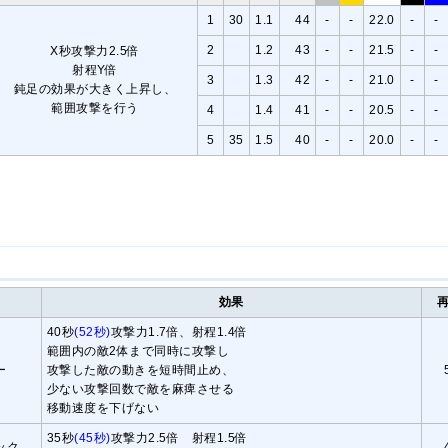
1
30
1.1
44
-
-
22.0
-
-
2
1.2
43
-
-
21.5
-
-
X秒攻撃力2.5倍
射程Y倍
3
1.3
42
-
-
21.0
-
-
鈍足の効果が大きく上昇し、
範囲攻撃を行う
4
1.4
41
-
-
20.5
-
-
5
35
1.5
40
-
-
20.0
-
-
効果
40秒
(52秒)
攻撃力1.7倍、射程1.4倍
範囲内の敵2体まで同時に攻撃し
ー
攻撃した敵の動きを短時間止め、
少ない攻撃回数で敵を麻痺させる
移動速度を下げない
35秒
(45秒)
攻撃力2.5倍 射程1.5倍
ック