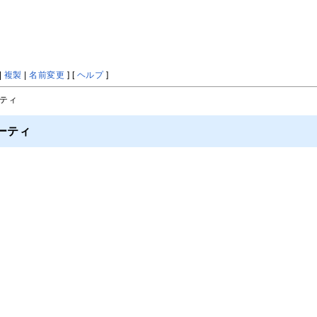
|
複製
|
名前変更
] [
ヘルプ
]
ーティ
ーティ