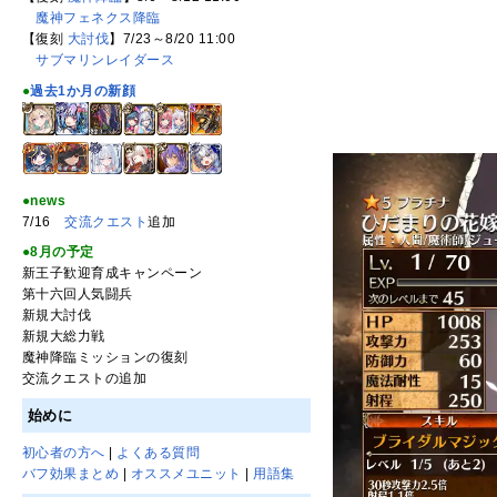
魔神フェネクス降臨
【復刻
大討伐
】7/23～8/20 11:00
サブマリンレイダース
●
過去1か月の新顔
●news
7/16
交流クエスト
追加
●8月の予定
新王子歓迎育成キャンペーン
第十六回人気闘兵
新規大討伐
新規大総力戦
魔神降臨ミッションの復刻
交流クエストの追加
始めに
初心者の方へ
|
よくある質問
バフ効果まとめ
|
オススメユニット
|
用語集