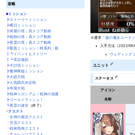
攻略
■
ミッション
┣
ストーリーミッション
┣
曜日ミッション
┣
英傑の塔
：
高スコア動画
┣
統帥の塔
：
高スコア動画
※通常「
森の魔女ユーテ
┣
悪霊の塔
：
高スコア動画
入手方法（2022/06
┣
緊急ミッション
：
時系列
：
銀
┃┗
イベントヒストリー
ウェディング
┃┗
常設復刻
ユニット
┣
大討伐ミッション
┣
魔神降臨ミッション
┣
大総力戦
ステータス
┣
人気闘兵決定戦
┣
帝国大戦
アイコン
┣
戦神コロシアム
：
戦神の加護
名称
┣
ゴールドラッシュ！
┗
悪霊の迷宮
（終了）
■
クエスト
┣
女神の復活クエスト
┣
交流クエスト
┣
戦術指南クエスト
┣
チャレンジクエスト
ア