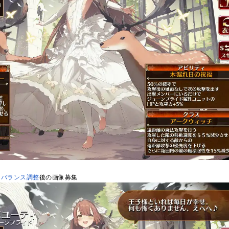
※
バランス調整
後の画像募集