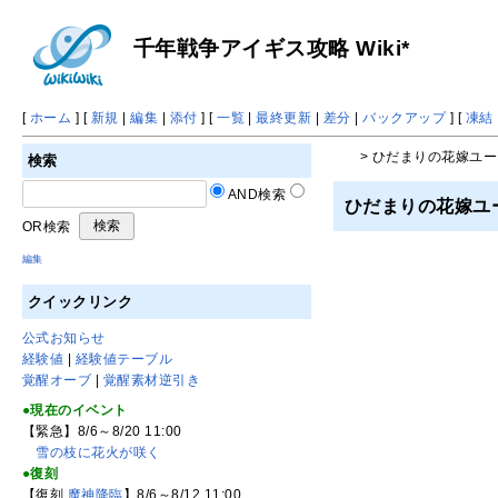
千年戦争アイギス攻略 Wiki*
[
ホーム
] [
新規
|
編集
|
添付
] [
一覧
|
最終更新
|
差分
|
バックアップ
] [
凍結
> ひだまりの花嫁ユ
検索
AND検索
ひだまりの花嫁ユ
OR検索
編集
クイックリンク
公式お知らせ
経験値
|
経験値テーブル
覚醒オーブ
|
覚醒素材逆引き
●現在のイベント
【緊急】8/6～8/20 11:00
雪の枝に花火が咲く
●復刻
【復刻
魔神降臨
】8/6～8/12 11:00