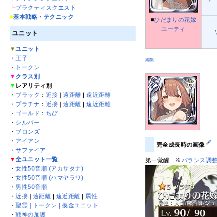
┗
プラクティスクエスト
■
基本戦略・テクニック
■
ひだまりの花嫁
ユーティ
ユニット
▼
ユニット
・
王子
編集
・
トークン
▼
クラス別
▼
レアリティ別
・
ブラック
：
近接
|
遠距離
|
遠近距離
・
プラチナ
：
近接
|
遠距離
|
遠近距離
・
ゴールド
：
ちび
・
シルバー
・
ブロンズ
・
アイアン
完全成長時の画像
・
サファイア
▼
全ユニット一覧
第一覚醒 ※
バランス調
・
女性50音順 (アカサタナ)
・
女性50音順 (ハマヤラワ)
・
男性50音順
・
近接
|
遠距離
|
遠近距離
|
属性
・
聖霊 | トークン | 換金ユニット
・
戦神の加護