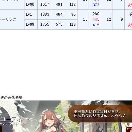
Lv90
1617
491
112
373
攻
280
Lv1
1383
464
95
ソーサレス
15
445
12
9
Lv99
1755
575
113
415
攻
整
後の画像募集