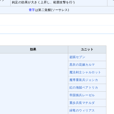
鈍足の効果が大きく上昇し、範囲攻撃を行う
青字
は第二覚醒(ソーサレス)
効果
ユニット
盗賊セブン
黒衣の花嫁カルマ
魔法剣士シャルロット
魔導重装兵ジェシカ
紅の海賊ベアトリカ
帝国猟兵レーゼル
重歩兵長マチルダ
緑竜のウィリアス