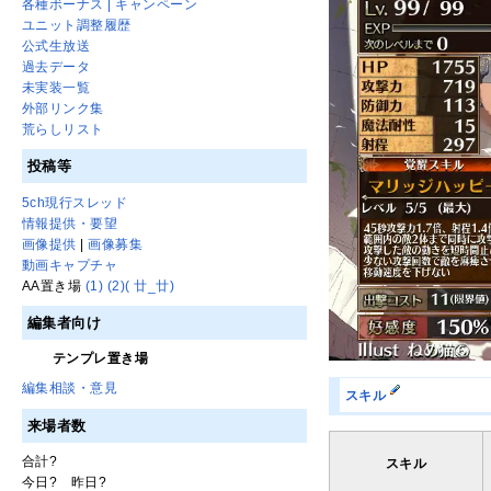
各種ボーナス | キャンペーン
ユニット調整履歴
公式生放送
過去データ
未実装一覧
外部リンク集
荒らしリスト
投稿等
5ch現行スレッド
情報提供・要望
画像提供
|
画像募集
動画キャプチャ
AA置き場
(1)
(2)
( 廿_廿)
編集者向け
テンプレ置き場
編集相談・意見
スキル
来場者数
合計
?
スキル
今日
?
昨日
?