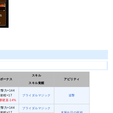
スキル
ボーナス
アビリティ
スキル覚醒
攻撃力+144
射程+17
ブライダルマジック
追撃
撃硬直-14%
攻撃力+144
ブライダルマジック
射程+17
木漏れ日の祝福