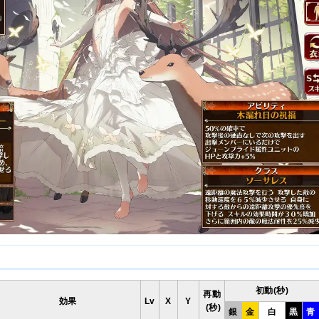
初動(秒)
再動
効果
Lv
X
Y
(秒)
銀
金
白
黒
青