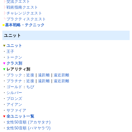
┣
交流クエスト
┣
戦術指南クエスト
┣
チャレンジクエスト
┗
プラクティスクエスト
■
基本戦略・テクニック
ユニット
▼
ユニット
・
王子
・
トークン
▼
クラス別
▼
レアリティ別
・
ブラック
：
近接
|
遠距離
|
遠近距離
・
プラチナ
：
近接
|
遠距離
|
遠近距離
・
ゴールド
：
ちび
・
シルバー
・
ブロンズ
・
アイアン
・
サファイア
▼
全ユニット一覧
・
女性50音順 (アカサタナ)
・
女性50音順 (ハマヤラワ)