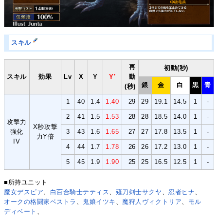
スキル
再
初動(秒)
スキル
効果
Lv
X
Y
Y'
動
銀
金
白
黒
青
(秒)
1
40
1.4
1.40
29
29
19.1
14.5
1
-
2
41
1.5
1.53
28
28
18.5
14.0
1
-
攻撃力
X秒攻撃
強化
3
43
1.6
1.65
27
27
17.8
13.5
1
-
力Y倍
IV
4
44
1.7
1.78
26
26
17.2
13.0
1
-
5
45
1.9
1.90
25
25
16.5
12.5
1
-
■所持ユニット
魔女デスピア
、
白百合騎士テティス
、
薙刀剣士サクヤ
、
忍者ヒナ
、
オークの格闘家ベストラ
、
鬼娘イツキ
、
魔狩人ヴィクトリア
、
モル
ディベート
、