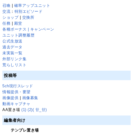
召喚
|
確率アップユニット
交流
：
特別エピソード
ショップ
|
交換所
任務
|
殿堂
各種ボーナス | キャンペーン
ユニット調整履歴
公式生放送
過去データ
未実装一覧
外部リンク集
荒らしリスト
投稿等
5ch現行スレッド
情報提供・要望
画像提供
|
画像募集
動画キャプチャ
AA置き場
(1)
(2)
( 廿_廿)
編集者向け
テンプレ置き場