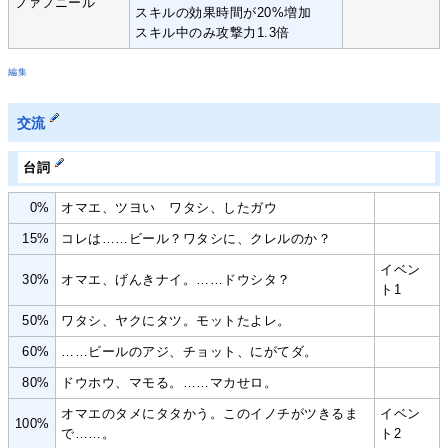
ファフニール
スキルの効果時間が20%増加
スキル中のみ攻撃力1.3倍
編集
交流
台詞
0%
オマエ、ツヨい ワタシ、したガウ
15%
コレは……ビール？ワタシに、クレルのか？
イベン
30%
オマエ、げんきナイ。……ドウシタ？
ト1
50%
ワタシ、ヤクにタツ。モットたよレ。
60%
……ビールのアジ、チョット、にがてダ。
80%
ドウホウ、マモる。……マカせロ。
オマエのタメにタタかう。このイノチがツきるま
イベン
100%
で……。
ト2