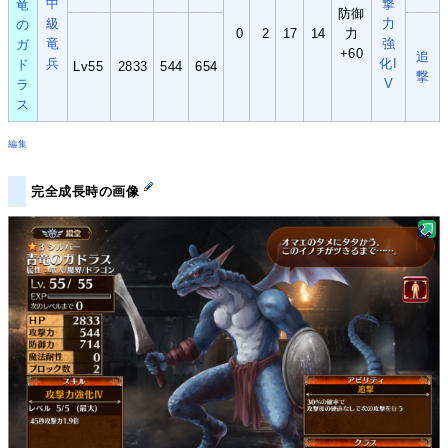
中
撃
竜
防御
級
力
の
0
2
17
14
力
竜
強
ガ
+60
追
兵
化I
ド
Lv55
2833
544
654
撃
V
ラ
ス
編集
完全成長時の画像