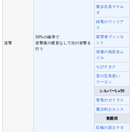
重歩兵長マチル
ダ
緑竜のウィリア
ス
復讐者ヴィンセ
30%の確率で
ント
追撃
攻撃後の硬直なしで次の攻撃を
行う
深慮の海巫女ム
イル
ちびナタク
雷の宝具使い
リーエン
シルバーLv55
青竜のガドラス
魔法剣士カシス
覚醒前
紅輪の道士ナタ