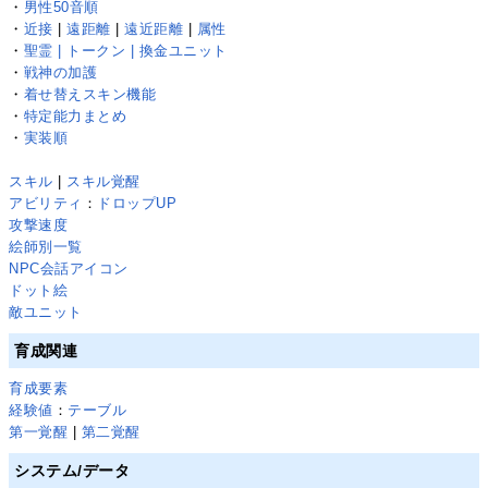
・
男性50音順
・
近接
|
遠距離
|
遠近距離
|
属性
・
聖霊 | トークン | 換金ユニット
・
戦神の加護
・
着せ替えスキン機能
・
特定能力まとめ
・
実装順
スキル
|
スキル覚醒
アビリティ
：
ドロップUP
攻撃速度
絵師別一覧
NPC会話アイコン
ドット絵
敵ユニット
育成関連
育成要素
経験値
：
テーブル
第一覚醒
|
第二覚醒
システム/データ