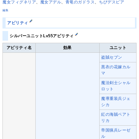
魔女フィグネリア
、
魔女アデル
、
青竜のガドラス
、
ちびデスピア
編集
アビリティ
シルバーユニットLv55アビリティ
アビリティ名
効果
ユニット
盗賊セブン
黒衣の花嫁カル
マ
魔法剣士シャル
ロット
魔導重装兵ジェ
シカ
紅の海賊ベアト
リカ
帝国猟兵レーゼ
ル