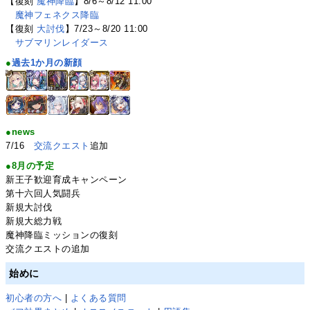
【復刻
魔神降臨
】8/6～8/12 11:00
魔神フェネクス降臨
【復刻
大討伐
】7/23～8/20 11:00
サブマリンレイダース
●
過去1か月の新顔
●news
7/16
交流クエスト
追加
●8月の予定
新王子歓迎育成キャンペーン
第十六回人気闘兵
新規大討伐
新規大総力戦
魔神降臨ミッションの復刻
交流クエストの追加
始めに
初心者の方へ
|
よくある質問