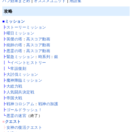
バフ効果まとめ
|
オススメユニット
|
用語集
攻略
■
ミッション
┣
ストーリーミッション
┣
曜日ミッション
┣
英傑の塔
：
高スコア動画
┣
統帥の塔
：
高スコア動画
┣
悪霊の塔
：
高スコア動画
┣
緊急ミッション
：
時系列
：
銀
┃┗
イベントヒストリー
┃┗
常設復刻
┣
大討伐ミッション
┣
魔神降臨ミッション
┣
大総力戦
┣
人気闘兵決定戦
┣
帝国大戦
┣
戦神コロシアム
：
戦神の加護
┣
ゴールドラッシュ！
┗
悪霊の迷宮
（終了）
■
クエスト
┣
女神の復活クエスト