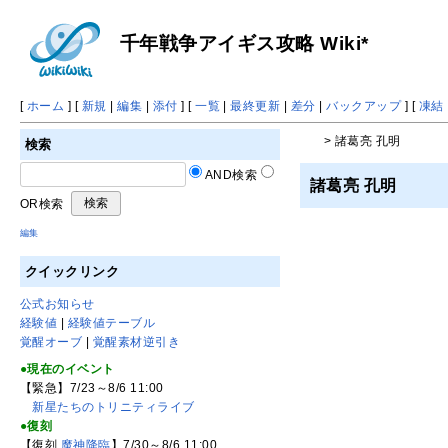
千年戦争アイギス攻略 Wiki*
[
ホーム
] [
新規
|
編集
|
添付
] [
一覧
|
最終更新
|
差分
|
バックアップ
] [
凍結
> 諸葛亮 孔明
検索
AND検索
諸葛亮 孔明
OR検索
編集
クイックリンク
公式お知らせ
経験値
|
経験値テーブル
覚醒オーブ
|
覚醒素材逆引き
●現在のイベント
【緊急】7/23～8/6 11:00
新星たちのトリニティライブ
●復刻
【復刻
魔神降臨
】7/30～8/6 11:00