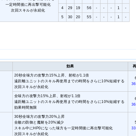
一定時間後に再出撃可能化
4
29
19
56
-
-
-
1
-
次回スキルが永続化
5
30
20
55
-
-
-
1
-
効果
20秒全味方の攻撃力15%上昇、射程が1.1倍
遠距離ユニットのスキル再使用までの時間をさらに10%短縮する
36
次回スキルが永続化
全味方の攻撃力15%上昇、射程が1.1倍
遠距離ユニットのスキル再使用までの時間をさらに10%短縮する
36
効果時間無限
30秒全味方の攻撃力20%上昇
全敵の防御と魔耐を20%減少
スキル中にHP0になった味方を一定時間後に再出撃可能化
33
次回スキルが永続化