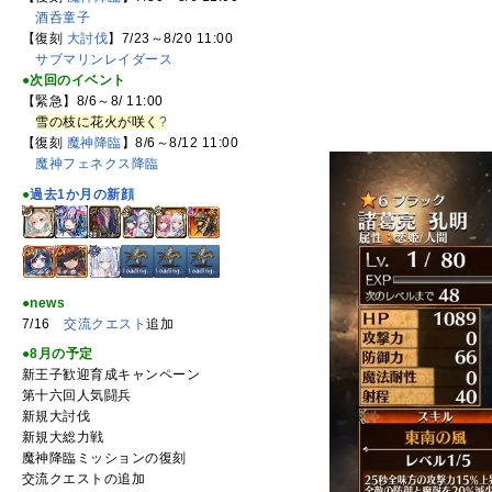
酒呑童子
【復刻
大討伐
】7/23～8/20 11:00
サブマリンレイダース
●次回のイベント
【緊急】8/6～8/ 11:00
雪の枝に花火が咲く
?
【復刻
魔神降臨
】8/6～8/12 11:00
魔神フェネクス降臨
●
過去1か月の新顔
●news
7/16
交流クエスト
追加
●8月の予定
新王子歓迎育成キャンペーン
第十六回人気闘兵
新規大討伐
新規大総力戦
魔神降臨ミッションの復刻
交流クエストの追加