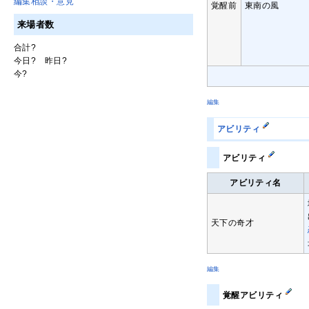
編集相談・意見
覚醒前
東南の風
来場者数
合計
?
今日
?
昨日
?
今
?
編集
アビリティ
アビリティ
アビリティ名
天下の奇才
編集
覚醒アビリティ