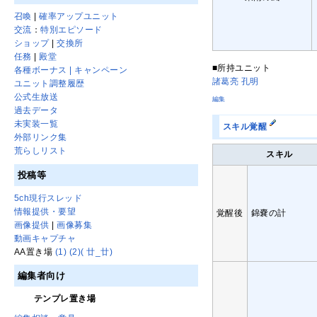
召喚
|
確率アップユニット
交流
：
特別エピソード
ショップ
|
交換所
任務
|
殿堂
■所持ユニット
各種ボーナス | キャンペーン
諸葛亮 孔明
ユニット調整履歴
公式生放送
編集
過去データ
未実装一覧
スキル覚醒
外部リンク集
荒らしリスト
スキル
投稿等
5ch現行スレッド
情報提供・要望
覚醒後
錦嚢の計
画像提供
|
画像募集
動画キャプチャ
AA置き場
(1)
(2)
( 廿_廿)
編集者向け
テンプレ置き場