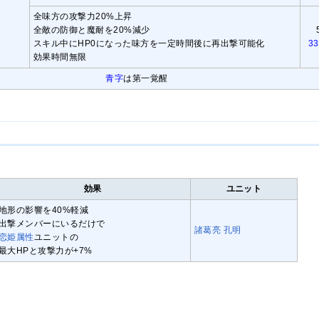
全味方の攻撃力20%上昇
全敵の防御と魔耐を20%減少
スキル中にHP0になった味方を一定時間後に再出撃可能化
33
効果時間無限
青字
は第一覚醒
効果
ユニット
地形の影響を40%軽減
出撃メンバーにいるだけで
諸葛亮 孔明
恋姫属性
ユニットの
最大HPと攻撃力が+7%