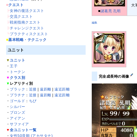
■
クエスト
大
┣
女神の復活クエスト
■
諸葛亮 孔明
┣
交流クエスト
┣
戦術指南クエスト
編集
┣
チャレンジクエスト
┗
プラクティスクエスト
■
基本戦略・テクニック
ユニット
▼
ユニット
・
王子
・
トークン
完全成長時の画像
▼
クラス別
▼
レアリティ別
・
ブラック
：
近接
|
遠距離
|
遠近距離
・
プラチナ
：
近接
|
遠距離
|
遠近距離
・
ゴールド
：
ちび
・
シルバー
・
ブロンズ
・
アイアン
・
サファイア
▼
全ユニット一覧
・
女性50音順 (アカサタナ)