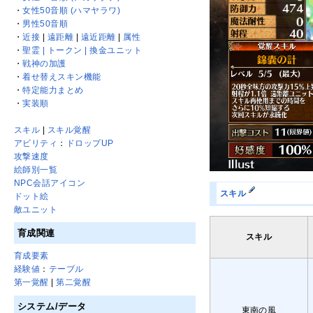
・
女性50音順 (ハマヤラワ)
・
男性50音順
・
近接
|
遠距離
|
遠近距離
|
属性
・
聖霊 | トークン | 換金ユニット
・
戦神の加護
・
着せ替えスキン機能
・
特定能力まとめ
・
実装順
スキル
|
スキル覚醒
アビリティ
：
ドロップUP
攻撃速度
絵師別一覧
NPC会話アイコン
スキル
ドット絵
敵ユニット
育成関連
スキル
育成要素
経験値
：
テーブル
第一覚醒
|
第二覚醒
システム/データ
東南の風