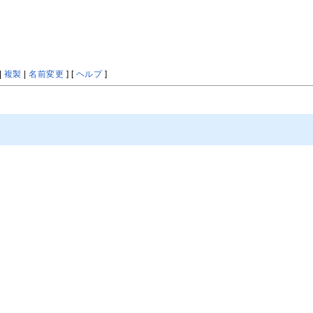
|
複製
|
名前変更
] [
ヘルプ
]