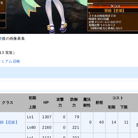
整
後の画像募集
/13 実装）
レミアム召喚
初期
コスト
攻撃
防御
魔法
クラス
HP
射程
力
力
耐性
上限
初期
下限
Lv1
1307
0
79
軍師【恋姫】
0
40
14
11
Lv80
2160
0
221