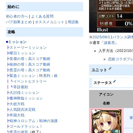
始めに
初心者の方へ
|
よくある質問
バフ効果まとめ
|
オススメユニット
|
用語集
攻略
※
2025/09/11バランス調
■
ミッション
※通常「
諸葛亮
」
┣
ストーリーミッション
入手方法（2022/10
┣
曜日ミッション
┣
英傑の塔
：
高スコア動画
恋姫コラボプ
┣
統帥の塔
：
高スコア動画
ユニット
┣
悪霊の塔
：
高スコア動画
┣
緊急ミッション
：
時系列
：
銀
┃┗
イベントヒストリー
ステータス
┃┗
常設復刻
┣
大討伐ミッション
アイコン
┣
魔神降臨ミッション
名称
┣
大総力戦
┣
人気闘兵決定戦
┣
帝国大戦
┣
戦神コロシアム
：
戦神の加護
┣
ゴールドラッシュ！
┗
悪霊の迷宮
（終了）