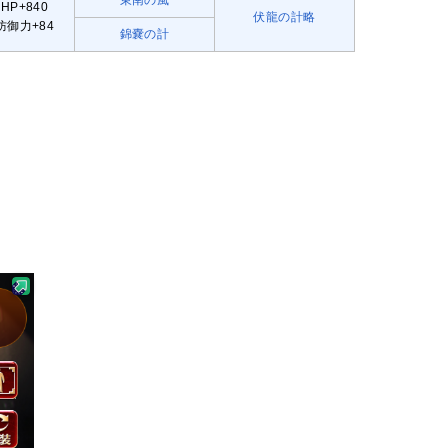
東南の風
HP+840
伏龍の計略
防御力+84
錦嚢の計