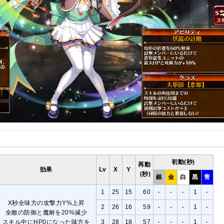
初動(秒)
再動
効果
Lv
X
Y
(秒)
銀
金
白
黒
青
1
25
15
60
-
-
-
1
-
X秒全味方の攻撃力Y%上昇
2
26
16
59
-
-
-
1
-
全敵の防御と魔耐を20%減少
スキル中にHP0になった味方を
3
28
18
57
-
-
-
1
-