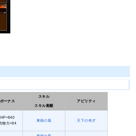
スキル
ボーナス
アビリティ
スキル覚醒
HP+840
東南の風
天下の奇才
防御力+84