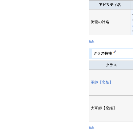
アビリティ名
伏龍の計略
編集
クラス特性
クラス
軍師【恋姫】
大軍師【恋姫】
編集