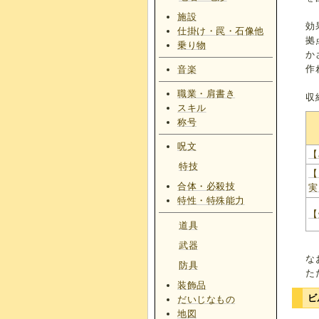
施設
効
仕掛け・罠・石像他
拠
乗り物
か
作
音楽
職業・肩書き
収
スキル
称号
呪文
【
特技
【
合体・必殺技
実
特性・特殊能力
【
道具
武器
な
防具
た
装飾品
ビ
だいじなもの
地図