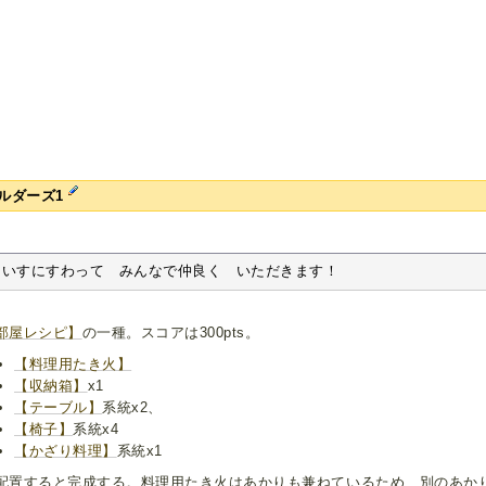
ルダーズ1
いすにすわって　みんなで仲良く　いただきます！
部屋レシピ】
の一種。スコアは300pts。
【料理用たき火】
【収納箱】
x1
【テーブル】
系統x2、
【椅子】
系統x4
【かざり料理】
系統x1
配置すると完成する。料理用たき火はあかりも兼ねているため、別のあか