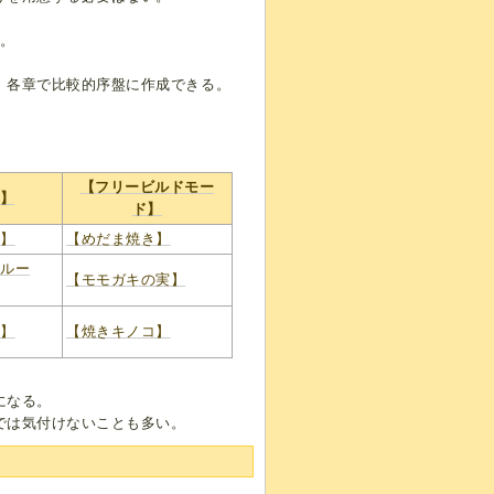
つ。
。
、各章で比較的序盤に作成できる。
【フリービルドモー
】
ド】
き】
【めだま焼き】
フルー
【モモガキの実】
コ】
【焼きキノコ】
になる。
では気付けないことも多い。