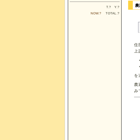
農
T.
?
Y.
?
NOW.
?
TOTAL.
?
住
上
を
農
み