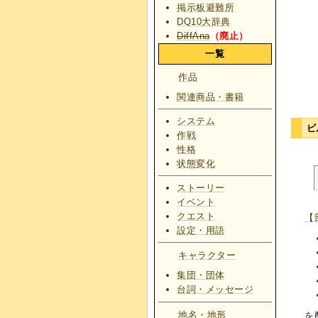
掲示板避難所
DQ10大辞典
DiffAna
（廃止）
一覧
作品
関連商品・書籍
システム
ビ
作戦
性格
状態変化
ストーリー
イベント
クエスト
【
設定・用語
キャラクター
集団・団体
台詞・メッセージ
地名・地形
を