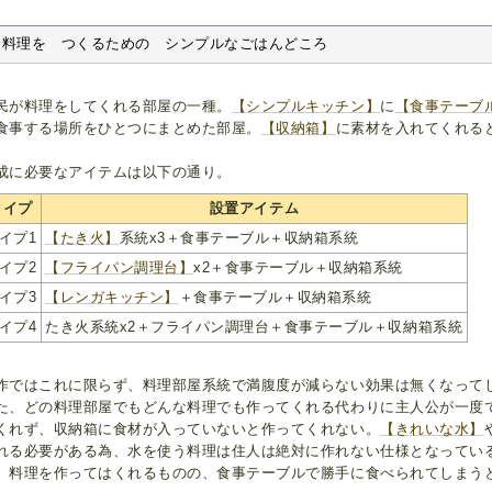
料理を　つくるための　シンプルなごはんどころ
民が料理をしてくれる部屋の一種。
【シンプルキッチン】
に
【食事テーブ
食事する場所をひとつにまとめた部屋。
【収納箱】
に素材を入れてくれる
成に必要なアイテムは以下の通り。
タイプ
設置アイテム
イプ1
【たき火】
系統x3＋食事テーブル＋収納箱系統
イプ2
【フライパン調理台】
x2＋食事テーブル＋収納箱系統
イプ3
【レンガキッチン】
＋食事テーブル＋収納箱系統
イプ4
たき火系統x2＋フライパン調理台＋食事テーブル＋収納箱系統
作ではこれに限らず、料理部屋系統で満腹度が減らない効果は無くなって
た、どの料理部屋でもどんな料理でも作ってくれる代わりに主人公が一度
くれず、収納箱に食材が入っていないと作ってくれない。
【きれいな水】
れる必要がある為、水を使う料理は住人は絶対に作れない仕様となってい
、料理を作ってはくれるものの、食事テーブルで勝手に食べられてしまう