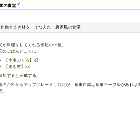
家の食堂
作物とまき材を　そなえた　農家風の食堂
民が料理をしてくれる部屋の一種。
記のごはんどころに、
【小麦ぶくろ】
x3
【まき材】
x2
追加すると完成する。
家の台所からアップグレード可能だが、食事自体は食事テーブルがあれば
で。