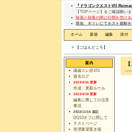
『ドラゴンクエストVII Rei
【TOPページ】
をご確認願いま
段落と段落の間に行間を空ける
現在、
本スレ
にてホスト規制を
[
ホーム
|
新規
|
編集
|
添付
> 【ごはんどころ】
案内
【
議論スレ@101
Last
過去ログ
2023/4/16 更新
作成・更新ルール
2023/4/16 更新
編集に際しての注意
事項
2022/11/16 追記
DQ10オフに関して
テストページ
管理要望置き場