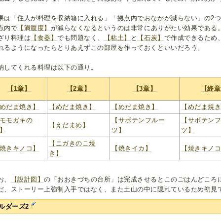
果は「住人が料理を収納箱に入れる」「拠点内でおなかが減らない」の2
点内で
【満腹度】
が減らなくなるというのは非常にありがたい効果である
ざり料理は
【食器】
でも問題なく、
【粘土】
と
【石炭】
で作成できるため
れるようになったらとりあえずこの部屋を作っておくといいだろう。
納してくれる料理は以下の通り。
【1章】
【2章】
【3章】
【終章
めだま焼き】
【めだま焼き】
【めだま焼き】
【めだま焼
モモガキの
【サボテンフルー
【サボテン
【えだまめ】
】
ツ】
ツ】
【ニガきのこ焼
焼きキノコ】
【焼きイカ】
【焼きキノ
き】
お、
【設計図】
の「おおきづちの台所」は完成させるとこのごはんどころ
だ、ストーリー上強制入手ではなく、また土山の中に隠れているため初見
ルダーズ2