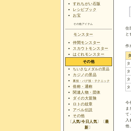
すれちがい石版
レシピブック
お宝
その他アイテム
住
と
モンスター
仲間モンスター
作
スカウトモンスター
はぐれモンスター
その他
タ
ちいさなメダルの景品
タ
カジノの景品
タ
裏技・バグ技・テクニック
俗称・通称
タ
関連人物・団体
ダイの大冒険
今
ロトの紋章
ま
アベル伝説
て
その他
入
〔
人気
/
今日人気
〕〔
最
他
新
〕