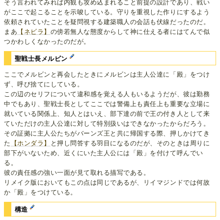
そう言われてみれば内観も攻め込まれること前提の設計であり、戦い
がここで起こることを示唆している。守りを重視した作りにするよう
依頼されていたことを疑問視する建築職人の会話も伏線だったのだ。
まあ
【ネビラ】
の傍若無人な態度からして神に仕える者にはてんで似
つかわしくなかったのだが。
聖戦士長メルビン
ここでメルビンと再会したときにメルビンは主人公達に「殿」をつけ
ず、呼び捨てにしている。
この辺のセリフについて違和感を覚える人もいるようだが、彼は勤務
中でもあり、聖戦士長としてここでは警備上も責任上も重要な立場に
就いている関係上、知人とはいえ、部下達の前で王の付き人として来
ていただけの主人公達に対して特別扱いはできなかったからだろう。
その証拠に主人公たちがバーンズ王と共に帰国する際、押しかけてき
た
【ホンダラ】
と押し問答する羽目になるのだが、そのときは周りに
部下がいないため、近くにいた主人公には「殿」を付けて呼んでい
る。
彼の責任感の強い一面が見て取れる描写である。
リメイク版においてもこの点は同じであるが、リイマジンドでは何故
か「殿」をつけている。
構造