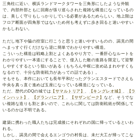
三角柱に近い、横浜ランドマークタワーを三角形にしたような外観
で、内部外部ともに回廊が張り巡らされた複雑な構造になっているの
は、美しく守りもしっかりしている必要があるためらしい。地上階は
フロア断面が四角形ではないため何も考えずに歩き回ると迷いやすい
かもしれない。
ただし地下や脇の控室に行こうと思うと迷いやすいものの、謁見の間
へまっすぐ行くだけなら逆に簡単でわかりやすい構造。
こういった構造は戦略上割とよくあるやり方で、一番肝心なルートを
わかりやすい一本道にすることで、侵入した敵の進路を限定して迎撃
しやすくするという狙いがある（もちろん中枢に攻め込まれやすくも
なるので、十分な防衛戦力があっての話である）。
そもそも、本作においても長年平和だったグランエスタードでさえも
中央を真っ直ぐ進めば玉座になっている構造になっている。
ただ、歴代のDQの城では
【サマルトリア】
、
【キングレオ城】
、
【ラ
インハット】
、
【グランバニア】
、
【サザンビーク】
など、そうでな
い複雑な造りも割と多いので、これらに関しては防衛戦術が関係して
いるのかは不明である。
建築に携わった職人たちは完成後にそれぞれの国に帰っているといわ
れる。
しかし、謁見の間で会えるエンゴウの村長は、未だ大工が帰ってこな