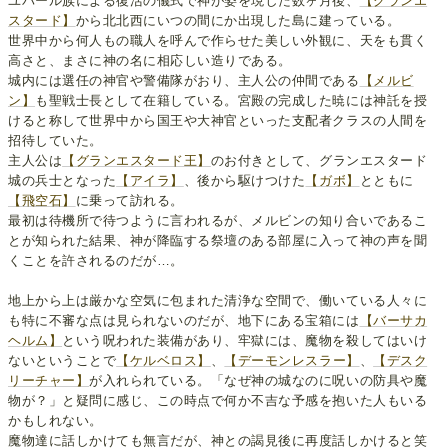
ユバール族による復活の儀式で神が姿を現した数ヶ月後、
【グランエ
スタード】
から北北西にいつの間にか出現した島に建っている。
世界中から何人もの職人を呼んで作らせた美しい外観に、天をも貫く
高さと、まさに神の名に相応しい造りである。
城内には選任の神官や警備隊がおり、主人公の仲間である
【メルビ
ン】
も聖戦士長として在籍している。宮殿の完成した暁には神託を授
けると称して世界中から国王や大神官といった支配者クラスの人間を
招待していた。
主人公は
【グランエスタード王】
のお付きとして、グランエスタード
城の兵士となった
【アイラ】
、後から駆けつけた
【ガボ】
とともに
【飛空石】
に乗って訪れる。
最初は待機所で待つように言われるが、メルビンの知り合いであるこ
とが知られた結果、神が降臨する祭壇のある部屋に入って神の声を聞
くことを許されるのだが…。
地上から上は厳かな空気に包まれた清浄な空間で、働いている人々に
も特に不審な点は見られないのだが、地下にある宝箱には
【バーサカ
ヘルム】
という呪われた装備があり、牢獄には、魔物を殺してはいけ
ないということで
【ケルベロス】
、
【デーモンレスラー】
、
【デスク
リーチャー】
が入れられている。「なぜ神の城なのに呪いの防具や魔
物が？」と疑問に感じ、この時点で何か不吉な予感を抱いた人もいる
かもしれない。
魔物達に話しかけても無言だが、神との謁見後に再度話しかけると笑