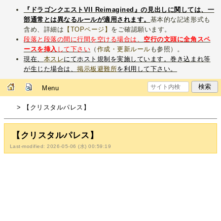
『ドラゴンクエストVII Reimagined』の見出しに関しては、一
部通常とは異なるルールが適用されます。
基本的な記述形式も
含め、詳細は
【TOPページ】
をご確認願います。
段落と段落の間に行間を空ける場合は、
空行の文頭に全角スペ
ースを挿入
して下さい
（
作成・更新ルール
も参照）。
現在、
本スレ
にてホスト規制を実施しています。巻き込まれ等
が生じた場合は、
掲示板避難所
を利用して下さい。
Menu
> 【クリスタルパレス】
【クリスタルパレス】
Last-modified: 2026-05-06 (水) 00:59:19