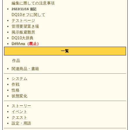
編集に際しての注意事項
2022/11/16 追記
DQ10オフに関して
テストページ
管理要望置き場
掲示板避難所
DQ10大辞典
DiffAna
（廃止）
一覧
作品
関連商品・書籍
システム
作戦
性格
状態変化
ストーリー
イベント
クエスト
設定・用語