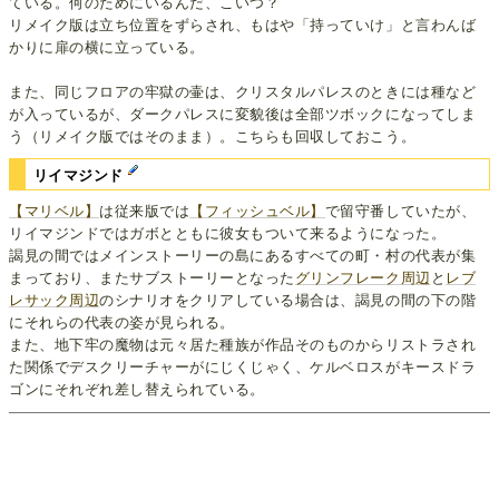
ている。何のためにいるんだ、こいつ？
リメイク版は立ち位置をずらされ、もはや「持っていけ」と言わんば
かりに扉の横に立っている。
また、同じフロアの牢獄の壷は、クリスタルパレスのときには種など
が入っているが、ダークパレスに変貌後は全部ツボックになってしま
う（リメイク版ではそのまま）。こちらも回収しておこう。
リイマジンド
【マリベル】
は従来版では
【フィッシュベル】
で留守番していたが、
リイマジンドではガボとともに彼女もついて来るようになった。
謁見の間ではメインストーリーの島にあるすべての町・村の代表が集
まっており、またサブストーリーとなった
グリンフレーク周辺
と
レブ
レサック周辺
のシナリオをクリアしている場合は、謁見の間の下の階
にそれらの代表の姿が見られる。
また、地下牢の魔物は元々居た種族が作品そのものからリストラされ
た関係でデスクリーチャーがにじくじゃく、ケルベロスがキースドラ
ゴンにそれぞれ差し替えられている。