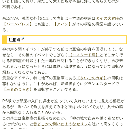
いとも話しており、果たして大工たちが本当に帰してもらえたのか、
不明である。
余談だが、強固な外郭に反して内部は一本道の構造は
ダイの大冒険
の
【バーンパレス】
にも通じ、
【アバン】
がその構造の意図を語ってい
る。
注意点
神の声を聞くイベントが終了する前には宝箱の中身を回収しよう。な
ぜなら、その後のイベントでしばらく
【エスタード島】
とそこから行
ける四精霊の封印された土地以外訪れることができなくなり、再び来
られるようになったときには魔物が出現するようになっていて回収が
煩わしくなるからである。
貴重なアイテム、特に地下の宝物庫にある
【さいごのカギ】
の回収は
忘れないように。これがあれば、帰還後すぐにグランエスタードで
【王者のつるぎ】
を回収することができる。
PS版では部屋の入口に兵士が立っていて入れないように見える部屋が
あるが、近づいて角度を変えてみると実はガバガバであり、兵士の脇
から問題なく入れることがわかる。
この兵士は宝物庫の見張りなのだが、「神の城で盗みを働く者などい
るはずがない」と
昔どこかで聞いたようなセリフ
を吐いて高をくくっ