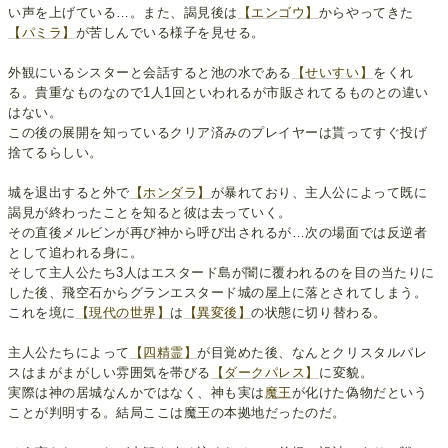
い声を上げている…。また、謁見後は
【エンゴウ】
からやってきた
【パミラ】
が苦しんでいる様子を見せる。
外観にいるシスターと会話すると池の水である
【せいすい】
をくれ
る。貴重なものなので1人1回といわれるが市販されてるものとの違い
はない。
この後の展開を知っているクリア済みのプレイヤーは貰ってすぐ投げ
捨てるらしい。
城を退出すると外で
【ホンダラ】
が暴れており、主人公によって既に
謁見が終わったことを知ると彼は去っていく。
その直後メルビンが再び神から呼び出されるが…次の場面では反逆者
として追われる身に。
そして主人公たち3人はエスタード島が闇に覆われるのを目の当たりに
した後、飛空石からグランエスタード城の屋上に落とされてしまう。
これを境に
【現代の世界】
は
【異変後】
の状態に切り替わる。
主人公たちによって
【四精霊】
が目覚めた後、なんとクリスタルパレ
スはまがまがしい雰囲気を帯びる
【ダークパレス】
に変貌。
実際は神の居城なんかではなく、神も実は
魔王
が化けた偽物だという
ことが判明する。結局ここは魔王の本拠地だったのだ。