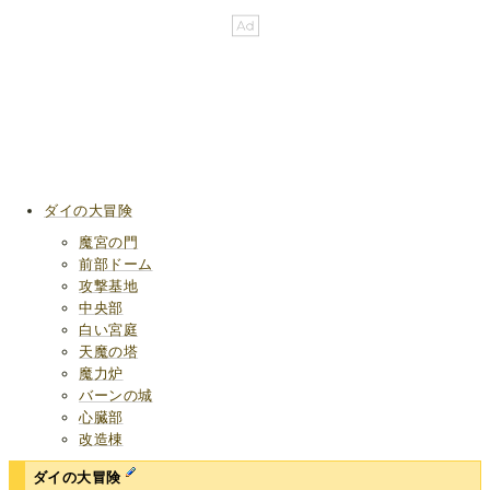
ダイの大冒険
魔宮の門
前部ドーム
攻撃基地
中央部
白い宮庭
天魔の塔
魔力炉
バーンの城
心臓部
改造棟
ダイの大冒険