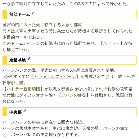
ーな形で同時に存在していたため、この2名の力によって砕かれた。
前部ドーム
魔宮の門に入った先に存在する大きな部屋。
元々は大軍を出撃させる時に兵士たちが待機する場所として作られた
多目的ホールである。
このドームがバーンの初戦時に戦った場所であり、
【ハドラー】
が待
ち構えていた。
攻撃基地
バーンパレスの翼、尾先に相当する5か所に設置された基地。
5か所すべてに
【ピラァ・オブ・バーン】
が搭載されており、眼下への
攻撃が可能。
【ハドラー親衛騎団】
が決戦を邪魔させない様にそれぞれ別の攻撃基
地付近にダイとレオナを除く
【アバンの使徒】
を移動させ、戦闘の舞
台になった。
中央部
バーンパレスの中央に存在する巨大な施設。
バーンの居城本体であり、中には魔力炉、天魔の塔、バーンの城な
ど、バーンパレスの主要施設が存在する。