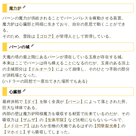
魔力炉
バーンの魔力が供給されることでバーンパレスを稼動させる装置。
魔力炉は心臓部と同様に生きており、自分の意思で動くことができ
る。
そのため、普段は
【ゴロア】
が管理人として管理している。
バーンの城
天魔の塔の最上階にあるバーンが滞在している玉座が存在する城。
本来はここでバーンは待ち構えることになるのだが、玉座のある頂上
の主城部分は
【ドルオーラ】
によって崩壊し、そのひとつ手前の部分
が決戦場となった。
(ハドラーの回想で一度出てきた場所でもある)
心臓部
最終決戦で
【ダイ】
を除く全員が
【バーン】
によって落とされた所。
巨大な球体である。
内部の壁は魔力炉同様魔力を吸収する材質で出来ているのだが、その
吸収力は
【ザムザ】
の
【生体牢獄】
など比較にならないレベルで、
【メドローア】
はおろか生物の天敵であるはずの
【閃華裂光拳】
の
【マホイミ】
すら吸収してしまった。