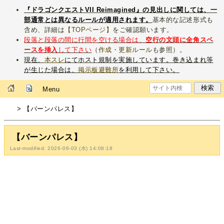
『ドラゴンクエストVII Reimagined』の見出しに関しては、一
部通常とは異なるルールが適用されます。
基本的な記述形式も
含め、詳細は
【TOPページ】
をご確認願います。
段落と段落の間に行間を空ける場合は、
空行の文頭に全角スペ
ースを挿入
して下さい
（
作成・更新ルール
も参照）。
現在、
本スレ
にてホスト規制を実施しています。巻き込まれ等
が生じた場合は、
掲示板避難所
を利用して下さい。
Menu
> 【バーンパレス】
【バーンパレス】
Last-modified: 2026-06-03 (水) 14:08:18