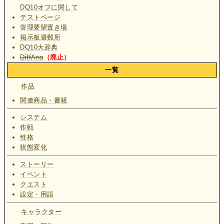
DQ10オフに関して
テストページ
管理要望置き場
掲示板避難所
DQ10大辞典
DiffAna
（廃止）
一覧
作品
関連商品・書籍
システム
作戦
性格
状態変化
ストーリー
イベント
クエスト
設定・用語
キャラクター