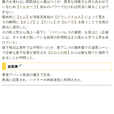
魔力を使わない闘気技なら傷はつくが、異常な回復力も持ち合わせて
いるため
【ドルオーラ】
並みのパワーでなければ完全に破ることはで
きない。
最終的に
【ヒム】
が見様見真似の
【グランドクルス】
によって貫き、
その瞬間に
【ポップ】
と
【アバン】
が
【ルーラ】
を使うことで全員が
脱出に成功した。
その時上空から地上へ落下し「バーンパレスの最期」を迎えた（正確
には、ダイが未だ戦っている前述の外周部はまだ遥か上空で上昇を続
けていた）。
落下地点は原作では不明だったが、新アニメの最終盤での遠景シーン
で正確な落下位置が描写され
【ロロイの谷】
から山脈を隔てた場所で
あることが判明した。
改造棟
勇者アバンと獄炎の魔王で言及。
奥底に設置され、ハドラーの肉体改造に利用された。