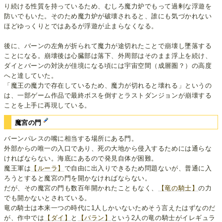
り続ける性質を持っているため、むしろ魔力炉でもって過剰な浮遊を
防いでもいた。そのため魔力炉が破壊されると、誰にも気づかれない
ほどゆっくりとではあるが浮遊が止まらなくなる。
後に、バーンの左角が折られて魔力が途切れたことで崩壊し墜落する
ことになる。崩壊後は心臓部は落下、外周部はそのまま浮上を続け、
ダイとバーンの対決が佳境になる頃には宇宙空間（成層圏？）の高度
へと達していた。
「魔王の魔力で存在しているため、魔力が切れると壊れる」というの
は、一部ゲーム作品で最終ボスを倒すとラストダンジョンが崩壊する
ことを上手に再現している。
魔宮の門
バーンパレスの嘴に相当する場所にある門。
外部からの唯一の入口であり、死の大地から侵入するためには通らな
ければならない。海底にあるので発見自体が困難。
魔王軍は
【ルーラ】
で自由に出入りできるため問題ないが、普通に入
ろうとすると魔宮の門を開かなければならない。
だが、その魔宮の門も数百年開かれたこともなく、
【竜の騎士】
の力
でも開かないとされている。
竜の騎士は本来一つの時代に1人しかいないためそう言えたはずなのだ
が、作中では
【ダイ】
と
【バラン】
という2人の竜の騎士がイレギュラ