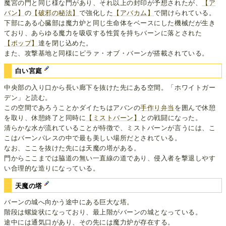
魔宮の門と同じ様な門があり、それ以上の封印が予想されたが、
【ア
バン】
の
【破邪の秘法】
で強化した
【アバカム】
で開けられている。
下部にある心臓部は魔力炉と同じ生命体をベースにした機械だが生き
ており、あらゆる魔力を吸収する性質を持ちバーンに落とされた
【ポップ】
達を閉じ込めた。
また、攻撃基地と同様にピラァ・オブ・バーンが搭載されている。
白い宮庭
中央部の入り口から長い廊下を抜けた先にある空間。「ホワイトガー
デン」と読む。
この空間であろうことかダイたちはアバンの
手作り弁当
を囲んで休憩
を取り、休憩終了と同時に
【ミストバーン】
との戦闘になった。
清らかな水が流れていることが特徴で、ミストバーンが言うには、こ
こはバーンパレスの中で最も美しい場所だとされている。
なお、ここを抜けた先には天魔の塔がある。
門からここまでは脇道の無い一直線の道であり、侵入者を撃退しやす
い合理的な造りになっている。
天魔の塔
バーンの城へ向かう途中にある巨大な塔。
階段は螺旋状になっており、最上階がバーンの城となっている。
途中には通気口があり、その先には魔力炉が存在する。