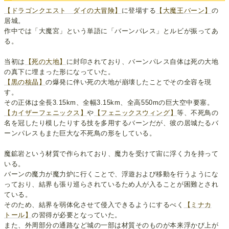
【ドラゴンクエスト ダイの大冒険】
に登場する
【大魔王バーン】
の
居城。
作中では「大魔宮」という単語に「バーンパレス」とルビが振ってあ
る。
当初は
【死の大地】
に封印されており、バーンパレス自体は死の大地
の真下に埋まった形になっていた。
【黒の核晶】
の爆発に伴い死の大地が崩壊したことでその全容を現
す。
その正体は全長3.15km、全幅3.15km、全高550mの巨大空中要塞。
【カイザーフェニックス】
や
【フェニックスウィング】
等、不死鳥の
名を冠したり模したりする技を多用するバーンだが、彼の居城たるバ
ーンパレスもまた巨大な不死鳥の形をしている。
魔鉱岩という材質で作られており、魔力を受けて宙に浮く力を持って
いる。
バーンの魔力が魔力炉に行くことで、浮遊および移動を行うようにな
っており、結界も張り巡らされているため人が入ることが困難とされ
ている。
そのため、結界を弱体化させて侵入できるようにするべく
【ミナカ
トール】
の習得が必要となっていた。
また、外周部分の通路など城の一部は材質そのものが本来浮かび上が