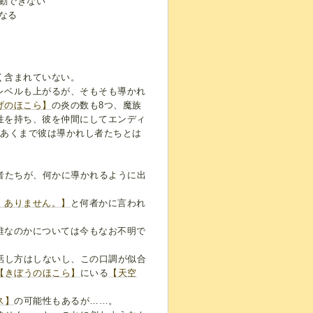
動できない
なる
く含まれていない。
レベルも上がるが、そもそも導かれ
げのほこら】
の炎の数も8つ、魔族
性を持ち、彼を仲間にしてエンディ
、あくまで彼は導かれし者たちとは
者たちが、何かに導かれるように出
 ありません。】
と何者かに言われ
誰なのかについては今もなお不明で
話し方はしないし、この口調が似合
【きぼうのほこら】
にいる
【天空
ス】
の可能性もあるが……。