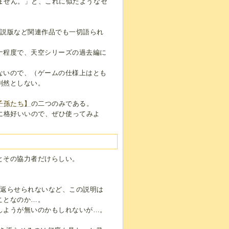
りません。」と、これに似たようなセ
小説版など関連作品でも一切語られ
ナ程度で、天空シリーズの過去編に
ないので、（ゲームの仕様上はとも
判然としない。
子孫たち】
の二つのみである。
に格好いいので、ぜひ使ってみよ
とその協力者だけらしい。
き返らせられないなど、この説明は
ことなのか…。
しようが無いのかもしれないが…。