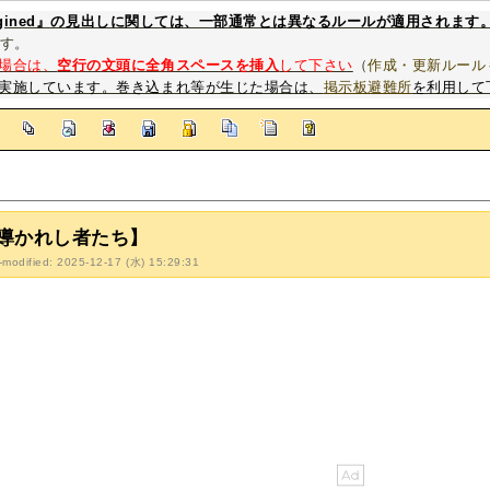
magined』の見出しに関しては、一部通常とは異なるルールが適用されます
す。
場合は、
空行の文頭に全角スペースを挿入
して下さい
（
作成・更新ルール
実施しています。巻き込まれ等が生じた場合は、
掲示板避難所
を利用して
]
導かれし者たち】
-modified: 2025-12-17 (水) 15:29:31