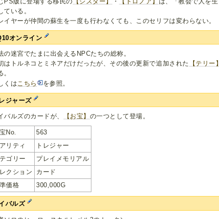
じPS版に登場する移民の
【シスター】
・
【トロノア】
は、「教会で人を生
している。
レイヤーが仲間の蘇生を一度も行わなくても、このセリフは変わらない。
Q10オンライン
法の迷宮でたまに出会えるNPCたちの総称。
初はトルネコとミネアだけだったが、その後の更新で追加された
【テリー
る。
しくは
こちら
を参照。
レジャーズ
イバルズのカードが、
【お宝】
の一つとして登場。
宝No.
563
アリティ
トレジャー
テゴリー
プレイメモリアル
レクション
カード
準価格
300,000G
イバルズ