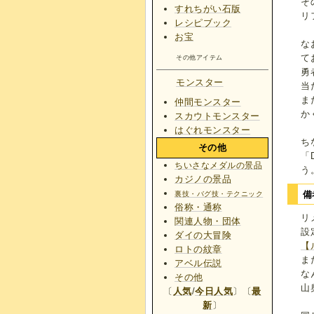
そ
すれちがい石版
リ
レシピブック
お宝
な
て
その他アイテム
勇
モンスター
当
ま
仲間モンスター
か
スカウトモンスター
はぐれモンスター
ち
その他
「
ちいさなメダルの景品
う
カジノの景品
備
裏技・バグ技・テクニック
俗称・通称
リ
関連人物・団体
設
ダイの大冒険
【
ロトの紋章
ま
アベル伝説
な
その他
山
〔
人気
/
今日人気
〕〔
最
新
〕