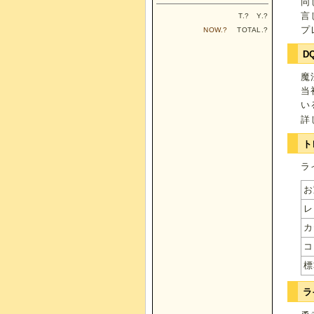
同
言
T.
?
Y.
?
プ
NOW.
?
TOTAL.
?
D
魔
当
い
詳
ト
ラ
お
レ
カ
コ
標
ラ