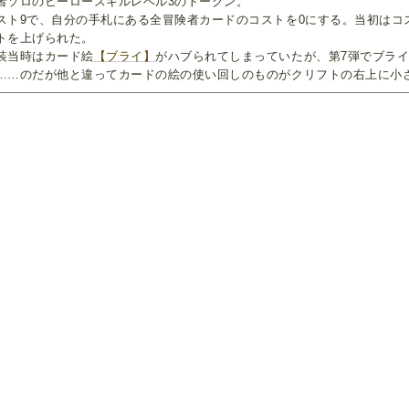
者ソロのヒーロースキルレベル3のトークン。
スト9で、自分の手札にある全冒険者カードのコストを0にする。当初はコ
トを上げられた。
装当時はカード絵
【ブライ】
がハブられてしまっていたが、第7弾でブラ
……のだが他と違ってカードの絵の使い回しのものがクリフトの右上に小