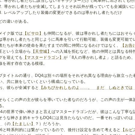
導かれし者たちに該当しないキャラクターだけで馬車外に出されても行
導かれし者たちが全滅してしまうとそれ以外が残っていても全滅扱いに
レベルアップしたり装備の変更ができるのは導かれし者たちだけ
どの違いがある。
メイク版では
【ピサロ】
も仲間になるが、彼は導かれし者たちにはおそら
は導かれし者たちと同じように馬車を引いて行動可能、装備も変更可能で
者たちが本来の使命を果たすまでの間に仲間になるわけではなく、
【お告
王という立場から
【天空城】
への入城を拒むなど、他の仲間とは異なる特
グを迎えても
【マスタードラゴン】
が「8人の導かれし者よ」と語るため
線を画す存在である模様。
ブタイトルの通り、DQ4は別々の場所をそれぞれ異なる理由から旅立った
い、共に旅をしていくという構成になっている。
お、彼らが全滅すると
【みちびかれしものよ……。 まだ しぬときでは
。
そらくこの声の主が彼らを導いていた者なのだろうが、この声の主が一体
る。
Q4の世界で偉い神さまと言えばマスタードラゴンだが、彼はこんな丁寧な
そうな神さま的キャラもDQ4には見当たらないのだ。一番それっぽいのは
】
（の
【たましい】
？）だろうか。
Q6と時系列的には繋がっているので、後付け設定を含めて考えると
【ルビ