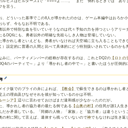
のルビスはビルダーズ1で「○○○○よ……。 まだ 倒れるときでは あ
フを言う。
お、どういった基準でこの8人が導かれたのかは、ゲーム本編中はおろか
おらず、今もなお不明である。
者以外で特別な血を引いていそうなのは代々予知の力を持つというアリー
たるDQ6にも、勇者以外の明確な先祖らしき人物は登場していない。
た導かれし者といえども、勇者がいなければ天空城に立ち入ることもでき
く）設定的に普通の人間と比べて具体的にどう特別扱いされているのかも
なみに、パーティメンバーの総称が存在するのは、これとDQ2の
【ロトの
DQ4のパーティで～」より「導かれし者の中で～」と書いたほうが圧倒的
。
考
メイク版でのブライの弁によれば、
【教会】
で蘇生できるのは導かれし者
定上の理由及びなぜそれを彼が知っているのかは不明。
ルーシア】
辺りに言わせておけばまだ違和感が少なかったのだが。
た、導かれし者の協力者の最たる例である
【山奥の村】
の住民が誰1人生
んだか矛盾している。「同郷の人物」「家族」と「協力者」は違うという
奥の村に関して言えば、遺体すら残っていないので
神
でもなければ生き返