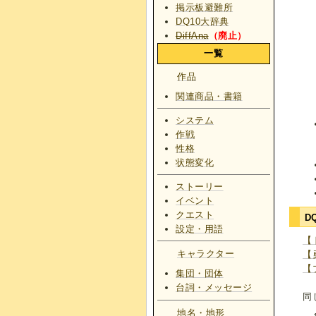
掲示板避難所
DQ10大辞典
DiffAna
（廃止）
一覧
作品
関連商品・書籍
システム
作戦
性格
状態変化
ストーリー
イベント
クエスト
D
設定・用語
【
キャラクター
【
【
集団・団体
台詞・メッセージ
同
地名・地形