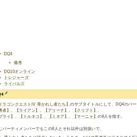
DQ4
備考
DQ10オンライン
トレジャーズ
ライバルズ
Q4
ドラゴンクエストIV 導かれし者たち】
のサブタイトルにして、DQ4のパ
勇者】
、
【ライアン】
、
【アリーナ】
、
【クリフト】
、
ブライ】
、
【トルネコ】
、
【ミネア】
、
【マーニャ】
の8人を指す。
じパーティメンバーでもこの8人とそれ以外は別扱いで、