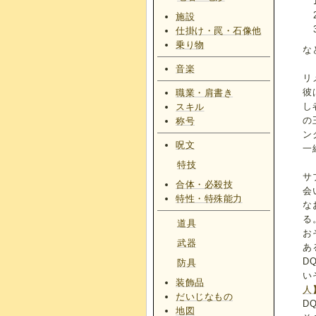
施設
仕掛け・罠・石像他
乗り物
な
音楽
リ
彼
職業・肩書き
し
スキル
の
称号
ン
呪文
一
特技
サ
合体・必殺技
会
特性・特殊能力
な
る
道具
お
武器
あ
D
防具
い
装飾品
人
だいじなもの
D
地図