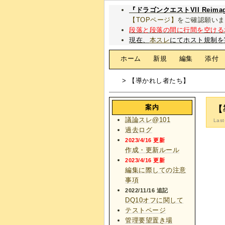
『ドラゴンクエストVII Rei
【TOPページ】
をご確認願いま
段落と段落の間に行間を空ける
現在、
本スレ
にてホスト規制を
[
ホーム
|
新規
|
編集
|
添付
> 【導かれし者たち】
案内
【
議論スレ@101
Last
過去ログ
2023/4/16 更新
作成・更新ルール
2023/4/16 更新
編集に際しての注意
事項
2022/11/16 追記
DQ10オフに関して
テストページ
管理要望置き場