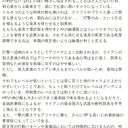
の利かない
【AI】
の扱い難さに悩まされることもほとんどないため、
初心者から上級者まで、誰にでも扱い易いキャラになっている。
トルネコのような特殊行動も無ければ、クリフトやブライと違って呪
文も使えないため、面白みには欠けるが…。「打撃のみ」という欠点
を補えるような道具を持たせると効果的。
もちろん道具で選択肢を増やすとAIの融通面とはトレードオフになる
ことを覚悟する必要がある。それでも持たせる道具の変更である程度
調整できる点は、本職の呪文使いよりは融通が利くと言える。
打撃一辺倒のキャラとしてアリーナとよく比較されるが、ライアンの
加入直後の時点ではアリーナのウリである会心率はまだ低く、防具も
貧弱なため彼女を前線に出すのはやや厳しい。
ただし、加入直後のライアン本人もまだレベルが低いため、過信は禁
物。
それでもレベルが低いということは逆に言うと他のキャラより上がり
やすいということであり、ちょっと戦うだけでもレベルはグングン上
がっていき、同程度のレベルまでは割とすぐに追いつく。
HPの伸び幅も大きいのですぐ最前線で体を張れるようになるだろう。
金銭的事情にもよるが、ライアンの場合強力な武器や耐性防具を手早
く揃えることもできる。
また、一撃の重さでもアリーナに勝り、さらにHPも高いため最前線の
要塞役にもってこいである。
呪文等の行動パターンや装備品においては特徴的に欠けるものの、特