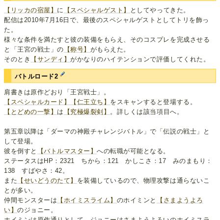
【リッカの宿屋】
に
【スペシャルゲスト】
としてやってきた。
配信は2010年7月16日で、最後のスペシャルゲストとしてトリを飾っ
た。
様々な条件を満たすと彼の装備をもらえ、そのコスプレを完成させる
と「王宮の戦士」の
【称号】
がもらえた。
そのとき
【サンディ】
がかなりのハイテンションで評価してくれた。
バトルロード2
肩書きは原作どおり「王宮戦士」。
【スペシャルカード】
【仁王立ち】
をスキャンすると登場する。
【とどめの一撃】
は
【究極爆裂剣】
。詳しくは該当項目へ。
第五章以降は「ダーマの神殿チャレンジバトル」で「伝説の戦士」と
して登場。
彼を倒すと
【バトルマスター】
への転職が可能となる。
ステータスはHP：2321 ちから：121 かしこさ：17 みのまもり：
138 すばやさ：42。
また
【せいどうのたて】
を装備しているので、物理攻撃は通らないこ
とが多い。
仲間モンスターは
【ホイミスライム】
のホイミンと
【さまようよろ
い】
のジョニー。
ホイミンは原作通りとして、ジョニーはさまようよろいのホイミスラ