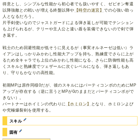
得意とし、シンプルな性能から初心者でも扱いやすく、ゼビオン奪還
以降強敵との戦いが増える終盤以降や
【時空の迷宮】
での心強い助っ
人となるだろう。
片手剣使いなのでジャストガードによる弾き返しが可能でテンション
も上げられるが、テリーや主人公と違い盾を装備できないので剣で弾
き返す。
戦士のため回避性能が低そうに見えるが（事実オルネーゼは低い）ラ
イアンはしっかりみかわし性能大アップを持ち、熟練度でさらに上が
るため全キャラでも上位のみかわし性能になる、さらに防御性能も高
くスキルと熟練度でツェザールに次ぐレベルになる、弾き返しもあ
り、守りもかなりの高性能。
初期MPは原作同様0だが、彼のスキルにはパーティコンボのためにMP
アップが存在する（逆に言うとMPが0のままだとパーティコンボがで
きない）。
パートナーはホイミンの代わりに
【ホミロン】
となり、ホミロンよび
や究極爆裂剣を使用する。
スキル
固有