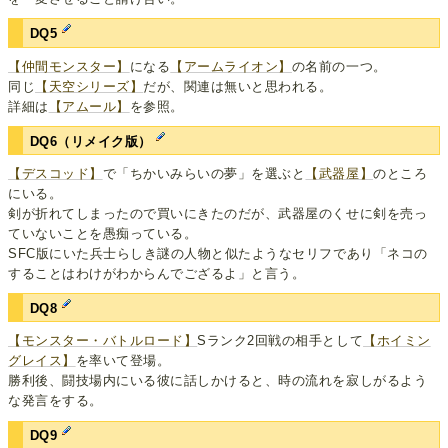
DQ5
【仲間モンスター】
になる
【アームライオン】
の名前の一つ。
同じ
【天空シリーズ】
だが、関連は無いと思われる。
詳細は
【アムール】
を参照。
DQ6（リメイク版）
【デスコッド】
で「ちかいみらいの夢」を選ぶと
【武器屋】
のところ
にいる。
剣が折れてしまったので買いにきたのだが、武器屋のくせに剣を売っ
ていないことを愚痴っている。
SFC版にいた兵士らしき謎の人物と似たようなセリフであり「ネコの
することはわけがわからんでござるよ」と言う。
DQ8
【モンスター・バトルロード】
Sランク2回戦の相手として
【ホイミン
グレイス】
を率いて登場。
勝利後、闘技場内にいる彼に話しかけると、時の流れを寂しがるよう
な発言をする。
DQ9