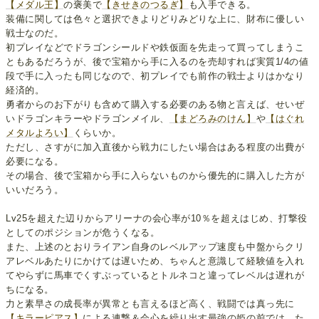
【メダル王】
の褒美で
【きせきのつるぎ】
も入手できる。
装備に関しては色々と選択できよりどりみどりな上に、財布に優しい
戦士なのだ。
初プレイなどでドラゴンシールドや鉄仮面を先走って買ってしまうこ
ともあるだろうが、後で宝箱から手に入るのを売却すれば実質1/4の値
段で手に入ったも同じなので、初プレイでも前作の戦士よりはかなり
経済的。
勇者からのお下がりも含めて購入する必要のある物と言えば、せいぜ
いドラゴンキラーやドラゴンメイル、
【まどろみのけん】
や
【はぐれ
メタルよろい】
くらいか。
ただし、さすがに加入直後から戦力にしたい場合はある程度の出費が
必要になる。
その場合、後で宝箱から手に入らないものから優先的に購入した方が
いいだろう。
Lv25を超えた辺りからアリーナの会心率が10％を超えはじめ、打撃役
としてのポジションが危うくなる。
また、上述のとおりライアン自身のレベルアップ速度も中盤からクリ
アレベルあたりにかけては遅いため、ちゃんと意識して経験値を入れ
てやらずに馬車でくすぶっているとトルネコと違ってレベルは遅れが
ちになる。
力と素早さの成長率が異常とも言えるほど高く、戦闘では真っ先に
【キラーピアス】
による連撃＆会心を繰り出す最強の姫の前では、た