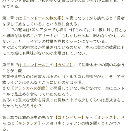
バトランドを出国した後の姿や足跡は以後の章で何度か見聞すること
ができる。
第二章では
【エンドールの旅の扉】
を夜になってから訪れると「勇者
を探して旅をしている」という彼に会える。
ここでの邂逅はCDシアターでも取り上げられており、彼に対し何とも
不思議な縁を感じたアリーナが「もしかしたら私、敵わないかもしれ
ない…」と、ライアンの技量を見抜くシーンになっている。
すぐ近くで武術大会が開催されているのだが、本人は実力の披露にも
モニカ姫にも興味がないのか出場はしていない。
第三章では
【エンドール】
の
【カジノ】
にて営業休止中の間のみ会う
ことが可能。
営業停止中なのに何故入れるのか（トルネコも同様だが）、そして何
故ライアンはそんなところにいたのかは不明。
まだ
【ブランカへの洞窟】
が開通していない時分なので、単にエンド
ールで足止めを食らっていたのだろう。
あるいは重大な使命を背負った長旅の中でも少しくらいは息抜きをし
たかったんだろうか？
第五章では旅の途中の先々で
【コナンベリー】
から
【ミントス】
、さ
らには
【キングレオ】
へと渡り歩くライアンの噂を聞くことができ
る。