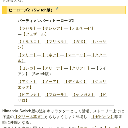
ドが貰える。
ヒーローズ2（Switch版）
パーティメンバー：ヒーローズ2
【ラゼル】
―
【テレシア】
―
【オルネーゼ】
―
【ツェザール】
【トルネコ】
―
【マリベル】
―
【ガボ】
―
【ハッサ
ン】
【テリー】
―
【ミネア】
―
【マーニャ】
―
【ククー
ル】
【ゼシカ】
―
【アリーナ】
―
【クリフト】
―【ライ
アン】（Switch版）
【アクト】
―
【メーア】
―
【ディルク】
―
【ジュリ
エッタ】
【ビアンカ】
―
【フローラ】
―
【ヤンガス】
―
【ピ
サロ】
Nintendo Switch版の追加キャラクターとして登場。ストーリー上では
序盤の
【グリーネ草原】
からちょくちょく登場し、
【ゼビオン】
奪還
時に仲間となる。