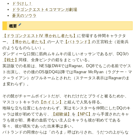
ドラけし！
ドラゴンクエスト４コママンガ劇場
蒼天のソウラ
概要
【ドラゴンクエストIV 導かれし者たち】
に登場する仲間キャラクタ
ー。
【導かれし者たち】
の一人で
【バトランド】
の王宮戦士（近衛兵
のようなものらしい）。
ダンディーな口髭に筋肉ムキムキの逞しいオッサンであるが、DQ3の
【戦士】
同様、全身ピンクの鎧をまとっている。
英語版での名前は、NES版DW4ではRagnar。DQ8でもこの名前でゲス
ト出演し、その後のDS版DQ4以降ではRagnar McRyan（ラグナー・マ
ク＝ライアン）がフルネームとされた（ステータス表示はRagnarのま
ま変わらず）。
その髭がチャームポイントだが、それだけだとブライと被るためか、
マスコットキャラの
【ホイミン】
と組んで人気を得る。
地味な立ち位置にもかかわらず、実はモンスターを仲間にしたDQのキ
ャラは彼が初めてであり、
【経験値】
を
【NPC】
から手渡されたキャ
ラも彼が初、勇者の血筋でない主人公キャラも彼が初めてである
等々、彼が嚆矢であった出来事は多い。
バトランドの同僚からは「のろま」呼ばわりされ、うだつの上がらな