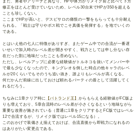
また、勇者やアリーナと異なり、HPや体力がリメイク前と比べて下方
修正をほとんど受けていないため、レベル30台末でHPが350を超える
ことも珍しくない。
ここまでHPが高いと、デスピサロの痛恨の一撃をもらっても十分耐え
られる。「戦士は守りやボス戦でこそ真価を発揮する」を地でいくの
である。
とはいえ他の七人に特徴がありすぎ、またゲーム中での合流が一番遅
いせいで加入時のレベル差が開きやすく、戦力としては申し分ない存
在だった割に地味だったことも否めない。
ただし、レベルアップに必要な経験値がトルネコを抜いてメンバー中
で最も少なくなったので、キングレオを倒した時点の他キャラのレベ
ルが20くらいでもそのうち追い抜き、誰よりもレベルが高くなる。
何だかんだ前線に出しておけば頼れるパーティの盾として活躍してく
れるだろう。
ちなみに1章クリア時に
【バトランド王】
からもらえる経験値がFC版よ
りも増えており、5章合流時のレベル差が小さくなるという地味ながら
重要な改善が施されている（普通に1章をクリアするとFC版ではレベル
12で合流するが、リメイク版ではレベル15になる）。
このおかげで装備さえ揃えておけば、合流直後から即戦力になれるの
はありがたい変更点である。