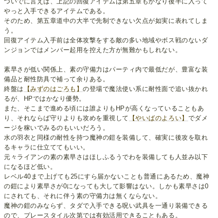
ついでに言えば、上記の回復アイテムは第五章もかなり後半に入って
やっと入手できるアイテムである。
そのため、第五章道中の大半で先制できない欠点が如実に表れてしま
う。
回復アイテム入手前は全体攻撃をする敵の多い地域やボス戦のないダ
ンジョンではメンバー起用を控えた方が無難かもしれない。
素早さが低い関係上、素の守備力はパーティ内で最低だが、豊富な装
備品と耐性防具で補って余りある。
終盤は
【みずのはごろも】
の登場で魔法使い系に耐性面で追い抜かれ
るが、HPではかなり優勢。
また、そこまで進める頃には誰よりもHPが高くなっていることもあ
り、それならば守りよりも攻めを重視して
【やいばのよろい】
でダメ
ージを稼いでみるのもいいだろう。
水の羽衣と同様の耐性を持つ魔神の鎧を装備して、確実に後攻を取れ
るキャラに仕立ててもいい。
元々ライアンの素の素早さはほしふるうでわを装備しても人並み以下
になるほど低い。
レベル40まで上げても25にすら届かないことも普通にあるため、魔神
の鎧により素早さが0になっても大して影響はない。しかも素早さは0
にされても、それに伴う素の守備力は無くならない。
魔神の鎧のみならず、タダで入手できる呪い武具を一通り装備できる
ので、プレースタイル次第では有効活用できることもある。