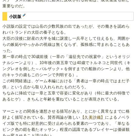
重要なのだ。
小説版
小説版の設定では山岳の少数民族の出であったが、その働きを認めら
れバトランドの大臣の養子となる。
大臣の没後に財産の大半を城に譲渡し一兵卒として仕えるも、周囲か
らの嫉妬ややっかみの視線は無くならず、孤独感に苛まれることもあ
った。
第一章の時点で30歳前後（一章の「遠征先での祝宴中」というオリジ
ナルシーンより）、10年後の第五章では40歳でトルネコと同世代（キ
ングレオを倒した～バルザック＋を倒すまでの船旅のシーンより。他
のキャラの歳もこのシーンで判明する）。
この時間経過は、ゲーム本編における「勇者は一章の時点ではまだ子
供」という点から取り入れられたものだろう。
ちなみに挿絵では一章と五章で容姿に変化があり（特に最大の特徴で
あるヒゲ）、きちんと年齢を重ねていることが表現されている。
マーニャとの関係を連想させる描写があり、とにかく異常なまでに格
好よく描写されている。賛否両論が激しい
【久美沙織】
によるノベラ
イズ版でも特に好意的に受け止められる要素の一つであり、「単なる
ピンク色の鎧を着たオッサン」程度の認識であるプレイヤーは価値観
を一変させること請け合い。