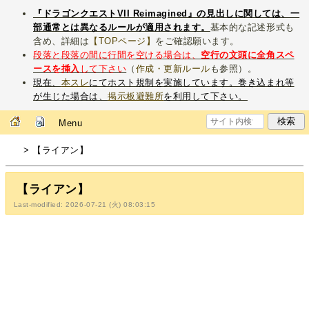
『ドラゴンクエストVII Reimagined』の見出しに関しては、一
部通常とは異なるルールが適用されます。
基本的な記述形式も
含め、詳細は
【TOPページ】
をご確認願います。
段落と段落の間に行間を空ける場合は、
空行の文頭に全角スペ
ースを挿入
して下さい
（
作成・更新ルール
も参照）。
現在、
本スレ
にてホスト規制を実施しています。巻き込まれ等
が生じた場合は、
掲示板避難所
を利用して下さい。
Menu
> 【ライアン】
【ライアン】
Last-modified: 2026-07-21 (火) 08:03:15