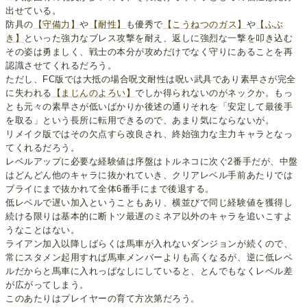
出せている。
防具の
【守備力】
や
【耐性】
も優秀で
【こうねつのガス】
や
【ふぶ
き】
といった強力なブレス攻撃を耐え、返しに強烈な一撃を叩き込む
その姿は勇ましく、戦士の本分が攻めだけでなく守りにあることを再
認識させてくれるだろう。
ただし、FC版では大抵の場合呪文耐性は呪い武具であり素早さが完全
に失われる
【まじんのよろい】
でしか得られないのがネックか。もっ
とも元々の素早さが低いばかりか後述の通りそれを「安定して最後手
を取る」という長所に転用できるので、あまり気にならないが。
リメイク版ではその欠点すら改良され、終始強力な主力キャラとなっ
てくれるだろう。
レベルアップに必要な経験値は序盤はトルネコに次ぐ2番手だが、中盤
はどんどん他のキャラに抜かれていき、クリアレベル手前あたりでは
ブライにまで抜かれて全体6番手にまで後退する。
低レベルで遅い加入ということもあり、横並びで同じ経験値を獲得し
続ける限りは基本的に断トツ最遅のミネア以外のキャラを追いこすよ
うなことはない。
ライアン加入以降しばらくは馬車が入れないダンジョンが続くので、
常にスタメン起用すれば馬車メンバーよりも高くなるが、逆に低レベ
ルだからと馬車に入れっぱなしにしていると、とんでもなくレベル差
が広がってしまう。
このあたりはプレイヤーの育て方次第だろう。