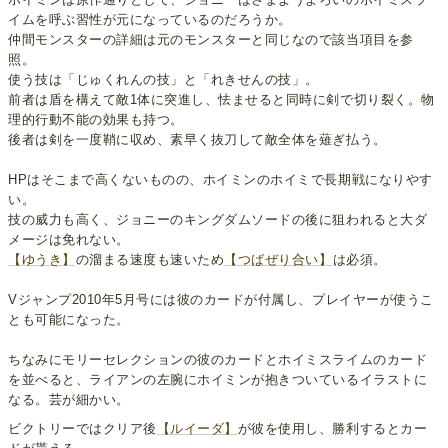
イムを呼ぶ習性が元になっているのだろうか。
仲間モンスターの詳細は元のモンスターと同じなので該当項目を参
照。
使う技は「じゅくれんの技」と「れきせんの技」。
前者は盾を構えて敵1体に突進し、怯ませると同時に剣で切り裂く。物
理的行動不能の効果も持つ。
後者は剣を一度鞘に収め、素早く抜刀して敵全体を薙ぎ払う。
HPはそこまで高くないものの、ホイミンのホイミで長期戦になりやす
い。
技の威力も高く、ジョニーのキングダムソードの後に狙われると大ダ
メージは免れない。
【ゆうき】
の溜まる速度も速いため
【つばぜり合い】
は必須。
Vジャンプ2010年5月号には彼のカードが付属し、プレイヤーが使うこ
とも可能になった。
ちなみにモリーセレクションの彼のカードとホイミスライムのカード
を並べると、ライアンの左腕にホイミンが抱きついているイラストに
なる。芸が細かい。
ビクトリーではクリア後
【ルイーダ】
が彼を使用し、勝利するとカー