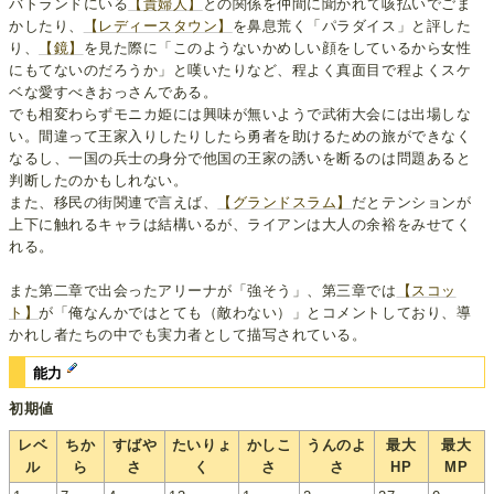
バトランドにいる
【貴婦人】
との関係を仲間に聞かれて咳払いでごま
かしたり、
【レディースタウン】
を鼻息荒く「パラダイス」と評した
り、
【鏡】
を見た際に「このようないかめしい顔をしているから女性
にもてないのだろうか」と嘆いたりなど、程よく真面目で程よくスケ
ベな愛すべきおっさんである。
でも相変わらずモニカ姫には興味が無いようで武術大会には出場しな
い。間違って王家入りしたりしたら勇者を助けるための旅ができなく
なるし、一国の兵士の身分で他国の王家の誘いを断るのは問題あると
判断したのかもしれない。
また、移民の街関連で言えば、
【グランドスラム】
だとテンションが
上下に触れるキャラは結構いるが、ライアンは大人の余裕をみせてく
れる。
また第二章で出会ったアリーナが「強そう」、第三章では
【スコッ
ト】
が「俺なんかではとても（敵わない）」とコメントしており、導
かれし者たちの中でも実力者として描写されている。
能力
初期値
レベ
ちか
すばや
たいりょ
かしこ
うんのよ
最大
最大
ル
ら
さ
く
さ
さ
HP
MP