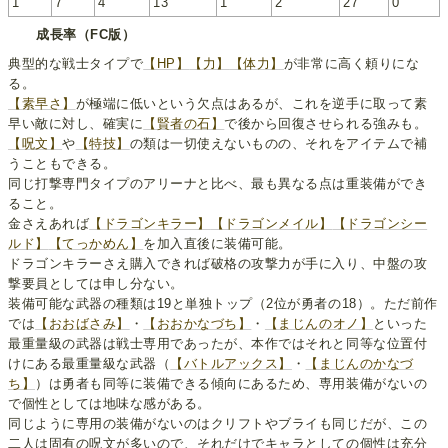
1
7
4
13
1
2
27
0
成長率（FC版）
典型的な戦士タイプで
【HP】
【力】
【体力】
が非常に高く頼りにな
る。
【素早さ】
が極端に低いという欠点はあるが、これを逆手に取って素
早い敵に対し、確実に
【賢者の石】
で後から回復させられる強みも。
【呪文】
や
【特技】
の類は一切使えないものの、それをアイテムで補
うこともできる。
同じ打撃専門タイプのアリーナと比べ、最も異なる点は重装備ができ
ること。
金さえあれば
【ドラゴンキラー】
【ドラゴンメイル】
【ドラゴンシー
ルド】
【てっかめん】
を加入直後に装備可能。
ドラゴンキラーさえ購入できれば破格の攻撃力が手に入り、中盤の攻
撃要員としては申し分ない。
装備可能な武器の種類は19と単独トップ（2位が勇者の18）。ただ前作
では
【おおばさみ】
・
【おおかなづち】
・
【まじんのオノ】
といった
最重量級の武器は戦士専用であったが、本作ではそれと同等な位置付
けにある最重量級な武器（
【バトルアックス】
・
【まじんのかなづ
ち】
）は勇者も同等に装備できる傾向にあるため、専用装備がないの
で個性としては地味な感がある。
同じように専用の装備がないのはクリフトやブライも同じだが、この
二人は固有の呪文が多いので、それだけでキャラとしての個性は充分