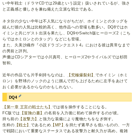
い中年戦士（ドラマCDでは29歳という設定）扱いされているが、強さ
と正義感と優しさを兼ね備えた立派な戦士である。
ネタ分の少ない中年は不人気になりがちだが、ホイミンとのタッグを
組んだ彼の人気は比較的高く、他作品への登場も数多い。DQ8ではホ
イミンと共にゲスト出演を果たし、DQ9やSwitch版ヒーローズ2（こち
らではホミロンとのタッグ）などにも登場。
また、久美沙織作『小説ドラゴンクエスト4』における彼は異常なまで
の男前と評判。
声優はCDシアターでは小川真司、ヒーローズ2やライバルズでは杉田
智和。
近年の作品でも片手剣持ちなのは、
【究極爆裂剣】
でホイミン（ホミ
ロン）を野球のノックのように掴んで打ち上げるために左手をあけて
おく必要があるからなのかもしれない。
DQ4
【第一章 王宮の戦士たち】
では彼を操作することになる。
FC版では
【冒険の書】
の名前を入力後に初めて操作するのが彼。
持ち前の
【攻撃力】
と強力な装備により魔物たちをなぎ倒す。
生粋の
【戦士】
であるため
【MP】
を持たず素早さも低いものの、一方
で戦闘において重要なステータスである攻撃力と耐久力が高め。複雑