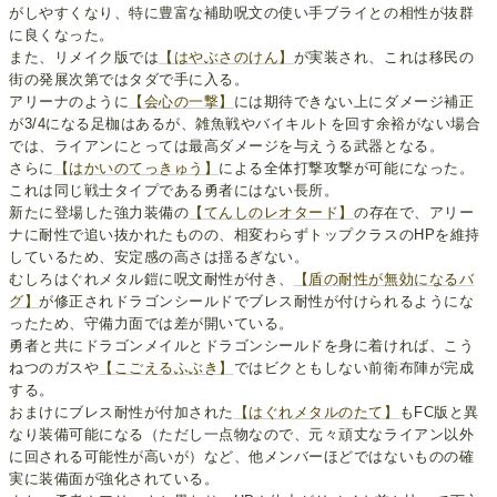
がしやすくなり、特に豊富な補助呪文の使い手ブライとの相性が抜群
に良くなった。
また、リメイク版では
【はやぶさのけん】
が実装され、これは移民の
街の発展次第ではタダで手に入る。
アリーナのように
【会心の一撃】
には期待できない上にダメージ補正
が3/4になる足枷はあるが、雑魚戦やバイキルトを回す余裕がない場合
では、ライアンにとっては最高ダメージを与えうる武器となる。
さらに
【はかいのてっきゅう】
による全体打撃攻撃が可能になった。
これは同じ戦士タイプである勇者にはない長所。
新たに登場した強力装備の
【てんしのレオタード】
の存在で、アリー
ナに耐性で追い抜かれたものの、相変わらずトップクラスのHPを維持
しているため、安定感の高さは揺るぎない。
むしろはぐれメタル鎧に呪文耐性が付き、
【盾の耐性が無効になるバ
グ】
が修正されドラゴンシールドでブレス耐性が付けられるようにな
ったため、守備力面では差が開いている。
勇者と共にドラゴンメイルとドラゴンシールドを身に着ければ、こう
ねつのガスや
【こごえるふぶき】
ではビクともしない前衛布陣が完成
する。
おまけにブレス耐性が付加された
【はぐれメタルのたて】
もFC版と異
なり装備可能になる（ただし一点物なので、元々頑丈なライアン以外
に回される可能性が高いが）など、他メンバーほどではないものの確
実に装備面が強化されている。