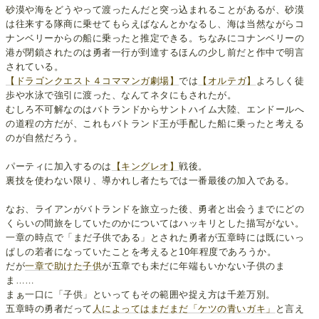
砂漠や海をどうやって渡ったんだと突っ込まれることがあるが、砂漠
は往来する隊商に乗せてもらえばなんとかなるし、海は当然ながらコ
ナンベリーからの船に乗ったと推定できる。ちなみにコナンベリーの
港が閉鎖されたのは勇者一行が到達するほんの少し前だと作中で明言
されている。
【ドラゴンクエスト４コママンガ劇場】
では
【オルテガ】
よろしく徒
歩や水泳で強引に渡った、なんてネタにもされたが。
むしろ不可解なのはバトランドからサントハイム大陸、エンドールへ
の道程の方だが、これもバトランド王が手配した船に乗ったと考える
のが自然だろう。
パーティに加入するのは
【キングレオ】
戦後。
裏技を使わない限り、導かれし者たちでは一番最後の加入である。
なお、ライアンがバトランドを旅立った後、勇者と出会うまでにどの
くらいの間旅をしていたのかについてはハッキリとした描写がない。
一章の時点で「まだ子供である」とされた勇者が五章時には既にいっ
ぱしの若者になっていたことを考えると10年程度であろうか。
だが
一章で助けた子供
が五章でも未だに年端もいかない子供のま
ま……
まぁ一口に「子供」といってもその範囲や捉え方は千差万別。
五章時の勇者だって
人によってはまだまだ「ケツの青いガキ」
と言え