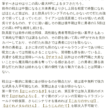
筆すべきはやはりこの高い最大HPによるタフさだろう。
前作の戦士は中盤になると大体勇者より少し上回る程度で終盤になれ
ばほとんど並ばれ、また防具が1ランク下のものしかないので打たれ強
さで劣ってしまっていたが、ライアンは合流直後こそLvが低いため見
劣りするものの、すぐに追い越しその後は後半期は常に勇者の1.5倍ほ
どの高いHPを維持し続ける。
防具面では前作の戦士同様、高性能な勇者専用品や低い素早さもあっ
て単純な守備力では譲るものの、その群を抜いて高いHPがそれを充分
カバーしており、その打たれ強さでは勇者にひけを取らない。
本作の勇者は、まさに非の打ち所のないオールラウンダーであり特に
呪文にあっては性能もさることながら、習得数も群を抜いている上、
共通する呪文は習得レベルも
【ザオラル】
以外はその専門職と大差な
いことから魔法職のお株を奪っている感があるが、この勇者に勝る抜
群な打たれ強さは紛れもなく彼の個性であり魅力であることは間違い
ない。
戦士は一般的に装備に金が掛かるのが難点だが、彼は道中無料で強力
な武具を入手可能なため、実際はあまり金が掛からない。
第一章での
【はじゃのつるぎ】
をはじめ、第五章では加入直前のボス
戦で
【はがねのよろい】
、すぐ後のダンジョンの宝箱からドラゴンシ
ールドや鉄仮面、さらにシナリオを進めれば
【こおりのやいば】
、
【はぐれメタルのけん】
、
【ふうじんのたて】
を順次入手可能で、