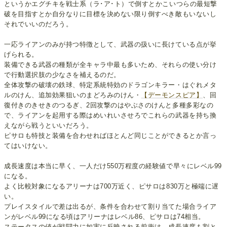
というかエグチキを戦士系（ラ･ア･ト）で倒すとかこいつらの最短撃
破を目指すとか自分なりに目標を決めない限り倒すべき敵もいないし
それでいいのだろう。
一応ライアンのみが持つ特徴として、武器の扱いに長けている点が挙
げられる。
装備できる武器の種類が全キャラ中最も多いため、それらの使い分け
で行動選択肢の少なさを補えるのだ。
全体攻撃の破壊の鉄球、特定系統特効のドラゴンキラー・はぐれメタ
ルのけん、追加効果狙いのまどろみのけん・
【デーモンスピア】
、回
復付きのきせきのつるぎ、2回攻撃のはやぶさのけんと多種多彩なの
で、ライアンを起用する際はめいれいさせろでこれらの武器を持ち換
えながら戦うといいだろう。
ピサロも特技と装備を合わせればほとんど同じことができるとか言っ
てはいけない。
成長速度は本当に早く、一人だけ550万程度の経験値で早々にレベル99
になる。
よく比較対象になるアリーナは700万近く、ピサロは830万と極端に遅
い。
プレイスタイルで差は出るが、条件を合わせて割り当てた場合ライア
ンがレベル99になる頃はアリーナはレベル86、ピサロは74相当。
ステータスの値が戦闘力に如実に反映される前衛は、成長速度も割と