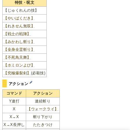
特技・呪文
【じゅくれんの技】
【やいばくだき】
【れきせん無双】
【戦士の戦陣】
【みかわし斬り】
【全身全霊斬り】
【不死鳥天舞】
【ホミロンよび】
【究極爆裂剣】
(必殺技)
アクション
コマンド
アクション
Y連打
連続斬り
X
【ウォークライ】
X→X
斬り下がり
X→X長押し
たたきつけ