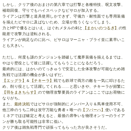
しかし、クリア後のおまけの第六章では打撃と各種特技、呪文攻撃、
補助回復、守りでもハイスペックなピサロが加入する。
ライアンは打撃と道具使用しかできず、守備力・耐性面でも専用装備
を揃えたピサロに及ばないため、立場が危うくなってしまう。
力とHPで優るとはいえ、はぐれメタルの剣と
【まかいのつるぎ】
の性
能差で攻撃力は逆転される。
ライアンが鈍足なのに比べ、ピサロはマーニャ・ブライ並に素早いこ
とも大きい。
ただし、何度も謎のダンジョンを踏破して魔界装備を揃えるまでは、
やはり壁役として彼に活躍してもらうことになるだろう。
最終的には、はかいのてっきゅうで安定した全体攻撃が可能なため雑
魚戦では活躍の機会が多いはずだ。
【エッグラ】
＆
【チキーラ】
戦でも鉄球で両方の敵を一気に叩けるた
め、削り役として活躍してくれる……と思いきや、チキーラが頻繁に
【羽をまきちらす】
ので物理攻撃要員のライアンはここではお荷物に
なりがち。
また、
最終決戦
ではピサロが強制的にメンバー入り＆馬車使用不可、
他三枠のうち二枠は攻守万能な勇者＋唯一の
【フバーハ】
使いである
ミネアでほぼ確定と考えると、最後の席争いを物理オンリーのライア
ンが勝ち取る可能性は非常に低い。
クリア後は雑魚戦専門で頑張ってもらった方が良さそうだ。