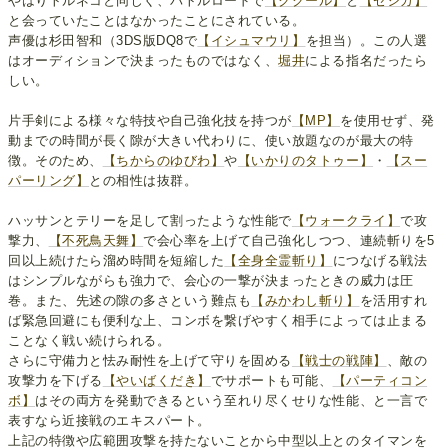
やはりトルネコと同じく、バトルロードで
【ククール】
と
【ゼシカ】
と会っていたことはなかったことにされている。
声優は杉田智和（3DS版DQ8で
【イシュマウリ】
を担当）。この人選
はオーディションで決まったものではなく、
堀井
による指名だったら
しい。
片手剣による様々な特技や自己強化技を持つが
【MP】
を使用せず、発
動までの時間が長く隙が大きい代わりに、使い放題なのが最大の特
徴。そのため、
【ちからのゆびわ】
や
【いかりのタトゥー】
・
【スー
パーリング】
との相性は抜群。
ハッサンとテリーを足して割ったような性能で
【ウォークライ】
で攻
撃力、
【不死鳥天舞】
で会心率を上げて自己強化しつつ、連続斬りを5
回以上続けたら溜め時間を短縮した
【全身全霊斬り】
につなげる戦法
はシンプルながらも強力で、会心の一撃が決まったときの威力は圧
巻。また、先述の隙の多さという難点も
【みかわし斬り】
を活用すれ
ば緊急回避にも便利な上、コンボを繋げやすく相手によっては止まる
ことなく戦い続けられる。
さらに守備力と怯み耐性を上げて守りを固める
【戦士の戦陣】
、敵の
攻撃力を下げる
【やいばくだき】
でサポートも可能、
【パーティコン
ボ】
はその両方を発動できるという至れり尽くせりな性能、と一言で
表すなら近接戦のエキスパート。
上記の特徴や広範囲攻撃を持たないことから中型以上とのタイマンを