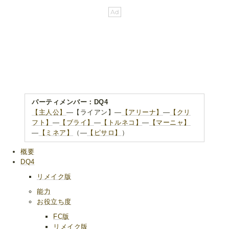
パーティメンバー：DQ4
【主人公】
―【ライアン】―
【アリーナ】
―
【クリ
フト】
―
【ブライ】
―
【トルネコ】
―
【マーニャ】
―
【ミネア】
（―
【ピサロ】
）
概要
DQ4
リメイク版
能力
お役立ち度
FC版
リメイク版