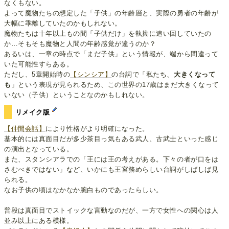
なくもない。
よって魔物たちの想定した「子供」の年齢層と、実際の勇者の年齢が
大幅に乖離していたのかもしれない。
魔物たちは十年以上もの間「子供だけ」を執拗に追い回していたの
か…そもそも魔物と人間の年齢感覚が違うのか？
あるいは、一章の時点で「まだ子供」という情報が、端から間違って
いた可能性すらある。
ただし、5章開始時の
【シンシア】
の台詞で「私たち、
大きくなって
も
」という表現が見られるため、この世界の17歳はまだ大きくなって
いない（子供）ということなのかもしれない。
リメイク版
【仲間会話】
により性格がより明確になった。
基本的には真面目だが多少茶目っ気もある武人、古武士といった感じ
の演出となっている。
また、スタンシアラでの「王には王の考えがある。下々の者が口をは
さむべきではない」など、いかにも王宮務めらしい台詞がしばしば見
られる。
なお子供の頃はなかなか腕白ものであったらしい。
普段は真面目でストイックな言動なのだが、一方で女性への関心は人
並み以上にある模様。