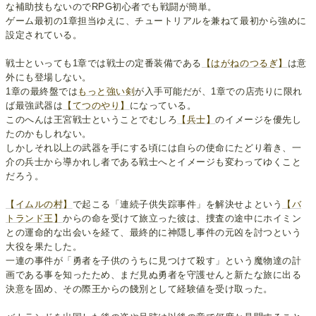
な補助技もないのでRPG初心者でも戦闘が簡単。
ゲーム最初の1章担当ゆえに、チュートリアルを兼ねて最初から強めに
設定されている。
戦士といっても1章では戦士の定番装備である
【はがねのつるぎ】
は意
外にも登場しない。
1章の最終盤では
もっと強い剣
が入手可能だが、1章での店売りに限れ
ば最強武器は
【てつのやり】
になっている。
このへんは王宮戦士ということでむしろ
【兵士】
のイメージを優先し
たのかもしれない。
しかしそれ以上の武器を手にする頃には自らの使命にたどり着き、一
介の兵士から導かれし者である戦士へとイメージも変わってゆくこと
だろう。
【イムルの村】
で起こる「連続子供失踪事件」を解決せよという
【バ
トランド王】
からの命を受けて旅立った彼は、捜査の途中にホイミン
との運命的な出会いを経て、最終的に神隠し事件の元凶を討つという
大役を果たした。
一連の事件が「勇者を子供のうちに見つけて殺す」という魔物達の計
画である事を知ったため、まだ見ぬ勇者を守護せんと新たな旅に出る
決意を固め、その際王からの餞別として経験値を受け取った。