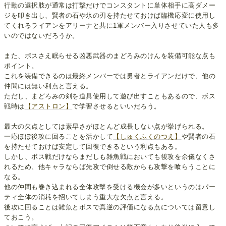
行動の選択肢が通常は打撃だけでコンスタントに単体相手に高ダメー
ジを叩き出し、賢者の石や氷の刃を持たせておけば臨機応変に使用し
てくれるライアンをアリーナと共に1軍メンバー入りさせていた人も多
いのではないだろうか。
また、ボスさえ眠らせる凶悪武器のまどろみのけんを装備可能な点も
ポイント。
これを装備できるのは最終メンバーでは勇者とライアンだけで、他の
仲間には無い利点と言える。
ただし、まどろみの剣を道具使用して遊び出すこともあるので、ボス
戦時は
【アストロン】
で学習させるといいだろう。
最大の欠点としては素早さがほとんど成長しない点が挙げられる。
一応ほぼ後攻に回ることを活かして
【しゅくふくのつえ】
や賢者の石
を持たせておけば安定して回復できるという利点もある。
しかし、ボス戦だけならまだしも雑魚戦においても後攻を余儀なくさ
れるため、他キャラならば先攻で倒せる敵からも攻撃を喰らうことに
なる。
他の仲間も巻き込まれる全体攻撃を受ける機会が多いというのはパー
ティ全体の消耗を招いてしまう重大な欠点と言える。
後攻に回ることは雑魚とボスで真逆の評価になる点については留意し
ておこう。