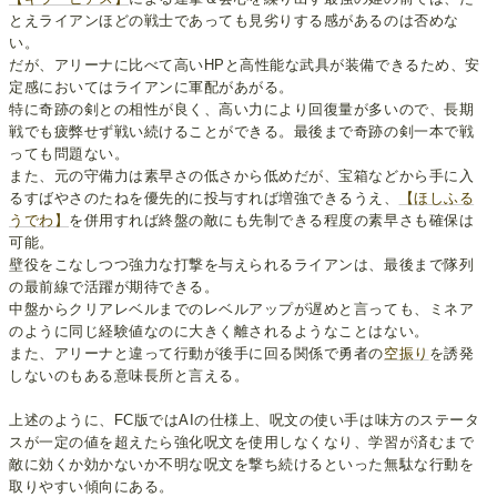
とえライアンほどの戦士であっても見劣りする感があるのは否めな
い。
だが、アリーナに比べて高いHPと高性能な武具が装備できるため、安
定感においてはライアンに軍配があがる。
特に奇跡の剣との相性が良く、高い力により回復量が多いので、長期
戦でも疲弊せず戦い続けることができる。最後まで奇跡の剣一本で戦
っても問題ない。
また、元の守備力は素早さの低さから低めだが、宝箱などから手に入
るすばやさのたねを優先的に投与すれば増強できるうえ、
【ほしふる
うでわ】
を併用すれば終盤の敵にも先制できる程度の素早さも確保は
可能。
壁役をこなしつつ強力な打撃を与えられるライアンは、最後まで隊列
の最前線で活躍が期待できる。
中盤からクリアレベルまでのレベルアップが遅めと言っても、ミネア
のように同じ経験値なのに大きく離されるようなことはない。
また、アリーナと違って行動が後手に回る関係で勇者の
空振り
を誘発
しないのもある意味長所と言える。
上述のように、FC版ではAIの仕様上、呪文の使い手は味方のステータ
スが一定の値を超えたら強化呪文を使用しなくなり、学習が済むまで
敵に効くか効かないか不明な呪文を撃ち続けるといった無駄な行動を
取りやすい傾向にある。