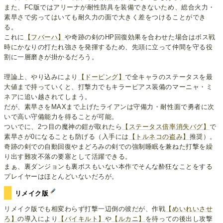
また、FC版ではアリーナが耐性防具を装備できないため、総合火力・
素早さで劣ってはいても耐久力の面で大きく差をつけることができ
る。
これに
【フバーハ】
や奇跡の剣のHP回復効果を合わせた場合はボス戦
時にかなりの打たれ強さを発揮するため、先頭に立って仲間を守る役
割に一層磨きが掛かるだろう。
理論上、やり込みにより
【ドーピング】
で全キャラのステータスを最
大値まで持っていくと、打撃力でもキラーピアス装備のマーニャ・ミ
ネアに追い越されてしまう。
だが、素早さをMAXまで上げたライアンは守備力・耐性面で勇者に次
いで高い守備能力を得ることが可能。
ついでに、2つ目の魔神の鎧が取れたら
【ステータス倍率消失バグ】
で
素早さが0になることも防げる（入手には
【トルネコの盗み】
推奨）。
奇跡の剣での自動回復やまどろみの剣での強制睡眠を兼ねた打撃を繰
り出す難攻不落の要塞として活躍できる。
まぁ、裏ダンジョンも裏ボスもいない本作でそんな酔狂なことをする
プレイヤーはほとんどいないだろが。
リメイク版
リメイク版でも相変わらず打撃一辺倒の彼だが、作戦
【めいれいさせ
ろ】
の導入により
【バイキルト】
や
【ルカニ】
を待っての後出し攻撃