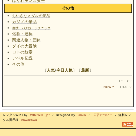
はぐれモンスター
その他
ちいさなメダルの景品
カジノの景品
裏技・バグ技・テクニック
俗称・通称
関連人物・団体
ダイの大冒険
ロトの紋章
アベル伝説
その他
〔
人気
/
今日人気
〕〔
最新
〕
T.
?
Y.
?
NOW.
?
TOTAL.
?
レンタルWIKI by
WIKIWIKI.jp*
/ Designed by
Olivia
/
広告について
/ 無料レン
タル掲示板
zawazawa