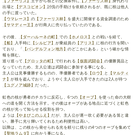
【ファーリス】
王子から枝との交換条件に
【ファーリス杯】
身代わり
出場と
【デスコピオン】
討伐の手助けを依頼されるが、既に枝は他人
の手に渡っていた。
【ウマレース】
の
【ファーリス杯】
を盛大に開催する資金調達のため
【サマディー王】
が行商人に売り払っていたのである。
その後、
【ダーハルーネの町】
での
【ホメロス】
との戦いを経て、
【船】
入手時に
【シルビア】
が乗組員の
【アリス】
に枝の行方を聞い
ており、「
【バンデルフォン地方】
のどこかにある」という確かな情
報を掴む。
巡り巡って
【グロッタの町】
で行われる
【仮面武闘会】
の優勝賞品と
なっていたため、主人公達は武闘会に参加する事になる。
主人公は見事優勝するものの、準優勝者である
【ロウ】
と
【マルティ
ナ】
が枝を盗んでおり、ようやく主人公が入手できたのは2人が待つ
【ユグノア城跡】
だった。
虹色の枝が勇者のチカラに反応し、6つの
【オーブ】
を使った命の大樹
への道を開く方法を示す。その後はオーブがある地点に近づくと虹色
の枝が光って知らせる役割を持つ。
ようは
【やまびこのふえ】
だが、主人公が逐一吹く必要がある笛と違
い、勝手に光り輝いてくれるため利便性は高い。
以降は、この枝から発せられる光を頼りに残りの4つのオーブを集めて
【聖地ラムダ】
に向かう事になる。