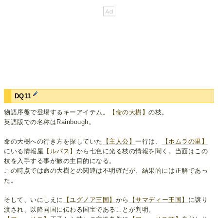
DQ11
物語序盤で登場するキーアイテム。
【命の大樹】
の枝。
英語版での名称はRainbough。
命の大樹への行き方を探していた
【主人公】
一行は、
【ホムラの里】
にいる情報屋
【ルパス】
から七色に光る枝の情報を聞く。当面はこの
枝を入手する事が旅の主目的になる。
この時点では命の大樹との関連は不明確だが、結果的には正解であっ
た。
そして、いにしえに
【ユグノア王国】
から
【サマディー王国】
に譲り
渡され、以降同国に伝わる国宝であることが判明。