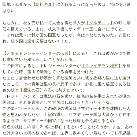
聖地ラムダから
【始祖の森】
に入れるようになった後は、特に使い道
はない。
ちなみに、枝を売り払って大金を得た商人が
【ソルティコ】
の町に別
荘を構えている。また、枝入手後にサマディー王に会いに行くと、
「それは元々は我が国の国宝だったが、今はそなたのものだ」と言わ
れ、枝を国に返す必要はないそうだ。
【とあるトレジャーハンターの伝言】
によると、これは彼がかつて探
し求めていた秘宝らしいことがわかる。
この伝言によると、トレジャーハンターが
【クレイモラン地方】
を旅
していた時、雪山で遭難している青年を見つけた。
たまたま居合わせた砂漠から来た医師と共に彼を故郷の里に送り届け
たところ、その青年は里の長の息子であり、お礼に里の秘宝である虹
色の枝と
【魔法の石】
を2人に与えたという。
トレジャーハンターは魔法の石を選び、虹色の枝を手に入れた砂漠の
医師は、それを家宝として大切にし続けると言ったそうな。
このエピソードから、この砂漠の医師はサマディー王国を建国した人
物と思われがちだが、上記の通り、サマディー王国は大昔から存在す
るようで、サマディーの国宝になった経緯も全く異なるもの。
虹色の枝はこの世に2つ以上存在するということだろうか。まぁ、あれ
だけ大きい大樹の枝であれば、世界に数本くらい落ちていても不思議