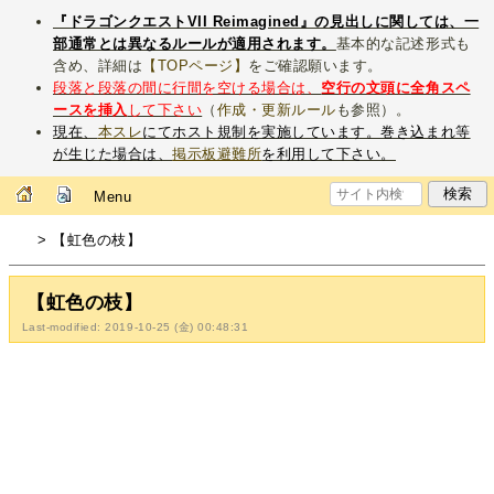
『ドラゴンクエストVII Reimagined』の見出しに関しては、一
部通常とは異なるルールが適用されます。
基本的な記述形式も
含め、詳細は
【TOPページ】
をご確認願います。
段落と段落の間に行間を空ける場合は、
空行の文頭に全角スペ
ースを挿入
して下さい
（
作成・更新ルール
も参照）。
現在、
本スレ
にてホスト規制を実施しています。巻き込まれ等
が生じた場合は、
掲示板避難所
を利用して下さい。
Menu
> 【虹色の枝】
【虹色の枝】
Last-modified: 2019-10-25 (金) 00:48:31