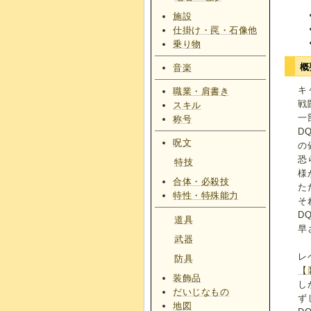
施設
仕掛け・罠・石像他
乗り物
概
音楽
キ
職業・肩書き
戦
スキル
一
称号
D
呪文
の
恐
特技
様
合体・必殺技
た
特性・特殊能力
そ
D
道具
早
武器
レ
防具
【
装飾品
し
だいじなもの
ず
地図