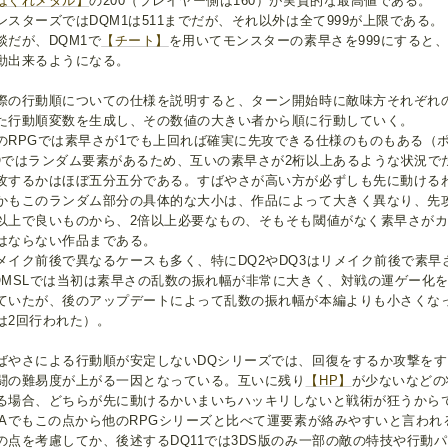
はぐれメタル】
の200（プレイヤー側は160）が実質的な最高値である。
ンスターズではDQM1は511までだが、それ以外は全て999が上限である。
談だが、DQM1で
【チート】
を用いてモンスターの素早さを999にすると
動出来るようになる。
際の行動順についての仕様を説明すると、ターン開始時に敵味方それぞれ
た行動順変数を生成し、その数値の大きい者から順に行動していく。
のRPGでは素早さが1でも上回れば確実に先攻できる仕様のものもある（ポ
Qではランダム要素があるため、互いの素早さが2桁以上あるような状況で
攻するかはほぼ五分五分である。すばやさが高い方が必ずしも先に動ける
かもこのランダム部分の具体的な大小は、作品によって大きく異なり、先攻
以上で良いものから、2倍以上必要なもの、そもそも閾値がなく素早さが
はならない作品まである。
メイク前後で異なるケースも多く、特にDQ2やDQ3はリメイク前後で素
QMSLでは当初は素早さの乱数の振れ幅が非常に大きく、対戦の運ゲー化
ていたが、後のアップデートによって乱数の振れ幅が本編よりも小さくな
は2回行われた）。
ばやさによる行動順が安定しないDQシリーズでは、回復をするか攻撃を
闘の難易度が上がる一因となっている。互いに残り
【HP】
が少ないなどの
る場合、どちらが先に動けるかいまいちハッキリしないと戦術が狂うから
TAでもこの点から他のRPGシリーズと比べて運要素が絡みやすいと言われ
の点を考慮してか、後述するDQ11では3DS版のみ一部の敵の特技や行動