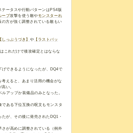
テータスや行動パターンはPS4版
ループ
攻撃を使う敵や
モンスターれ
S版の方が強く調整されている敵もい
【しっぷうづき】
や
【ラストバッ
てはこれだけで後攻確定とはならな
下げできるようになったが、DQ4で
を考えると、あまり活用の機会がな
が高い。
レベルアップか装備品のみとなった。
対象である下位互換の呪文もモンスタ
ったが、その後に発売されたDQ1・
早さが高めに調整されている（例外