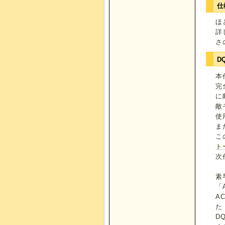
仕
ほ
詳
さ
D
本
完
に
敵
使
ま
こ
ト
次
素
「
A
た
D