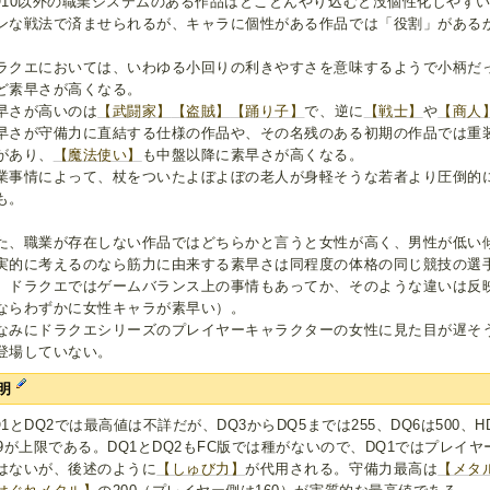
Q10以外の職業システムのある作品はとことんやり込むと没個性化しやす
ンな戦法で済ませられるが、キャラに個性がある作品では「役割」がある
ラクエにおいては、いわゆる小回りの利きやすさを意味するようで小柄だ
ど素早さが高くなる。
早さが高いのは
【武闘家】
【盗賊】
【踊り子】
で、逆に
【戦士】
や
【商人
早さが守備力に直結する仕様の作品や、その名残のある初期の作品では重
があり、
【魔法使い】
も中盤以降に素早さが高くなる。
業事情によって、杖をついたよぼよぼの老人が身軽そうな若者より圧倒的
も。
た、職業が存在しない作品ではどちらかと言うと女性が高く、男性が低い
実的に考えるのなら筋力に由来する素早さは同程度の体格の同じ競技の選
、ドラクエではゲームバランス上の事情もあってか、そのような違いは反映
ならわずかに女性キャラが素早い）。
なみにドラクエシリーズのプレイヤーキャラクターの女性に見た目が遅そ
登場していない。
明
Q1とDQ2では最高値は不詳だが、DQ3からDQ5までは255、DQ6は500、
99が上限である。DQ1とDQ2もFC版では種がないので、DQ1ではプレイ
はないが、後述のように
【しゅび力】
が代用される。守備力最高は
【メタ