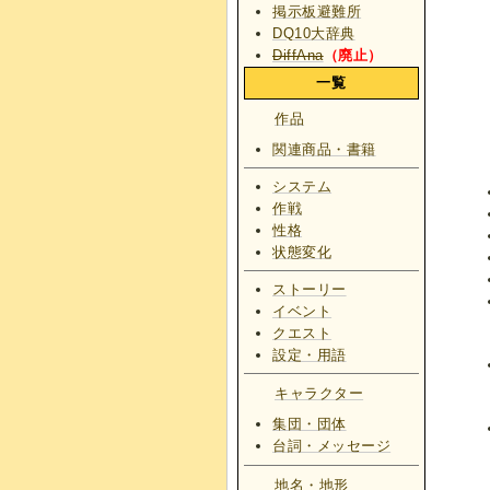
掲示板避難所
DQ10大辞典
DiffAna
（廃止）
一覧
作品
関連商品・書籍
システム
作戦
性格
状態変化
ストーリー
イベント
クエスト
設定・用語
キャラクター
集団・団体
台詞・メッセージ
地名・地形