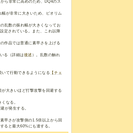
盤から非常に高めのため、DQ4のス
れ幅が非常に大きいため、ピオリム
さの乱数の振れ幅が大きくなってお
めに設定されている。また、これ以降
降の作品では普通に素早さを上げる
。
ている（詳細は
後述
）。乱数の触れ
続いて行動できるようになる
【チェ
差が大きいほど打撃攻撃を回避する
きくなる。
回避が発生する。
。
素早さが攻撃側の1.5倍以上から回
すると最大60%にも達する。