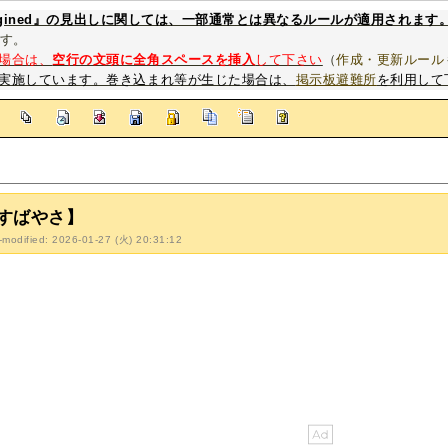
magined』の見出しに関しては、一部通常とは異なるルールが適用されます
す。
場合は、
空行の文頭に全角スペースを挿入
して下さい
（
作成・更新ルール
実施しています。巻き込まれ等が生じた場合は、
掲示板避難所
を利用して
]
すばやさ】
-modified: 2026-01-27 (火) 20:31:12