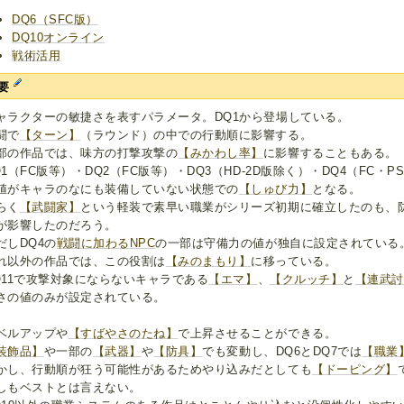
DQ6（SFC版）
DQ10オンライン
戦術活用
要
ャラクターの敏捷さを表すパラメータ。DQ1から登場している。
闘で
【ターン】
（ラウンド）の中での行動順に影響する。
部の作品では、味方の打撃攻撃の
【みかわし率】
に影響することもある。
Q1（FC版等）・DQ2（FC版等）・DQ3（HD-2D版除く）・DQ4（FC
値がキャラのなにも装備していない状態での
【しゅび力】
となる。
らく
【武闘家】
という軽装で素早い職業がシリーズ初期に確立したのも、
が影響したのだろう。
だしDQ4の
戦闘に加わるNPC
の一部は守備力の値が独自に設定されている
れ以外の作品では、この役割は
【みのまもり】
に移っている。
Q11で攻撃対象にならないキャラである
【エマ】
、
【クルッチ】
と
【連武討
さの値のみが設定されている。
ベルアップや
【すばやさのたね】
で上昇させることができる。
装飾品】
や一部の
【武器】
や
【防具】
でも変動し、DQ6とDQ7では
【職業
かし、行動順が狂う可能性があるためやり込みだとしても
【ドーピング】
しもベストとは言えない。