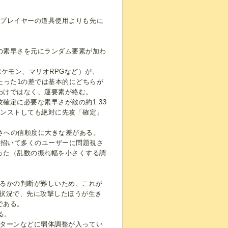
、プレイヤーの道具使用よりも先に
の素早さを元にランダム要素が加わ
ケモン、マリオRPGなど）が、
たった1の差では基本的にどちらが
わけではなく、運要素が絡む。
確定に必要な素早さが敵の約1.33
カンストしても絶対に先攻「確定」
早さへの信頼度に大きな差がある。
を招いて多くのユーザーに問題視さ
った（乱数の振れ幅を小さくする調
するかの判断が難しいため、これが
状況で、先に攻撃したほうが生き
である。
る。
パターンなどに弱体調整が入ってい