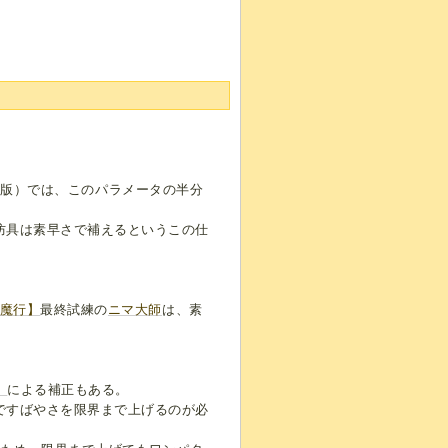
・PS版）では、このパラメータの半分
防具は素早さで補えるというこの仕
。
魔行】
最終試練の
ニマ大師
は、素
】
による補正もある。
ですばやさを限界まで上げるのが必