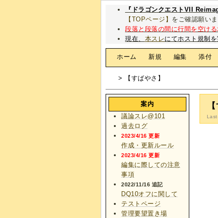
『ドラゴンクエストVII Rei
【TOPページ】
をご確認願いま
段落と段落の間に行間を空ける
現在、
本スレ
にてホスト規制を
[
ホーム
|
新規
|
編集
|
添付
> 【すばやさ】
案内
【
議論スレ@101
Last
過去ログ
2023/4/16 更新
作成・更新ルール
2023/4/16 更新
編集に際しての注意
事項
2022/11/16 追記
DQ10オフに関して
テストページ
管理要望置き場