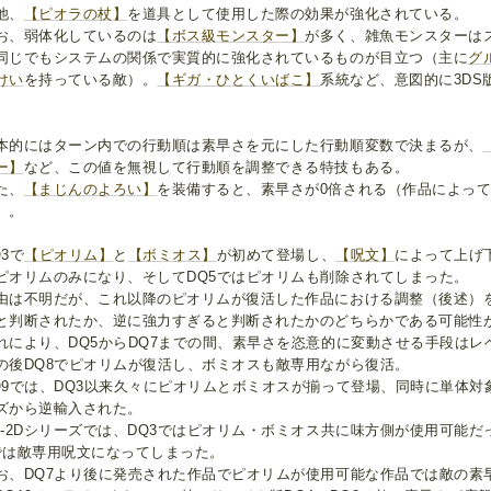
他、
【ピオラの杖】
を道具として使用した際の効果が強化されている。
お、弱体化しているのは
【ボス級モンスター】
が多く、雑魚モンスターはス
同じでもシステムの関係で実質的に強化されているものが目立つ（主に
グ
けい
を持っている敵）。
【ギガ・ひとくいばこ】
系統など、意図的に3D
。
本的にはターン内での行動順は素早さを元にした行動順変数で決まるが、
ー】
など、この値を無視して行動順を調整できる特技もある。
た、
【まじんのよろい】
を装備すると、素早さが0倍される（作品によっ
）。
Q3で
【ピオリム】
と
【ボミオス】
が初めて登場し、
【呪文】
によって上げ
ピオリムのみになり、そしてDQ5ではピオリムも削除されてしまった。
由は不明だが、これ以降のピオリムが復活した作品における調整（後述）
と判断されたか、逆に強力すぎると判断されたかのどちらかである可能性
れにより、DQ5からDQ7までの間、素早さを恣意的に変動させる手段は
の後DQ8でピオリムが復活し、ボミオスも敵専用ながら復活。
Q9では、DQ3以来久々にピオリムとボミオスが揃って登場、同時に単体
ズから逆輸入された。
D-2Dシリーズでは、DQ3ではピオリム・ボミオス共に味方側が使用可能だ
では敵専用呪文になってしまった。
お、DQ7より後に発売された作品でピオリムが使用可能な作品では敵の素