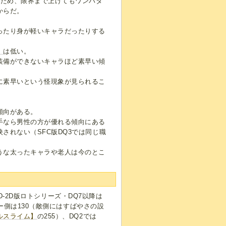
いため、限界まで上げてもワンパタ
からだ。
ったり身が軽いキャラだったりする
】
は低い。
装備ができないキャラほど素早い傾
に素早いという怪現象が見られるこ
傾向がある。
手なら男性の方が優れる傾向にある
されない（SFC版DQ3では同じ職
うな太ったキャラや老人は今のとこ
HD-2D版ロトシリーズ・DQ7以降は
ヤー側は130（敵側にはすばやさの設
ルスライム】
の255）、DQ2では