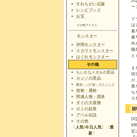
D
すれちがい石版
ー
レシピブック
お宝
ド
ほ
その他アイテム
素
モンスター
素
向
仲間モンスター
職
スカウトモンスター
と
はぐれモンスター
その他
ま
ちいさなメダルの景品
現
カジノの景品
が
裏技・バグ技・テクニック
業
俗称・通称
ち
関連人物・団体
ろ
ダイの大冒険
ロトの紋章
説
アベル伝説
D
その他
9
〔
人気
/
今日人気
〕〔
最
定
新
〕