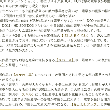
DQ10オフラインくらい）。特にリメイク版DQ4、DQ8は敵の素早さが序
ルト並みに大活躍する呪文に復権。
ャラバンハートも上記作品並みに敵の素早さが高いが、素早さの乱数の振
1～2回掛けた程度では先攻が安定しない場合が多い。
Q9以降の作品の敵は上記3作品ほどは素早くなくなったが、DQ9では素早
、DQ11・HD-2D版DQ3でもやはり中盤以降の敵の素早さが全体的に高
作品ではピオリム1回あたりの素早さ上昇量が徐々に弱体化している。
々素早さを2倍にする効果だった装備品の
【ほしふるうでわ】
も、DQ8以
けに変更されており、特にDQ8・9では従来よりも大幅に弱体化している
た、DQ11では過去作よりも素早さを戦術に組み込みにくいよう調整され
はPS4版の方が大きい。
伝作品では行動順を完全に逆転させる
【リバース】
や、最速キャラの後に
ン】
が登場している。
部作品の
【みかわし率】
については、攻撃側とそれを受ける側の素早さの
とが多くなる。
いの「素早さ」の差が大きくなると、十分に体感できるほどに影響力が大
避率が最大になるのは差が500以上ある場合で、この時は25%もの確率で
らに、防具や
【スキル】
による回避率上昇効果を累積させることもできる
QMSLでは素早さの回避率への影響が本編以上に大きく、攻撃を受ける側の
率が上昇し始め、3倍以上で最大の50%になる。
【みかわしアップ】
と併用