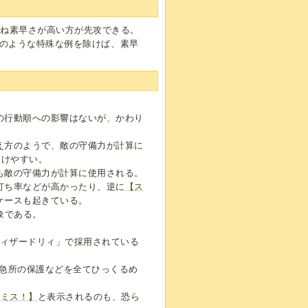
概ね素早さが高い方が先攻できる。
5のような特殊な例を除けば、素早
の行動順への影響はないが、かわり
え方のようで、敵の守備力が計算に
受けやすい。
も敵の守備力が計算に使用される。
打ち率などが高かったり、逆に
【ス
ケースも起きている。
象である。
ウィザードリィ」で採用されている
る急所の保護などを全てひっくるめ
【ミス！】
と表示されるのも、恐ら