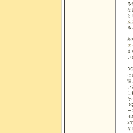
る
な
と
ん
る
基
タ
ま
い
D
は
理
い
こ
そ
D
ー
H
2
な