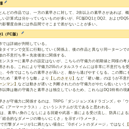
様
とんどの作品では、一方の素早さに対して、2倍以上の素早さがあれば、
しい計算式は分かっていないものが多いが、FC版DQ1とDQ2、およびDQ
の影響度自体には作品間でそこまで差がないことが多い。
Q1（FC版）
作では詳細が判明している。
全タイマンで交互に行動していく関係上、後の作品と異なり同一ターンで
敵の不意打ち率＝先攻後攻に関係する。
モンスターに素早さの設定はないが、こちらの守備力の初期値と同様の考
用される。これにより守備力255のメタルスライムには非常に不意打ちを
た、今作ではこちらの素早さが高いと、敵から逃げやすくなる。この際に
のため「素早そうな敵」より
【しのさそり】
など「硬い敵」のほうが不意
ーンマン】
などは動きが遅いと判断されたのか守備力がやたら低いという
作以降は敵の守備力と素早さは独立しているため、これらはDQ1特有の現
早さが守備力に関係するのは、TRPG「ダンジョンズ&ドラゴンズ」や「
AC（アーマークラス）」というシステムが元であると思われる。
Cは、素早い身のこなしによる回避や武器・盾による受け流し、防具によ
「総合的なダメージの喰らいにくさ」を示すパラメータ。
Qで打撃ダメージが1に満たない場合に「0ポイントのダメージ」ではなく