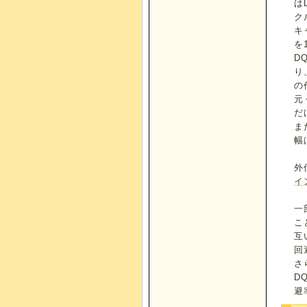
は
ク
キ
を
D
り
の
元
だ
ま
幅
外
イ
一
こ
互
回
さ
D
避