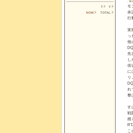
【
モ
T.
?
Y.
?
余
NOW.
?
TOTAL.
?
行
実
っ
他
D
先
し
倍
に
リ
D
れ
整
す
戦
残
R
こ