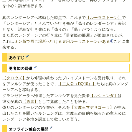
を中心に話が進行する。
真のレンダーシアへ移動した時点で、これまで
【ルーラストーン】
で
「レンダーシア」とされていた行き先が「偽りのレンダーシア」表記
となり、詳細な行き先にも「偽りの」「偽」がつくようになる。
また真のレンダーシアの行き先に「勇者姫の部屋」が追加されるが、
これは
オン版で同じ場所へ行ける専用ルーラストーンがある
ことに由
来する。
あらすじ
勇者姫の帰還
【クロウズ】
から修理の終わったブレイブストーンを受け取り、それ
をアンルシアが使ったことで、
【主人公（DQ10）】
たちは真のレンダ
ーシアへと移動する。
グランゼドーラへ帰還したアンルシアを見た賢者
【ルシェンダ】
は、
彼女が真の
【勇者】
として覚醒したことを悟る。
偽りのレンダーシアの存在や、それを
【大魔王マデサゴーラ】
が生み
出したことを聞いたルシェンダは、大魔王の目的を探るため主人公に
レンダーシア各地を調査して欲しいと言う。
オフライン独自の展開