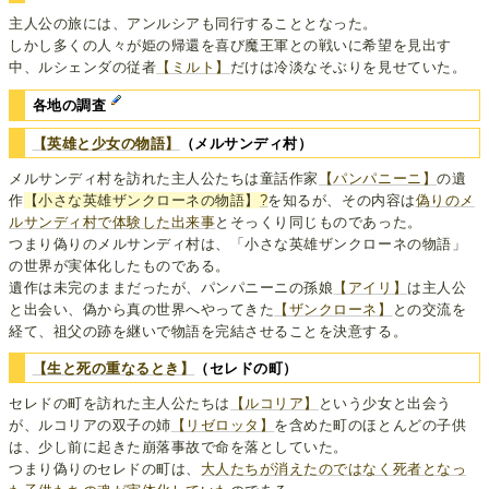
主人公の旅には、アンルシアも同行することとなった。
しかし多くの人々が姫の帰還を喜び魔王軍との戦いに希望を見出す
中、ルシェンダの従者
【ミルト】
だけは冷淡なそぶりを見せていた。
各地の調査
【英雄と少女の物語】
（メルサンディ村）
メルサンディ村を訪れた主人公たちは童話作家
【パンパニーニ】
の遺
作
【小さな英雄ザンクローネの物語】
?
を知るが、その内容は
偽りのメ
ルサンディ村で体験した出来事
とそっくり同じものであった。
つまり偽りのメルサンディ村は、「小さな英雄ザンクローネの物語」
の世界が実体化したものである。
遺作は未完のままだったが、パンパニーニの孫娘
【アイリ】
は主人公
と出会い、偽から真の世界へやってきた
【ザンクローネ】
との交流を
経て、祖父の跡を継いで物語を完結させることを決意する。
【生と死の重なるとき】
（セレドの町）
セレドの町を訪れた主人公たちは
【ルコリア】
という少女と出会う
が、ルコリアの双子の姉
【リゼロッタ】
を含めた町のほとんどの子供
は、少し前に起きた崩落事故で命を落としていた。
つまり偽りのセレドの町は、
大人たちが消えたのではなく死者となっ