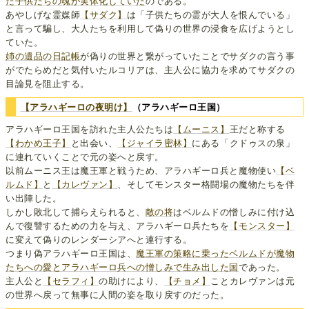
た子供たちの魂が実体化していた
のである。
あやしげな霊媒師
【サダク】
は「子供たちの霊が大人を恨んでいる」
と言って騙し、大人たちを利用して偽りの世界の浸食を広げようとし
ていた。
姉の遺品の日記帳
が偽りの世界と繋がっていたことでサダクの言う事
がでたらめだと気付いたルコリアは、主人公に協力を求めてサダクの
目論見を阻止する。
【アラハギーロの夜明け】
（アラハギーロ王国）
アラハギーロ王国を訪れた主人公たちは
【ムーニス】
王だと称する
【わかめ王子】
と出会い、
【ジャイラ密林】
にある「クドゥスの泉」
に連れていくことで元の姿へと戻す。
以前ムーニス王は魔王軍と戦うため、アラハギーロ兵と魔物使い
【ベ
ルムド】
と
【カレヴァン】
、そしてモンスター格闘場の魔物たちを伴
い出陣した。
しかし敗北して捕らえられると、
敵の将
はベルムドの憎しみに付け込
んで復讐するための力を与え、アラハギーロ兵たちを
【モンスター】
に変えて偽りのレンダーシアへと連行する。
つまり偽アラハギーロ王国は、
魔王軍の策略に乗ったベルムドが魔物
たちへの愛とアラハギーロ兵への憎しみで生み出した国
であった。
主人公と
【セラフィ】
の助けにより、
【チョメ】
ことカレヴァンは元
の世界へ戻って無事に人間の姿を取り戻すのだった。