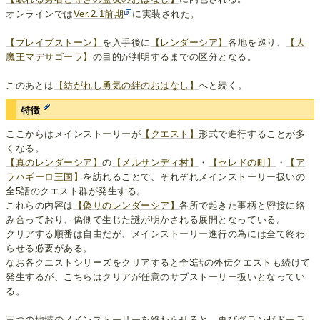
オンラインでは
Ver.2.1前期
に実装された。
【ブレイブストーン】
を入手後に
【レンダーシア】
各地を巡り、
【大
魔王マデサゴーラ】
の目的が判明するまでの区分となる。
このあとは
【紡がれし勇気の絆のおはなし】
へと続く。
特徴
ここからはメインストーリーが
【クエスト】
形式で進行することが多
くなる。
【真のレンダーシア】
の
【メルサンディ村】
・
【セレドの町】
・
【ア
ラハギーロ王国】
を訪れることで、それぞれメインストーリー扱いの
全5話のクエスト群が発生する。
これらの内容は
【偽りのレンダーシア】
各所で起きた事柄と密接に絡
み合っており、偽側で生じた謎が明かされる展開となっている。
クリアする順番は自由だが、メインストーリー進行の為には全て終わ
らせる必要がある。
なお各クエストシリーズをクリアすると全3話の外伝クエストも続けて
発生するが、こちらはクリアが任意のサブストーリー扱いとなってい
る。
三つの地域のメインストーリーを終わらせると、再びグランゼドーラ