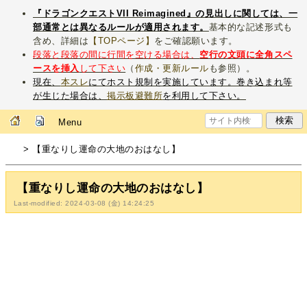
『ドラゴンクエストVII Reimagined』の見出しに関しては、一
部通常とは異なるルールが適用されます。
基本的な記述形式も
含め、詳細は
【TOPページ】
をご確認願います。
段落と段落の間に行間を空ける場合は、
空行の文頭に全角スペ
ースを挿入
して下さい
（
作成・更新ルール
も参照）。
現在、
本スレ
にてホスト規制を実施しています。巻き込まれ等
が生じた場合は、
掲示板避難所
を利用して下さい。
Menu
> 【重なりし運命の大地のおはなし】
【重なりし運命の大地のおはなし】
Last-modified: 2024-03-08 (金) 14:24:25