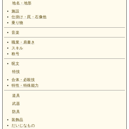
地名・地形
施設
仕掛け・罠・石像他
乗り物
音楽
職業・肩書き
スキル
称号
呪文
特技
合体・必殺技
特性・特殊能力
道具
武器
防具
装飾品
だいじなもの