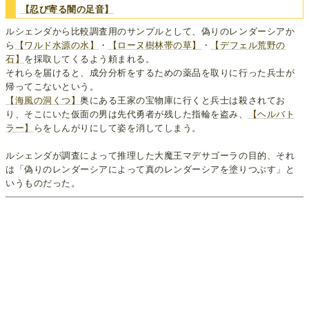
【忍び寄る闇の足音】
ルシェンダから比較調査用のサンプルとして、偽りのレンダーシアか
ら
【ワルド水源の水】
・
【ローヌ樹林帯の草】
・
【デフェル荒野の
石】
を採取してくるよう頼まれる。
それらを届けると、成分分析をするための薬品を取りに行った兵士が
帰ってこないという。
【海風の洞くつ】
奥にある王家の宝物庫に行くと兵士は殺されてお
り、そこにいた仮面の男は先代勇者が残した指輪を盗み、
【ヘルバト
ラー】
らをしんがりにして姿を消してしまう。
ルシェンダが調査によって推理した大魔王マデサゴーラの目的、それ
は「偽りのレンダーシアによって真のレンダーシアを塗りつぶす」と
いうものだった。