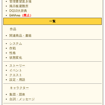
管理要望置き場
掲示板避難所
DQ10大辞典
DiffAna
（廃止）
一覧
作品
関連商品・書籍
システム
作戦
性格
状態変化
ストーリー
イベント
クエスト
設定・用語
キャラクター
集団・団体
台詞・メッセージ