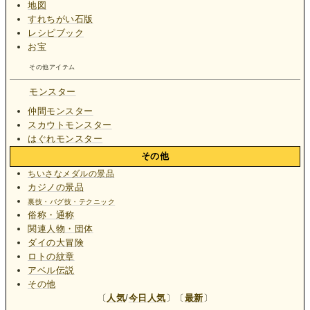
地図
すれちがい石版
レシピブック
お宝
その他アイテム
モンスター
仲間モンスター
スカウトモンスター
はぐれモンスター
その他
ちいさなメダルの景品
カジノの景品
裏技・バグ技・テクニック
俗称・通称
関連人物・団体
ダイの大冒険
ロトの紋章
アベル伝説
その他
〔
人気
/
今日人気
〕〔
最新
〕