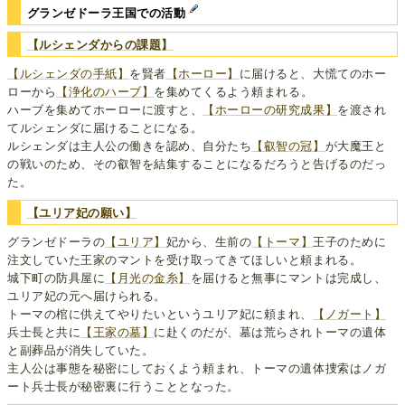
グランゼドーラ王国での活動
【ルシェンダからの課題】
【ルシェンダの手紙】
を賢者
【ホーロー】
に届けると、大慌てのホー
ローから
【浄化のハーブ】
を集めてくるよう頼まれる。
ハーブを集めてホーローに渡すと、
【ホーローの研究成果】
を渡され
てルシェンダに届けることになる。
ルシェンダは主人公の働きを認め、自分たち
【叡智の冠】
が大魔王と
の戦いのため、その叡智を結集することになるだろうと告げるのだっ
た。
【ユリア妃の願い】
グランゼドーラの
【ユリア】
妃から、生前の
【トーマ】
王子のために
注文していた王家のマントを受け取ってきてほしいと頼まれる。
城下町の防具屋に
【月光の金糸】
を届けると無事にマントは完成し、
ユリア妃の元へ届けられる。
トーマの棺に供えてやりたいというユリア妃に頼まれ、
【ノガート】
兵士長と共に
【王家の墓】
に赴くのだが、墓は荒らされトーマの遺体
と副葬品が消失していた。
主人公は事態を秘密にしておくよう頼まれ、トーマの遺体捜索はノガ
ート兵士長が秘密裏に行うこととなった。