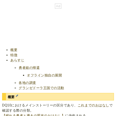
概要
特徴
あらすじ
勇者姫の帰還
オフライン独自の展開
各地の調査
グランゼドーラ王国での活動
概要
DQ10におけるメインストーリーの区分であり、
これまでのおはなし
で
確認する際の分類。
【眠れる勇者と導きの盟友のおはなし】
に内包される。