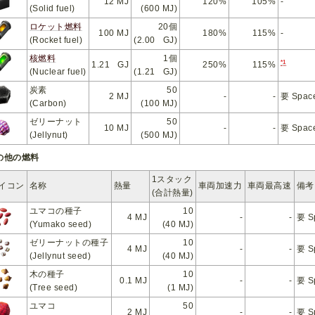
12 MJ
120%
105%
-
(Solid fuel)
(600 MJ)
ロケット燃料
20個
100 MJ
180%
115%
-
(Rocket fuel)
(2.00 GJ)
核燃料
1個
*1
1.21 GJ
250%
115%
(Nuclear fuel)
(1.21 GJ)
炭素
50
2 MJ
-
-
要 Spac
(Carbon)
(100 MJ)
ゼリーナット
50
10 MJ
-
-
要 Spac
(Jellynut)
(500 MJ)
の他の燃料
1スタック
イコン
名称
熱量
車両加速力
車両最高速
備考
(合計熱量)
ユマコの種子
10
4 MJ
-
-
要 S
(Yumako seed)
(40 MJ)
ゼリーナットの種子
10
4 MJ
-
-
要 S
(Jellynut seed)
(40 MJ)
木の種子
10
0.1 MJ
-
-
要 S
(Tree seed)
(1 MJ)
ユマコ
50
2 MJ
-
-
要 S