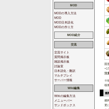
MOD
MODの導入方法
MOD
MOD日本語化
MODの作り方
MOD紹介
交流
交流サイト
質問掲示板
雑談掲示板
固
討論室
+
日本語化・翻訳
注
マルチプレイ
サーバー情報
※
核
Wiki編集
燃
Wikiの編集方法
メニューバー
燃
サンドボックス
更