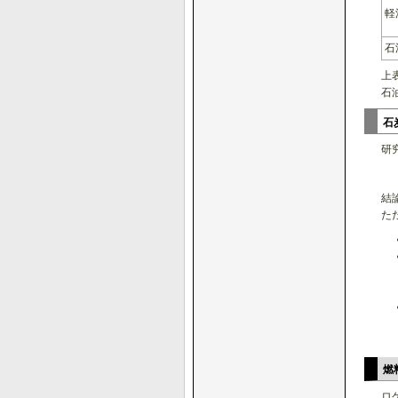
軽
石
上
石
石
研
結
た
燃
ロ