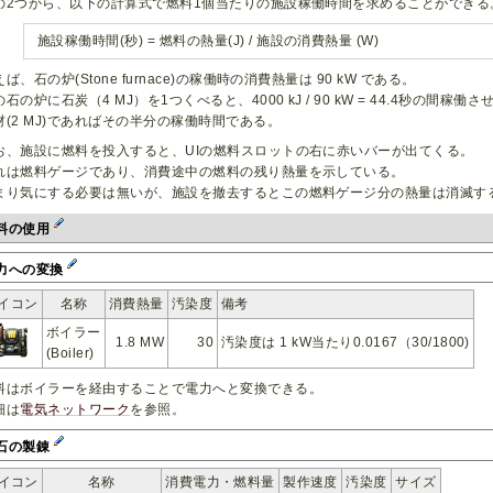
の2つから、以下の計算式で燃料1個当たりの施設稼働時間を求めることができる
施設稼働時間(秒) = 燃料の熱量(J) / 施設の消費熱量 (W)
ば、石の炉(Stone furnace)の稼働時の消費熱量は 90 kW である。
の石の炉に石炭（4 MJ）を1つくべると、4000 kJ / 90 kW = 44.4秒の間稼
材(2 MJ)であればその半分の稼働時間である。
お、施設に燃料を投入すると、UIの燃料スロットの右に赤いバーが出てくる。
れは燃料ゲージであり、消費途中の燃料の残り熱量を示している。
まり気にする必要は無いが、施設を撤去するとこの燃料ゲージ分の熱量は消滅す
料の使用
力への変換
イコン
名称
消費熱量
汚染度
備考
ボイラー
1.8 MW
30
汚染度は 1 kW当たり0.0167（30/1800)
(Boiler)
料はボイラーを経由することで電力へと変換できる。
細は
電気ネットワーク
を参照。
石の製錬
イコン
名称
消費電力・燃料量
製作速度
汚染度
サイズ