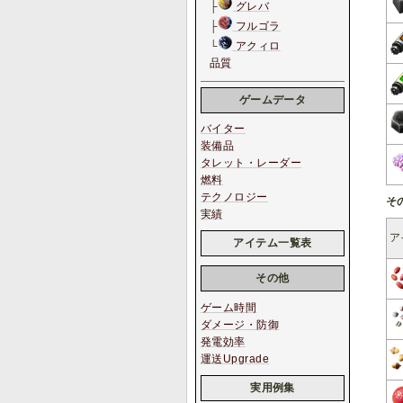
├
グレバ
├
フルゴラ
└
アクィロ
品質
ゲームデータ
バイター
装備品
タレット・レーダー
燃料
テクノロジー
そ
実績
ア
アイテム一覧表
その他
ゲーム時間
ダメージ・防御
発電効率
運送Upgrade
実用例集