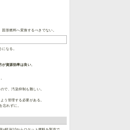
。
、固形燃料へ変換するべきでない。
うになる。
方が資源効率は良い
。
く。
いので、汚染抑制も難しい。
るよう管理する必要がある。
を忘れずに。
個+軽油10からロケット燃料を製造で