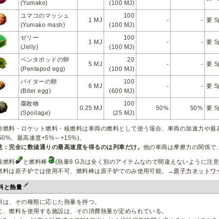
(Yumako)
(100 MJ)
ユマコのマッシュ
100
1 MJ
-
-
要 S
(Yumako mash)
(100 MJ)
ゼリー
100
1 MJ
-
-
要 S
(Jelly)
(100 MJ)
ペンタポッドの卵
20
5 MJ
-
-
要 S
(Pentapod egg)
(100 MJ)
バイターの卵
100
6 MJ
-
-
要 S
(Biter egg)
(600 MJ)
腐敗物
100
0.25 MJ
50%
50%
要 S
(Spoilage)
(25 MJ)
形燃料・ロケット燃料・核燃料は車両の燃料として使う場合、車両の加速力や最高
150%、最高速度+5%～+15%)。
意：完全に数値通りの最高速度を得るのは列車だけ。
他の車両は摩擦力の関係で
核燃料
と燃料棒
(熱量8 GJ)は全く別のアイテムなので間違えないように注
燃料は原子炉では使用不可、燃料棒は原子炉でのみ使用可能。→
原子力ネットワ
料と熱量
料は、その種類に応じた熱量を持つ。
に、燃料を使用する施設は、その消費熱量が定められている。