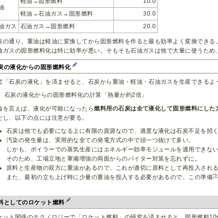
軽油→固形燃料
10.0
油
軽油→石油ガス→固形燃料
30.0
油ガス
石油ガス→固形燃料
20.0
表の通り、重油は軽油に変換してから固形燃料を作ると最も効率よく変換できる
油ガスの固形燃料化は特に効率が悪い。そもそも石油ガスは他で大量に使うため
炭の液化からの固形燃料化
究「石炭の液化」を済ませると、石炭から重油・軽油・石油ガスを生産できるよ
石炭の液化からの固形燃料化の計算「熱量が約2倍」
論を言えば、液化が可能になったら
燃料用の石炭は全て液化して固形燃料にした
だし、以下の点には注意が要る。
石炭は他でも必要になる上に有限の資源なので、過度な液化は石炭不足を招
汚染の発生量は、実用的な全ての発電方式の中で頭一つ抜けて多い。
しかも、ボイラーでの蒸気生産にはエネルギー効率モジュールを適用できな
そのため、工場立地と軍備増強の両面からのバイター対策を忘れずに。
原料と生産物の双方に重油があるので、これが適切に原料として再投入され
*3
また、最初の立ち上げ時に少量の重油を投入する必要があるので、この準備
料としてのロケット燃料
ケット関係のテクノロジーで「ロケット燃料」の研究を済ませると、固形燃料10