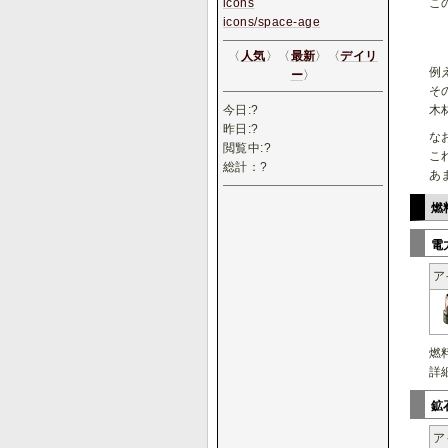
icons
こ
icons/space-age
〈
人気
〉〈
最新
〉〈
デイリ
例え
ー
〉
そ
今日:
?
木
昨日:
?
な
閲覧中:
?
こ
総計：
?
あ
燃
電
ア
燃
詳
鉱
ア