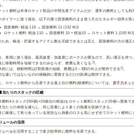
る。
ケット燃料は本来ロケット部品の中間生産アイテムだが、通常の燃料としても利
やボイラーに使う場合、以下の通り固形燃料のまま使う方がエネルギー効率が良
固形燃料: 軽油 110 → 固形燃料 11 (132 MJ)
ロケット燃料: 軽油 110 → 固形燃料 10 + 軽油10 → ロケット燃料 1 (100 MJ
のため、輸送・貯蔵するアイテム数を圧縮できるとは言え、固形燃料の方が適正
方、車両に使う場合、最高速度・加速度にボーナスが乗るので、高い適正を持つ
*4
純に移動時間を短縮できるのみならず、燃費も良くなる
。
*5
体的には、移動時間は2割前後の短縮、燃費は2～3割の向上が期待できる
。
的な違いではないものの積極的に変換するだけの効果は期待できる。
た、ロケット燃料から生産できる最上位の燃料(核燃料)については、
原子力ネッ
量当たりのスタックの圧縮
形燃料4スタック200個(+20個分の軽油)をロケット燃料1スタック20個へ変換で
量当たりの体積を減らし、同じ容量により多くの熱量を収納できる。
量に確保して有り余っている状況なら熱量のロスも気にせず全てロケット燃料に
ジュールの活用
ジュール
を活用することで多少効率的に燃料を生産できる。