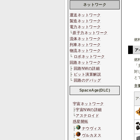
ネットワーク
運送ネットワーク
製造ネットワーク
電力ネットワーク
└
原子力ネットワーク
流体ネットワーク
燃
列車ネットワーク
ア
物流ネットワーク
└
ロボネットワーク
燃
回路ネットワーク
「
├
回路NWの詳細
対
├
ビット演算解説
と
└
回路のデバッグ
主
SpaceAge(DLC)
ア
宇宙ネットワーク
├
宇宙NWの詳細
└
アステロイド
惑星開拓
├
ナウヴィス
├
ヴルカヌス