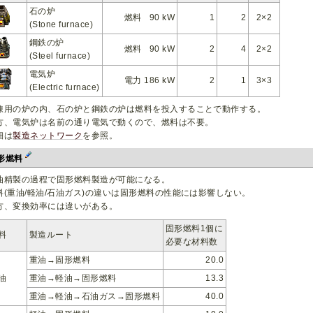
石の炉
燃料 90 kW
1
2
2×2
(Stone furnace)
鋼鉄の炉
燃料 90 kW
2
4
2×2
(Steel furnace)
電気炉
電力 186 kW
2
1
3×3
(Electric furnace)
錬用の炉の内、石の炉と鋼鉄の炉は燃料を投入することで動作する。
方、電気炉は名前の通り電気で動くので、燃料は不要。
細は
製造ネットワーク
を参照。
形燃料
油精製の過程で固形燃料製造が可能になる。
料(重油/軽油/石油ガス)の違いは固形燃料の性能には影響しない。
方、変換効率には違いがある。
固形燃料1個に
料
製造ルート
必要な材料数
重油→固形燃料
20.0
油
重油→軽油→固形燃料
13.3
重油→軽油→石油ガス→固形燃料
40.0