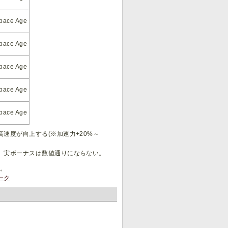
pace Age
pace Age
pace Age
pace Age
pace Age
速度が向上する(※加速力+20%～
、実ボーナスは数値通りにならない。
意。
ーク