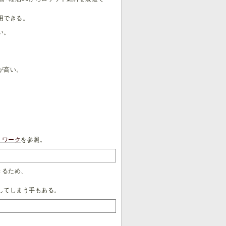
用できる。
い。
)
が高い。
。
トワーク
を参照。
きるため、
してしまう手もある。