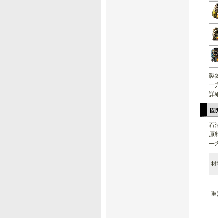
製
一
詳
固
石
原
一
材
重