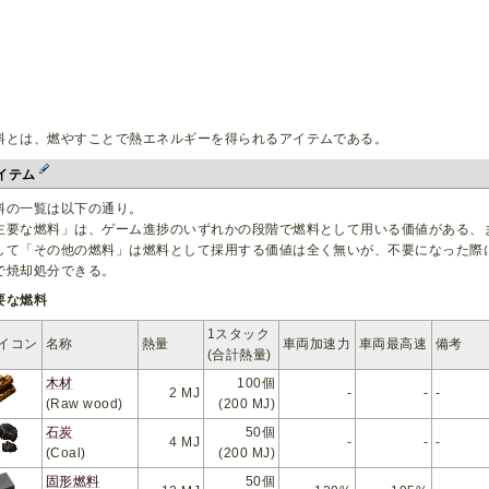
料とは、燃やすことで熱エネルギーを得られるアイテムである。
イテム
料の一覧は以下の通り。
主要な燃料」は、ゲーム進捗のいずれかの段階で燃料として用いる価値がある、
して「その他の燃料」は燃料として採用する価値は全く無いが、不要になった際
で焼却処分できる。
要な燃料
1スタック
イコン
名称
熱量
車両加速力
車両最高速
備考
(合計熱量)
木材
100個
2 MJ
-
-
-
(Raw wood)
(200 MJ)
石炭
50個
4 MJ
-
-
-
(Coal)
(200 MJ)
固形燃料
50個