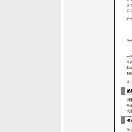
き
ロ
炉
そ
一
単
具
劇
ま
熱
固
熱
大
モ
モ