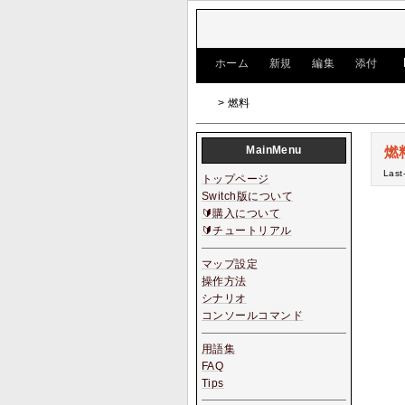
[
ホーム
|
新規
|
編集
|
添付
]
> 燃料
MainMenu
燃
Last
トップページ
Switch版について
🔰購入について
🔰チュートリアル
マップ設定
操作方法
シナリオ
コンソールコマンド
用語集
FAQ
Tips