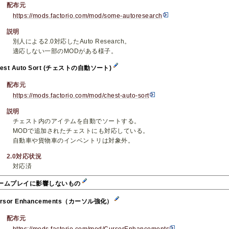
配布元
https://mods.factorio.com/mod/some-autoresearch
説明
別人による2.0対応したAuto Research。
適応しない一部のMODがある様子。
hest Auto Sort (チェストの自動ソート)
配布元
https://mods.factorio.com/mod/chest-auto-sort
説明
チェスト内のアイテムを自動でソートする。
MODで追加されたチェストにも対応している。
自動車や貨物車のインベントリは対象外。
2.0対応状況
対応済
ームプレイに影響しないもの
ursor Enhancements（カーソル強化）
配布元
https://mods.factorio.com/mod/CursorEnhancements