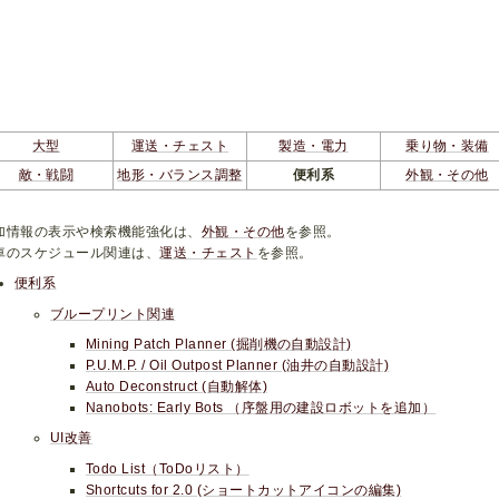
大型
運送・チェスト
製造・電力
乗り物・装備
敵・戦闘
地形・バランス調整
便利系
外観・その他
加情報の表示や検索機能強化は、
外観・その他
を参照。
車のスケジュール関連は、
運送・チェスト
を参照。
便利系
ブループリント関連
Mining Patch Planner (掘削機の自動設計)
P.U.M.P. / Oil Outpost Planner (油井の自動設計)
Auto Deconstruct (自動解体)
Nanobots: Early Bots （序盤用の建設ロボットを追加）
UI改善
Todo List（ToDoリスト）
Shortcuts for 2.0 (ショートカットアイコンの編集)