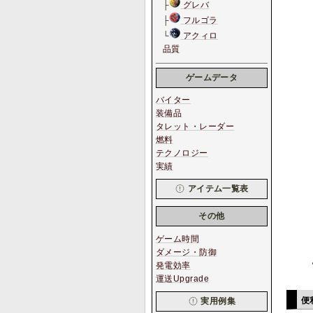
├
グレバ
├
フルゴラ
└
アクィロ
品質
ゲームデータ
バイター
装備品
タレット・レーダー
燃料
テクノロジー
実績
アイテム一覧表
その他
ゲーム時間
ダメージ・防御
発電効率
運送Upgrade
便
実用例集