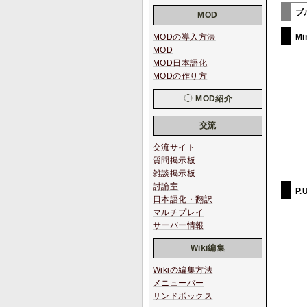
ブ
MOD
Mi
MODの導入方法
MOD
MOD日本語化
MODの作り方
MOD紹介
交流
交流サイト
質問掲示板
雑談掲示板
討論室
P.
日本語化・翻訳
マルチプレイ
サーバー情報
Wiki編集
Wikiの編集方法
メニューバー
サンドボックス