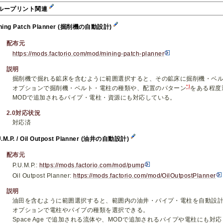
ループリント関連
ning Patch Planner (掘削機の自動設計)
配布元
https://mods.factorio.com/mod/mining-patch-planner
説明
掘削機で掘れる鉱床を含むように範囲選択すると、その鉱床に掘削機・ベル
*1
オプションで掘削機・ベルト・電柱の種類や、配置のパターン
をある程度
MODで追加されるパイプ・電柱・資源にも対応している。
2.0対応状況
対応済
U.M.P. / Oil Outpost Planner (油井の自動設計)
配布元
P.U.M.P.:
https://mods.factorio.com/mod/pump
Oil Outpost Planner:
https://mods.factorio.com/mod/OilOutpostPlanner
説明
油田を含むように範囲選択すると、範囲内の油井・パイプ・電柱を自動設計
オプションで電柱やパイプの種類を選択できる。
Space Age で追加される流体や、MODで追加されるパイプや電柱にも対