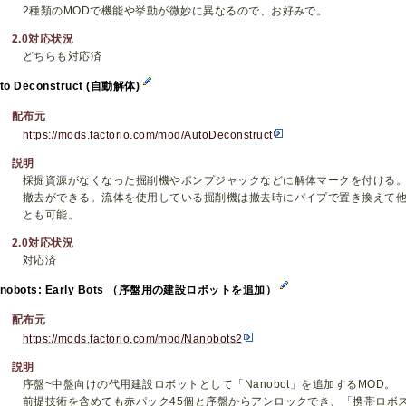
2種類のMODで機能や挙動が微妙に異なるので、お好みで。
2.0対応状況
どちらも対応済
to Deconstruct (自動解体)
配布元
https://mods.factorio.com/mod/AutoDeconstruct
説明
採掘資源がなくなった掘削機やポンプジャックなどに解体マークを付ける
撤去ができる。流体を使用している掘削機は撤去時にパイプで置き換えて
とも可能。
2.0対応状況
対応済
anobots: Early Bots （序盤用の建設ロボットを追加）
配布元
https://mods.factorio.com/mod/Nanobots2
説明
序盤~中盤向けの代用建設ロボットとして「Nanobot」を追加するMOD。
前提技術を含めても赤パック45個と序盤からアンロックでき、「携帯ロボ