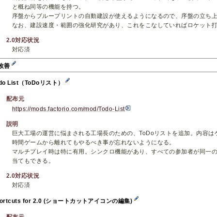
と概ね同等の機能を持つ。
序盤からブループリントの自動建設が使えるようになるので、序盤の立ち
なお、建設速度・範囲の強化研究があり、これをこなしていればロケット
2.0対応状況
対応済
I改善
do List（ToDoリスト）
配布元
https://mods.factorio.com/mod/Todo-List
説明
巨大工場の運営に悩まされる工場長のための、ToDoリストを追加。内容
時間ゲームから離れてもやるべき事が忘れないようになる。
マルチプレイ時は特に有用。シンクロ機能があり、すべての参加者が同一の
当てもできる。
2.0対応状況
対応済
hortcuts for 2.0 (ショートカットアイコンの編集)
配布元