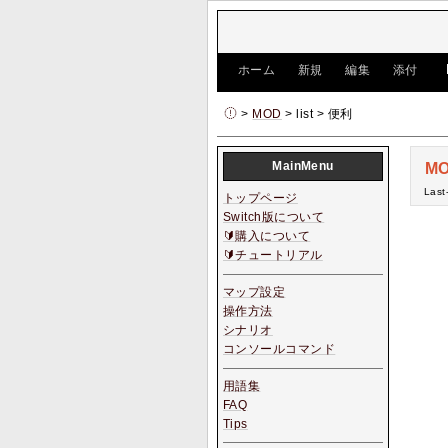
[
ホーム
|
新規
|
編集
|
添付
]
>
MOD
> list > 便利
MainMenu
MO
Last
トップページ
Switch版について
🔰購入について
🔰チュートリアル
マップ設定
操作方法
シナリオ
コンソールコマンド
用語集
FAQ
Tips