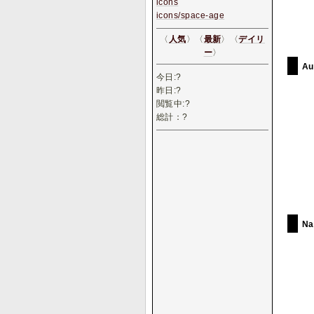
icons
icons/space-age
〈
人気
〉〈
最新
〉〈
デイリ
ー
〉
Au
今日:
?
昨日:
?
閲覧中:
?
総計：
?
N