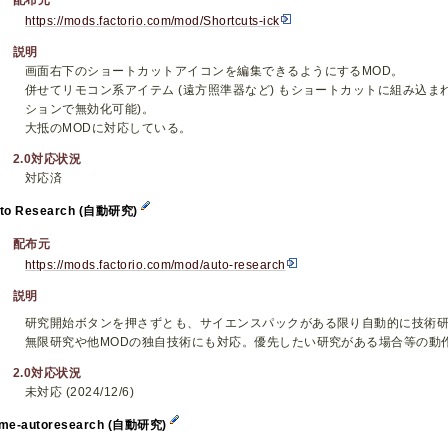
https://mods.factorio.com/mod/Shortcuts-ick
説明
画面右下のショートカットアイコンを編集できるようにするMOD。
併せてリモコン系アイテム (遠方照準器など) もショートカットに組み込ま
ションで無効化可能)。
大抵のMODに対応している。
2.0対応状況
対応済
to Research (自動研究)
配布元
https://mods.factorio.com/mod/auto-research
説明
研究開始ボタンを押さずとも、サイエンスパックがある限り自動的に技術研
無限研究や他MODの独自技術にも対応。優先したい研究がある場合等の動作調整
2.0対応状況
未対応 (2024/12/6)
me-autoresearch (自動研究)