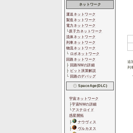
ネットワーク
運送ネットワーク
製造ネットワーク
電力ネットワーク
└
原子力ネットワーク
流体ネットワーク
列車ネットワーク
物流ネットワーク
└
ロボネットワーク
回路ネットワーク
追
├
回路NWの詳細
列
├
ビット演算解説
└
回路のデバッグ
SpaceAge(DLC)
宇宙ネットワーク
├
宇宙NWの詳細
└
アステロイド
惑星開拓
├
ナウヴィス
├
ヴルカヌス