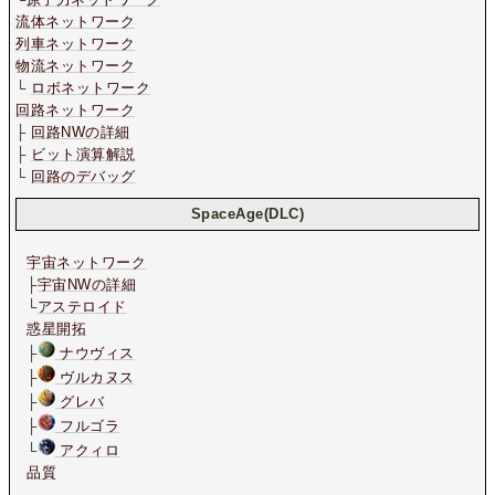
流体ネットワーク
列車ネットワーク
物流ネットワーク
└
ロボネットワーク
回路ネットワーク
├
回路NWの詳細
├
ビット演算解説
└
回路のデバッグ
SpaceAge(DLC)
宇宙ネットワーク
├
宇宙NWの詳細
└
アステロイド
惑星開拓
├
ナウヴィス
├
ヴルカヌス
├
グレバ
├
フルゴラ
└
アクィロ
品質