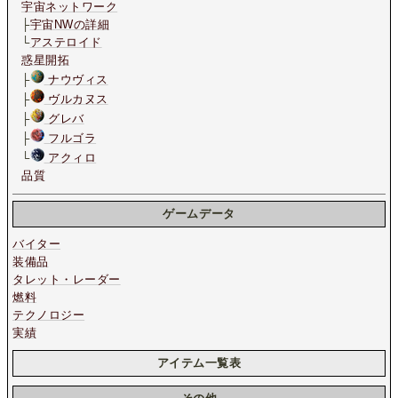
宇宙ネットワーク
├
宇宙NWの詳細
└
アステロイド
惑星開拓
├
ナウヴィス
├
ヴルカヌス
├
グレバ
├
フルゴラ
└
アクィロ
品質
ゲームデータ
バイター
装備品
タレット・レーダー
燃料
テクノロジー
実績
アイテム一覧表