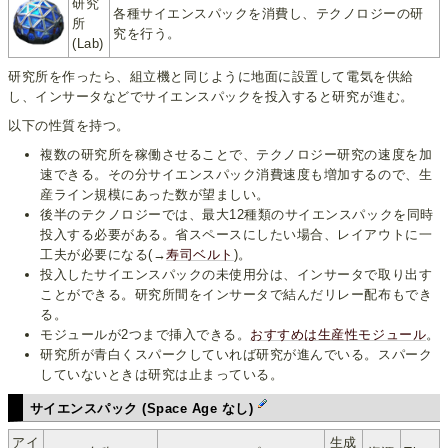
研究
各種サイエンスパックを消費し、テクノロジーの研
所
究を行う。
(Lab)
研究所を作ったら、組立機と同じように地面に設置して電気を供給
し、インサータなどでサイエンスパックを投入すると研究が進む。
以下の性質を持つ。
複数の研究所を稼働させることで、テクノロジー研究の速度を加
速できる。その分サイエンスパック消費速度も増加するので、生
産ライン規模にあった数が望ましい。
後半のテクノロジーでは、最大12種類のサイエンスパックを同時
投入する必要がある。省スペースにしたい場合、レイアウトに一
工夫が必要になる(→
寿司ベルト
)。
投入したサイエンスパックの未使用分は、インサータで取り出す
ことができる。研究所間をインサータで結んだリレー配布もでき
る。
モジュールが2つまで挿入できる。
おすすめは生産性モジュール
。
研究所が青白くスパークしていれば研究が進んでいる。スパーク
していないときは研究は止まっている。
サイエンスパック (Space Age なし)
アイ
生成