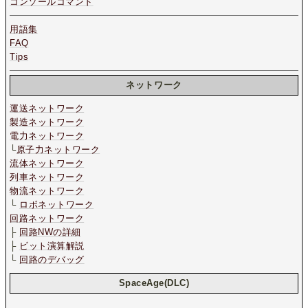
コンソールコマンド
用語集
FAQ
Tips
ネットワーク
運送ネットワーク
製造ネットワーク
電力ネットワーク
└
原子力ネットワーク
流体ネットワーク
列車ネットワーク
物流ネットワーク
└
ロボネットワーク
回路ネットワーク
├
回路NWの詳細
├
ビット演算解説
└
回路のデバッグ
SpaceAge(DLC)