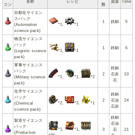
名称
レシピ
資源
Time
コン
数
自動化サイエン
スパック
1
鉄銅
5
*1,
*1
(Automation
science pack)
物流サイエンス
パック
1
鉄銅
6
*1,
*1
(Logistic science
pack)
軍事サイエンス
鉄銅
パック
2
石炭
10
*1,
*1,
*2
(Military science
石
pack)
化学サイエンス
鉄銅
パック
2
石油
24
*2,
*3,
*1
(Chemical
石炭
science pack)
鉄銅
製造サイエンス
石油
パック
*1,
*1,
3
石
21
(Production