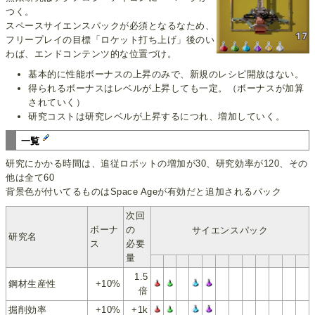
つく。
スペースサイエンスパックが必須となるなため、
フリープレイの目標「ロケット打ち上げ」後のい
わば、エンドコンテンツ的な位置づけ。
基本的に性能ボーナスの上昇のみで、新規のレシピ開放はない。
得られるボーナスはレベルが上昇しても一定。（ボーナスが加算
されていく）
研究コストは研究レベルが上昇するにつれ、増加していく。
一覧
研究にかかる時間は、追従ロボットの増加が30、研究効率が120、その
他は全て60
背景色が付いてるものはSpace Ageが有効だと追加されるパック
次回
ボーナ
の
サイエンスパック
研究名
ス
必要
量
1.5
鋼材生産性
+10%
倍
掘削効率
+10%
+1k