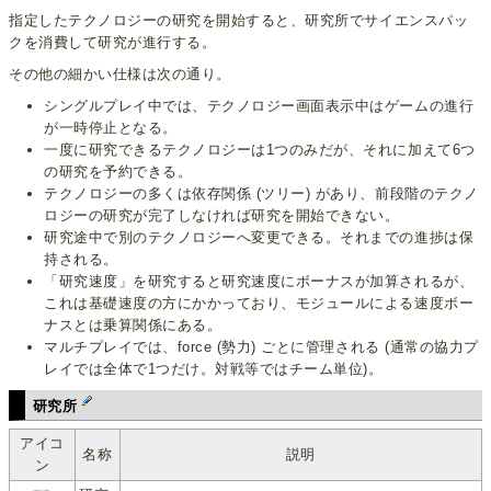
指定したテクノロジーの研究を開始すると、研究所でサイエンスパッ
クを消費して研究が進行する。
その他の細かい仕様は次の通り。
シングルプレイ中では、テクノロジー画面表示中はゲームの進行
が一時停止となる。
一度に研究できるテクノロジーは1つのみだが、それに加えて6つ
の研究を予約できる。
テクノロジーの多くは依存関係 (ツリー) があり、前段階のテクノ
ロジーの研究が完了しなければ研究を開始できない。
研究途中で別のテクノロジーへ変更できる。それまでの進捗は保
持される。
「研究速度」を研究すると研究速度にボーナスが加算されるが、
これは基礎速度の方にかかっており、モジュールによる速度ボー
ナスとは乗算関係にある。
マルチプレイでは、force (勢力) ごとに管理される (通常の協力プ
レイでは全体で1つだけ。対戦等ではチーム単位)。
研究所
アイコ
名称
説明
ン