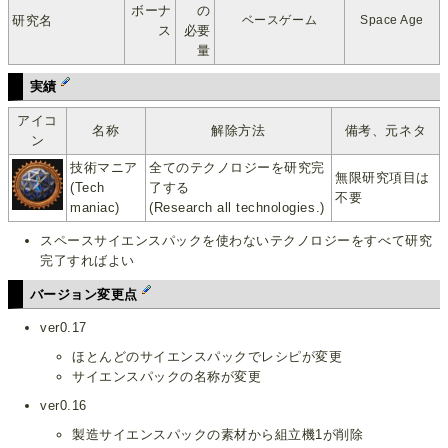
ボーナ
の
研究名
ベースゲーム
Space Age
ス
必要
量
実績
アイコ
名称
解除方法
備考、元ネタ
ン
技術マニア
全てのテクノロジーを研究完
無限研究項目は
(Tech
了する
不要
maniac)
(Research all technologies.)
スペースサイエンスパックを使わないテクノロジーをすべて研究
完了すればよい
バージョン変更点
ver0.17
ほとんどのサイエンスパックでレシピが変更
サイエンスパックの名称が変更
ver0.16
製造サイエンスパックの素材から組立機1が削除