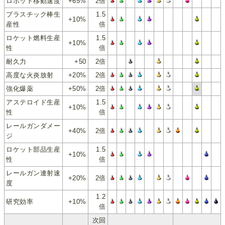
ロボット移動速度
+65%
2倍
プラスチック棒生
1.5
+10%
産性
倍
ロケット燃料生産
1.5
+10%
性
倍
耐久力
+50
2倍
高度な火炎放射
+20%
2倍
強化爆薬
+50%
2倍
アステロイド生産
1.5
+10%
性
倍
レールガンダメー
+40%
2倍
ジ
ロケット部品生産
1.5
+10%
性
倍
レールガン連射速
+20%
2倍
度
1.2
研究効率
+10%
倍
次回