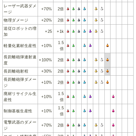
レーザー武器ダメ
+70%
2倍
ージ
物理ダメージ
+20%
2倍
追従ロボットの増
+25
+1k
加
1.5
軽量化素材生産性
+10%
倍
長距離砲弾連射速
+100%
2倍
度
長距離砲射程
+30%
2倍
長距離砲弾ダメー
+10%
2倍
ジ
廃材リサイクル生
1.5
+10%
産性
倍
1.5
制御基板生産性
+10%
倍
電撃武器のダメー
+70%
2倍
ジ