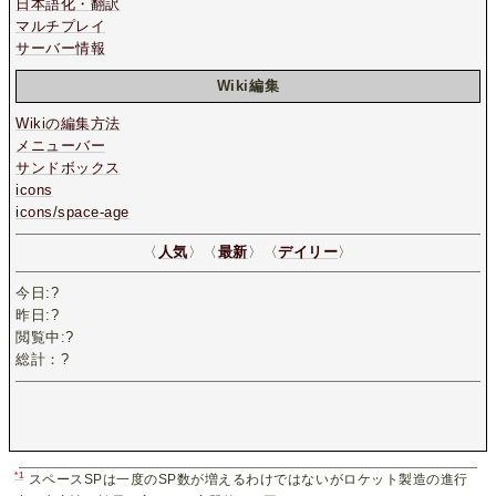
日本語化・翻訳
マルチプレイ
サーバー情報
Wiki編集
Wikiの編集方法
メニューバー
サンドボックス
icons
icons/space-age
〈
人気
〉〈
最新
〉〈
デイリー
〉
今日:
?
昨日:
?
閲覧中:
?
総計：
?
*1
スペースSPは一度のSP数が増えるわけではないがロケット製造の進行