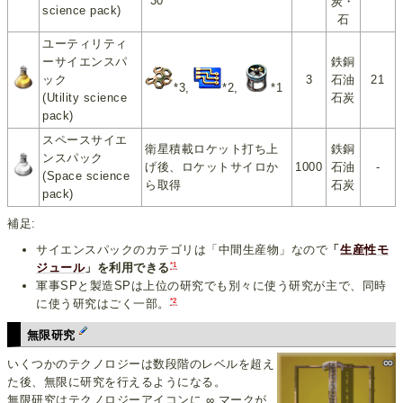
*30
炭・
science pack)
石
ユーティリティ
ーサイエンスパ
鉄銅
ック
3
石油
21
*3,
*2,
*1
(Utility science
石炭
pack)
スペースサイエ
衛星積載ロケット打ち上
鉄銅
ンスパック
げ後、ロケットサイロか
1000
石油
-
(Space science
ら取得
石炭
pack)
補足:
サイエンスパックのカテゴリは「中間生産物」なので
「
生産性モ
*1
ジュール
」を利用できる
軍事SPと製造SPは上位の研究でも別々に使う研究が主で、同時
*2
に使う研究はごく一部。
無限研究
いくつかのテクノロジーは数段階のレベルを超え
た後、無限に研究を行えるようになる。
無限研究はテクノロジーアイコンに ∞ マークが