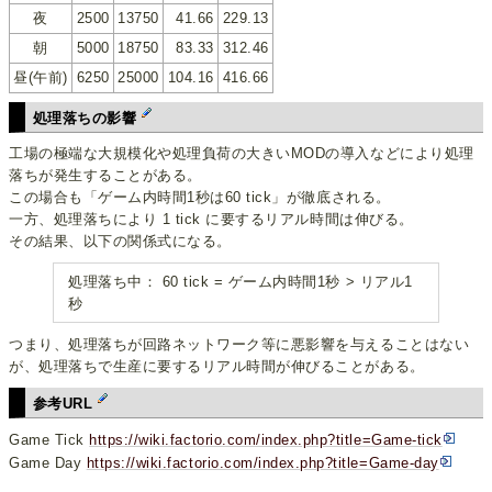
夜
2500
13750
41.66
229.13
朝
5000
18750
83.33
312.46
昼(午前)
6250
25000
104.16
416.66
処理落ちの影響
工場の極端な大規模化や処理負荷の大きいMODの導入などにより処理
落ちが発生することがある。
この場合も「ゲーム内時間1秒は60 tick」が徹底される。
一方、処理落ちにより 1 tick に要するリアル時間は伸びる。
その結果、以下の関係式になる。
処理落ち中： 60 tick = ゲーム内時間1秒 > リアル1
秒
つまり、処理落ちが回路ネットワーク等に悪影響を与えることはない
が、処理落ちで生産に要するリアル時間が伸びることがある。
参考URL
Game Tick
https://wiki.factorio.com/index.php?title=Game-tick
Game Day
https://wiki.factorio.com/index.php?title=Game-day