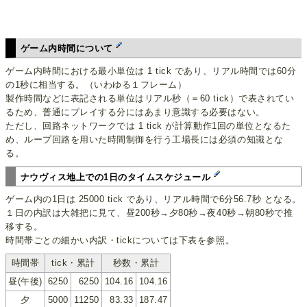
ゲーム内時間について
ゲーム内時間における最小単位は 1 tick であり、リアル時間では60分
の1秒に相当する。（いわゆる１フレーム）
製作時間などに表記される単位はリアル秒（＝60 tick）で表されてい
るため、普通にプレイする分にはあまり意識する必要はない。
ただし、回路ネットワークでは 1 tick が計算動作1回の単位となるた
め、ループ回路を用いた時間制御を行う工場長には必須の知識とな
る。
ナウヴィス地上での1日のタイムスケジュール
ゲーム内の1日は 25000 tick であり、リアル時間で6分56.7秒 となる。
１日の内訳は大雑把に見て、昼200秒→夕80秒→夜40秒→朝80秒で推
移する。
時間帯ごとの細かい内訳・tickについては下表を参照。
時間帯
tick・累計
秒数・累計
昼(午後)
6250
6250
104.16
104.16
夕
5000
11250
83.33
187.47