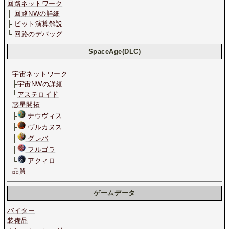
回路ネットワーク
├
回路NWの詳細
├
ビット演算解説
└
回路のデバッグ
SpaceAge(DLC)
宇宙ネットワーク
├
宇宙NWの詳細
└
アステロイド
惑星開拓
├
ナウヴィス
├
ヴルカヌス
├
グレバ
├
フルゴラ
└
アクィロ
品質
ゲームデータ
バイター
装備品