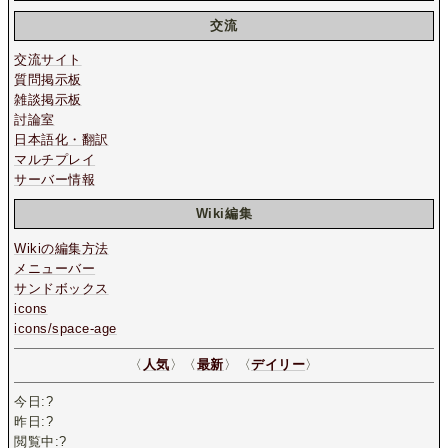
交流
交流サイト
質問掲示板
雑談掲示板
討論室
日本語化・翻訳
マルチプレイ
サーバー情報
Wiki編集
Wikiの編集方法
メニューバー
サンドボックス
icons
icons/space-age
〈
人気
〉〈
最新
〉〈
デイリー
〉
今日:
?
昨日:
?
閲覧中:
?