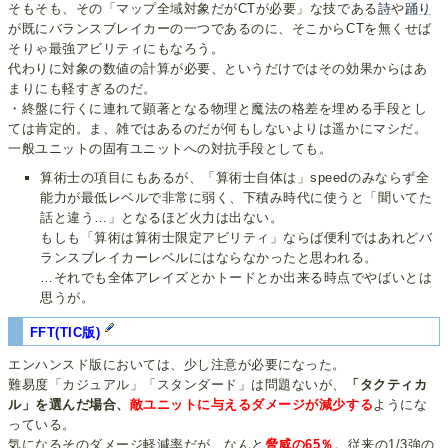
そもそも、その「マップ全域対象だがCTが必要」な技である
詩
や
踊り
が既にバランスブレイカーの一つであるのに、そこからCTを無くせば
そりゃ最強アビリティにもなろう。
代わりに対象の数値の計算が必要、というだけではその効果からはあ
まりにも軽すぎるのだ。
・終盤に行くに連れて顕著となる物理と魔法の格差を埋める手段とし
ては肯定的。ま、雑ではあるのだが何もしないよりは遥かにマシだ。
一般ユニットの固有ユニットへの対抗手段としても。
算術士の項目にもあるが、「算術士自体は」speedのみならず全
能力が最低レベルで非常に弱く、下積み時代に使うと「聞いてた
話と違う…」となるほど火力は出ない。
もしも「算術は算術士限定アビリティ」ならば便利ではあれどバ
ランスブレイカーレベルにはならなかったと思われる。
…それでも全体アレイズとかトードとか出来る時点でやばいとは
思うが。
FFT(TIC版)
エンハンスド版においては、少し注意が必要になった。
難易度「カジュアル」「スタンダード」は問題ないが、
「タクティカ
ル」を選んだ場合、
敵ユニットに与えるダメージが減少する
ようにな
っている。
気になるそのダメージ軽減率だが、なんと
脅威の65％
。従来の1/3強の