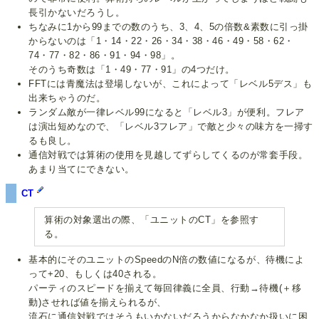
長引かないだろうし。
ちなみに1から99までの数のうち、3、4、5の倍数&素数に引っ掛
からないのは「1・14・22・26・34・38・46・49・58・62・
74・77・82・86・91・94・98」。
そのうち奇数は「1・49・77・91」の4つだけ。
FFTには青魔法は登場しないが、これによって「レベル5デス」も
出来ちゃうのだ。
ランダム敵が一律レベル99になると「レベル3」が便利。フレア
は演出短めなので、「レベル3フレア」で敵と少々の味方を一掃す
るも良し。
通信対戦では算術の使用を見越してずらしてくるのが常套手段。
あまり当てにできない。
CT
算術の対象選出の際、「ユニットのCT」を参照す
る。
基本的にそのユニットのSpeedのN倍の数値になるが、待機によ
って+20、もしくは40される。
パーティのスピードを揃えて毎回律義に全員、行動→待機(＋移
動)させれば値を揃えられるが、
流石に通信対戦ではそうもいかないだろうからなかなか扱いに困