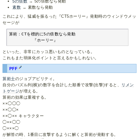
5の倍数
→ 5の倍数なら発動
素数
→ 素数なら発動
これにより、猛威を振るった『CT5ホーリー』発動時のウィンドウメッ
セージが
算術：CTを標的に5の倍数なら発動

         『ホーリー』
といった、非常にカッコ悪いものとなっている。
これもまた弱体化ポイントと言えるかもしれない。
PFF
算術士
のジョブアビリティ。
自分のパズル列(横)の数字を合計した順番で攻撃(出撃)すると、
リメン
トゲージ
が増える。
算術の効果は重複する。
××◯◯◯
××◯◯×
××◯×× キャラクター
◯××◯◯
◯×××◯
が解答の時、1番目に攻撃するように解くと算術が発動する。