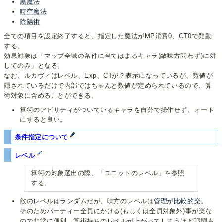
黒魔法
時空魔法
陰陽術
全ての項目を設定終了すると、指定した魔法がMP消費0、CT0で発動
する。
効果対象は「マップ全域の条件に当てはまるキャラ(敵味方問わず)に対
してのみ」となる。
なお、ルカヴィはレベル、Exp、CTが？表示になっているが、数値が
隠されているだけで内部ではちゃんと数値が定められているので、算
術対象に含めることができる。
算術のアビリティがついているキャラを自分で操作せず、オート
にすると良い。
条件指定について
レベル
算術の対象選出の際、「ユニットのレベル」を参照
する。
敵のレベルはランダムだが、味方のレベルは
管理が
比較的楽
。
そのためパーティー全員にかける(もしくは全員対象外)事が楽な
ので非常に便利。算術持ちのレベルが上がってしまうほど戦闘も