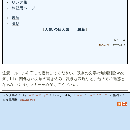
リンク集
練習用ページ
規制
凍結
〔
人気
/
今日人気
〕〔
最新
〕
T.
?
Y.
?
NOW.
?
TOTAL.
?
注意：ルールを守って投稿してください。既存の文章の無断削除や改
変、FFに関係ない文章の書き込み、乱暴な表現など、他の方の迷惑と
ならないようなマナーを心がけてください。
レンタルWIKI by
WIKIWIKI.jp*
/ Designed by
Olivia
/
広告について
/ 無料レン
タル掲示板
zawazawa