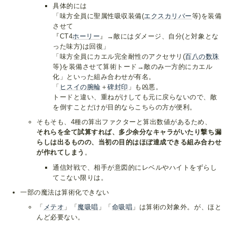
具体的には
「味方全員に聖属性吸収装備(
エクスカリバー
等)を装備
させて
『CT4
ホーリー
』→敵にはダメージ、自分(と対象とな
った味方)は回復」
「味方全員にカエル完全耐性のアクセサリ(
百八の数珠
等)を装備させて算術トード→敵のみ一方的にカエル
化」といった組み合わせが有名。
「
ヒスイの腕輪
＋
碑封印
」も凶悪。
トードと違い、重ねがけしても元に戻らないので、敵
を倒すことだけが目的ならこちらの方が便利。
そもそも、4種の算出ファクターと算出数値があるため、
それらを全て試算すれば、多少余分なキャラがいたり撃ち漏
らしは出るものの、当初の目的はほぼ達成できる組み合わせ
が作れてしまう
。
通信対戦で、相手が意図的にレベルやハイトをずらし
てこない限りは。
一部の魔法は算術化できない
「
メテオ
」「
魔吸唱
」「
命吸唱
」は算術の対象外。が、ほと
んど必要ない。