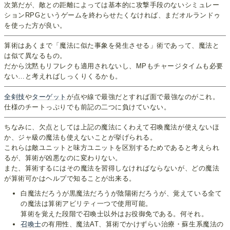
次第だが、敵との距離によっては基本的に攻撃手段のないシミュレー
ションRPGというゲームを終わらせたくなければ、まだオルランドゥ
を使った方が良い。
算術はあくまで「魔法に似た事象を発生させる」術であって、魔法と
は似て異なるもの。
だから沈黙もリフレクも適用されないし、MPもチャージタイムも必要
ない…と考えればしっくりくるかも。
全剣技
や
ターゲット
が点や線で最強だとすれば面で最強なのがこれ。
仕様のチートっぷりでも前記の二つに負けていない。
ちなみに、欠点としては上記の魔法にくわえて召喚魔法が使えないほ
か、ジャ級の魔法も使えないことが挙げられる。
これらは敵ユニットと味方ユニットを区別するためであると考えられ
るが、算術が凶悪なのに変わりない。
また、算術するにはその魔法を習得しなければならないが、どの魔法
が算術可かはヘルプで知ることが出来る。
白魔法だろうが黒魔法だろうが陰陽術だろうが、覚えている全て
の魔法は算術アビリティ一つで使用可能。
算術を覚えた段階で召喚士以外はお役御免である。何それ。
召喚士
の有用性、魔法AT、算術でかけずらい治療・蘇生系魔法の