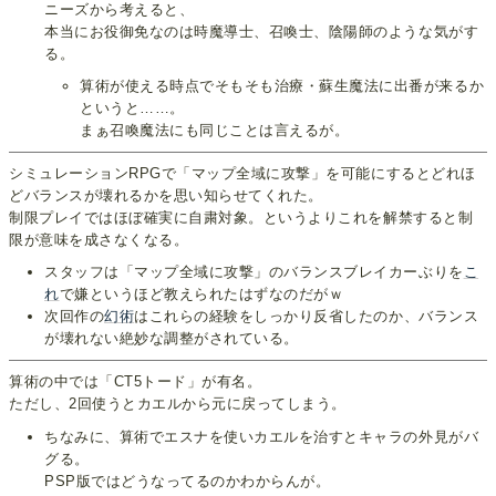
ニーズから考えると、
本当にお役御免なのは時魔導士、召喚士、陰陽師のような気がす
る。
算術が使える時点でそもそも治療・蘇生魔法に出番が来るか
というと……。
まぁ召喚魔法にも同じことは言えるが。
シミュレーションRPGで「マップ全域に攻撃」を可能にするとどれほ
どバランスが壊れるかを思い知らせてくれた。
制限プレイではほぼ確実に自粛対象。というよりこれを解禁すると制
限が意味を成さなくなる。
スタッフは「マップ全域に攻撃」のバランスブレイカーぶりを
こ
れ
で嫌というほど教えられたはずなのだがｗ
次回作の
幻術
はこれらの経験をしっかり反省したのか、バランス
が壊れない絶妙な調整がされている。
算術の中では「CT5トード」が有名。
ただし、2回使うとカエルから元に戻ってしまう。
ちなみに、算術でエスナを使いカエルを治すとキャラの外見がバ
グる。
PSP版ではどうなってるのかわからんが。