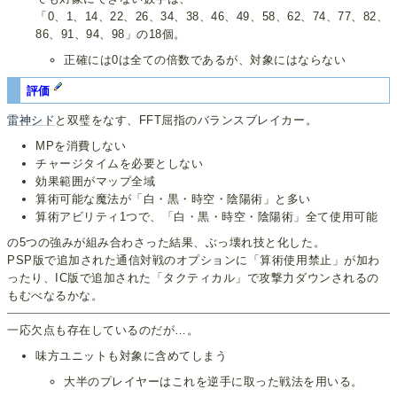
「0、1、14、22、26、34、38、46、49、58、62、74、77、82、
86、91、94、98」の18個。
正確には0は全ての倍数であるが、対象にはならない
評価
雷神シド
と双璧をなす、FFT屈指のバランスブレイカー。
MPを消費しない
チャージタイムを必要としない
効果範囲がマップ全域
算術可能な魔法が「白・黒・時空・陰陽術」と多い
算術アビリティ1つで、「白・黒・時空・陰陽術」全て使用可能
の5つの強みが組み合わさった結果、ぶっ壊れ技と化した。
PSP版で追加された通信対戦のオプションに「算術使用禁止」が加わ
ったり、IC版で追加された「タクティカル」で攻撃力ダウンされるの
もむべなるかな。
一応欠点も存在しているのだが…。
味方ユニットも対象に含めてしまう
大半のプレイヤーはこれを逆手に取った戦法を用いる。