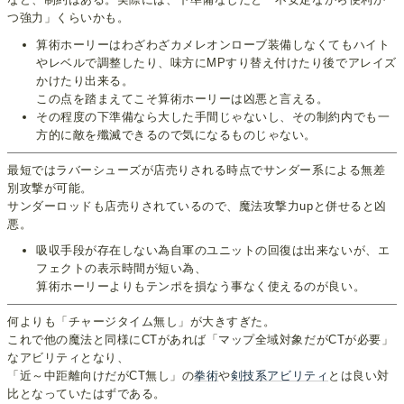
つ強力」くらいかも。
算術ホーリーはわざわざカメレオンローブ装備しなくてもハイト
やレベルで調整したり、味方にMPすり替え付けたり後でアレイズ
かけたり出来る。
この点を踏まえてこそ算術ホーリーは凶悪と言える。
その程度の下準備なら大した手間じゃないし、その制約内でも一
方的に敵を殲滅できるので気になるものじゃない。
最短ではラバーシューズが店売りされる時点でサンダー系による無差
別攻撃が可能。
サンダーロッドも店売りされているので、魔法攻撃力upと併せると凶
悪。
吸収手段が存在しない為自軍のユニットの回復は出来ないが、エ
フェクトの表示時間が短い為、
算術ホーリーよりもテンポを損なう事なく使えるのが良い。
何よりも「チャージタイム無し」が大きすぎた。
これで他の魔法と同様にCTがあれば「マップ全域対象だがCTが必要」
なアビリティとなり、
「近～中距離向けだがCT無し」の
拳術
や
剣技
系ア
ビリ
ティ
とは良い対
比となっていたはずである。