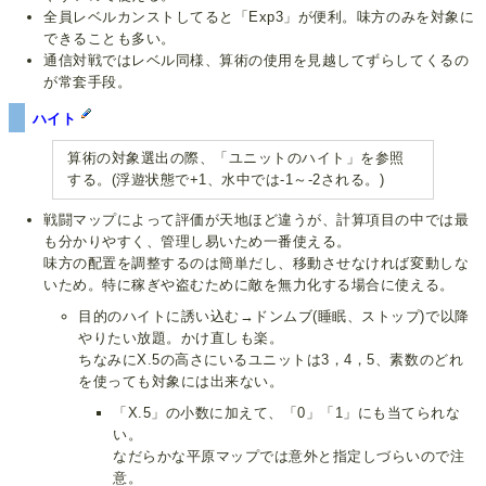
全員レベルカンストしてると「Exp3」が便利。味方のみを対象に
できることも多い。
通信対戦ではレベル同様、算術の使用を見越してずらしてくるの
が常套手段。
ハイト
算術の対象選出の際、「ユニットのハイト」を参照
する。(浮遊状態で+1、水中では‐1～-2される。)
戦闘マップによって評価が天地ほど違うが、計算項目の中では最
も分かりやすく、管理し易いため一番使える。
味方の配置を調整するのは簡単だし、移動させなければ変動しな
いため。特に稼ぎや盗むために敵を無力化する場合に使える。
目的のハイトに誘い込む→ドンムブ(睡眠、ストップ)で以降
やりたい放題。かけ直しも楽。
ちなみにX.5の高さにいるユニットは3，4，5、素数のどれ
を使っても対象には出来ない。
「X.5」の小数に加えて、「0」「1」にも当てられな
い。
なだらかな平原マップでは意外と指定しづらいので注
意。