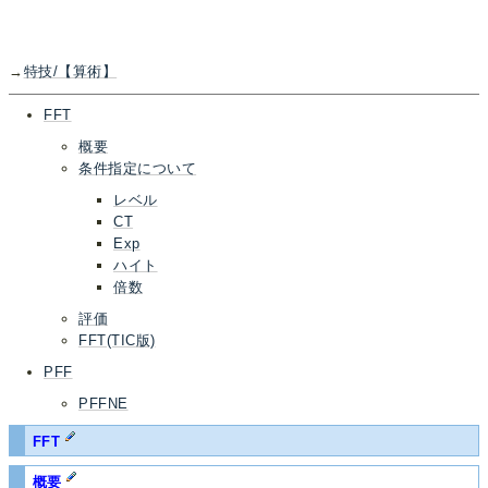
→
特技/【算術】
FFT
概要
条件指定について
レベル
CT
Exp
ハイト
倍数
評価
FFT(TIC版)
PFF
PFFNE
FFT
概要