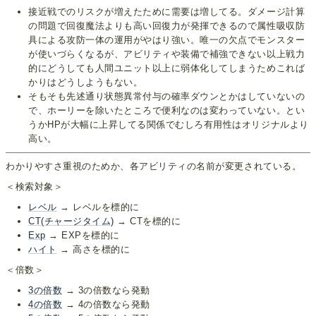
接近戦でのリスクが増えたために需要は増してる。ダメージ計算
の問題で回復魔法よりも高い回復力が発揮できるので属性吸収防
具による攻防一体の運用がやはり強い。唯一の欠点でモンスター
が使いづらくなるが、アビリティや装備で補強できない以上戦力
的にどうしても人間ユニット以上に弱体化してしまうためこれば
かりはどうしようもない。
そもそも先述通り状態異常付与の確率ダウンとかはしていないの
で、ホーリーを除いたところで便利なのは変わっていない。とい
うかHPが大幅に上昇してる関係でむしろ有用性はオリジナルより
高い。
わかりやすさ重視のためか、各アビリティの名前が変更されている。
＜検索対象＞
レベル
→ レベルを標的に
CT(チャージタイム)
→ CTを標的に
Exp
→ EXPを標的に
ハイト
→ 高さを標的に
＜倍数＞
3の倍数
→ 3の倍数なら発動
4の倍数
→ 4の倍数なら発動