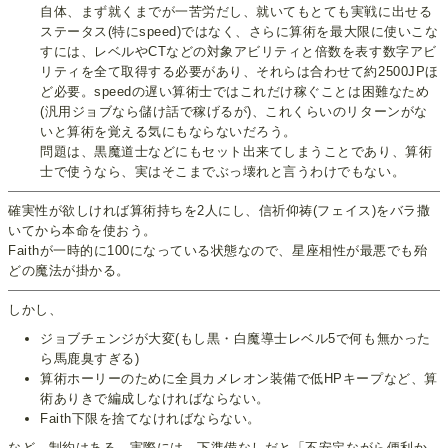
自体、まず就くまでが一苦労だし、就いてもとても実戦に出せる
ステータス(特にspeed)ではなく、さらに算術を最大限に使いこな
すには、レベルやCTなどの対象アビリティと倍数を表す数字アビ
リティを全て取得する必要があり、それらは合わせて約2500JPほ
ど必要。speedの遅い算術士ではこれだけ稼ぐことは困難なため
(汎用ジョブなら儲け話で稼げるが)、これくらいのリターンがな
いと算術を覚える気にもならないだろう。
問題は、黒魔道士などにもセット出来てしまうことであり、算術
士で使うなら、実はそこまでぶっ壊れと言うわけでもない。
確実性が欲しければ算術持ちを2人にし、信祈仰祷(フェイス)をバラ撒
いてから本命を使おう。
Faithが一時的に100になっている状態なので、星座相性が最悪でも殆
どの魔法が掛かる。
しかし、
ジョブチェンジが大変(もし黒・白魔導士レベル5で何も無かった
ら馬鹿臭すぎる)
算術ホーリーのために全員カメレオン装備で低HPキープなど、算
術ありきで編成しなければならない。
Faith下限を捨てなければならない。
など、制約はある。実際には、下準備なしだと「不安定ながら便利か