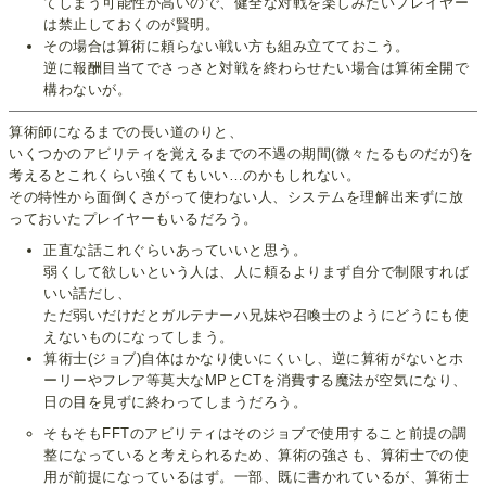
てしまう可能性が高いので、健全な対戦を楽しみたいプレイヤー
は禁止しておくのが賢明。
その場合は算術に頼らない戦い方も組み立てておこう。
逆に報酬目当てでさっさと対戦を終わらせたい場合は算術全開で
構わないが。
算術師になるまでの長い道のりと、
いくつかのアビリティを覚えるまでの不遇の期間(微々たるものだが)を
考えるとこれくらい強くてもいい…のかもしれない。
その特性から面倒くさがって使わない人、システムを理解出来ずに放
っておいたプレイヤーもいるだろう。
正直な話これぐらいあっていいと思う。
弱くして欲しいという人は、人に頼るよりまず自分で制限すれば
いい話だし、
ただ弱いだけだとガルテナーハ兄妹や召喚士のようにどうにも使
えないものになってしまう。
算術士(ジョブ)自体はかなり使いにくいし、逆に算術がないとホ
ーリーやフレア等莫大なMPとCTを消費する魔法が空気になり、
日の目を見ずに終わってしまうだろう。
そもそもFFTのアビリティはそのジョブで使用すること前提の調
整になっていると考えられるため、算術の強さも、算術士での使
用が前提になっているはず。一部、既に書かれているが、算術士