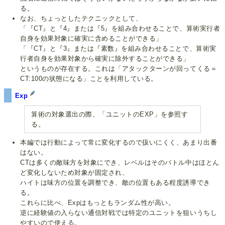
る。
なお、ちょっとしたテクニックとして、
「『CT』と『4』または『5』を組み合わせることで、算術実行者
自身を効果対象に確実に含めることができる」
「『CT』と『3』または『素数』を組み合わせることで、算術実
行者自身を効果対象から確実に除外することができる」
というものが存在する。これは「アタックターンが回ってくる＝
CT:100の状態になる」ことを利用している。
Exp
算術の対象選出の際、「ユニットのEXP」を参照す
る。
本編では行動によって常に変化するので扱いにくく、あまり出番
はない。
CTは多くの敵味方を対象にでき、レベルはそのバトル中はほとん
ど変化しないため対象が固定され、
ハイトは味方の位置を調整でき、敵の位置もある程度誘導でき
る。
これらに比べ、Expはもっともランダム性が高い。
逆に経験値の入らない通信対戦では特定のユニットを狙いうちし
やすいので使える。