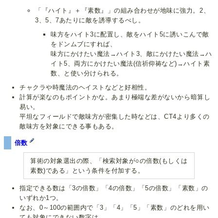
「『ハイト』＋『素数』」の組み合わせが地味に強力。2、
3、5、7あたりに敵を誘導するべし。
味方をハイト3に配置し、敵をハイト5に誘いこんで敵
をドンムブにすれば、
味方にかけたい魔法→ハイト3、敵にかけたい魔法→ハ
イト5、両方にかけたい魔法(信祈仰祷など)→ハイト素
数、と使い分けられる。
チャクラや時魔法のヘイストなどと好相性。
計算が楽なのもポイントかな。あまり極端な差がないから暗算し
易い。
平坦なフィールドで敵味方が密集した時などは、CT4より多くの
敵味方を対象にできる事もある。
倍数
算術の対象選出の際、「検索対象が○の倍数(もしくは
素数)である」という条件を付加する。
指定できる数は「3の倍数」「4の倍数」「5の倍数」「素数」の
いずれか1つ。
なお、0～100の範囲内で「3」「4」「5」「素数」のどれを用い
ても対象にできない数字は、