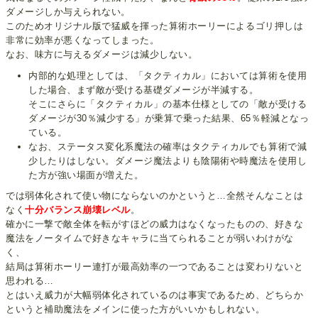
ダメージしか与えられない。
このためオリジナル版で猛威を揮った算術ホーリーによるゴリ押しは
非常に効率が悪くなってしまった。
なお、味方に与えるダメージは減少しない。
内部的な処理としては、「タクティカル」においては算術を使用
した場合、まず敵が受ける基礎ダメージが半減する。
そこにさらに「タクティカル」の基本仕様としての「敵が受ける
ダメージが30％減少する」が乗算で乗った結果、65％軽減となっ
ている。
なお、ステータス変化系魔法の確率はタクティカルでも算術で減
少したりはしない。ダメージ魔法よりも陰陽術や時魔法を使用し
た方が強い場面が増えた。
では弱体化されて使い物にならないのかというと…全然そんなことは
なく
十分バランス崩壊レベル
。
確かに一撃で敵全体を転がすほどの威力はなくなったものの、好きな
魔法をノータイムで好きなキャラに当てられることが弱いわけがな
く、
結局は算術ホーリー連打が最高効率の一つであることは変わりないと
思われる…
とはいえ威力が大幅弱体化されているのは事実であるため、どちらか
というと補助魔法をメインに使った方がいいかもしれない。