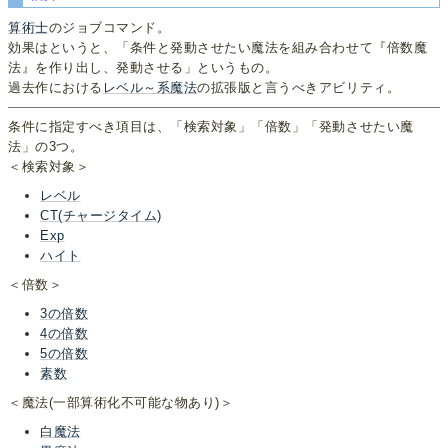
算術士
のジョブコマンド。
効果はというと、「条件と発動させたい魔法を組み合わせて『倍数魔
法』を作り出し、発動させる」というもの。
過去作における
レベル～系魔法
の拡張版と言うべきアビリティ。
条件に指定すべき項目は、「検索対象」「倍数」「発動させたい魔
法」の3つ。
＜検索対象＞
レベル
CT(チャージタイム)
Exp
ハイト
＜倍数＞
3の倍数
4の倍数
5の倍数
素数
＜魔法(一部算術化不可能な物あり)＞
白魔法