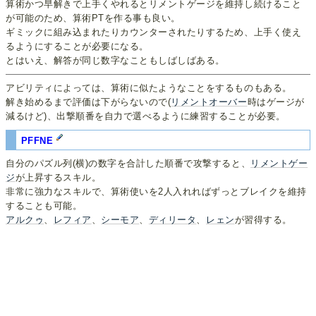
算術かつ早解きで上手くやれるとリメントゲージを維持し続けること
が可能のため、算術PTを作る事も良い。
ギミックに組み込まれたりカウンターされたりするため、上手く使え
るようにすることが必要になる。
とはいえ、解答が同じ数字なこともしばしばある。
アビリティによっては、算術に似たようなことをするものもある。
解き始めるまで評価は下がらないので(
リメントオーバー
時はゲージが
減るけど)、出撃順番を自力で選べるように練習することが必要。
PFFNE
自分のパズル列(横)の数字を合計した順番で攻撃すると、
リメントゲー
ジ
が上昇するスキル。
非常に強力なスキルで、算術使いを2人入れればずっとブレイクを維持
することも可能。
アルクゥ
、
レフィア
、
シーモア
、
ディリータ
、
レェン
が習得する。