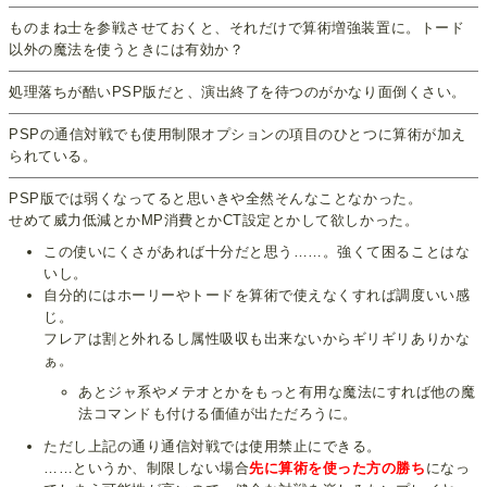
ものまね士を参戦させておくと、それだけで算術増強装置に。トード
以外の魔法を使うときには有効か？
処理落ちが酷いPSP版だと、演出終了を待つのがかなり面倒くさい。
PSPの通信対戦でも使用制限オプションの項目のひとつに算術が加え
られている。
PSP版では弱くなってると思いきや全然そんなことなかった。
せめて威力低減とかMP消費とかCT設定とかして欲しかった。
この使いにくさがあれば十分だと思う……。強くて困ることはな
いし。
自分的にはホーリーやトードを算術で使えなくすれば調度いい感
じ。
フレアは割と外れるし属性吸収も出来ないからギリギリありかな
ぁ。
あとジャ系やメテオとかをもっと有用な魔法にすれば他の魔
法コマンドも付ける価値が出ただろうに。
ただし上記の通り通信対戦では使用禁止にできる。
……というか、制限しない場合
先に算術を使った方の勝ち
になっ