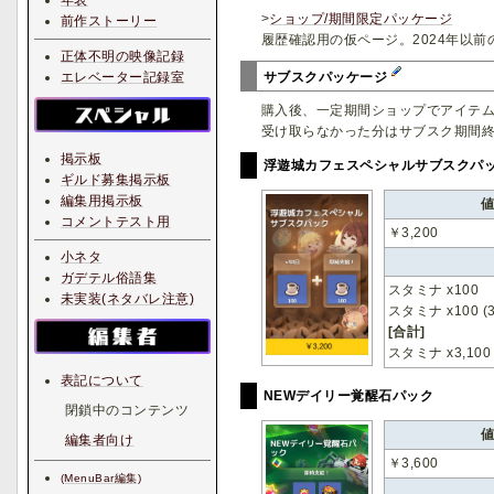
年表
>
ショップ/期間限定パッケージ
前作ストーリー
履歴確認用の仮ページ。2024年以前
正体不明の映像記録
エレベーター記録室
サブスクパッケージ
購入後、一定期間ショップでアイテ
受け取らなかった分はサブスク期間
掲示板
浮遊城カフェスペシャルサブスクパ
ギルド募集掲示板
編集用掲示板
コメントテスト用
￥3,200
小ネタ
ガデテル俗語集
スタミナ x100
未実装(ネタバレ注意)
スタミナ x100 (
[合計]
スタミナ x3,100
表記について
NEWデイリー覚醒石パック
閉鎖中のコンテンツ
編集者向け
￥3,600
(MenuBar編集)