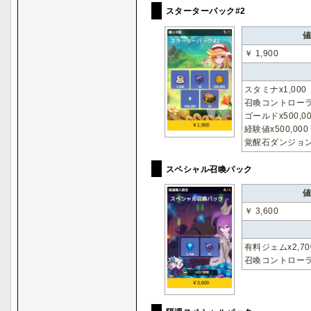
スターターパック#2
￥ 1,900
スタミナx1,000
召喚コントローラ
ゴールドx500,0
経験値x500,000
覚醒石ダンジョンボ
スペシャル召喚パック
￥ 3,600
有料ジェムx2,70
召喚コントローラ