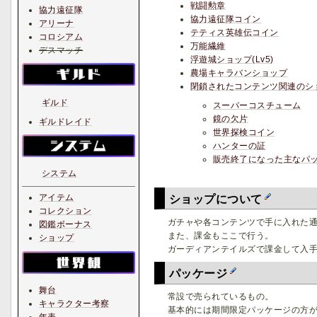
戦闘勲章
協力遠征隊
協力遠征隊コイン
アリーナ
テティス英雄伝コイン
コロシアム
万能繊維
デスマッチ
浮遊城ショップ(Lv5)
農場キャラバンショップ
閉鎖されたコンテンツ関連のシ
ギルド
スーパーコスチューム
鏡の欠片
ギルドレイド
世界探検コイン
ハンターの証
販売終了になった主なパ
システム
アイテム
ショップについて
コレクション
ガチャや各コンテンツで手に入れた
図鑑ボーナス
また、課金もここで行う。
ショップ
ガーディアンテイルズで課金して入
パッケージ
舞台
常設で売られているもの。
キャラクター考察
基本的には期間限定パッケージの方