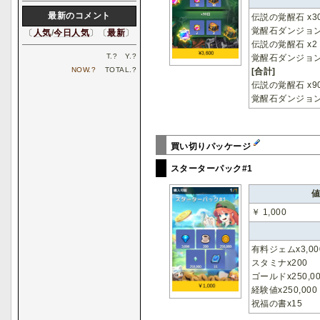
最新のコメント
伝説の覚醒石 x3
覚醒石ダンジョンボ
〔
人気
/
今日人気
〕〔
最新
〕
伝説の覚醒石 x2 
T.
?
Y.
?
覚醒石ダンジョンボッ
NOW.
?
TOTAL.
?
[合計]
伝説の覚醒石 x9
覚醒石ダンジョンボ
買い切りパッケージ
スターターパック#1
￥ 1,000
有料ジェムx3,00
スタミナx200
ゴールドx250,0
経験値x250,000
祝福の書x15