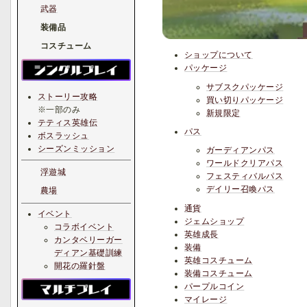
武器
装備品
コスチューム
ショップについて
パッケージ
サブスクパッケージ
ストーリー攻略
買い切りパッケージ
※一部のみ
新規限定
テティス英雄伝
パス
ボスラッシュ
シーズンミッション
ガーディアンパス
ワールドクリアパス
浮遊城
フェスティバルパス
デイリー召喚パス
農場
通貨
イベント
ジェムショップ
コラボイベント
英雄成長
カンタベリーガー
装備
ディアン基礎訓練
英雄コスチューム
開花の羅針盤
装備コスチューム
パープルコイン
マイレージ