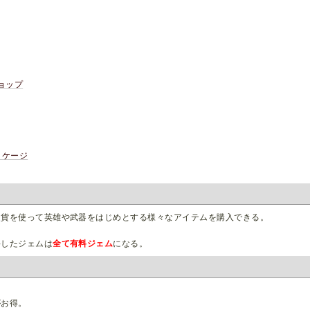
ョップ
ッケージ
通貨を使って英雄や武器をはじめとする様々なアイテムを購入できる。
手したジェムは
全て有料ジェム
になる。
がお得。