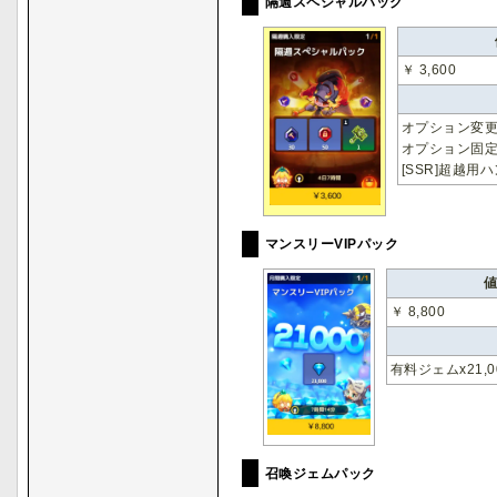
隔週スペシャルパック
￥ 3,600
オプション変更
オプション固定
[SSR]超越用
マンスリーVIPパック
￥ 8,800
有料ジェムx21,0
召喚ジェムパック