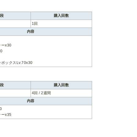
値段
購入回数
1回
内容
ーx30
00
ックスLv.70x30
値段
購入回数
4回 / 2週間
内容
0
ーx35