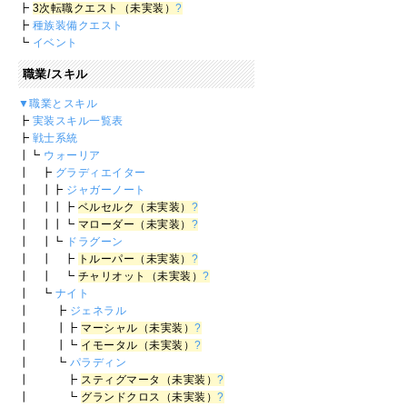
┣
3次転職クエスト（未実装）
?
┣
種族装備クエスト
┗
イベント
職業/スキル
▼職業とスキル
┣
実装スキル一覧表
┣
戦士系統
┃┗
ウォーリア
┃ ┣
グラディエイター
┃ ┃┣
ジャガーノート
┃ ┃┃┣
ベルセルク（未実装）
?
┃ ┃┃┗
マローダー（未実装）
?
┃ ┃┗
ドラグーン
┃ ┃ ┣
トルーパー（未実装）
?
┃ ┃ ┗
チャリオット（未実装）
?
┃ ┗
ナイト
┃ ┣
ジェネラル
┃ ┃┣
マーシャル（未実装）
?
┃ ┃┗
イモータル（未実装）
?
┃ ┗
パラディン
┃ ┣
スティグマータ（未実装）
?
┃ ┗
グランドクロス（未実装）
?