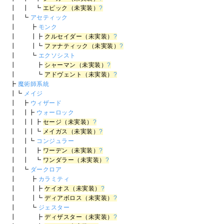
┃ ┃ ┗
エピック（未実装）
?
┃ ┗
アセティック
┃ ┣
モンク
┃ ┃┣
クルセイダー（未実装）
?
┃ ┃┗
ファナティック（未実装）
?
┃ ┗
エクソシスト
┃ ┣
シャーマン（未実装）
?
┃ ┗
アドヴェント（未実装）
?
┣
魔術師系統
┃┗
メイジ
┃ ┣
ウィザード
┃ ┃┣
ウォーロック
┃ ┃┃┣
セージ（未実装）
?
┃ ┃┃┗
メイガス（未実装）
?
┃ ┃┗
コンジュラー
┃ ┃ ┣
ワーデン（未実装）
?
┃ ┃ ┗
ワンダラー（未実装）
?
┃ ┗
ダークロア
┃ ┣
カラミティ
┃ ┃┣
ケイオス（未実装）
?
┃ ┃┗
ディアボロス（未実装）
?
┃ ┗
ジェスター
┃ ┣
ディザスター（未実装）
?