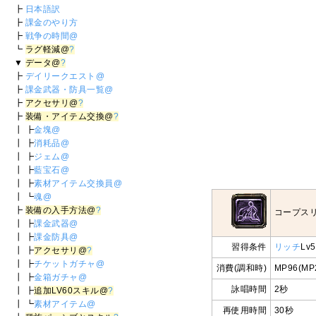
┣
日本語訳
┣
課金のやり方
┣
戦争の時間@
┗
ラグ軽減@
?
▼
データ@
?
┣
デイリークエスト@
┣
課金武器・防具一覧@
┣
アクセサリ@
?
┣
装備・アイテム交換@
?
┃ ┣
金塊@
┃ ┣
消耗品@
┃ ┣
ジェム@
┃ ┣
藍宝石@
┃ ┣
素材アイテム交換員@
┃ ┗
魂@
┣
装備の入手方法@
?
コープス
┃ ┣
課金武器@
┃ ┣
課金防具@
習得条件
リッチ
Lv
┃ ┣
アクセサリ@
?
┃ ┣
チケットガチャ@
消費(調和時)
MP96(MP
┃ ┣
金箱ガチャ@
詠唱時間
2秒
┃ ┣
追加LV60スキル@
?
┃ ┗
素材アイテム@
再使用時間
30秒