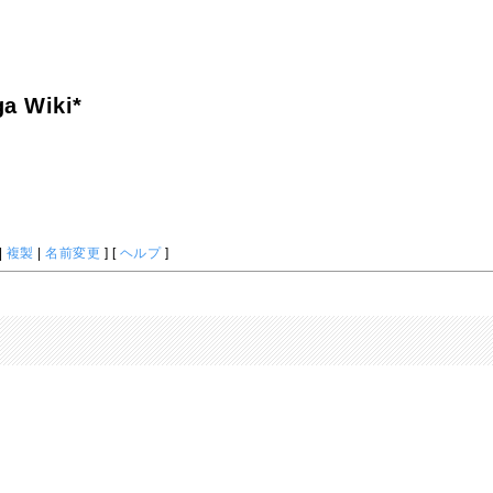
a Wiki*
|
複製
|
名前変更
] [
ヘルプ
]