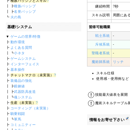
┣
種族パッシブとスキル
?
┃ ┣
種族パッシブ
継続時間
?秒
┃ ┣
名誉パッシブ
スキル説明
周囲にあ
┗
火の島
基礎/システム
習得可能職業
戦士系統
-
▼
ゲームの世界/特徴
┣
動作環境
斥候系統
-
┣
よくある質問
┃ ┗
小ネタ
聖職者系統
-
┣
ゲームシステム
魔術師系統
リッチ
┣
インターフェイス
┣
基本操作
スキル仕様
┣
チャットマクロ（未実装）
?
使用感・使用例など
┣
装備品の強化
┃ ┣
鍛錬値
┃ ┣
武器防具改造
技能最大値表を展開
┃ ┗
魂システム
┣
生産（未実装）
?
魔術スキルテーブル
┣
コーティング（未実装）
┣
騎乗戦闘
┃ ┗
軍馬
情報をお寄せ下さい
┣
コミュニティー