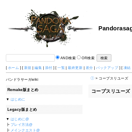
Pandorasag
AND検索
OR検索
[
ホーム
] [
新規
|
編集
|
添付
] [
一覧
|
最終更新
|
差分
|
バックアップ
] [
凍結
> コープスリユーズ
パンドラサーガwiki
Remake版まとめ
コープスリユーズ
▼
はじめに
Legacy版まとめ
▼
はじめに@
┣
プレイ方法@
┣
メインクエスト@