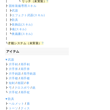
┃ ┗
リッチ（未実装）
?
┣
固有装備専用スキル
┃ ┣
武器
┃ ┣
エフェクト武器(スキル)
┃ ┣
防具
┃ ┣
装飾品(スキル)
┃ ┣
魂(スキル)
┃ ┗
奥義書(スキル)
┃
┗
才能システム（未実装）
?
アイテム
▼武器
┣
片手剣
/
両手剣
┣
片手斧
/
両手斧
┣
片手鈍器
/
両手鈍器
┣
片手槍
/
両手槍
┣
短剣
/
格闘
/
拳
┣
弓
/
クロスボウ
/
銃
┗
片手杖
/
両手杖
▼防具
┣
ヘルメット
/
盾
┣
トーソ
/
クィス