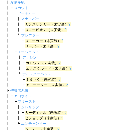
┣
斥候系統
┃┗
スカウト
┃ ┣
アーチャー
┃ ┃┣
スナイパー
┃ ┃┃┣
ガンスリンガー（未実装）
?
┃ ┃┃┗
スコーピオン（未実装）
?
┃ ┃┗
プレデター
┃ ┃ ┣
ストーカー（未実装）
?
┃ ┃ ┗
リーバー（未実装）
?
┃ ┗
エージェント
┃ ┣
アサシン
┃ ┃┣
ガロウズ（未実装）
?
┃ ┃┗
エクスクルード（未実装）
?
┃ ┗
ディスターバンス
┃ ┣
ミミック（未実装）
?
┃ ┗
アジテーター（未実装）
?
┣
聖職者系統
┃┗
アコライト
┃ ┣
プリースト
┃ ┃┣
クレリック
┃ ┃┃┣
カーディナル（未実装）
?
┃ ┃┃┗
ビショップ（未実装）
?
┃ ┃┗
エンチャンター
┃ ┃ ┣
シーカー（未実装）
?