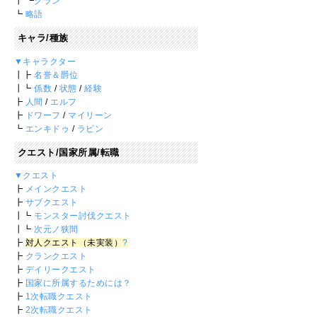
┃ ┗
クラン
┗
略語
キャラ/種族
▼キャラクター
┃┣
名誉＆爵位
┃┗
係数
/
状態
/
経験
┣
人間
/
エルフ
┣
ドワーフ
/
マイリーン
┗
エンキドゥ
/
ラピン
クエスト/国家所属/転職
▼クエスト
┣
メインクエスト
┣
サブクエスト
┃┗
モンスター討伐クエスト
┃┗
次元ノ狭間
┣
対人クエスト（未実装）
?
┣
クランクエスト
┣
デイリークエスト
┣
国家に所属するためには？
┣
1次転職クエスト
┣
2次転職クエスト