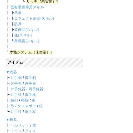
┃ ┗
リッチ（未実装）
?
┣
固有装備専用スキル
┃ ┣
武器
┃ ┣
エフェクト武器(スキル)
┃ ┣
防具
┃ ┣
装飾品(スキル)
┃ ┣
魂(スキル)
┃ ┗
奥義書(スキル)
┃
┗
才能システム（未実装）
?
アイテム
▼武器
┣
片手剣
/
両手剣
┣
片手斧
/
両手斧
┣
片手鈍器
/
両手鈍器
┣
片手槍
/
両手槍
┣
短剣
/
格闘
/
拳
┣
弓
/
クロスボウ
/
銃
┗
片手杖
/
両手杖
▼防具
┣
ヘルメット
/
盾
┣
トーソ
/
クィス