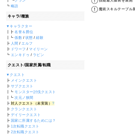
技能最大値表を展開
┃ ┗
クラン
┗
略語
魔術スキルテーブル
キャラ/種族
▼キャラクター
┃┣
名誉＆爵位
┃┗
係数
/
状態
/
経験
┣
人間
/
エルフ
┣
ドワーフ
/
マイリーン
┗
エンキドゥ
/
ラピン
クエスト/国家所属/転職
▼クエスト
┣
メインクエスト
┣
サブクエスト
┃┗
モンスター討伐クエスト
┃┗
次元ノ狭間
┣
対人クエスト（未実装）
?
┣
クランクエスト
┣
デイリークエスト
┣
国家に所属するためには？
┣
1次転職クエスト
┣
2次転職クエスト