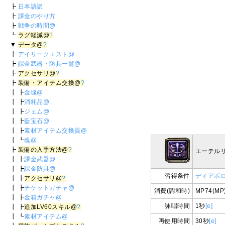
┣
日本語訳
┣
課金のやり方
┣
戦争の時間@
┗
ラグ軽減@
?
▼
データ@
?
┣
デイリークエスト@
┣
課金武器・防具一覧@
┣
アクセサリ@
?
┣
装備・アイテム交換@
?
┃ ┣
金塊@
┃ ┣
消耗品@
┃ ┣
ジェム@
┃ ┣
藍宝石@
┃ ┣
素材アイテム交換員@
┃ ┗
魂@
┣
装備の入手方法@
?
エーテル
┃ ┣
課金武器@
┃ ┣
課金防具@
習得条件
ディアボ
┃ ┣
アクセサリ@
?
┃ ┣
チケットガチャ@
消費(調和時)
MP74(MP
┃ ┣
金箱ガチャ@
詠唱時間
1秒
[e]
┃ ┣
追加LV60スキル@
?
┃ ┗
素材アイテム@
再使用時間
30秒
[e]