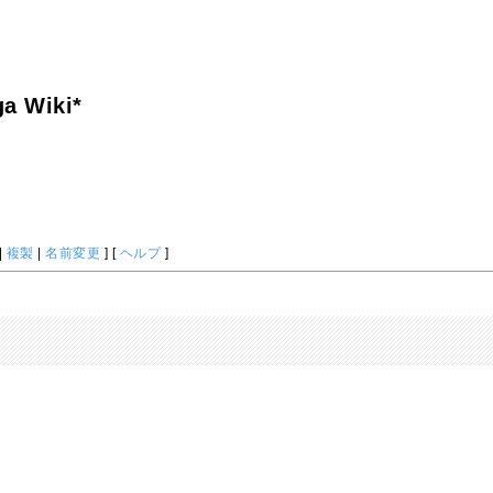
a Wiki*
|
複製
|
名前変更
] [
ヘルプ
]