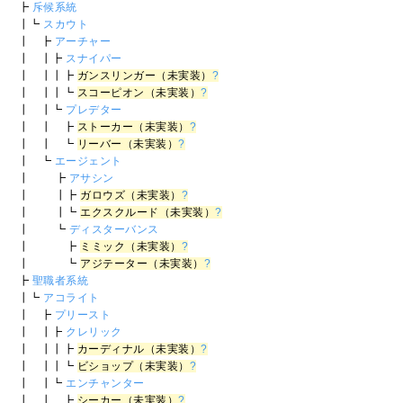
┣
斥候系統
┃┗
スカウト
┃ ┣
アーチャー
┃ ┃┣
スナイパー
┃ ┃┃┣
ガンスリンガー（未実装）
?
┃ ┃┃┗
スコーピオン（未実装）
?
┃ ┃┗
プレデター
┃ ┃ ┣
ストーカー（未実装）
?
┃ ┃ ┗
リーバー（未実装）
?
┃ ┗
エージェント
┃ ┣
アサシン
┃ ┃┣
ガロウズ（未実装）
?
┃ ┃┗
エクスクルード（未実装）
?
┃ ┗
ディスターバンス
┃ ┣
ミミック（未実装）
?
┃ ┗
アジテーター（未実装）
?
┣
聖職者系統
┃┗
アコライト
┃ ┣
プリースト
┃ ┃┣
クレリック
┃ ┃┃┣
カーディナル（未実装）
?
┃ ┃┃┗
ビショップ（未実装）
?
┃ ┃┗
エンチャンター
┃ ┃ ┣
シーカー（未実装）
?