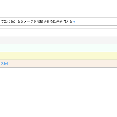
して次に受けるダメージを増幅させる効果を与える
[e]
ロス
[e]