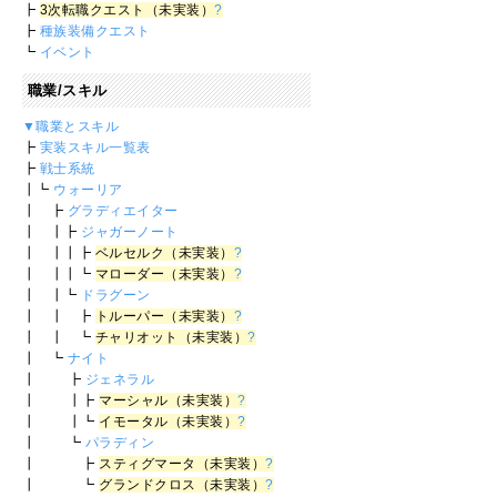
┣
3次転職クエスト（未実装）
?
┣
種族装備クエスト
┗
イベント
職業/スキル
▼職業とスキル
┣
実装スキル一覧表
┣
戦士系統
┃┗
ウォーリア
┃ ┣
グラディエイター
┃ ┃┣
ジャガーノート
┃ ┃┃┣
ベルセルク（未実装）
?
┃ ┃┃┗
マローダー（未実装）
?
┃ ┃┗
ドラグーン
┃ ┃ ┣
トルーパー（未実装）
?
┃ ┃ ┗
チャリオット（未実装）
?
┃ ┗
ナイト
┃ ┣
ジェネラル
┃ ┃┣
マーシャル（未実装）
?
┃ ┃┗
イモータル（未実装）
?
┃ ┗
パラディン
┃ ┣
スティグマータ（未実装）
?
┃ ┗
グランドクロス（未実装）
?