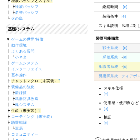
┣
種族パッシブとスキル
?
┃ ┣
種族パッシブ
継続時間
-
[e]
┃ ┣
名誉パッシブ
装備条件
[e]
┗
火の島
スキル説明
広域に対
基礎/システム
習得可能職業
▼
ゲームの世界/特徴
┣
動作環境
戦士系統
-
[e]
┣
よくある質問
┃ ┗
小ネタ
斥候系統
-
[e]
┣
ゲームシステム
聖職者系統
-
[e]
┣
インターフェイス
┣
基本操作
魔術師系統
ディアボ
┣
チャットマクロ（未実装）
?
┣
装備品の強化
スキル仕様
┃ ┣
鍛錬値
[e]
┃ ┣
武器防具改造
使用感・使用例など
┃ ┗
魂システム
[e]
┣
生産（未実装）
?
┣
コーティング（未実装）
検証
┣
騎乗戦闘
[e]
┃ ┗
軍馬
┣
コミュニティー