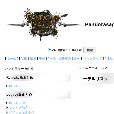
Pandorasag
AND検索
OR検索
[
ホーム
] [
新規
|
編集
|
添付
] [
一覧
|
最終更新
|
差分
|
バックアップ
] [
凍結
> エーテルリスク
パンドラサーガwiki
Remake版まとめ
エーテルリスク
▼
はじめに
Legacy版まとめ
▼
はじめに@
┣
プレイ方法@
┣
メインクエスト@