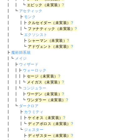
┃ ┃ ┗
エピック（未実装）
?
┃ ┗
アセティック
┃ ┣
モンク
┃ ┃┣
クルセイダー（未実装）
?
┃ ┃┗
ファナティック（未実装）
?
┃ ┗
エクソシスト
┃ ┣
シャーマン（未実装）
?
┃ ┗
アドヴェント（未実装）
?
┣
魔術師系統
┃┗
メイジ
┃ ┣
ウィザード
┃ ┃┣
ウォーロック
┃ ┃┃┣
セージ（未実装）
?
┃ ┃┃┗
メイガス（未実装）
?
┃ ┃┗
コンジュラー
┃ ┃ ┣
ワーデン（未実装）
?
┃ ┃ ┗
ワンダラー（未実装）
?
┃ ┗
ダークロア
┃ ┣
カラミティ
┃ ┃┣
ケイオス（未実装）
?
┃ ┃┗
ディアボロス（未実装）
?
┃ ┗
ジェスター
┃ ┣
ディザスター（未実装）
?