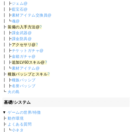
┃ ┣
ジェム@
┃ ┣
藍宝石@
┃ ┣
素材アイテム交換員@
┃ ┗
魂@
┣
装備の入手方法@
?
┃ ┣
課金武器@
┃ ┣
課金防具@
┃ ┣
アクセサリ@
?
┃ ┣
チケットガチャ@
┃ ┣
金箱ガチャ@
┃ ┣
追加LV60スキル@
?
┃ ┗
素材アイテム@
┣
種族パッシブとスキル
?
┃ ┣
種族パッシブ
┃ ┣
名誉パッシブ
┗
火の島
基礎/システム
▼
ゲームの世界/特徴
┣
動作環境
┣
よくある質問
┃ ┗
小ネタ