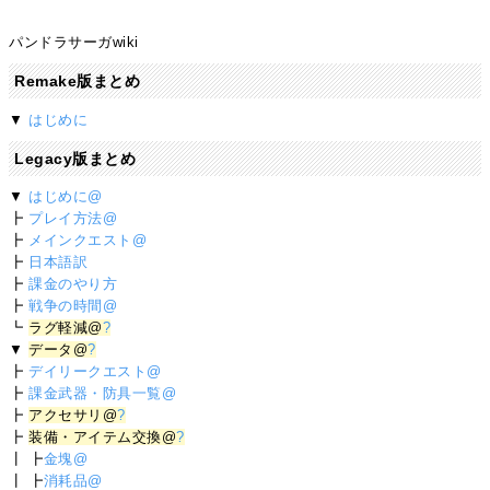
パンドラサーガwiki
Remake版まとめ
▼
はじめに
Legacy版まとめ
▼
はじめに@
┣
プレイ方法@
┣
メインクエスト@
┣
日本語訳
┣
課金のやり方
┣
戦争の時間@
┗
ラグ軽減@
?
▼
データ@
?
┣
デイリークエスト@
┣
課金武器・防具一覧@
┣
アクセサリ@
?
┣
装備・アイテム交換@
?
┃ ┣
金塊@
┃ ┣
消耗品@