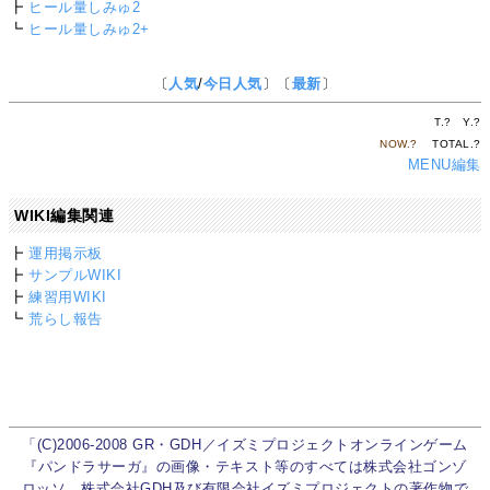
┣
ヒール量しみゅ2
┗
ヒール量しみゅ2+
〔
人気
/
今日人気
〕〔
最新
〕
T.
?
Y.
?
NOW.
?
TOTAL.
?
MENU編集
WIKI編集関連
┣
運用掲示板
┣
サンプルWIKI
┣
練習用WIKI
┗
荒らし報告
「(C)2006-2008 GR・GDH／イズミプロジェクトオンラインゲーム
『パンドラサーガ』の画像・テキスト等のすべては株式会社ゴンゾ
ロッソ、株式会社GDH及び有限会社イズミプロジェクトの著作物で