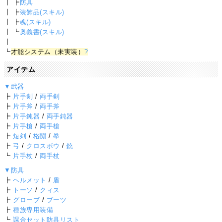
┃ ┣
防具
┃ ┣
装飾品(スキル)
┃ ┣
魂(スキル)
┃ ┗
奥義書(スキル)
┃
┗
才能システム（未実装）
?
アイテム
▼武器
┣
片手剣
/
両手剣
┣
片手斧
/
両手斧
┣
片手鈍器
/
両手鈍器
┣
片手槍
/
両手槍
┣
短剣
/
格闘
/
拳
┣
弓
/
クロスボウ
/
銃
┗
片手杖
/
両手杖
▼防具
┣
ヘルメット
/
盾
┣
トーソ
/
クィス
┣
グローブ
/
ブーツ
┣
種族専用装備
┗
課金セット防具リスト