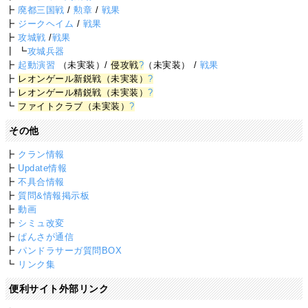
┣
廃都三国戦
/
勲章
/
戦果
┣
ジークヘイム
/
戦果
┣
攻城戦
/
戦果
┃ ┗
攻城兵器
┣
起動演習
（未実装）/
侵攻戦
?
（未実装） /
戦果
┣
レオンゲール新鋭戦（未実装）
?
┣
レオンゲール精鋭戦（未実装）
?
┗
ファイトクラブ（未実装）
?
その他
┣
クラン情報
┣
Update情報
┣
不具合情報
┣
質問&情報掲示板
┣
動画
┣
シミュ改変
┣
ぱんさが通信
┣
パンドラサーガ質問BOX
┗
リンク集
便利サイト外部リンク