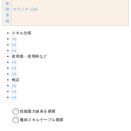
術
師
カラミティ
[e]
系
統
スキル仕様
[e]
[e]
[e]
使用感・使用例など
[e]
[e]
[e]
検証
[e]
[e]
[e]
技能最大値表を展開
魔術スキルテーブル展開