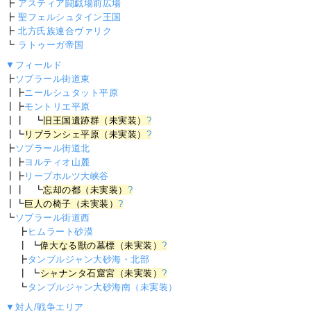
┣
アスティア闘戯場前広場
┣
聖フェルシュタイン王国
┣
北方氏族連合ヴァリク
┗
ラトゥーガ帝国
▼フィールド
┣
ソプラール街道東
┃┣
ニールシュタット平原
┃┣
モントリエ平原
┃┃ ┗
旧王国遺跡群（未実装）
?
┃┗
リブランシェ平原（未実装）
?
┣
ソプラール街道北
┃┣
ヨルティオ山麓
┃┣
リープホルツ大峡谷
┃┃ ┗
忘却の都（未実装）
?
┃┗
巨人の椅子（未実装）
?
┗
ソプラール街道西
┣
ヒムラート砂漠
┃ ┗
偉大なる獣の墓標（未実装）
?
┣
タンブルジャン大砂海・北部
┃ ┗
シャナンタ石窟宮（未実装）
?
┗
タンブルジャン大砂海南（未実装）
▼対人/戦争エリア