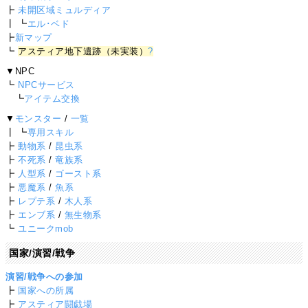
┣
未開区域ミュルディア
┃ ┗
エル･ベド
┣
新マップ
┗
アスティア地下遺跡（未実装）
?
▼NPC
┗
NPCサービス
┗
アイテム交換
▼
モンスター
/
一覧
┃ ┗
専用スキル
┣
動物系
/
昆虫系
┣
不死系
/
竜族系
┣
人型系
/
ゴースト系
┣
悪魔系
/
魚系
┣
レプテ系
/
木人系
┣
エンブ系
/
無生物系
┗
ユニークmob
国家/演習/戦争
演習/戦争への参加
┣
国家への所属
┣
アスティア闘戯場