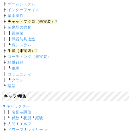
┣
ゲームシステム
┣
インターフェイス
┣
基本操作
┣
チャットマクロ（未実装）
?
┣
装備品の強化
┃ ┣
鍛錬値
┃ ┣
武器防具改造
┃ ┗
魂システム
┣
生産（未実装）
?
┣
コーティング（未実装）
┣
騎乗戦闘
┃ ┗
軍馬
┣
コミュニティー
┃ ┗
クラン
┗
略語
キャラ/種族
▼キャラクター
┃┣
名誉＆爵位
┃┗
係数
/
状態
/
経験
┣
人間
/
エルフ
┣
ドワーフ
/
マイリーン