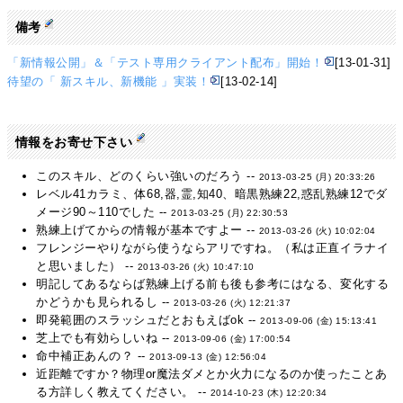
備考
「新情報公開」＆「テスト専用クライアント配布」開始！
[13-01-31]
待望の「 新スキル、新機能 」実装！
[13-02-14]
情報をお寄せ下さい
このスキル、どのくらい強いのだろう --
2013-03-25 (月) 20:33:26
レベル41カラミ、体68,器,霊,知40、暗黒熟練22,惑乱熟練12でダ
メージ90～110でした --
2013-03-25 (月) 22:30:53
熟練上げてからの情報が基本ですよー --
2013-03-26 (火) 10:02:04
フレンジーやりながら使うならアリですね。（私は正直イラナイ
と思いました） --
2013-03-26 (火) 10:47:10
明記してあるならば熟練上げる前も後も参考にはなる、変化する
かどうかも見られるし --
2013-03-26 (火) 12:21:37
即発範囲のスラッシュだとおもえばok --
2013-09-06 (金) 15:13:41
芝上でも有効らしいね --
2013-09-06 (金) 17:00:54
命中補正あんの？ --
2013-09-13 (金) 12:56:04
近距離ですか？物理or魔法ダメとか火力になるのか使ったことあ
る方詳しく教えてください。 --
2014-10-23 (木) 12:20:34