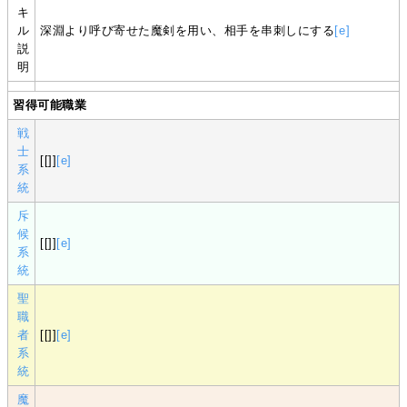
キ
ル
深淵より呼び寄せた魔剣を用い、相手を串刺しにする
[e]
説
明
習得可能職業
戦
士
[[]]
[e]
系
統
斥
候
[[]]
[e]
系
統
聖
職
者
[[]]
[e]
系
統
魔