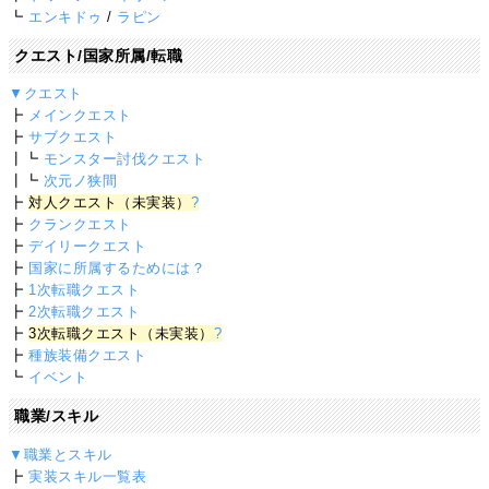
┗
エンキドゥ
/
ラピン
クエスト/国家所属/転職
▼クエスト
┣
メインクエスト
┣
サブクエスト
┃┗
モンスター討伐クエスト
┃┗
次元ノ狭間
┣
対人クエスト（未実装）
?
┣
クランクエスト
┣
デイリークエスト
┣
国家に所属するためには？
┣
1次転職クエスト
┣
2次転職クエスト
┣
3次転職クエスト（未実装）
?
┣
種族装備クエスト
┗
イベント
職業/スキル
▼職業とスキル
┣
実装スキル一覧表