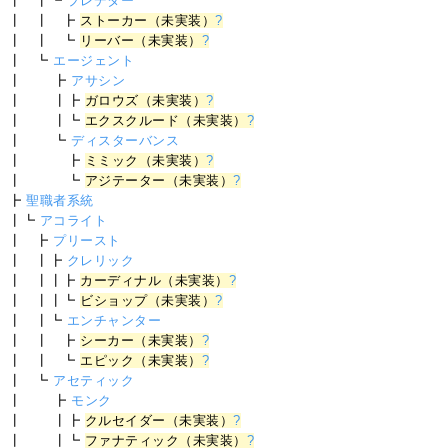
┃ ┃┗
プレデター
┃ ┃ ┣
ストーカー（未実装）
?
┃ ┃ ┗
リーバー（未実装）
?
┃ ┗
エージェント
┃ ┣
アサシン
┃ ┃┣
ガロウズ（未実装）
?
┃ ┃┗
エクスクルード（未実装）
?
┃ ┗
ディスターバンス
┃ ┣
ミミック（未実装）
?
┃ ┗
アジテーター（未実装）
?
┣
聖職者系統
┃┗
アコライト
┃ ┣
プリースト
┃ ┃┣
クレリック
┃ ┃┃┣
カーディナル（未実装）
?
┃ ┃┃┗
ビショップ（未実装）
?
┃ ┃┗
エンチャンター
┃ ┃ ┣
シーカー（未実装）
?
┃ ┃ ┗
エピック（未実装）
?
┃ ┗
アセティック
┃ ┣
モンク
┃ ┃┣
クルセイダー（未実装）
?
┃ ┃┗
ファナティック（未実装）
?