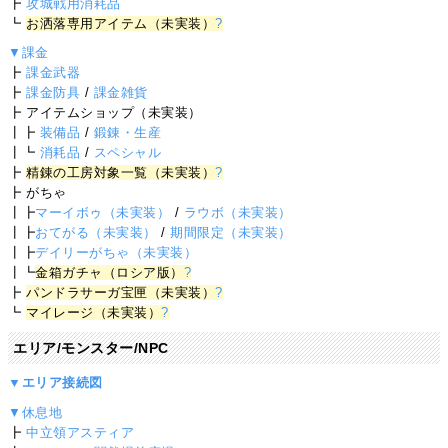
┣
攻城戦用消耗品
┗
お洒落専用アイテム（未実装）
?
▼課金
┣
課金武器
┣
課金防具
/
課金雑貨
┣ アイテムショップ（未実装）
┃┣
装備品
/
鍛錬・生産
┃┗
消耗品
/
スペシャル
┣
精錬の工房対象一覧（未実装）
?
┣ がちゃ
┃┣
マーイボゥ（未実装）
/
ラウボ（未実装）
┃┣
おてがる（未実装）
/
期間限定（未実装）
┃┣
デイリーがちゃ（未実装）
┃┗
金箱ガチャ（ロシア版）
?
┣
パンドラサーガ宝匣（未実装）
?
┗
マイレージ（未実装）
?
エリア/モンスター/NPC
▼エリア接続図
▼休息地
┣
中立領アスティア