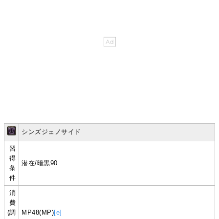
シンズジェノサイド
習
得
潜在/暗黒90
条
件
消
費
(調
MP48(MP)
[e]