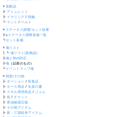
▼装飾品
┣
アミュレット
┣
イヤリング
/
指輪
┗
マント
/
ベルト
▼ステータス調整/セット効果
┣
●ステータス調整装備一覧
┗
セット装備
▼魂リスト
┃┗
魂リスト(装飾品)
┣
魂とMob対応
┣
魂
（以前のもの）
┗
イベントマップ魂
▼雑貨/その他
┣
ポーション
/
収集品
┣
ホース用品
/
生産の書
┣
スキル用消耗品
/
ジェム
┣
箱
/
チケット
┣
香油秘薬石版
┣
その他アイテム
┣
新・三国戦争アイテム