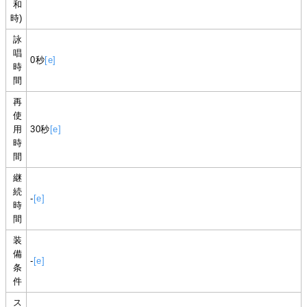
和
時)
詠
唱
0秒
[e]
時
間
再
使
用
30秒
[e]
時
間
継
続
-
[e]
時
間
装
備
-
[e]
条
件
ス