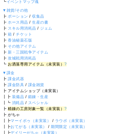
┗
イベントマップ魂
▼雑貨/その他
┣
ポーション
/
収集品
┣
ホース用品
/
生産の書
┣
スキル用消耗品
/
ジェム
┣
箱
/
チケット
┣
香油秘薬石版
┣
その他アイテム
┣
新・三国戦争アイテム
┣
攻城戦用消耗品
┗
お洒落専用アイテム（未実装）
?
▼課金
┣
課金武器
┣
課金防具
/
課金雑貨
┣ アイテムショップ（未実装）
┃┣
装備品
/
鍛錬・生産
┃┗
消耗品
/
スペシャル
┣
精錬の工房対象一覧（未実装）
?
┣ がちゃ
┃┣
マーイボゥ（未実装）
/
ラウボ（未実装）
┃┣
おてがる（未実装）
/
期間限定（未実装）
┃┣
デイリーがちゃ（未実装）