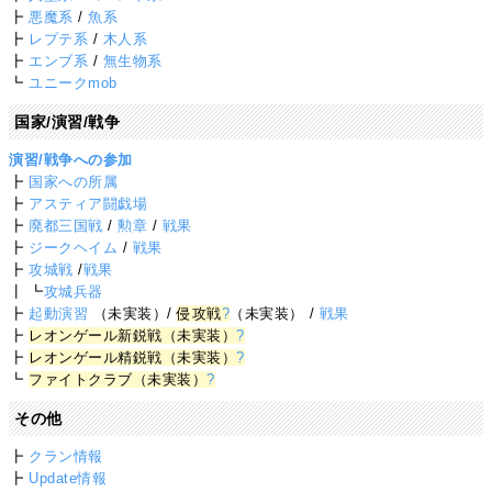
┣
悪魔系
/
魚系
┣
レプテ系
/
木人系
┣
エンブ系
/
無生物系
┗
ユニークmob
国家/演習/戦争
演習/戦争への参加
┣
国家への所属
┣
アスティア闘戯場
┣
廃都三国戦
/
勲章
/
戦果
┣
ジークヘイム
/
戦果
┣
攻城戦
/
戦果
┃ ┗
攻城兵器
┣
起動演習
（未実装）/
侵攻戦
?
（未実装） /
戦果
┣
レオンゲール新鋭戦（未実装）
?
┣
レオンゲール精鋭戦（未実装）
?
┗
ファイトクラブ（未実装）
?
その他
┣
クラン情報
┣
Update情報