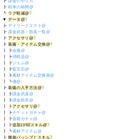
┣
課金のやり方
┣
戦争の時間@
┗
ラグ軽減@
?
▼
データ@
?
┣
デイリークエスト@
┣
課金武器・防具一覧@
┣
アクセサリ@
?
┣
装備・アイテム交換@
?
┃ ┣
金塊@
┃ ┣
消耗品@
┃ ┣
ジェム@
┃ ┣
藍宝石@
┃ ┣
素材アイテム交換員@
┃ ┗
魂@
┣
装備の入手方法@
?
┃ ┣
課金武器@
┃ ┣
課金防具@
┃ ┣
アクセサリ@
?
┃ ┣
チケットガチャ@
┃ ┣
金箱ガチャ@
┃ ┣
追加LV60スキル@
?
┃ ┗
素材アイテム@
┣
種族パッシブとスキル
?