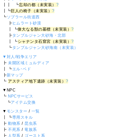
┃┃ ┗
忘却の都（未実装）
?
┃┗
巨人の椅子（未実装）
?
┗
ソプラール街道西
┣
ヒムラート砂漠
┃ ┗
偉大なる獣の墓標（未実装）
?
┣
タンブルジャン大砂海・北部
┃ ┗
シャナンタ石窟宮（未実装）
?
┗
タンブルジャン大砂海南（未実装）
▼対人/戦争エリア
┣
未開区域ミュルディア
┃ ┗
エル･ベド
┣
新マップ
┗
アスティア地下遺跡（未実装）
?
▼NPC
┗
NPCサービス
┗
アイテム交換
▼
モンスター
/
一覧
┃ ┗
専用スキル
┣
動物系
/
昆虫系
┣
不死系
/
竜族系
┣
人型系
/
ゴースト系