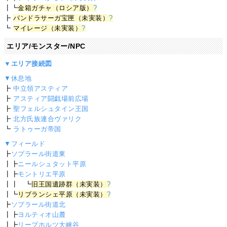
┃┗
金箱ガチャ（ロシア版）
?
┣
パンドラサーガ宝匣（未実装）
?
┗
マイレージ（未実装）
?
エリア/モンスター/NPC
▼エリア接続図
▼休息地
┣
中立領アスティア
┣
アスティア闘戯場前広場
┣
聖フェルシュタイン王国
┣
北方氏族連合ヴァリク
┗
ラトゥーガ帝国
▼フィールド
┣
ソプラール街道東
┃┣
ニールシュタット平原
┃┣
モントリエ平原
┃┃ ┗
旧王国遺跡群（未実装）
?
┃┗
リブランシェ平原（未実装）
?
┣
ソプラール街道北
┃┣
ヨルティオ山麓
┃┣
リープホルツ大峡谷