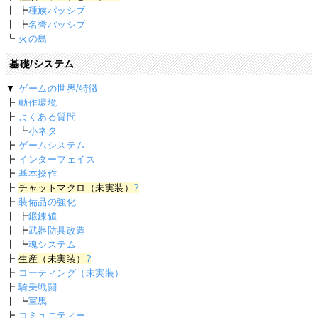
┃ ┣
種族パッシブ
┃ ┣
名誉パッシブ
┗
火の島
基礎/システム
▼
ゲームの世界/特徴
┣
動作環境
┣
よくある質問
┃ ┗
小ネタ
┣
ゲームシステム
┣
インターフェイス
┣
基本操作
┣
チャットマクロ（未実装）
?
┣
装備品の強化
┃ ┣
鍛錬値
┃ ┣
武器防具改造
┃ ┗
魂システム
┣
生産（未実装）
?
┣
コーティング（未実装）
┣
騎乗戦闘
┃ ┗
軍馬
┣
コミュニティー