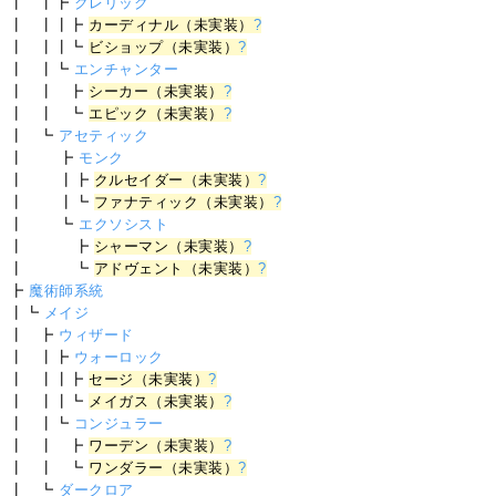
┃ ┃┣
クレリック
┃ ┃┃┣
カーディナル（未実装）
?
┃ ┃┃┗
ビショップ（未実装）
?
┃ ┃┗
エンチャンター
┃ ┃ ┣
シーカー（未実装）
?
┃ ┃ ┗
エピック（未実装）
?
┃ ┗
アセティック
┃ ┣
モンク
┃ ┃┣
クルセイダー（未実装）
?
┃ ┃┗
ファナティック（未実装）
?
┃ ┗
エクソシスト
┃ ┣
シャーマン（未実装）
?
┃ ┗
アドヴェント（未実装）
?
┣
魔術師系統
┃┗
メイジ
┃ ┣
ウィザード
┃ ┃┣
ウォーロック
┃ ┃┃┣
セージ（未実装）
?
┃ ┃┃┗
メイガス（未実装）
?
┃ ┃┗
コンジュラー
┃ ┃ ┣
ワーデン（未実装）
?
┃ ┃ ┗
ワンダラー（未実装）
?
┃ ┗
ダークロア