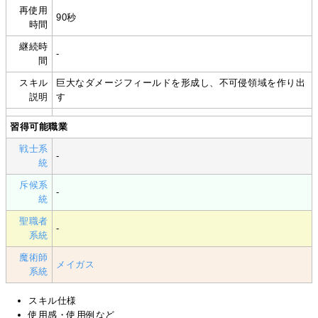
再使用
90秒
時間
継続時
-
間
スキル
巨大なダメージフィールドを形成し、不可侵領域を作り出
説明
す
習得可能職業
戦士系
-
統
斥候系
-
統
聖職者
-
系統
魔術師
メイガス
系統
スキル仕様
使用感・使用例など