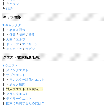
┃ ┗
クラン
┗
略語
キャラ/種族
▼キャラクター
┃┣
名誉＆爵位
┃┗
係数
/
状態
/
経験
┣
人間
/
エルフ
┣
ドワーフ
/
マイリーン
┗
エンキドゥ
/
ラピン
クエスト/国家所属/転職
▼クエスト
┣
メインクエスト
┣
サブクエスト
┃┗
モンスター討伐クエスト
┃┗
次元ノ狭間
┣
対人クエスト（未実装）
?
┣
クランクエスト
┣
デイリークエスト
┣
国家に所属するためには？