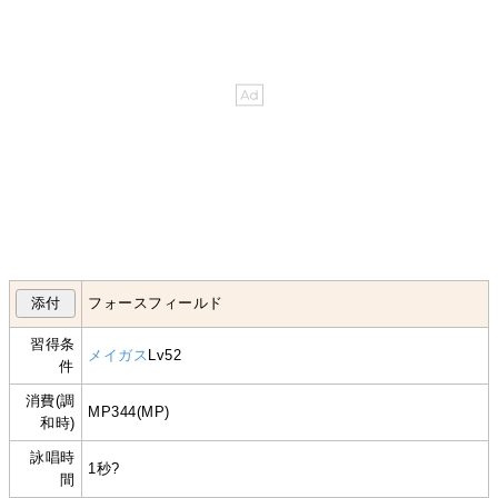
フォースフィールド
習得条
メイガス
Lv52
件
消費(調
MP344(MP)
和時)
詠唱時
1秒?
間