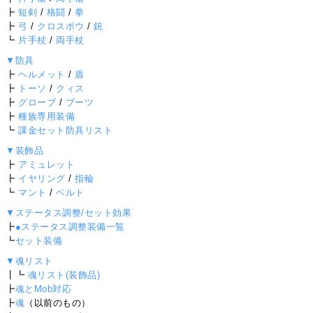
┣
短剣
/
格闘
/
拳
┣
弓
/
クロスボウ
/
銃
┗
片手杖
/
両手杖
▼防具
┣
ヘルメット
/
盾
┣
トーソ
/
クィス
┣
グローブ
/
ブーツ
┣
種族専用装備
┗
課金セット防具リスト
▼装飾品
┣
アミュレット
┣
イヤリング
/
指輪
┗
マント
/
ベルト
▼ステータス調整/セット効果
┣
●ステータス調整装備一覧
┗
セット装備
▼魂リスト
┃┗
魂リスト(装飾品)
┣
魂とMob対応
┣
魂
（以前のもの）