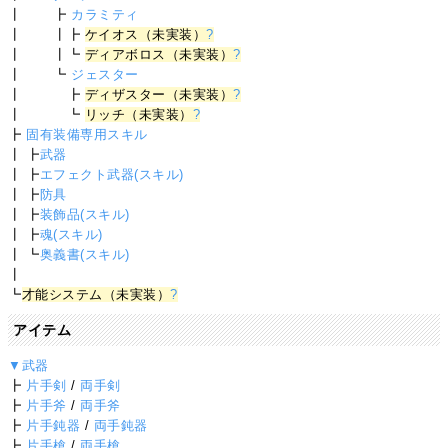
┃ ┣
カラミティ
┃ ┃┣
ケイオス（未実装）
?
┃ ┃┗
ディアボロス（未実装）
?
┃ ┗
ジェスター
┃ ┣
ディザスター（未実装）
?
┃ ┗
リッチ（未実装）
?
┣
固有装備専用スキル
┃ ┣
武器
┃ ┣
エフェクト武器(スキル)
┃ ┣
防具
┃ ┣
装飾品(スキル)
┃ ┣
魂(スキル)
┃ ┗
奥義書(スキル)
┃
┗
才能システム（未実装）
?
アイテム
▼武器
┣
片手剣
/
両手剣
┣
片手斧
/
両手斧
┣
片手鈍器
/
両手鈍器
┣
片手槍
/
両手槍