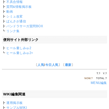
┣
不具合情報
┣
質問&情報掲示板
┣
動画
┣
シミュ改変
┣
ぱんさが通信
┣
パンドラサーガ質問BOX
┗
リンク集
便利サイト外部リンク
┣
ヒール量しみゅ2
┗
ヒール量しみゅ2+
〔
人気
/
今日人気
〕〔
最新
〕
T.
?
Y.
?
NOW.
?
TOTAL.
?
MENU編集
WIKI編集関連
┣
運用掲示板
┣
サンプルWIKI