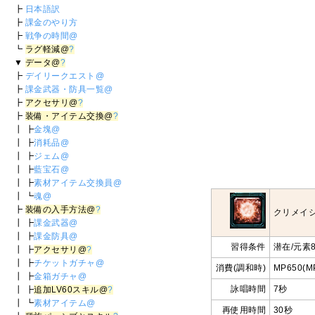
┣
日本語訳
┣
課金のやり方
┣
戦争の時間@
┗
ラグ軽減@
?
▼
データ@
?
┣
デイリークエスト@
┣
課金武器・防具一覧@
┣
アクセサリ@
?
┣
装備・アイテム交換@
?
┃ ┣
金塊@
┃ ┣
消耗品@
┃ ┣
ジェム@
┃ ┣
藍宝石@
┃ ┣
素材アイテム交換員@
┃ ┗
魂@
┣
装備の入手方法@
?
クリメイ
┃ ┣
課金武器@
┃ ┣
課金防具@
習得条件
潜在/元素8
┃ ┣
アクセサリ@
?
┃ ┣
チケットガチャ@
消費(調和時)
MP650(M
┃ ┣
金箱ガチャ@
詠唱時間
7秒
┃ ┣
追加LV60スキル@
?
┃ ┗
素材アイテム@
再使用時間
30秒