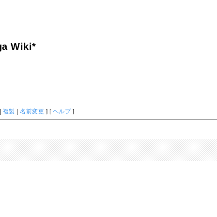
a Wiki*
|
複製
|
名前変更
] [
ヘルプ
]