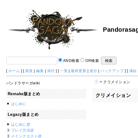
Pandorasag
AND検索
OR検索
[
ホーム
] [
新規
|
編集
|
添付
] [
一覧
|
最終更新
|
差分
|
バックアップ
] [
凍結
> クリメイション
パンドラサーガwiki
Remake版まとめ
クリメイション
▼
はじめに
Legacy版まとめ
▼
はじめに@
┣
プレイ方法@
┣
メインクエスト@