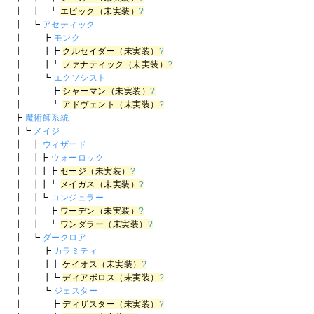
┃ ┃ ┗
エピック（未実装）
?
┃ ┗
アセティック
┃ ┣
モンク
┃ ┃┣
クルセイダー（未実装）
?
┃ ┃┗
ファナティック（未実装）
?
┃ ┗
エクソシスト
┃ ┣
シャーマン（未実装）
?
┃ ┗
アドヴェント（未実装）
?
┣
魔術師系統
┃┗
メイジ
┃ ┣
ウィザード
┃ ┃┣
ウォーロック
┃ ┃┃┣
セージ（未実装）
?
┃ ┃┃┗
メイガス（未実装）
?
┃ ┃┗
コンジュラー
┃ ┃ ┣
ワーデン（未実装）
?
┃ ┃ ┗
ワンダラー（未実装）
?
┃ ┗
ダークロア
┃ ┣
カラミティ
┃ ┃┣
ケイオス（未実装）
?
┃ ┃┗
ディアボロス（未実装）
?
┃ ┗
ジェスター
┃ ┣
ディザスター（未実装）
?