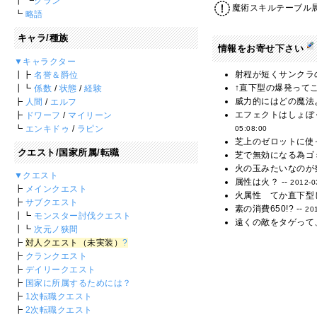
┃ ┗
クラン
魔術スキルテーブル
┗
略語
キャラ/種族
情報をお寄せ下さい
▼キャラクター
射程が短くサンクラの
┃┣
名誉＆爵位
↑直下型の爆発ってこ
┃┗
係数
/
状態
/
経験
威力的にはどの魔法
┣
人間
/
エルフ
エフェクトはしょぼ
┣
ドワーフ
/
マイリーン
┗
エンキドゥ
/
ラピン
05:08:00
芝上のゼロットに使
クエスト/国家所属/転職
芝で無効になる為ゴミ
火の玉みたいなのが
▼クエスト
属性は火？ --
2012-0
┣
メインクエスト
火属性 てか直下型
┣
サブクエスト
素の消費650!? --
20
┃┗
モンスター討伐クエスト
遠くの敵をタゲって
┃┗
次元ノ狭間
┣
対人クエスト（未実装）
?
┣
クランクエスト
┣
デイリークエスト
┣
国家に所属するためには？
┣
1次転職クエスト
┣
2次転職クエスト