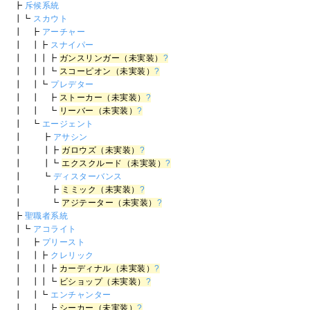
┣
斥候系統
┃┗
スカウト
┃ ┣
アーチャー
┃ ┃┣
スナイパー
┃ ┃┃┣
ガンスリンガー（未実装）
?
┃ ┃┃┗
スコーピオン（未実装）
?
┃ ┃┗
プレデター
┃ ┃ ┣
ストーカー（未実装）
?
┃ ┃ ┗
リーバー（未実装）
?
┃ ┗
エージェント
┃ ┣
アサシン
┃ ┃┣
ガロウズ（未実装）
?
┃ ┃┗
エクスクルード（未実装）
?
┃ ┗
ディスターバンス
┃ ┣
ミミック（未実装）
?
┃ ┗
アジテーター（未実装）
?
┣
聖職者系統
┃┗
アコライト
┃ ┣
プリースト
┃ ┃┣
クレリック
┃ ┃┃┣
カーディナル（未実装）
?
┃ ┃┃┗
ビショップ（未実装）
?
┃ ┃┗
エンチャンター
┃ ┃ ┣
シーカー（未実装）
?