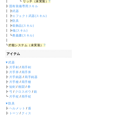
┃ ┗
リッチ（未実装）
?
┣
固有装備専用スキル
┃ ┣
武器
┃ ┣
エフェクト武器(スキル)
┃ ┣
防具
┃ ┣
装飾品(スキル)
┃ ┣
魂(スキル)
┃ ┗
奥義書(スキル)
┃
┗
才能システム（未実装）
?
アイテム
▼武器
┣
片手剣
/
両手剣
┣
片手斧
/
両手斧
┣
片手鈍器
/
両手鈍器
┣
片手槍
/
両手槍
┣
短剣
/
格闘
/
拳
┣
弓
/
クロスボウ
/
銃
┗
片手杖
/
両手杖
▼防具
┣
ヘルメット
/
盾
┣
トーソ
/
クィス