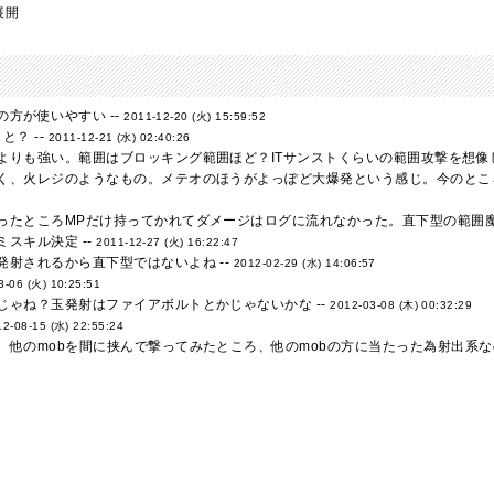
展開
方が使いやすい --
2011-12-20 (火) 15:59:52
と？ --
2011-12-21 (水) 02:40:26
よりも強い。範囲はブロッキング範囲ほど？ITサンストくらいの範囲攻撃を想像し
く、火レジのようなもの。メテオのほうがよっぽど大爆発という感じ。今のところ
ったところMPだけ持ってかれてダメージはログに流れなかった。直下型の範囲魔法
スキル決定 --
2011-12-27 (火) 16:22:47
発射されるから直下型ではないよね --
2012-02-29 (水) 14:06:57
3-06 (火) 10:25:51
じゃね？玉発射はファイアボルトとかじゃないかな --
2012-03-08 (木) 00:32:29
12-08-15 (水) 22:55:24
、他のmobを間に挟んで撃ってみたところ、他のmobの方に当たった為射出系なの