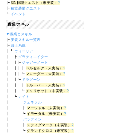
┣
3次転職クエスト（未実装）
?
┣
種族装備クエスト
┗
イベント
職業/スキル
▼職業とスキル
┣
実装スキル一覧表
┣
戦士系統
┃┗
ウォーリア
┃ ┣
グラディエイター
┃ ┃┣
ジャガーノート
┃ ┃┃┣
ベルセルク（未実装）
?
┃ ┃┃┗
マローダー（未実装）
?
┃ ┃┗
ドラグーン
┃ ┃ ┣
トルーパー（未実装）
?
┃ ┃ ┗
チャリオット（未実装）
?
┃ ┗
ナイト
┃ ┣
ジェネラル
┃ ┃┣
マーシャル（未実装）
?
┃ ┃┗
イモータル（未実装）
?
┃ ┗
パラディン
┃ ┣
スティグマータ（未実装）
?
┃ ┗
グランドクロス（未実装）
?