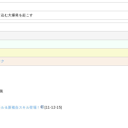
き込む大爆発を起こす
ック
実装
キル＆新複合スキル登場！
[11-12-15]