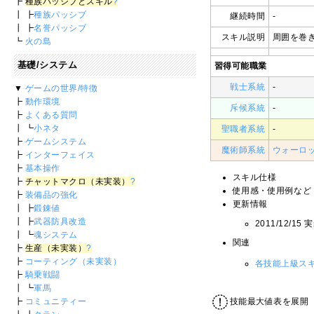
┣
種族パッシブとスキル
?
┃ ┣
種族パッシブ
継続時間
-
┃ ┣
名誉パッシブ
スキル説明
周囲を巻
┗
火の島
基礎/システム
習得可能職業
戦士系統
-
▼
ゲームの世界/特徴
┣
動作環境
斥候系統
-
┣
よくある質問
┃ ┗
小ネタ
聖職者系統
-
┣
ゲームシステム
魔術師系統
ウォーロ
┣
インターフェイス
┣
基本操作
スキル仕様
┣
チャットマクロ（未実装）
?
使用感・使用例など
┣
装備品の強化
更新情報
┃ ┣
鍛錬値
┃ ┣
武器防具改造
2011/12/15 
┃ ┗
魂システム
関連
┣
生産（未実装）
?
┣
コーティング（未実装）
各技能上級ス
┣
騎乗戦闘
┃ ┗
軍馬
┣
コミュニティー
技能最大値表を展開